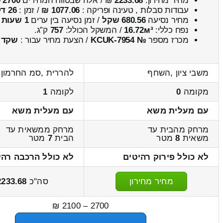
מחיר מחירון:
2233.68
₪ / אלה שבטווח המחירים
2700
–
עבודות סבלות , טעינה ופריקה :
1077.06 ₪
/ זמן :
26 דקות 44 שניות
מחיר נסיעה
680.56 שקל
/ זמן נסיעה בין ערים
1 שעות , 12 דקות
נפח כללי:
16.72м³
/ המשקל הכולל:
757
ק”ג.
מכרז מספר
№ KCUK-7954
/ הצעת מחיר עבור :
שקד
משבי ציון ,השחף
להררית ,סמ החרמון
מקומה
0
לקומה
1
עם מעלית משא
עם מעלית משא
מרחק מהבית עד
מרחק ממשאית עד
משאית
8
מטר
הבית
7
מטר
לא כולל פירוק רהיטים
לא כולל הרכבה רהי
מחיר מחירון
סה"כ
2233.68
2700 – 2100 ₪