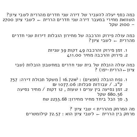
כמה כסף יעלה להעביר של דירה שני חדרים מהררית לשבי ציון?
השוואת מחירי במעבר דירה שני חדרים הררית ← לשבי ציון 2700
– 2100 שקל
כמה עולה פירוק והרכבה של מחירון הובלות דירות שני חדרים
מהררית ← לשבי ציון?
זמן פירוק והרכבה 49 דקות 39 שניות
פירוק והרכבה מחיר 411.00
כמה עולה הובלת של בית שני חדרים במחשבון הובלות (שבי
ציון‎←‏הררית-יפו) ?
נפח הובלה (חפצים) : 16.72м³ | משקל תכולת דירה: 757
ק”ג. / עבודות סבלות: 1077.06 ₪
זמן נסיעה בין ערים 1 שעות , 12 דקות / מחיר נסיעה
680.56 שקל
סך הכל ביחד מחיר מחירון: 2233.68 שח
מה המרחק מהררית > שבי ציון ?
מרחק בין הררית ← לשבי ציון הוא : 72.57 קילומטרים