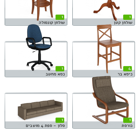
1
1
שולחן קטן
שולחן קונסולה
1
4
כיסא בר
כסא מחשב
1
1
כורסת
סלון – ספת 4 מושבים