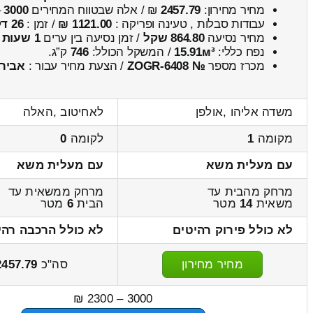
מחיר מחירון:
2457.79
₪ / אלה שבטווח המחירים
3000
–
עבודות סבלות , טעינה ופריקה :
1121.00 ₪
/ זמן :
26 דקות 54 שניות
מחיר נסיעה
864.80 שקל
/ זמן נסיעה בין ערים
1 שעות , 7 דקות
נפח כללי:
15.91м³
/ המשקל הכולל:
746
ק”ג.
מכרז מספר
№ ZOGR-6408
/ הצעת מחיר עבור :
אביר
משדה אליהו ,אולפן
לאחיטוב ,האלה
מקומה
1
לקומה
0
עם מעלית משא
עם מעלית משא
מרחק מהבית עד
מרחק ממשאית עד
משאית
14
מטר
הבית
6
מטר
לא כולל פירוק רהיטים
לא כולל הרכבה רהי
מחיר מחירון
סה"כ
2457.79
3000 – 2300 ₪