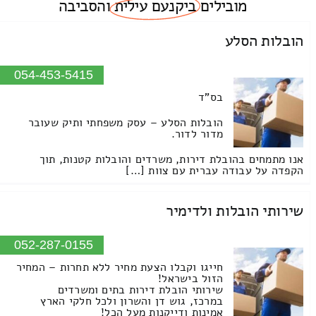
מובילים
ביקנעם עילית
והסביבה
הובלות הסלע
054-453-5415
בס"ד
הובלות הסלע – עסק משפחתי ותיק שעובר
מדור לדור.
אנו מתמחים בהובלת דירות, משרדים והובלות קטנות, תוך
הקפדה על עבודה עברית עם צוות […]
שירותי הובלות ולדימיר
052-287-0155
חייגו וקבלו הצעת מחיר ללא תחרות – המחיר
הזול בישראל!
שירותי הובלת דירות בתים ומשרדים
במרכז, גוש דן והשרון ולכל חלקי הארץ
אמינות ודייקנות מעל הכל!