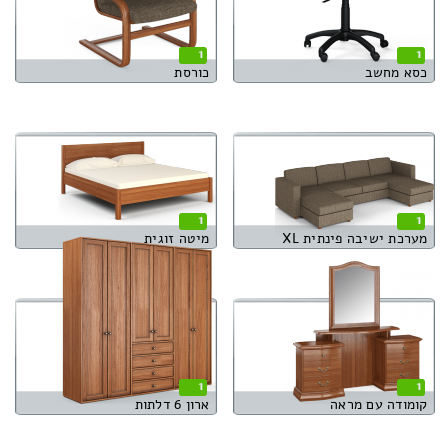
1
1
כסא מחשב
כורסת
1
1
מערכת ישיבה פינתית XL
מיטה זוגית
1
1
קומודה עם מראה
ארון 6 דלתות