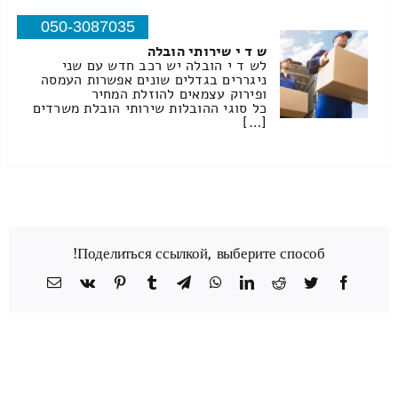
050-3087035
ש ד י שירותי הובלה
לש ד י הובלה יש רכב חדש עם שני
ניגררים בגדלים שונים אפשרות העמסה
ופירוק עצמאים להוזלת המחיר
כל סוגי ההובלות שירותי הובלת משרדים
[…]
Поделиться ссылкой, выберите способ!
Facebook
Twitter
Reddit
LinkedIn
WhatsApp
Telegram
Tumblr
Pinterest
Vk
כתובת
דואר
אלקטרוני