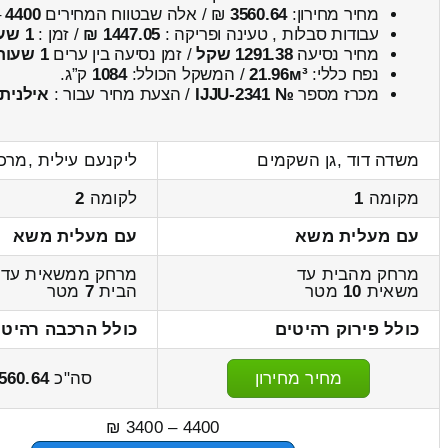
מחיר מחירון:
3560.64
₪ / אלה שבטווח המחירים
4400
–
עבודות סבלות , טעינה ופריקה :
1447.05 ₪
/ זמן :
1 שעות 25 דקות
מחיר נסיעה
1291.38 שקל
/ זמן נסיעה בין ערים
1 שעות , 34 דקות
נפח כללי:
21.96м³
/ המשקל הכולל:
1084
ק”ג.
מכרז מספר
№ IJJU-2341
/ הצעת מחיר עבור :
אילנית
משדה דוד ,גן השקמים
ליקנעם עילית ,מרכ
מקומה
1
לקומה
2
עם מעלית משא
עם מעלית משא
מרחק מהבית עד
מרחק ממשאית עד
משאית
10
מטר
הבית
7
מטר
כולל פירוק רהיטים
כולל הרכבה רהיטי
מחיר מחירון
סה"כ
560.64
4400 – 3400 ₪