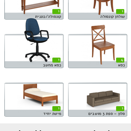
1
1
שולחן קונסולה
קונסולה/כוננית
1
4
כסא
כסא מחשב
1
1
סלון – ספת 3 מושבים
מיטת יחיד