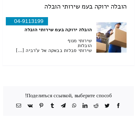
הובלה ירוקה בעמ שירותי הובלה
04-9113199
הובלה ירוקה בעמ שירותי הובלה
שירותי מנוף
הובלות
שירותי סבלות בבאקה אל ע'רביה […]
Поделиться ссылкой, выберите способ!
Facebook
Twitter
Reddit
LinkedIn
WhatsApp
Telegram
Tumblr
Pinterest
Vk
כתובת
דואר
אלקטרוני