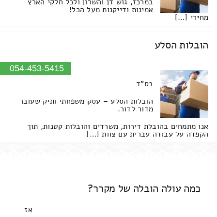
במרכז, גוש דן והשרון ולכל חלקי הארץ
אמינות ודייקנות מעל הכל!
מחירי […]
הובלות הסלע
054-453-5415
בס"ד
הובלות הסלע – עסק משפחתי ותיק שעובר
מדור לדור.
אנו מתמחים בהובלת דירות, משרדים והובלות קטנות, תוך
הקפדה על עבודה עברית עם צוות […]
כמה עולה הובלה של מקרר?
אז