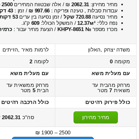
מחיר מחירון:
2062.31
₪ / אלה שבטווח המחירים
2500
–
עבודות סבלות , טעינה ופריקה :
997.66 ₪
/ זמן :
43 דקות 2 שניות
מחיר נסיעה
720.88 שקל
/ זמן נסיעה בין ערים
53 דקות
נפח כללי:
12.37м³
/ המשקל הכולל:
609
ק”ג.
מכרז מספר
№ KHPY-8651
/ הצעת מחיר עבור :
כרמית
משדה יצחק ,האלון
לרמות מאיר ,הזיתים
מקומה
0
לקומה
2
עם מעלית משא
עם מעלית משא
מרחק מהבית עד
מרחק ממשאית עד
משאית
7
מטר
הבית
5
מטר
כולל פירוק רהיטים
כולל הרכבה רהיטים
מחיר מחירון
סה"כ
2062.31
ש
2500 – 1900 ₪