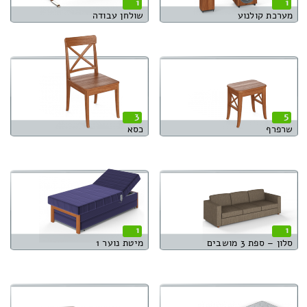
1
1
מערכת קולנוע
שולחן עבודה
3
5
שרפרף
כסא
1
1
סלון – ספת 3 מושבים
מיטת נוער 1