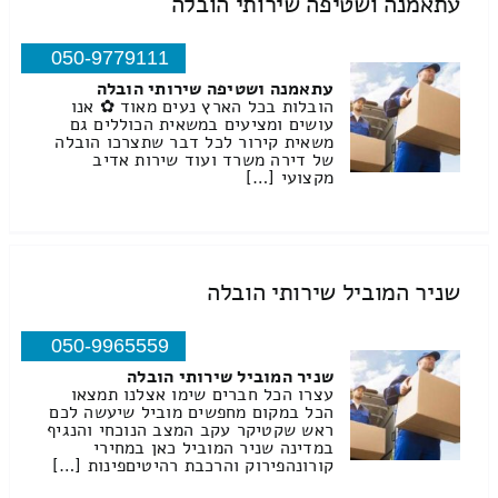
עתאמנה ושטיפה שירותי הובלה
050-9779111
עתאמנה ושטיפה שירותי הובלה
הובלות בכל הארץ נעים מאוד ✿ אנו
עושים ומציעים במשאית הכוללים גם
משאית קירור לכל דבר שתצרכו הובלה
של דירה משרד ועוד שירות אדיב
מקצועי […]
שניר המוביל שירותי הובלה
050-9965559
שניר המוביל שירותי הובלה
עצרו הכל חברים שימו אצלנו תמצאו
הכל במקום מחפשים מוביל שיעשה לכם
ראש שקטיקר עקב המצב הנוכחי והנגיף
במדינה שניר המוביל כאן במחירי
קורונהפירוק והרכבת רהיטיםפינות […]