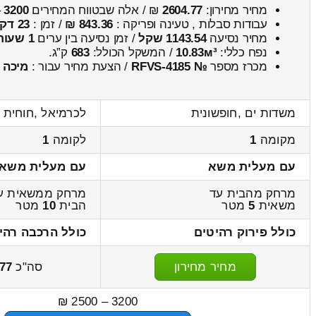
מחיר מחירון:
2604.77
₪ / אלה שבטווח המחירים
3200
–
עבודות סבלות , טעינה ופריקה :
843.36 ₪
/ זמן :
23 דקות 16 שניות
מחיר נסיעה
1143.54 שקל
/ זמן נסיעה בין ערים
1 שעות , 40 דקות
נפח כללי:
10.83м³
/ המשקל הכולל:
683
ק”ג.
מכרז מספר
№ RFVS-4185
/ הצעת מחיר עבור :
מיכה
משדות ים ,חופשונית
לכרמיאל ,חוחית
מקומה
1
לקומה
1
עם מעלית משא
עם מעלית משא
מרחק מהבית עד
מרחק ממשאית ע
משאית
5
מטר
הבית
10
מטר
כולל פירוק רהיטים
כולל הרכבה רהי
מחיר מחירון
סה"כ
77
3200 – 2500 ₪