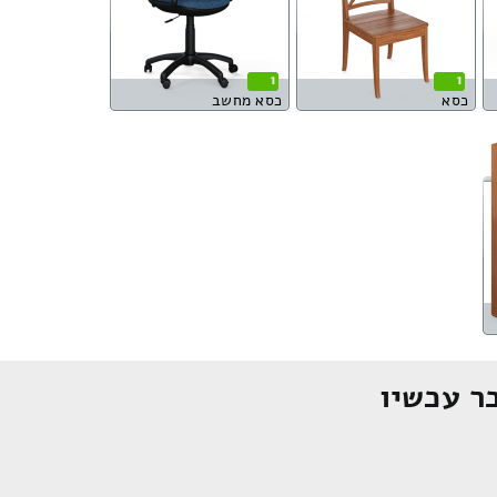
1
1
כסא
כסא מחשב
ר עכשיו