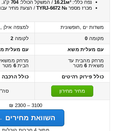
נפח כללי:
16.21м³
/ המשקל הכולל:
704
ק”ג.
מכרז מספר
№ TYRJ-6672
/ הצעת מחיר עבור
משדות ים ,חופשונית
למצפה אילן ,
מקומה
0
לקומה
2
עם מעלית משא
עם מעלית מ
מרחק מהבית עד
מרחק ממשאית
משאית
6
מטר
הבית
6
מטר
כולל פירוק רהיטים
כולל הרכבה 
מחיר מחירון
סה"
3100 – 2300 ₪
השוואת מחירים ←
מתוך 4 חברות הובלות