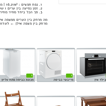
נפח חפצים : 16.21м³ | משקל : 704 קילוגרם / עבודות סבלות: 1157.50 ₪
זמן נסיעה בין ערים 1 שעות , 0 דקות / מחיר נסיעה 693.28 שקל
סך הכל ביחד מחיר מחירון: 495.36
מה מרחק בין הערים ממצפה אי
מרחק בין מצפה אילן ← לשדות ים הוא : 16
1
1
בילד אין
מייבשי כביסה
מכונת כביסה פתח עליון