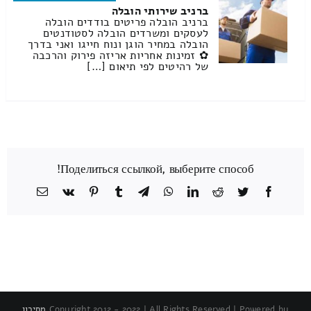
ברניב שירותי הובלה
ברניב הובלה פריטים בודדים הובלה
לעסקים ומשרדים הובלה לסטודנטים
הובלה במחיר הוגן ונוח חייגו ואני בדרך
✿ זמינות אחריות אריזה פירוק והרכבה
של רהיטים לפי תיאום […]
Поделиться ссылкой, выберите способ!
Facebook
Twitter
Reddit
LinkedIn
WhatsApp
Telegram
Tumblr
Pinterest
Vk
כתובת
דואר
אלקטרוני
Copyright 2012 - 2022 | All Rights Reserved | Powered by
מחירון