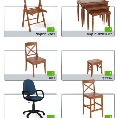
4
1
סט שולחנות קפה
כיסא מתקפל
5
1
שרפרף
כסא
1
1