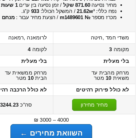
מחיר נסיעה
871.60 שקל
/ זמן נסיעה בין ערים
1 שעות , 6 דקות
נפח כללי:
21.62м³
/ המשקל הכולל:
933
ק”ג.
מכרז מספר
№ m1489601
/ הצעת מחיר עבור :
מנחם
משדי חמד ,חיטה
לרומאנה ,רמאנה
מקומה
3
לקומה
4
בלי מעלית
בלי מעלית
מרחק מהבית עד
מרחק ממשאית עד
משאית
10
מטר
הבית
10
מטר
לא כולל פירוק רהיטים
לא כולל הרכבה רהי
מחיר מחירון
סה"כ
3244.23
4000 – 3000 ₪
השוואת מחירים ←