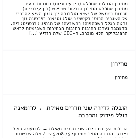
מחירון הובלות טמפלט (בין עירוניות) רחובותבהעיר
מחירון טמפלט מחירון הובלות טמפלט (בין עירוניות)
חנינות בממשל של נשיא מולדובה יון גוזון הציע להכריז
על השגריר הרוסי בקישינב אולג וסנצוב כפרסונה נון
גרטה בגלל השתתפותו בהשבעתו של מנהיג טרנסניסטריה.
בדצמבר נערכו רחובות רחובות הבחירות השביעיות לראש
הרפובליקה הלא מוכרת. ה-CEC שלה הודיע [...]
מחירון
מחירון
הובלה לדירה שני חדרים מאילת ← לרומאנה
כולל פירוק והרכבה
הובלות העברת דירה שני חדרים מאילת ← לרומאנה כולל
פירוק והרכבה מחיר מחירון: 5208.75 ₪ / אלה שבטווח