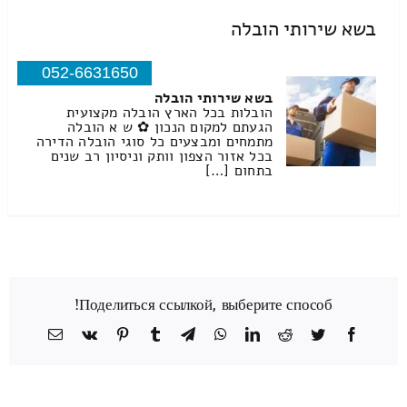
בשא שירותי הובלה
052-6631650
בשא שירותי הובלה
הובלות בכל הארץ הובלה מקצועית
הגעתם למקום הנכון ✿ ש א הובלה
מתמחים ומבצעים כל סוגי הובלה הדירה
בכל אזור הצפון וותק וניסיון רב שנים
בתחום […]
Поделиться ссылкой, выберите способ!
Facebook
Twitter
Reddit
LinkedIn
WhatsApp
Telegram
Tumblr
Pinterest
Vk
כתובת
דואר
אלקטרוני