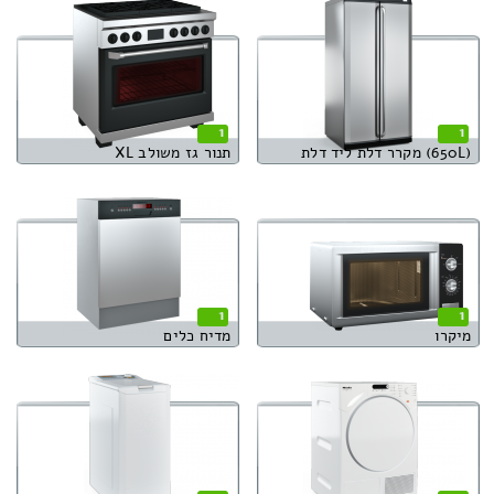
1
1
(650L) מקרר דלת ליד דלת
תנור גז משולב XL
1
1
מיקרו
מדיח כלים