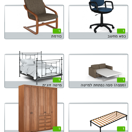
1
1
כסא מחשב
כורסת
1
1
(ספפה) ספה נפתחת למיטה
מיטה זוגית
1
1