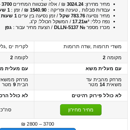
מחיר מחירון:
3024.24
₪ / אלה שבטווח המחירים
3700
–
עבודות סבלות , טעינה ופריקה :
1540.90 ₪
/ זמן :
1 שעות 8 דקות
מחיר נסיעה
783.76 שקל
/ זמן נסיעה בין ערים
1 שעות , 17 דקות
נפח כללי:
17.21м³
/ המשקל הכולל:
ק”ג.
מכרז מספר
№ DLLN-5137
/ הצעת מחיר עבור :
גפן
משדי תרומות ,שדה תרומות
לקרית ים ,גלי
מקומה
2
לקומה
2
עם מעלית משא
עם מעלית מ
מרחק מהבית עד
מרחק ממשאי
משאית
14
מטר
הבית
9
מטר
לא כולל פירוק רהיטים
לא כולל הרכ
מחיר מחירון
סה"כ
3700 – 2800 ₪