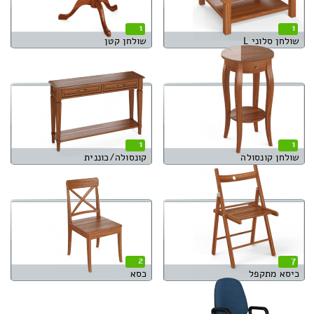
1
1
שולחן סלוני L
שולחן קטן
1
1
שולחן קונסולה
קונסולה/כוננית
2
7
כיסא מתקפל
כסא