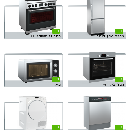
1
1
מקרר 500 ליטר
תנור גז משולב XL
1
1
תנור בילד אין
מיקרו
1
1