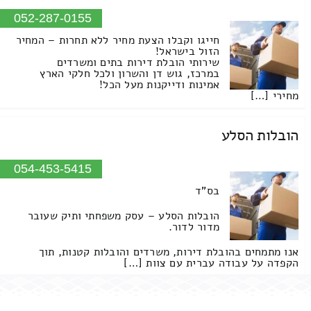
052-287-0155
חייגו וקבלו הצעת מחיר ללא תחרות – המחיר
הזול בישראל!
שירותי הובלת דירות בתים ומשרדים
במרכז, גוש דן והשרון ולכל חלקי הארץ
אמינות ודייקנות מעל הכל!
מחירי […]
הובלות הסלע
054-453-5415
בס"ד
הובלות הסלע – עסק משפחתי ותיק שעובר
מדור לדור.
אנו מתמחים בהובלת דירות, משרדים והובלות קטנות, תוך
הקפדה על עבודה עברית עם צוות […]