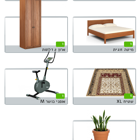
1
1
מיטה זוגית
ארון 2 דלתות
1
1
שטיח XL
אופני כושר M