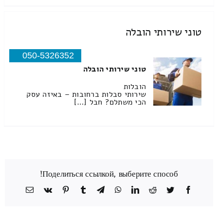
טוני שירותי הובלה
050-5326352
טוני שירותי הובלה
הובלות
שירותי סבלות ברחובות – באיזה עסק
הכי משתלם? חבל […]
Поделиться ссылкой, выберите способ!
Facebook
Twitter
Reddit
LinkedIn
WhatsApp
Telegram
Tumblr
Pinterest
Vk
כתובת
דואר
אלקטרוני