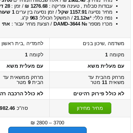
מחיר מחירון:
2982.46
₪ / אלה שבטווח המחירים
3700
–
עבודות סבלות , טעינה ופריקה :
1276.68 ₪
/ זמן :
28 דקות 34 שניות
מחיר נסיעה
1157.91 שקל
/ זמן נסיעה בין ערים
1 שעות , 25 דקות
נפח כללי:
21.12м³
/ המשקל הכולל:
963
ק”ג.
מכרז מספר
№ DAMD-3644
/ הצעת מחיר עבור :
אתי
משדמה ,שיכון בנים
לחמדיה ,בית ראשון
מקומה
1
לקומה
1
עם מעלית משא
עם מעלית משא
מרחק מהבית עד
מרחק ממשאית עד
משאית
11
מטר
הבית
9
מטר
לא כולל פירוק רהיטים
לא כולל הרכבה רהי
מחיר מחירון
סה"כ
982.46
3700 – 2800 ₪