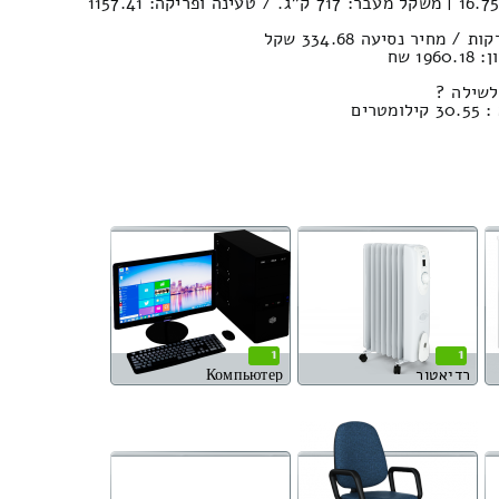
נפח חפצים במשאית : 16.75м³ | משקל מעבר: 717 ק”ג. / טעינה ופריקה: 1157.41
1 שח
לשילה ?
רים
1
1
רדיאטור
Компьютер