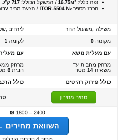
נפח כללי:
16.75м³
/ המשקל הכולל:
717
ק”ג.
מכרז מספר
№ ITOR-5504
/ הצעת מחיר עבור
משילה ,משעול ההר
לירחיב ,שק
מקומה
0
לקומה
1
עם מעלית משא
עם מעלית
מרחק מהבית עד
מרחק ממש
משאית
14
מטר
הבית
6
מט
כולל פירוק רהיטים
כולל הרכב
מחיר מחירון
סה
2400 – 1800 ₪
השוואת מחירים ←
מתוך 4 חברות הובלות