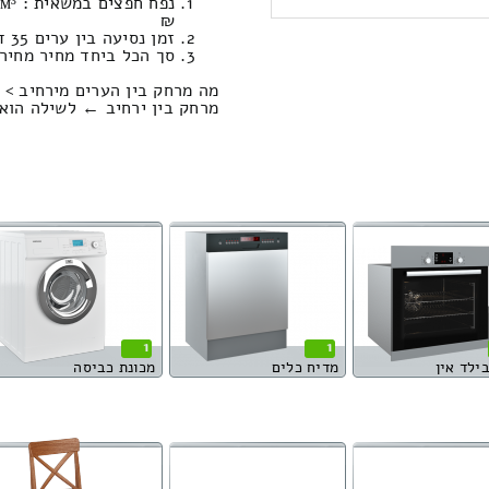
₪
זמן נסיעה בין ערים 35 דקות / מחיר נסיעה 334.68 שקל
סך הכל ביחד מחיר מחירון: 960.18
מה מרחק בין הערים מירחיב > 
מרחק בין ירחיב ← לשילה הוא : 30.55 קילומט
1
1
בילד אין
מדיח כלים
מכונת כביסה