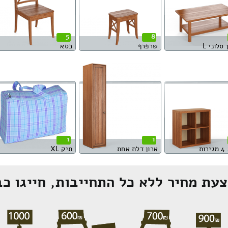
5
8
סלוני L
שרפרף
כסא
1
1
ות
ארון דלת אחת
תיק XL
עת מחיר ללא כל התחייבות, חייגו כב