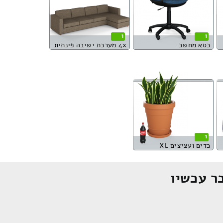
1
1
כסא מחשב
4x מערכת ישיבה פינתית
1
כדים ועציצים XL
ר עכשיו