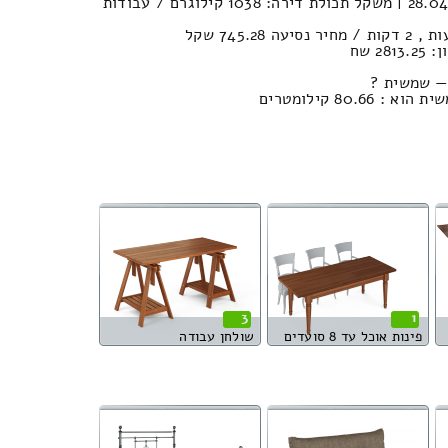
נפח חפצים במשאית : 28.04м³ | משקל תכולת דירה: 1038 קילוגרם / עבודות
2 שח
— שמשית ?
80. קילומטרים
3
1
פינות אוכל עד 8 סועדים
שולחן עבודה