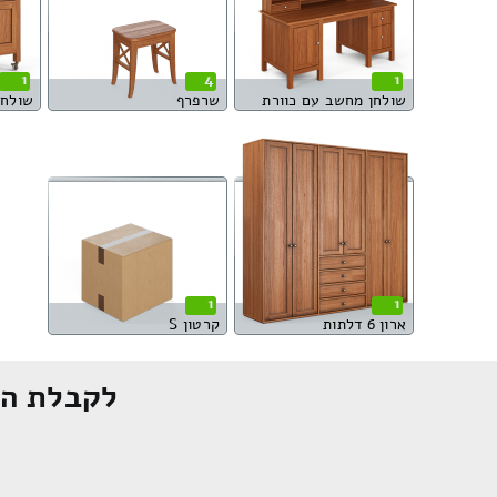
1
4
1
שולחן מחשב עם כוורת
שרפרף
שולחן
1
1
ארון 6 דלתות
קרטון S
לקבלת הצ