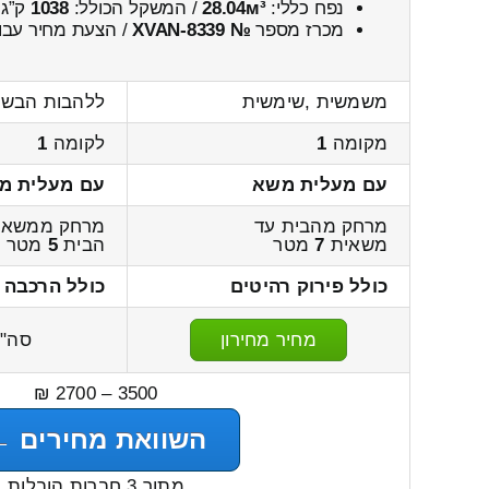
נפח כללי:
28.04м³
/ המשקל הכולל:
1038
ק”ג.
מכרז מספר
№ XVAN-8339
/ הצעת מחיר עבו
משמשית ,שימשית
ללהבות הבשן 
מקומה
1
לקומה
1
עם מעלית משא
עם מעלית מ
מרחק מהבית עד
מרחק ממשאי
משאית
7
מטר
הבית
5
מטר
כולל פירוק רהיטים
כולל הרכבה 
מחיר מחירון
סה"
3500 – 2700 ₪
השוואת מחירים ←
מתוך 3 חברות הובלות