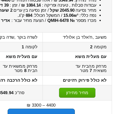
מחיר מחירון:
3549.94
₪ / אלה שבטווח המחירים
4400
–
עבודות סבלות , טעינה ופריקה :
1084.14 ₪
/ זמן :
39 דקות 32 שניות
מחיר נסיעה
2045.90 שקל
/ זמן נסיעה בין ערים
2 שעות , 51 דקות
נפח כללי:
15.06м³
/ המשקל הכולל:
694
ק”ג.
מכרז מספר
№ QMIH-6478
/ הצעת מחיר עבור :
אדיר
משעב ,ח'אלד בן אלוליד
לשדה בוקר ,שדה בק
מקומה
2
לקומה
1
עם מעלית משא
עם מעלית משא
מרחק מהבית עד
מרחק ממשאית עד
משאית
7
מטר
הבית
8
מטר
לא כולל פירוק רהיטים
לא כולל הרכבה רהי
מחיר מחירון
סה"כ
3549.94
4400 – 3300 ₪