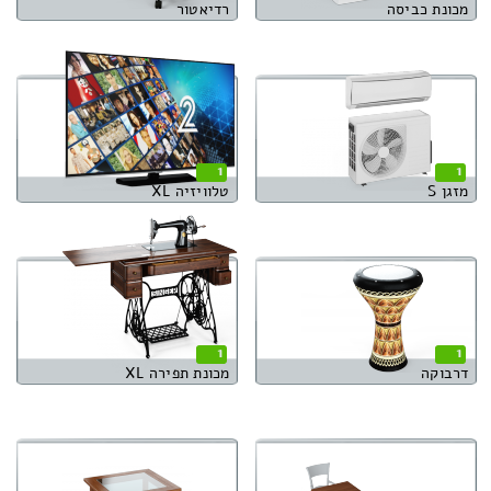
מכונת כביסה
רדיאטור
1
1
מזגן S
טלוויזיה XL
1
1
דרבוקה
מכונת תפירה XL