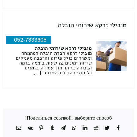
מובילי זרקא שירותי הובלה
052-7333605
מובילי זרקא שירותי הובלה
מובילי זרקא חברת הובלה המתמחה
ומשרדים כולל פירוק והרכבה מעניקים
שירות זמינים 24 שעות ביממה ברמה
הגבוהה ביותר תוך עמידה בזמנים
כל סוגי ההובלות שירותי […]
Поделиться ссылкой, выберите способ!
Facebook
Twitter
Reddit
LinkedIn
WhatsApp
Telegram
Tumblr
Pinterest
Vk
כתובת
דואר