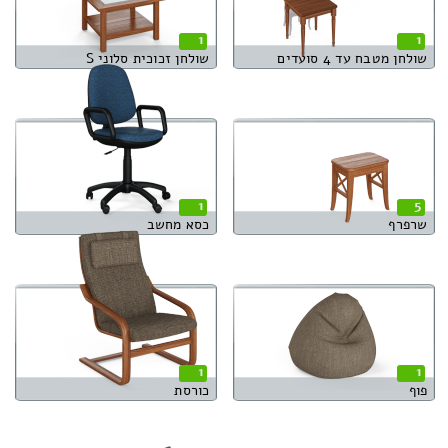
1
1
שולחן מטבח עד 4 סועדים
שולחן זכוכית סלוני S
1
5
שרפרף
כסא מחשב
1
1
פוף
כורסת