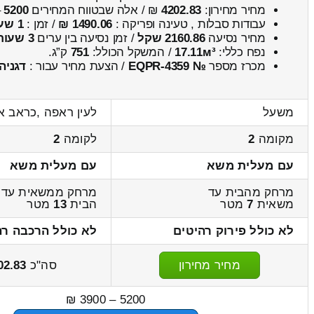
מחיר מחירון:
4202.83
₪ / אלה שבטווח המחירים
5200
–
עבודות סבלות , טעינה ופריקה :
1490.06 ₪
/ זמן :
1 שעות 10 דקות
מחיר נסיעה
2160.86 שקל
/ זמן נסיעה בין ערים
3 שעות , 4 דקות
נפח כללי:
17.11м³
/ המשקל הכולל:
751
ק”ג.
מכרז מספר
№ EQPR-4359
/ הצעת מחיר עבור :
דגניה
משעל
לעין ראפה ,כראב א
מקומה
2
לקומה
2
עם מעלית משא
עם מעלית משא
מרחק מהבית עד
מרחק ממשאית עד
משאית
7
מטר
הבית
13
מטר
לא כולל פירוק רהיטים
לא כולל הרכבה רה
מחיר מחירון
סה"כ
02.83
5200 – 3900 ₪