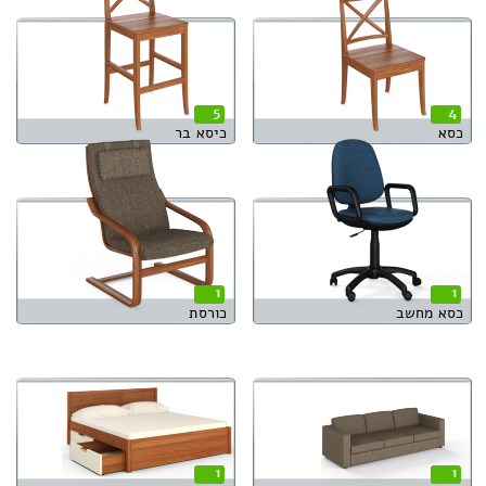
5
4
כסא
כיסא בר
1
1
כסא מחשב
כורסת
1
1