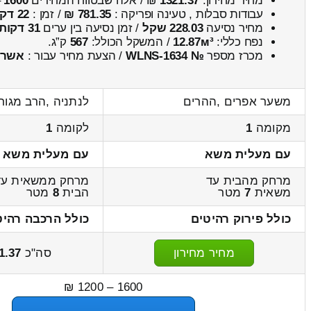
מחיר מחירון:
1321.37
₪ / אלה שבטווח המחירים
1600
–
עבודות סבלות , טעינה ופריקה :
781.35 ₪
/ זמן :
22 דקות 51 שניות
מחיר נסיעה
228.03 שקל
/ זמן נסיעה בין ערים
31 דקות
נפח כללי:
12.87м³
/ המשקל הכולל:
567
ק”ג.
מכרז מספר
№ WLNS-1634
/ הצעת מחיר עבור :
אשרי
משער אפרים ,ההרים
לנתניה ,הרב מגור
מקומה
1
לקומה
1
עם מעלית משא
עם מעלית משא
מרחק מהבית עד
מרחק ממשאית עד
משאית
7
מטר
הבית
8
מטר
כולל פירוק רהיטים
כולל הרכבה רהיט
מחיר מחירון
סה"כ
1.37
1600 – 1200 ₪