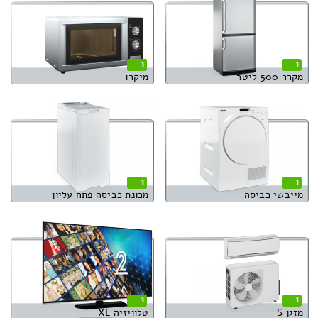
1
1
מקרר 500 ליטר
מיקרו
1
1
מייבשי כביסה
מכונת כביסה פתח עליון
1
1
מזגן S
טלוויזיה XL