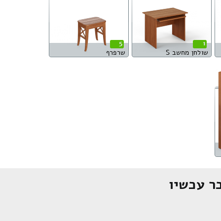
5
1
שולחן מחשב S
שרפרף
ר עכשיו