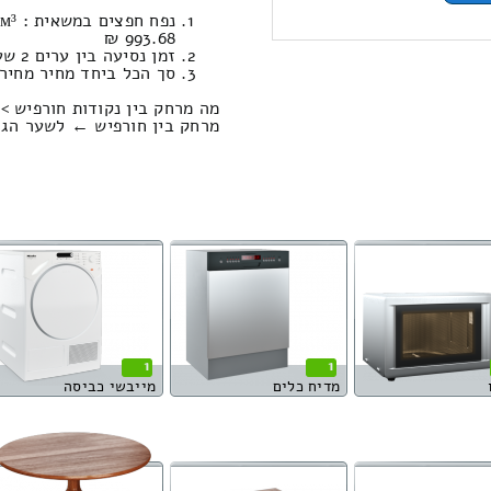
993.68 ₪
זמן נסיעה בין ערים 2 שעות , 7 דקות / מחיר נסיעה 1375.20 שקל
סך הכל ביחד מחיר מחירון: 919.10
מה מרחק בין נקודות חורפיש >
מרחק בין חורפיש ← לשער הגולן הוא : 4.80
1
1
מדיח כלים
מייבשי כביסה