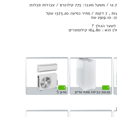
נפח חפצים במשאית : 12.7м³ / משקל מעבר: 775 קילוגרם / עבודות סבלות:
2 שח
 לשער הגולן ?
16 קילומטרים
1
1
מכונת כביסה פתח עליון
מזגן S