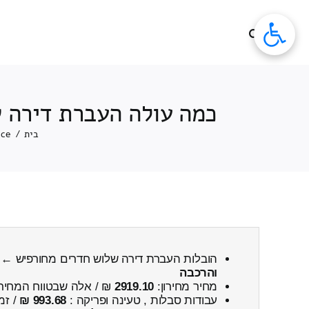
לג
תוכן
כמה עולה העברת דירה ש
בית
/
ice
הובלות העברת דירה שלוש חדרים מחורפיש ← 
והרכבה
מחיר מחירון:
2919.10
₪ / אלה שבטווח המחיר
עבודות סבלות , טעינה ופריקה :
993.68 ₪
/ זמ