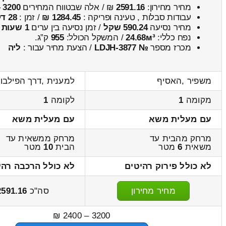
מחיר מחירון:
2591.16
₪ / אלה שבטווח המחירים
3200
–
עבודות סבלות , טעינה ופריקה :
1284.45 ₪
/ זמן :
28 דקות 51 שניות
מחיר נסיעה
590.24 שקל
/ זמן נסיעה בין ערים
1 שעות , 2 דקות
נפח כללי:
24.68м³
/ המשקל הכולל:
955
ק”ג.
מכרז מספר
№ LDJH-3877
/ הצעת מחיר עבור :
ליה
משפיר ,האסיף
למענית ,דרך הפילבו
מקומה
1
לקומה
1
עם מעלית משא
עם מעלית משא
מרחק מהבית עד
מרחק ממשאית עד
משאית
6
מטר
הבית
10
מטר
לא כולל פירוק רהיטים
לא כולל הרכבה רהי
מחיר מחירון
סה"כ
2591.16
3200 – 2400 ₪