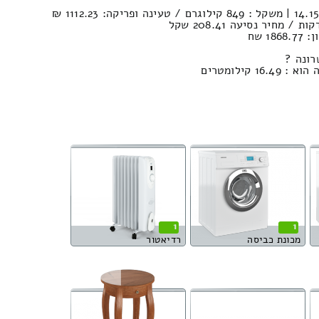
1 שח
רונה ?
 קילומטרים
1
1
מכונת כביסה
רדיאטור