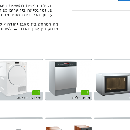
נפח חפצים במשאית : 14.15м³ | משקל : 849 קילוגרם / טעינה ופריקה: 1112.23 ₪
זמן נסיעה בין ערים 20 דקות / מחיר נסיעה 208.41 שקל
סך הכל ביחד מחיר מחירון: 868.77
מה המרחק בין מאבן יהודה > ש
מרחק בין אבן יהודה ← לשרונה הוא : 16.49
1
1
מדיח כלים
מייבשי כביסה