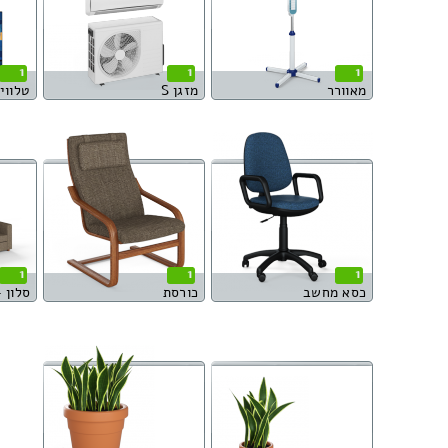
1
1
1
מאוורר
מזגן S
טלוויז
1
1
1
כסא מחשב
כורסת
סלון – ספ