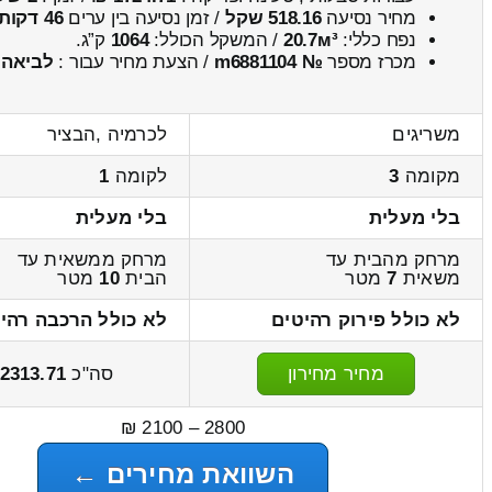
מחיר נסיעה
518.16 שקל
/ זמן נסיעה בין ערים
46 דקות
נפח כללי:
20.7м³
/ המשקל הכולל:
1064
ק”ג.
מכרז מספר
№ m6881104
/ הצעת מחיר עבור :
לביאה
משריגים
לכרמיה ,הבציר
מקומה
3
לקומה
1
בלי מעלית
בלי מעלית
מרחק מהבית עד
מרחק ממשאית עד
משאית
7
מטר
הבית
10
מטר
לא כולל פירוק רהיטים
לא כולל הרכבה רהי
מחיר מחירון
סה"כ
2313.71
2800 – 2100 ₪
השוואת מחירים ←