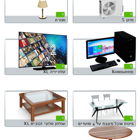
1
1
מזגן S
מנורת
1
1
Компьютер
טלוויזיה XL
1
1
פינות אוכל מטבח עד 4 סועדים
שולחן סלוני זכוכית XL