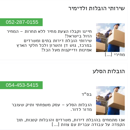
שירותי הובלות ולדימיר
052-287-0155
חייגו וקבלו הצעת מחיר ללא תחרות – המחיר
הזול בישראל!
שירותי הובלת דירות בתים ומשרדים
במרכז, גוש דן והשרון ולכל חלקי הארץ
אמינות ודייקנות מעל הכל!
מחירי […]
הובלות הסלע
054-453-5415
בס"ד
הובלות הסלע – עסק משפחתי ותיק שעובר
מדור לדור.
אנו מתמחים בהובלת דירות, משרדים והובלות קטנות, תוך
הקפדה על עבודה עברית עם צוות […]