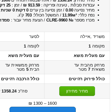
מחיר מחירון:
1358.24
₪ / אלה שבטווח המחירים
1600
–
עבודות סבלות , טעינה ופריקה :
913.59 ₪
/ זמן :
25 דקות 4 שניות
מחיר נסיעה
0.00
/ זמן נסיעה בין ערים
0 דקות 0 שניות
נפח כללי:
11.99м³
/ המשקל הכולל:
703
ק”ג.
מכרז מספר
№ CLRE-9960
/ הצעת מחיר עבור :
סמדר
משריד ,איילה
לסער
מקומה
1
לקומה
1
עם מעלית משא
עם מעלית משא
מרחק מהבית עד
מרחק ממשאית עד
משאית
7
מטר
הבית
5
מטר
כולל פירוק רהיטים
כולל הרכבה רהיטים
מחיר מחירון
סה"כ
1358.24
ש
1600 – 1300 ₪