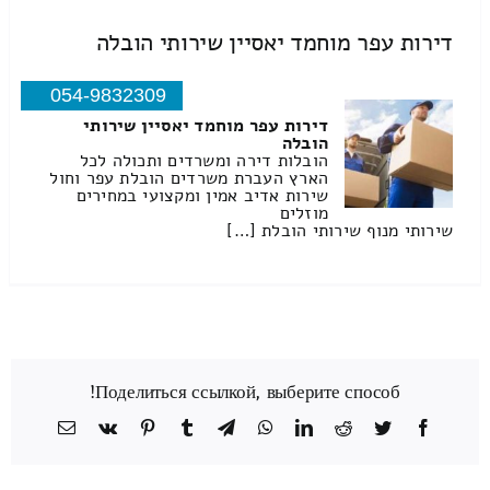
דירות עפר מוחמד יאסיין שירותי הובלה
054-9832309
דירות עפר מוחמד יאסיין שירותי
הובלה
הובלות דירה ומשרדים ותכולה לכל
הארץ העברת משרדים הובלת עפר וחול
שירות אדיב אמין ומקצועי במחירים
מוזלים
שירותי מנוף שירותי הובלת […]
Поделиться ссылкой, выберите способ!
Facebook
Twitter
Reddit
LinkedIn
WhatsApp
Telegram
Tumblr
Pinterest
Vk
כתובת
דואר
אלקטרוני