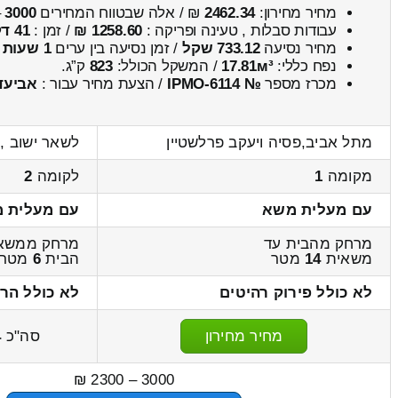
מחיר מחירון:
2462.34
₪ / אלה שבטווח המחירים
3000
–
עבודות סבלות , טעינה ופריקה :
1258.60 ₪
/ זמן :
41 דקות 46 שניות
מחיר נסיעה
733.12 שקל
/ זמן נסיעה בין ערים
1 שעות , 2 דקות
נפח כללי:
17.81м³
/ המשקל הכולל:
823
ק”ג.
מכרז מספר
№ IPMO-6114
/ הצעת מחיר עבור :
אביעד
מתל אביב,פסיה ויעקב פרלשטיין
לשאר ישוב ,ה
מקומה
1
לקומה
2
עם מעלית משא
עם מעלית 
מרחק מהבית עד
מרחק ממשאי
משאית
14
מטר
הבית
6
מטר
לא כולל פירוק רהיטים
לא כולל הר
מחיר מחירון
סה"כ
4
3000 – 2300 ₪