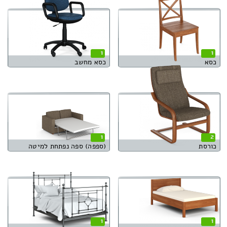
1
1
כסא
כסא מחשב
1
2
כורסת
(ספפה) ספה נפתחת למיטה
1
1