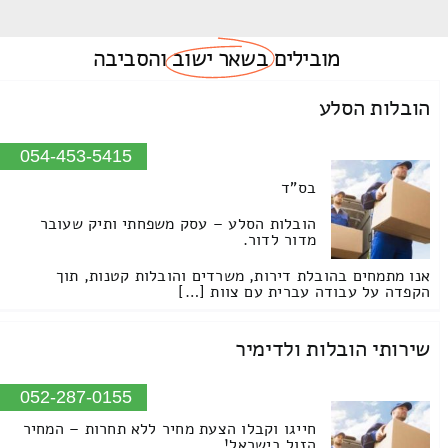
מובילים
בשאר ישוב
והסביבה
הובלות הסלע
054-453-5415
בס"ד
הובלות הסלע – עסק משפחתי ותיק שעובר
מדור לדור.
אנו מתמחים בהובלת דירות, משרדים והובלות קטנות, תוך
הקפדה על עבודה עברית עם צוות […]
שירותי הובלות ולדימיר
052-287-0155
חייגו וקבלו הצעת מחיר ללא תחרות – המחיר
הזול בישראל!