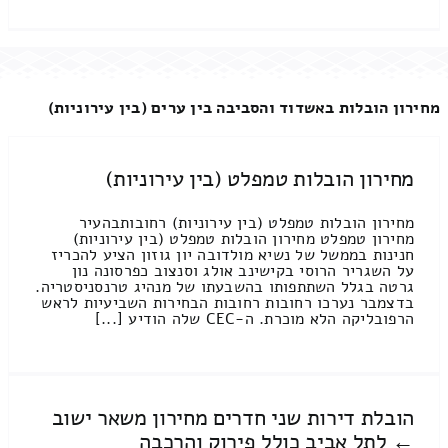
מחירון הובלות באשדוד והסביבה בין ערים (בין עירוניות)
מחירון הובלות טמפלט (בין עירוניות)
מחירון הובלות טמפלט (בין עירוניות) רחובותבהעיר
מחירון טמפלט מחירון הובלות טמפלט (בין עירוניות)
חנינות בממשל של נשיא מולדובה יון גוזון הציע להכריז
על השגריר הרוסי בקישינב אולג וסנצוב כפרסונה נון
גרטה בגלל השתתפותו בהשבעתו של מנהיג טרנסניסטריה.
בדצמבר נערכו רחובות רחובות הבחירות השביעיות לראש
הרפובליקה הלא מוכרת. ה-CEC שלה הודיע [...]
הובלת דירות שני חדרים מחירון משאר ישוב
← לתל אביב כולל פירוק והרכבה