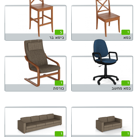
5
1
כסא
כיסא בר
1
1
כסא מחשב
כורסת
1
1