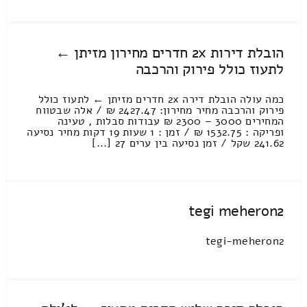
הובלת דירות 2x חדרים מחירון מזיתן ←
לתעוז כולל פירוק והרכבה
כמה עולה הובלת דירה 2x חדרים מזיתן ← לתעוז כולל
פירוק והרכבה מחיר מחירון: 2427.47 ₪ / אלה שבטווח
המחירים 3000 – 2300 ₪ עבודות סבלות , טעינה
ופריקה : 1532.75 ₪ / זמן : 1 שעות 19 דקות מחיר נסיעה
241.62 שקל / זמן נסיעה בין ערים 27 [...]
tegi meheron2
tegi-meheron2