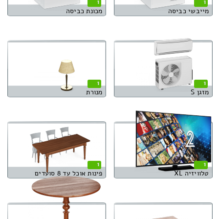
1
1
מייבשי כביסה
מכונת כביסה
1
1
מזגן S
מנורת
1
1
טלוויזיה XL
פינות אוכל עד 8 סועדים