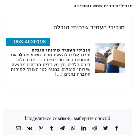
מובילים בבית שמש והסביבה
מובילי העתיד שירותי הובלה
053-4636108
מובילי העתיד שירותי הובלה
חייגו אלינו להצעת מחיר משתלמת ✿ אנו
מתמחים החל מפריטים בודדים תכולת
דירה כללית וכן משרדים חברתנו מבצעת
שירותי הובלות במנוף לפי הצורך לקוחות
החברה נהנים […]
Поделиться ссылкой, выберите способ!
Facebook
Twitter
Reddit
LinkedIn
WhatsApp
Telegram
Tumblr
Pinterest
Vk
כתובת
דואר