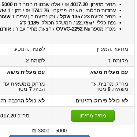
מחיר מחירון:
4017.20
₪ / אלה שבטווח המחירים
5000
–
עבודות סבלות , טעינה ופריקה :
1741.76 ₪
/ זמן :
1 שעות 23 דקות
מחיר נסיעה
1357.23 שקל
/ זמן נסיעה בין ערים
1 שעות , 51 דקות
נפח כללי:
22.75м³
/ המשקל הכולל:
1185
ק”ג.
מכרז מספר
№ OVVC-2252
/ הצעת מחיר עבור :
אורנה
מתעוז ,המעיין
לשפיר ,הנוטע
מקומה
1
לקומה
2
עם מעלית משא
עם מעלית משא
מרחק מהבית עד
מרחק ממשאית עד
משאית
9
מטר
הבית
7
מטר
לא כולל פירוק רהיטים
לא כולל הרכבה רהי
מחיר מחירון
סה"כ
4017.20
5000 – 3800 ₪