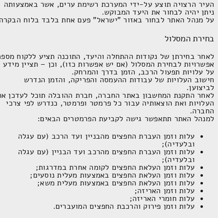
העיר הרצויה תוצע על-ידי המערכת רשימת ערים, אשר באמצעותה
ניתן יהיה לבחור את היעד המבוקש.
על מנהל האתר לבחור באזור "ישראל" פעם אחת בלבד בלוח הבקרה.
בחירת המסלול
לאחר בחירתן של נקודות ההתחלה והיעד, התוכנה תציע ללקוח מספר
אפשרויות לבחירת המסלול (אם יש אפשרות כזו), וכן – תציין מידע
על עלויות תפעול הרכב, הזמן בדרך והמרחק.
חישוב העלויות של עבודות ההעמסה והפריקה, והזמן הנדרש
לביצוען.
לאחר התקנת המחשבון באתר החברה, חברת ההובלה תוכל לעדכן את
העלויות ואת הוצאותיה עבור כל פרמטר ופרמטר, כנדרש לפי צרכי
החברה.
למנהל האתר תתאפשר גישה לקביעת הפרמטרים הבאים:
עלות וזמן העברת החפצים מהבניין ועד הרכב (עם עגלה
ובלעדיה);
עלות וזמן העברת החפצים מהרכב ועד הבניין (עם עגלה
ובלעדיה);
עלות וזמן העלאת החפצים לקומה אחרת במדרגות;
עלות וזמן העלאת החפצים באמצעות מעלית נוסעים;
עלות וזמן העלאת החפצים באמצעות מעלית משא;
עלות וזמן האריזה;
עלות חומרי האריזה;
עלות וזמן פירוק והרכבת החפצים המועברים.