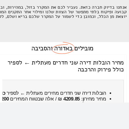
אנחנו בדיוק חברה כזאת. נעביר לכם את המקרר בזול, במהירות, וב
קבועה ופיקוח בלתי מתפשר של הצוות שלנו ומילוי אחר התקנים המחמ
יוצאת מן הכלל, וכמובן כדי לשמור על המקרר שלכם בריא ושלם, לל
מובילים
באדורה
והסביבה
מחיר הובלות דירה שני חדרים מעתלית ← לספיר
כולל פירוק והרכבה
הובלות דירה שני חדרים מחירים מעתלית ← לספיר
כול
מחיר מחירון:
4209.85
₪ / אלה שבטווח המחירים
5200
עבודות סבלות , […]