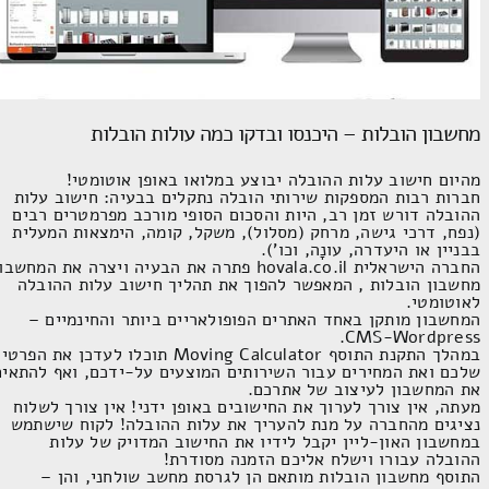
מחשבון הובלות – היכנסו ובדקו כמה עולות הובלות
מהיום חישוב עלות ההובלה יבוצע במלואו באופן אוטומטי!
חברות רבות המספקות שירותי הובלה נתקלים בבעיה: חישוב עלות
ההובלה דורש זמן רב, היות והסכום הסופי מורכב מפרמטרים רבים
(נפח, דרכי גישה, מרחק (מסלול), משקל, קומה, הימצאות המעלית
בבניין או היעדרה, עונָה, וכו').
החברה הישראלית hovala.co.il פתרה את הבעיה ויצרה את המחשבו
מחשבון הובלות , המאפשר להפוך את תהליך חישוב עלות ההובלה
לאוטומטי.
המחשבון מותקן באחד האתרים הפופולאריים ביותר והחינמיים –
CMS-Wordpress.
במהלך התקנת התוסף Moving Calculator תוכלו לעדכן את הפרט
שלכם ואת המחירים עבור השירותים המוצעים על-ידכם, ואף להתאים
את המחשבון לעיצוב של אתרכם.
מעתה, אין צורך לערוך את החישובים באופן ידני! אין צורך לשלוח
נציגים מהחברה על מנת להעריך את עלות ההובלה! לקוח שישתמש
במחשבון האון-ליין יקבל לידיו את החישוב המדויק של עלות
ההובלה עבורו וישלח אליכם הזמנה מסודרת!
התוסף מחשבון הובלות מותאם הן לגרסת מחשב שולחני, והן –