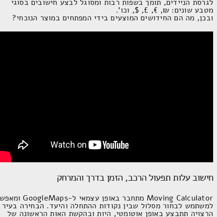
לגרסת הניידים, תומך בשפות רבות ומסוגל לבצע חישובים בסוגי
מטבע שונים: ₪, €, £, $, וכו'.
ובכן, מה הם החידושים המוצעים בידי המפתחים במוצר הנוכחי?
חישוב עלות תפעול הרכב, הזמן בדרך והמרחק
Moving Calculator
מתחבר באופן עצמאי ל-
GoogleMaps
ומאפשר
למשתמש לבחור מסלול שבין נקודות ההתחלה והיעד. הבחירה בעיר
הרצויה תתבצע באופן אוטומטי, היות ובהקשת האות הראשונה של