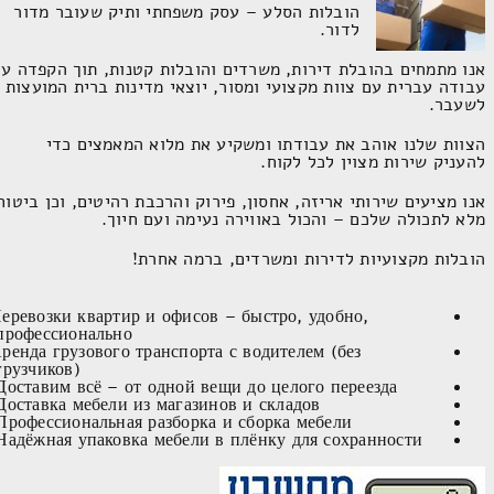
הובלות הסלע – עסק משפחתי ותיק שעובר מדור
לדור.
אנו מתמחים בהובלת דירות, משרדים והובלות קטנות, תוך הקפדה על
עבודה עברית עם צוות מקצועי ומסור, יוצאי מדינות ברית המועצות
לשעבר.
הצוות שלנו אוהב את עבודתו ומשקיע את מלוא המאמצים כדי
להעניק שירות מצוין לכל לקוח.
אנו מציעים שירותי אריזה, אחסון, פירוק והרכבת רהיטים, וכן ביטוח
מלא לתכולה שלכם – והכול באווירה נעימה ועם חיוך.
הובלות מקצועיות לדירות ומשרדים, ברמה אחרת!
еревозки квартир и офисов – быстро, удобно,
профессионально!
ренда грузового транспорта с водителем (без
грузчиков).
Доставим всё – от одной вещи до целого переезда.
Доставка мебели из магазинов и складов.
Профессиональная разборка и сборка мебели.
Надёжная упаковка мебели в плёнку для сохранности.