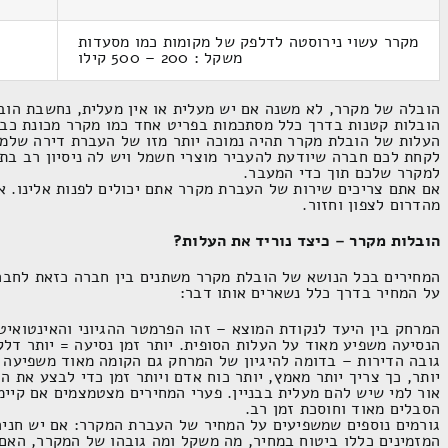
מקרר עשוי נירוסטה לדלפק של מקומות כמו מסעדות
משקל : 200 – 500 קילו
הובלה של מקרר, לא משנה אם יש מעלית או אין מעלית, נחשבת הוב
הובלות קטנות בדרך כלל מסתכמות בפריט אחד כמו מקרר מכונת כבי
העלות של הובלת מקרר תהיה נמוכה יותר מזו של העברת דירה שלמה
לקחת לכם חברה שיודעת להעביר מוצרי חשמל ויש לה ניסיון רב בתח
למקרר שלכם תוך כדי המעבר.
אם אתם צריכים שירות של העברת מקרר אתם יכולים לפנות אלינו. אנ
מהדרום לצפון וחזור.
הובלות מקרר – כיצד נוריד את העלות?
המחירים בכל הנושא של הובלת מקרר משתנים בין חברה כזאת לחבר
על המחיר בדרך כלל נשארים אותו דבר:
המרחק בין היעד לנקודת המוצא – זהו הפרמטר ההגיוני והאינטואיטי
הנסיעה משפיע מאוד על העלות הסופית. יותר זמן נסיעה = יותר דלק
גובה הדירות – בדומה להיגיון של המרחק גם הקומה מאוד משפיעה 
יותר, כך צריך יותר מאמץ, יותר כוח אדם ויותר זמן כדי לבצע את 
אור למי שיש להם מעלית בבניין. פערי המחירים מצטמצמים אם קיימ
הסבלים מאוד וחוסכת זמן רב.
גורמים נוספים שמשפיעים על המחיר של העברת המקרר: אם יש חניה
המזמינים כללו ביטוח במחיר, מה משקל ומה גובהו של המקרר, האם 