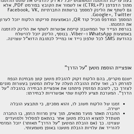
בעת עריכת ההזמנה המשתמש יוכל לא רק להדפיס את טופס ההזמנה
מתוך הדפדפן (
CTRL+P
) או לשמור את הקובץ בפורמט
PDF
, אלא
גם לשתף את הלינק למסמך ברשתות החברתיות
Facebook, VK,
.
Google+, Twitter
המסמך המודפס מכיל קוד
QR
, ובאמצעות סריקתו הלקוח יוכל לערוך
את הזמנתו.
בגרסת הנייד של המחשבון קיימת אפשרות לשתף את הלינק להזמנה
באמצעות
WhatsApp
ו-
Viber
. בנוסף, הלינק יוכל להישלח
כהודעת
SMS
לכל טלפון נייד או כמייל לכתובת הדוא"ל שצוינה.
אופציית הוספת מטען "על הדרך"
ישנם מקרים, בהם הלקוח זקוק להובלת מטען קטן מבחינת הנפח
למרחק רב, ואז עלות ההובלה תעלה על עלות המטען בעשרות מונים.
לצורך כך, לטובת המזמין פיתחנו את אופציית הבחירה בהובלה "על
הדרך". המערכת תציע ללקוח שתי אפשרויות לבחירתו:
זמנו של הלקוח חשוב לו, והוא מסכים, כי תתבצע הובלה
ישירה.
החברה תאתר מועד מתאים, תוך ציון מרווח הזמן, בו החברה
תשתדל למצוא הובלת מטען אחר בהתאם למסלול ולמועדים
שצוינו. כך (אם הובלת המטען "על הדרך" תאותר) יוכל המזמין
להוריד את עלויות הובלת מטענו באופן משמעותי.