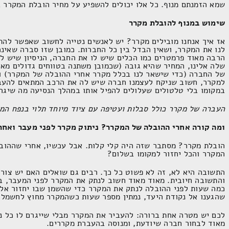
שמא הזמנתם מנוף. כל אלו יכולים להשפיע על מחיר הובלת המקרר 
שימוש במנוף להובלת מקרר
אז איך אנחנו מובילים מקרר? יש לאנשים נטייה לחשוב שאפשר להת
לנו את המקרר, ושאין הבדל בין כל החברות. כמובן שזו סברה שאינה
הרבה מאוד פרמטרים כמו הכלים שיש לו את החברה, הניסיון שיש לה
שלה אלינו, המחיר שהיא גובה (שכמובן משתנה בטווחים גדולים מאו
של החברה (כדי שישאר לנו בכלל מקרר אחרי ההובלה של המקרר) וע
למקרר, חשוב שניקח לעצמנו חברה שיש לה את הרכב המתאים להעבר
במקומו בלי טלטולים שעלולים להפיל אותו במהלך הנסיעה מה שיגרו
העברה של מקרר כולל סבלות ועטיפה עם ציוד מיוחד תלוי בנפח המ
ומה קורה אחרי ההובלה של המקרר? ניתוק מקרר לפני מעבר ואחר
הובלת מקרר? מסתבר שזה היה קלי קלות. אבל עכשיו, אחרי שההוב
המקרר והכל יחזור למקומו בשלום?
התשובה היא לא, זה לא פשוט כל כך. רבים גם שואלים האם יש צורך
והתשובה חיובית. מאוד מאוד חשוב לנתק את המקרר לפני המעבר, ב
כמה שעות לפני ההובלה לנתק את המקרר כדי שהשמן שבו יחזור אל 
שהגענו אל נקודת היעד, נמתין מספר שעות כשהמקרר מחוץ לחשמל ל
לכם יש מטרה אחת ברורה: להעביר את המקרר מבלי שייגרם לו כל נ
מאוד לבחור חברה שיודעת, ומנוסה בהעברת מקררים.