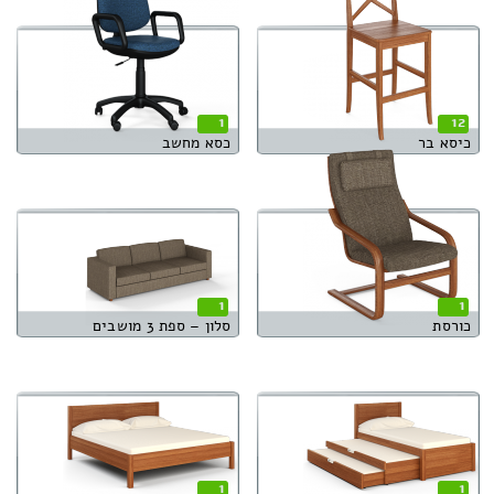
1
12
כיסא בר
כסא מחשב
1
1
כורסת
סלון – ספת 3 מושבים
1
1