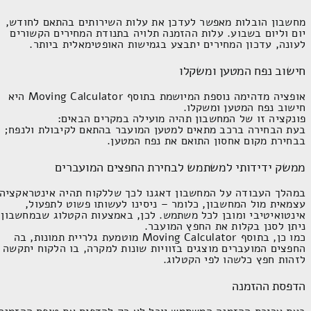
מחשבון הובלות מאפשר לעדכן את עלות השירותים בהתאם לחודש,
יום וליום בשבוע. עלות ההזמנה תלויה בתנודת המחירים הקשורים
לעונה, עדכון המחירים יתבצע בגמישות האופטימאלית ביותר.
חישוב נפח המטען ומשקלו
אופציה מדהימה נוספת המיושמת בתוסף
Moving Calculator
היא
חישוב נפח המטען ומשקלו.
פונקציה זו של המחשבון תהיה מועילה במקרים הבאים:
בעת הבחירה ברכב מתאים למטען המועבר בהתאם לקיבולת ולנפח;
בבחירת מקום אחסון התואם את נפח המטען.
ממשק ידידותי למשתמש לבחירת החפצים המועברים
במהלך העבודה על המחשבון דאגנו לכך שללקוח תהיה אינטראקציה
עצמאית מול המחשבון, כלומר – ניסינו לעשותו פשוט לתפעול,
אינטואיטיבי ומובן לכל משתמש. לכן, באמצעות הקטלוג שבמחשבון
ניתן לסנן בקלות את החפץ המועבר.
כמו כן, בתוסף
Moving Calculator
מוטמעת גלריית תמונות, בה
החפצים המועברים מוצגים בזוויות שונות למקרה, בו הלקוח יתקשה
לזהות חפץ כלשהו לפי הקטלוג.
הדפסת ההזמנה