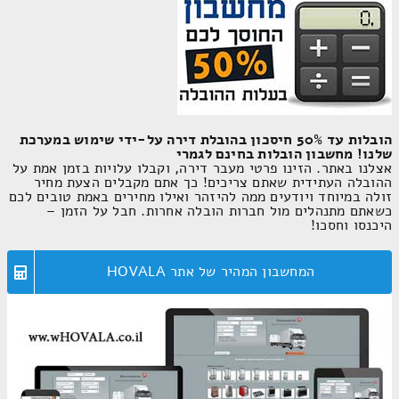
הובלות עד 50% חיסכון בהובלת דירה על-ידי שימוש במערכת
שלנו! מחשבון הובלות בחינם לגמרי
אצלנו באתר. הזינו פרטי מעבר דירה, וקבלו עלויות בזמן אמת על
ההובלה העתידית שאתם צריכים! כך אתם מקבלים הצעת מחיר זולה
במיוחד ויודעים ממה להיזהר ואילו מחירים באמת טובים לכם כשאתם
מתנהלים מול חברות הובלה אחרות. חבל על הזמן – היכנסו וחסכו!
המחשבון המהיר של אתר HOVALA