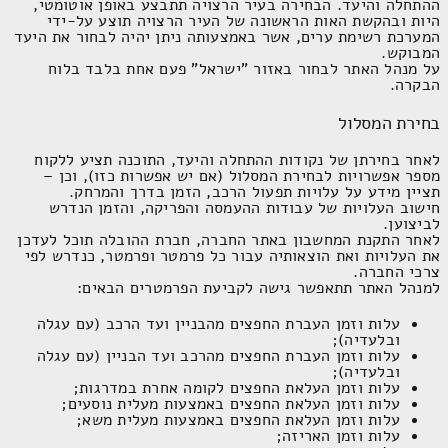
העיר הרצויה תוצע על-ידי המערכת רשימת ערים, אשר באמצעותה
ניתן יהיה לבחור את היעד המבוקש.
על מנהל האתר לבחור באזור "ישראל" פעם אחת בלבד בלוח הבקרה.
בחירת המסלול
לאחר בחירתן של נקודות ההתחלה והיעד, התוכנה תציע ללקוח מספר
אפשרויות לבחירת המסלול (אם יש אפשרות כזו), וכן – תציין מידע
על עלויות תפעול הרכב, הזמן בדרך והמרחק.
חישוב העלויות של עבודות ההעמסה והפריקה, והזמן הנדרש
לביצוען.
לאחר התקנת המחשבון באתר החברה, חברת ההובלה תוכל לעדכן את
העלויות ואת הוצאותיה עבור כל פרמטר ופרמטר, כנדרש לפי צרכי
החברה.
למנהל האתר תתאפשר גישה לקביעת הפרמטרים הבאים:
עלות וזמן העברת החפצים מהבניין ועד הרכב (עם עגלה
ובלעדיה);
עלות וזמן העברת החפצים מהרכב ועד הבניין (עם עגלה
ובלעדיה);
עלות וזמן העלאת החפצים לקומה אחרת במדרגות;
עלות וזמן העלאת החפצים באמצעות מעלית נוסעים;
עלות וזמן העלאת החפצים באמצעות מעלית משא;
עלות וזמן האריזה;
עלות חומרי האריזה;
עלות וזמן פירוק והרכבת החפצים המועברים.