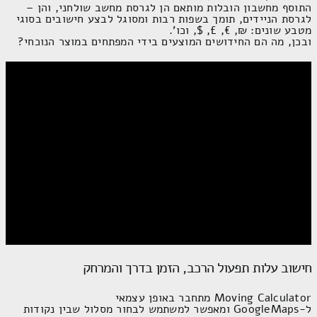
לגרסת הניידים, תומך בשפות רבות ומסוגל לבצע חישובים בסוגי
מטבע שונים: ₪, €, £, $, וכו'.
ובכן, מה הם החידושים המוצעים בידי המפתחים במוצר הנוכחי?
חישוב עלות תפעול הרכב, הזמן בדרך והמרחק
Moving Calculator
מתחבר באופן עצמאי ל-
GoogleMaps
ומאפשר
למשתמש לבחור מסלול שבין נקודות ההתחלה והיעד. הבחירה בעיר
הרצויה תתבצע באופן אוטומטי, היות ובהקשת האות הראשונה של