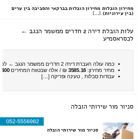
מקרר עשוי נירוסטה לדלפק של מקומות כמו מסעדות
משקל : 200 – 500 קילו
הובלה של מקרר, לא משנה אם יש מעלית או אין מעלית, נחשבת הוב
הובלות קטנות בדרך כלל מסתכמות בפריט אחד כמו מקרר מכונת כבי
העלות של הובלת מקרר תהיה נמוכה יותר מזו של העברת דירה שלמה
לקחת לכם חברה שיודעת להעביר מוצרי חשמל ויש לה ניסיון רב בתח
למקרר שלכם תוך כדי המעבר.
אם אתם צריכים שירות של העברת מקרר אתם יכולים לפנות אלינו. אנ
מהדרום לצפון וחזור.
הובלות מקרר – כיצד נוריד את העלות?
המחירים בכל הנושא של הובלת מקרר משתנים בין חברה כזאת לחבר
על המחיר בדרך כלל נשארים אותו דבר:
המרחק בין היעד לנקודת המוצא – זהו הפרמטר ההגיוני והאינטואיטי
הנסיעה משפיע מאוד על העלות הסופית. יותר זמן נסיעה = יותר דלק
גובה הדירות – בדומה להיגיון של המרחק גם הקומה מאוד משפיעה 
יותר, כך צריך יותר מאמץ, יותר כוח אדם ויותר זמן כדי לבצע את 
אור למי שיש להם מעלית בבניין. פערי המחירים מצטמצמים אם קיימ
הסבלים מאוד וחוסכת זמן רב.
גורמים נוספים שמשפיעים על המחיר של העברת המקרר: אם יש חניה
המזמינים כללו ביטוח במחיר, מה משקל ומה גובהו של המקרר, האם 