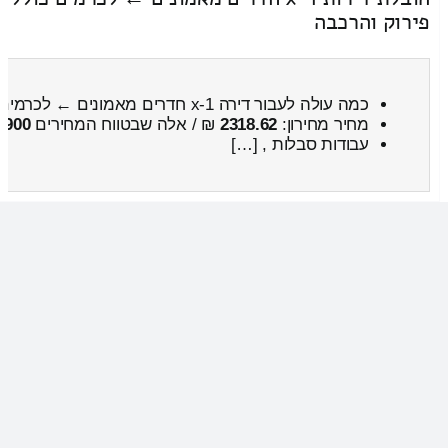
אנחנו בדיוק חברה כזאת. נעביר לכם את המקרר בזול, במהירות, וב
קבועה ופיקוח בלתי מתפשר של הצוות שלנו ומילוי אחר התקנים המחמ
יוצאת מן הכלל, וכמובן כדי לשמור על המקרר שלכם בריא ושלם, לל
מובילים
בנטועה
והסביבה
הובלות בגבעון החדשה
מחירון הובלות
מחירון הובלות בגבעון החדשה והסביבה בין
ערים (בין עירוניות)
[…]
הובלות בדבורה
מחירון הובלות
מחירון הובלות בדבורה והסביבה בין ערים
(בין עירוניות)
[…]