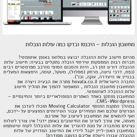
מחשבון הובלות – היכנסו ובדקו כמה עולות הובלות
מהיום חישוב עלות ההובלה יבוצע במלואו באופן אוטומטי!
חברות רבות המספקות שירותי הובלה נתקלים בבעיה: חישוב עלות
ההובלה דורש זמן רב, היות והסכום הסופי מורכב מפרמטרים רבים
(נפח, דרכי גישה, מרחק (מסלול), משקל, קומה, הימצאות המעלית
בבניין או היעדרה, עונָה, וכו').
החברה הישראלית hovala.co.il פתרה את הבעיה ויצרה את המחשבו
מחשבון הובלות , המאפשר להפוך את תהליך חישוב עלות ההובלה
לאוטומטי.
המחשבון מותקן באחד האתרים הפופולאריים ביותר והחינמיים –
CMS-Wordpress.
במהלך התקנת התוסף Moving Calculator תוכלו לעדכן את הפרט
שלכם ואת המחירים עבור השירותים המוצעים על-ידכם, ואף להתאים
את המחשבון לעיצוב של אתרכם.
מעתה, אין צורך לערוך את החישובים באופן ידני! אין צורך לשלוח
נציגים מהחברה על מנת להעריך את עלות ההובלה! לקוח שישתמש
במחשבון האון-ליין יקבל לידיו את החישוב המדויק של עלות
ההובלה עבורו וישלח אליכם הזמנה מסודרת!
התוסף מחשבון הובלות מותאם הן לגרסת מחשב שולחני, והן –