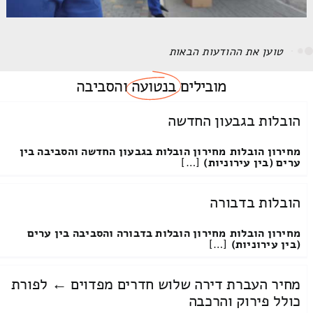
אז קניתם מקרר ואתם רוצים שמישהו יעביר אותו לבית החדש
צריכים להתקשר אל חברה אמינה, טובה ובטוחה שתעשה את 
הובלת מקרר בכל הארץ
מה המחיר של להוביל מקרר?
נעביר לכם את המקרר במחיר של 150 ש"ח
להתייעצות, לשיחה עם מומחה, לבדיקת מחירים והצעה, חייגו