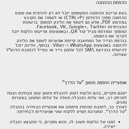
בעת עריכת ההזמנה המשתמש יוכל לא רק להדפיס את טופס ההזמנה
מתוך הדפדפן (
CTRL+P
) או לשמור את הקובץ בפורמט
PDF
, אלא
גם לשתף את הלינק למסמך ברשתות החברתיות
Facebook, VK,
.
Google+, Twitter
המסמך המודפס מכיל קוד
QR
, ובאמצעות סריקתו הלקוח יוכל לערוך
את הזמנתו.
בגרסת הנייד של המחשבון קיימת אפשרות לשתף את הלינק להזמנה
באמצעות
WhatsApp
ו-
Viber
. בנוסף, הלינק יוכל להישלח
כהודעת
SMS
לכל טלפון נייד או כמייל לכתובת הדוא"ל שצוינה.
אופציית הוספת מטען "על הדרך"
ישנם מקרים, בהם הלקוח זקוק להובלת מטען קטן מבחינת הנפח
למרחק רב, ואז עלות ההובלה תעלה על עלות המטען בעשרות מונים.
לצורך כך, לטובת המזמין פיתחנו את אופציית הבחירה בהובלה "על
הדרך". המערכת תציע ללקוח שתי אפשרויות לבחירתו:
זמנו של הלקוח חשוב לו, והוא מסכים, כי תתבצע הובלה
ישירה.
החברה תאתר מועד מתאים, תוך ציון מרווח הזמן, בו החברה
תשתדל למצוא הובלת מטען אחר בהתאם למסלול ולמועדים
שצוינו. כך (אם הובלת המטען "על הדרך" תאותר) יוכל המזמין
להוריד את עלויות הובלת מטענו באופן משמעותי.