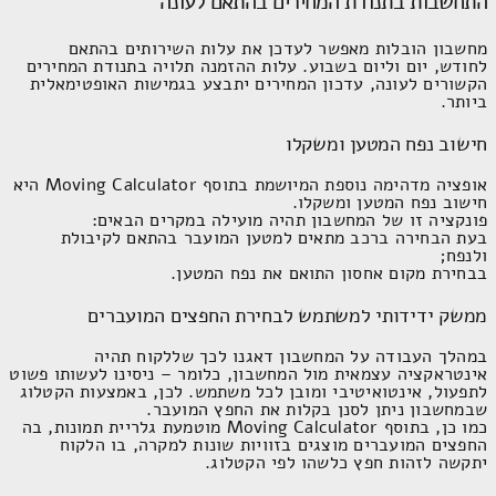
מחשבון הובלות מאפשר לעדכן את עלות השירותים בהתאם לחודש,
יום וליום בשבוע. עלות ההזמנה תלויה בתנודת המחירים הקשורים
לעונה, עדכון המחירים יתבצע בגמישות האופטימאלית ביותר.
חישוב נפח המטען ומשקלו
אופציה מדהימה נוספת המיושמת בתוסף
Moving Calculator
היא
חישוב נפח המטען ומשקלו.
פונקציה זו של המחשבון תהיה מועילה במקרים הבאים:
בעת הבחירה ברכב מתאים למטען המועבר בהתאם לקיבולת ולנפח;
בבחירת מקום אחסון התואם את נפח המטען.
ממשק ידידותי למשתמש לבחירת החפצים המועברים
במהלך העבודה על המחשבון דאגנו לכך שללקוח תהיה אינטראקציה
עצמאית מול המחשבון, כלומר – ניסינו לעשותו פשוט לתפעול,
אינטואיטיבי ומובן לכל משתמש. לכן, באמצעות הקטלוג שבמחשבון
ניתן לסנן בקלות את החפץ המועבר.
כמו כן, בתוסף
Moving Calculator
מוטמעת גלריית תמונות, בה
החפצים המועברים מוצגים בזוויות שונות למקרה, בו הלקוח יתקשה
לזהות חפץ כלשהו לפי הקטלוג.
הדפסת ההזמנה