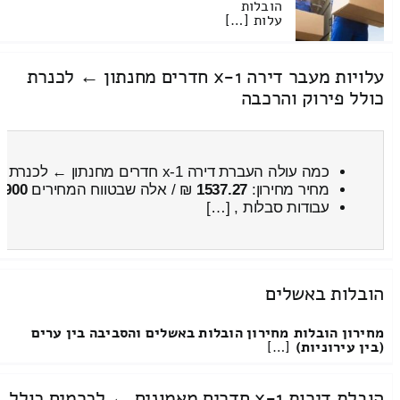
שמא הזמנתם מנוף. כל אלו יכולים להשפיע על מחיר הובלת המקרר 
שימוש במנוף להובלת מקרר
אז איך אנחנו מובילים מקרר? יש לאנשים נטייה לחשוב שאפשר להת
לנו את המקרר, ושאין הבדל בין כל החברות. כמובן שזו סברה שאינה
הרבה מאוד פרמטרים כמו הכלים שיש לו את החברה, הניסיון שיש לה
שלה אלינו, המחיר שהיא גובה (שכמובן משתנה בטווחים גדולים מאו
של החברה (כדי שישאר לנו בכלל מקרר אחרי ההובלה של המקרר) וע
למקרר, חשוב שניקח לעצמנו חברה שיש לה את הרכב המתאים להעבר
במקומו בלי טלטולים שעלולים להפיל אותו במהלך הנסיעה מה שיגרו
העברה של מקרר כולל סבלות ועטיפה עם ציוד מיוחד תלוי בנפח המ
ומה קורה אחרי ההובלה של המקרר? ניתוק מקרר לפני מעבר ואחר
הובלת מקרר? מסתבר שזה היה קלי קלות. אבל עכשיו, אחרי שההוב
המקרר והכל יחזור למקומו בשלום?
התשובה היא לא, זה לא פשוט כל כך. רבים גם שואלים האם יש צורך
והתשובה חיובית. מאוד מאוד חשוב לנתק את המקרר לפני המעבר, ב
כמה שעות לפני ההובלה לנתק את המקרר כדי שהשמן שבו יחזור אל 
שהגענו אל נקודת היעד, נמתין מספר שעות כשהמקרר מחוץ לחשמל ל
לכם יש מטרה אחת ברורה: להעביר את המקרר מבלי שייגרם לו כל נ
מאוד לבחור חברה שיודעת, ומנוסה בהעברת מקררים.