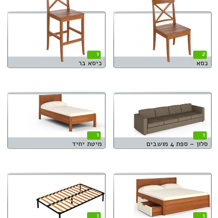
1
2
כסא
כיסא בר
1
1
סלון – ספת 4 מושבים
מיטת יחיד
1
1