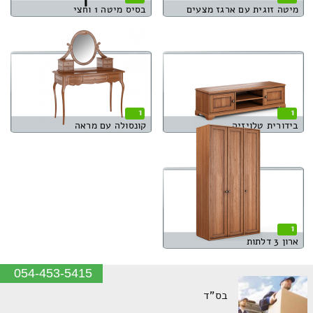
מיטה זוגית עם ארגז מצעים
בסיס מיטה 1 וחצי
1
1
בידורית טלויזיה
קונסולה עם מראה
1
ארון 3 דלתות
054-453-5415
בס"ד