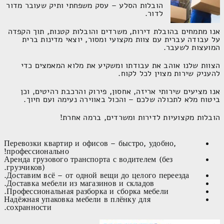
הובלות הסלע – עסק משפחתי ותיק שעובר מדור
לדור.
אנו מתמחים בהובלת דירות, משרדים והובלות קטנות, תוך הקפדה על
עבודה עברית עם צוות מקצועי ומסור, יוצאי מדינות ברית המועצות
לשעבר.
הצוות שלנו אוהב את עבודתו ומשקיע את מלוא המאמצים כדי
להעניק שירות מצוין לכל לקוח.
אנו מציעים שירותי אריזה, אחסון, פירוק והרכבת רהיטים, וכן ביטוח
מלא לתכולה שלכם – והכול באווירה נעימה ועם חיוך.
הובלות מקצועיות לדירות ומשרדים, ברמה אחרת!
еревозки квартир и офисов – быстро, удобно,
профессионально!
ренда грузового транспорта с водителем (без
грузчиков).
Доставим всё – от одной вещи до целого переезда.
Доставка мебели из магазинов и складов.
Профессиональная разборка и сборка мебели.
Надёжная упаковка мебели в плёнку для сохранности.