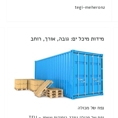
tegi-meheron2
מידות מיכל ים: גובה, אורך, רוחב
נפח של מכולה
נפח של מכולה נמדד ביחידות ששמן TEU –