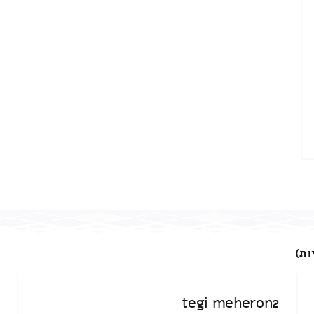
ות)
tegi meheron2