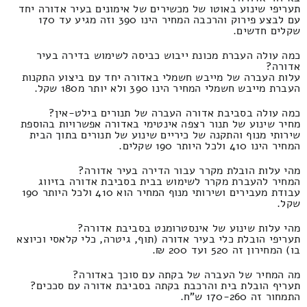
תעריפי שינוע באוטו של מכשירים של אימונים בעיר אדורה יחד
עם לבצע פירוק והרכבה המחיר הינו 390 וזה מגיע עד 170
שקלים חדשים.
כמה עולה העברת מכונת ייבוש כביסה לשימוש בדירה בעיר
אדורה?
עלות העברה של מייבש חשמלי באדורה יחד עם ביצוע התקנות
העברת מייבש חשמלי המחיר הינו 390 ולא יותר מ180 שקל.
כמה עולה בסביבת אדורה העברה של תנורים בילט-אין?
מחיר שינוע של תנור רצפה אינטימי באדורה אפשרויות בהוספת
שירותי מנוף והתקנה של כיריים שינוע של תנורים בתוך הבית
המחיר הינו 410 ולכל היותר 190 שקלים.
מהי עלות הובלת מקרר עבור הדירה בעיר אדורה?
המחיר להעברת מקרר לשימוש בבית בסביבת אדורה בזיווג
עבודת מעבירים ושירותי מנוף המחיר הוא 410 ולכל היותר 190
שקל.
מהי עלות שינוע של אינסטרומנט בסביבת אדורה?
תעריפי הובלת כלי בעיר אדורה (תוף, גיטרה, כלי קלאסי וכיוצא
בו) המחירון זה 520 ועד 200 ₪.
מה המחיר של העברה של בקתה עם סוכך באדורה?
תעריף הובלת בית והרכבת בקתה בסביבת אדורה עם סככים?
התמחור זה 170-260 ש"ח.