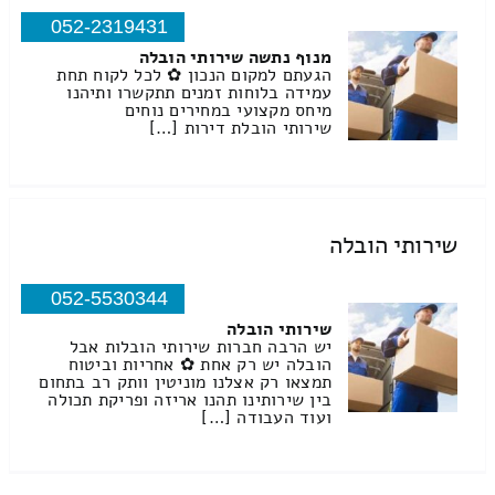
052-2319431
מנוף נתשה שירותי הובלה
הגעתם למקום הנכון ✿ לכל לקוח תחת
עמידה בלוחות זמנים תתקשרו ותיהנו
מיחס מקצועי במחירים נוחים
שירותי הובלת דירות […]
שירותי הובלה
052-5530344
שירותי הובלה
יש הרבה חברות שירותי הובלות אבל
הובלה יש רק אחת ✿ אחריות וביטוח
תמצאו רק אצלנו מוניטין וותק רב בתחום
בין שירותינו תהנו אריזה ופריקת תכולה
ועוד העבודה […]