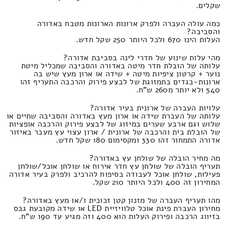
שקלים.
כמה עולה העברה ולפרק ארונות הארונות מטבח באדורה
והסביבה?
העלות הינו 670 ולכל היותר 250 שקל חדש.
מהי עלות שינוע של חדרי לינה בסביבת אדורה?
עלותה של הובלת חדר מיטה באדורה והסביבה שמכליל מיטת
נוער + קרטון ציפיות מיטה + שידה או ארון מעץ שיש בה
ארונות-בגדים בתמזוגת של לבצע פירוק והרכבה התעריף זהו
540 ולא יותר מ260 ש"ח.
עלויות העברה של ארונית בעיר אדורה?
עלותה של העברת שידה או ארון מעץ באדורה והסביבה שתיים או
שלוש וגם ארבע שערים במיזוג של לבצע פירוק והרכבה אופציות
של הובלת בית והרכבה של ארונית / ארון עצוי עץ מעבר באיזור
אדורה התמחור זהו 330 ומקסימום 180 שקל חדש.
מה מחיר הובלה של שולחן עץ באדורה?
תעריף הובלה של שולחן עץ חדר אירוח או שולחן אוכל/שולחן
פעילות, שולחן אוכל לעבודה בסיפוח להרכיב ולפרק בעיר אדורה
המחירון זה 400 ולכל היותר 210 שקל.
מהו תעריף העברה של מזנון קטן זכוכית ו/או מעץ באדורה?
מחירון העברת פינת אוכל טלוויזיית LED או שידה מקובעת גבס
בזיווג הרכבה ופירוק העלות הוא 400 וזה מגיע עד 190 ש"ח.