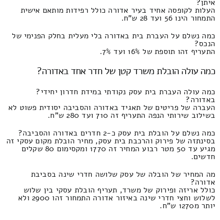
איתן?
העלות לקופסה אחיד בעיר אדורה כולל רפידות מותאם אישית
התמחור הינו 56 ועד 28 ש"ח.
כמה נשלם על העברת בית באדורה בלי מעלית בחלק הפנימי של
הנכס?
התעריף זהו תוספת של 16% ועד 7%.
כמה עולה הובלת משרד קטן של חדר אחד באדורה?
כמה עולה העברת בית עסק נקודתי במידת חדרון יחידי?
באדורה?
העברה של פריטים של תאגיד באדורה והסביבה יסודית פשוט לא
בשילוב שירותי הנפה התעריף זה 710 ועד 280 ש"ח.
כמה נשלם על הובלת בית עסק כ-2 חדרים באדורה והסביבה?
בסינתזה של פירוק והרכבת בית עסק, מחיר הובלת מקום עסקי זה
מגיע עד 50 מטר רבוע המחיר זה 1770 ומקסימום 80 שקלים
חדשים.
מה המחיר של הובלה של עסק שלושה חדרי שינה בסביבת
אדורה?
כולל אריזה ופירוק של משרד, תעריף הובלת עסקי בין שלוש
לשלוש וחצי חדרי שינה באיזור אדורה התמחור זהו 2900 ולא
יותר מ1270 ש"ח.