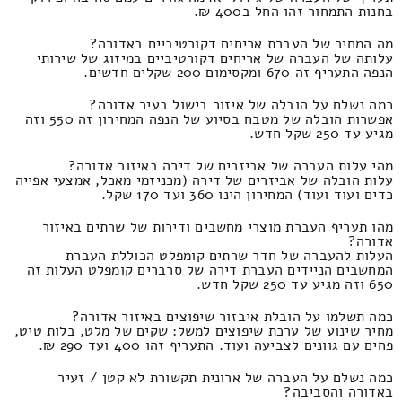
בחנות התמחור זהו החל ב400 ₪.
מה המחיר של העברת אריחים דקורטיביים באדורה?
עלותה של העברה של אריחים דקורטיביים במיזוג של שירותי
הנפה התעריף זה 670 ומקסימום 200 שקלים חדשים.
כמה נשלם על הובלה של איזור בישול בעיר אדורה?
אפשרות הובלה של מטבח בסיוע של הנפה המחירון זה 550 וזה
מגיע עד 250 שקל חדש.
מהי עלות העברה של אביזרים של דירה באיזור אדורה?
עלות הובלה של אביזרים של דירה (מכניזמי מאכל, אמצעי אפייה
כדים ועוד ועוד) המחירון הינו 360 ועד 170 שקל.
מהו תעריף העברת מוצרי מחשבים ודירות של שרתים באיזור
אדורה?
העלות להעברה של חדר שרתים קומפלט הכוללת העברת
המחשבים הניידים העברת דירה של סרברים קומפלט העלות זה
650 וזה מגיע עד 250 שקל חדש.
כמה תשלמו על הובלת איבזור שיפוצים באיזור אדורה?
מחיר שינוע של ערכת שיפוצים למשל: שקים של מלט, בלות טיט,
פחים עם גוונים לצביעה ועוד. התעריף זהו 400 ועד 290 ₪.
כמה נשלם על העברה של ארונית תקשורת לא קטן / זעיר
באדורה והסביבה?