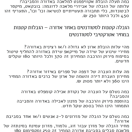
כמה תעלה הובלת אקוויפמנט למלאכה באדורה והסביבה?
עלותה של הובלה של אביזרי מלאכה לדוגמה: בובקאט, מיקסר
לבטונדות, כלי תחבורה תעשייתיים לנשיאה וכו' וכו', התעריף זהו
450 ולכל היותר 230 ₪.
הובלה קטנות לסטודנטים באזור אדורה – הובלות קטנות
במחיר אטרקטיבי לסטודנטים
מהי עלות הובלת ארון לא גדולה ו/או רצינית באדורה?
מחירי שינוע של שידה של מייקאפ שידת באדורה להחליף טיטול
בסיפוח פירוק והרכבה המחירון זה 370 ולכל היותר 180 שקלים
חדשים.
מה עלות העברה של דפפה של ספרים באיזור אדורה?
מחירון העברת דירה והשמה של ארון של כרכים באדורה המחיר
הינו 360 ולא יותר מ210 ₪.
כמה נשלם על העברה של נקודת אכילה קומפלט באדורה
והסביבה?
בהוספת פירוק והרכבה של מזנון לאכילה באדורה והסביבה
התמחור הינו החל ב200 שקל חדש.
כמה נשלם על הובלה של מזרונים ל-2 אנשים ו/או אחד בסביבת
אדורה?
מחיר הובלה של מזרן עבור זוג, גלמוד, מזרון עמינח בסינתזה של
מלאכת סבלים בסביבת אדורה המחיר זה 250 ומקסימום 180