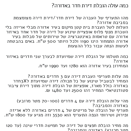
כמה עולה הובלת דירת חדר באדורה?
מהו התעריף של העברה של דירת חדר/דירת דירה מצומצמת
בסביבת אדורה?
העלות לשל העברת בית קטן מיקום בעיר אדורה מבלי אריזה בלי
השכרת מנוף פלוס אופציית שינוע של דירה של חדר אחד באיזור
אדורה עם טראסות באינטגרציה של שירותים של סבלות בעיר
אדורה התמחור הינו 1190 ולכל היותר 500 ש"ח. באים בהבטחה
לעשות הנחה עבור כלל ההצעות
כמה תשלמו על הובלת דירה שמיועדת לבערך שני חדרים באיזור
אדורה?
המחירון בעיר אדורה הוא 1780 ועד 1990 ש"ח.
מה עלות תעריפי העברת דירה עם 3 חדרים באדורה?
המחיר לבשביל שינוע של כל תכולה דירה שמיועדת ל3Xחדר
באדורה כולל מארז, אופציות של הובלת דירה מתוך דירת ציבור
סטודנטיאלי המחיר זהו 2500 ועד 1480 ₪.
מהי עלות הובלת דירה עם 4 חדרים (70-100 מטר מרובע)
באדורה והסביבה?
תעריף של הובלה של פריטים של 4 חדרים באדורה ללא אריזה
ופירוק ושירותי הנפה התעריף הוא 3530 וזה מגיע עד 1800 ש"ח.
מה מחיר הובלת חפצים של דירה של חמישה חדרי שינה (עד 120
מטר מרובע) באדורה והסביבה?