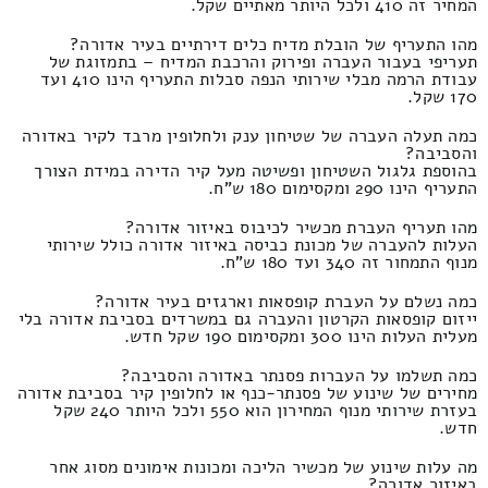
המחיר זה 410 ולכל היותר מאתיים שקל.
מהו התעריף של הובלת מדיח כלים דירתיים בעיר אדורה?
תעריפי בעבור העברה ופירוק והרכבת המדיח – בתמזוגת של
עבודת הרמה מבלי שירותי הנפה סבלות התעריף הינו 410 ועד
170 שקל.
כמה תעלה העברה של שטיחון ענק ולחלופין מרבד לקיר באדורה
והסביבה?
בהוספת גלגול השטיחון ופשיטה מעל קיר הדירה במידת הצורך
התעריף הינו 290 ומקסימום 180 ש"ח.
מהו תעריף העברת מכשיר לכיבוס באיזור אדורה?
העלות להעברה של מכונת כביסה באיזור אדורה כולל שירותי
מנוף התמחור זה 340 ועד 180 ש"ח.
כמה נשלם על העברת קופסאות וארגזים בעיר אדורה?
ייזום קופסאות הקרטון והעברה גם במשרדים בסביבת אדורה בלי
מעלית העלות הינו 300 ומקסימום 190 שקל חדש.
כמה תשלמו על העברות פסנתר באדורה והסביבה?
מחירים של שינוע של פסנתר-כנף או לחלופין קיר בסביבת אדורה
בעזרת שירותי מנוף המחירון הוא 550 ולכל היותר 240 שקל
חדש.
מה עלות שינוע של מכשיר הליכה ומכונות אימונים מסוג אחר
באיזור אדורה?