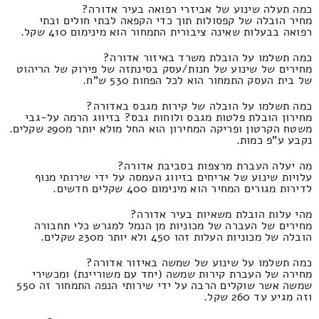
כמה תעלה שינוע של אביזרי רפואה בעיר אדורה?
מחיר הובלה של קפסולות תוך כדי הקפאה לבתי חולים ובתי
רפואה בבעלות שאינה ציבורית התמחור הוא מינימום 410 שקל.
כמה תשלמו על הובלת משרד באיזור אדורה?
מחירים של שינוע של חנות/עסק בסינתזה של פירוק של הריהוט
של בית העסק התמחור הוא לכל הפחות 530 ש"ח.
כמה תשלמו על הובלה של קירות מגבס באדורה?
מחירון הובלת פלטות מגבס ולוחות גבס? בזיווג הרמה על-גבי
משטח הקרטון ופריקה המחירון הוא החל מולא יותר מ290 שקלים.
נקבע ע"פ כמות.
מה יעלה העברת מרצפות בסביבת אדורה?
עלויות שינוע של אריחים בזיווג העמסה על ידי שירותי מנוף
לדירות מגורים המחיר הוא מינימום 400 שקלים חדשים.
מהי עלות הובלת משאיות בעיר אדורה?
מחירים של העברה של מכוניות מן הנמל למגרש כלי תחבורה
הובלה של מכוניות העלות זהו 450 ולא יותר מ230 שקלים.
כמה תשלמו על שינוע של שמשה באיזור אדורה?
מחירה של העברת קירות שמשה (יחד עם משוריינת) ומכשירי
שמשה אשר שוקלים הרבה על ידי שירותי הנפה התמחור זה 550
וזה מגיע עד 260 שקל.