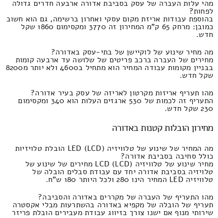
מהי עלות העברה של עסק בסביבת אדורה ארבעה חדרים גדולה
לפחות?
בהוספת עבודות אריזת מקום עסקי ואחרון ברשימה, גם הוא חשוב
כמובן: מרחק 65 ק"מ המחירון זה 3770 ומקסימום 1860 שקל
חדש.
מה מחיר שינוע של לוקיישן של בתי-עסק באדורה?
מחירים של העברה ברכב פריטים של שלושה עד ארבעה קומות
בבניין מקומות עבודה המחיר הוא מתחיל ב4600 ולא יותר מ8200
שקל חדש.
מהו תעריף אריזות מקרטון לאריזה של עסק בעיר אדורה?
התעריף זה לכמות של 530 ארגזים העלות הוא 340 ומקסימום
230 שקל חדש.
מחירון הובלות קטנות באדורה
מה המחיר של שינוע של טלוויזיה LED (LCD) הובלת טלויזיות
כולל סחיבה בסביבת אדורה?
מחיר שינוע של טלוויזיה LCD (LCD) מחירים של שינוע של
טלויזיה בסביבת אדורה יחד עם עבודת סבלים הובלה של
טלוויזיה LED המחיר הינו 280 ולכל היותר 180 ש"ח.
מהו התעריף של העברה של מקררים באדורה והסביבה?
תעריף של הובלה של מקפיא באדורה בהשתרעות מבלי אקסטרה
שירותי מנוף אם ישנו צורך בזיווג עבודת מעבירים הובלת פריזר