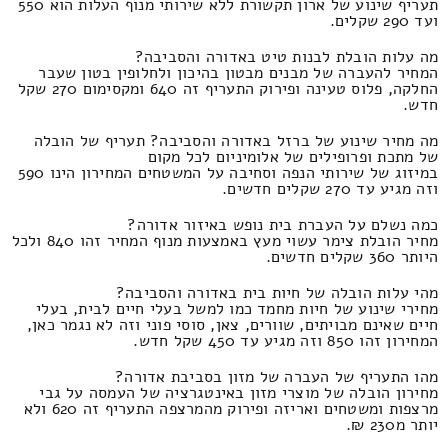
תעריף שינוע של ארון תקשורת ללא שירותי מנוף העלות הוא 550
ועד 290 שקלים.
מה עלות הובלת לבנות טיט באדורה והסביבה?
המחיר להעברה של מבנים מבטון בהיכון ולחלופין בטון שעבר
החלקה, פלוס טעינה ופירוק התעריף זה 640 ומקסימום 270 שקל
חדש.
מה מחיר שינוע של ברזל באדורה והסביבה? תעריף של הובלה
של מתכת ופרופילים של אלומיניום לכל מקום
במיזוג של שירותי הנפה וסחיבה על המשטחים המחירון הינו 590
וזה מגיע עד 270 שקלים חדשים.
כמה נשלם על העברת בית נופש באיזור אדורה?
מחיר הובלת צימר עשוי מעץ באמצעות מנוף המחיר זהו 840 ולכל
היותר 360 שקלים חדשים.
מהי עלות הובלה של חיות בית באדורה והסביבה?
מחירי שינוע של חיות מחמד כמו למשל בעלי חיים לבית, בעלי
חיים שאינם מבויתים, שוורים, צאן, סוסי פוני וזה לא נגמר כאן,
המחירון זהו 850 וזה מגיע עד 450 שקל חדש.
מהו התעריף של העברה של מזון בסביבת אדורה?
מחירון הובלה של מוצרי מזון באינטגרציה של העמסה על גבי
מרצפות ומשטחים ואריזה ופירוק מהמרצפה התעריף זה 620 ולא
יותר מ230 ₪.