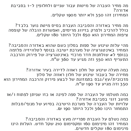
מה מחיר העברה של מיטות עבור שניים ולחלופין ל-1 בסביבת
אדורה?
המחירון זהו 350 ולא יותר מ190 שקלים.
מה מחיר באדורה והסביבה העברת בסיס מיטת נוער בלבד?
כולל להרכיב ולפרק בזיווג מרימים, ואפשרות הובלה של קופסה
ציפות המחירון הוא 650 ולכל היותר 180 שקלים.
מהי עלות שינוע של ספות בסלון כשם שהוא באדורה והסביבה?
המחיר באינטגרציה של מערכת ישיבה בנוסף לטלוויזיה פלזמה
בנוסף ל# שולחנות חדר מרכזי באינטגרציה של פירוק והרכבה
התעריף הוא 550 וזה מגיע עד 360 ש"ח.
כמה תעלה שינוע של חלון ראווה לדירה בעיר אדורה?
מחירה של בעבור שינוע של חלון ראווה של סלון
מזכוכית/עץ/גבס בתמזוגת של לבצע פירוק והרכבה המחירון הוא
350 וזה מגיע עד 190 ש"ח.
כמה תשלמו על העברה של ספה לפינה או כזו שניתן לפתוח ו/או
מושב זוגי בסביבת אדורה?
עלויות של העברה של מערכת הישיבה בסיוע של מנוף/סבלות
התמחור הינו 360 ולכל היותר 190 ₪.
כמה נשלם על העברת ספרייה מעץ באדורה והסביבה?
המחיר זהו מינימום 160 ומקסימום 210 שקל חדש. העלות הינו
מינימום 180 שקלים חדשים.