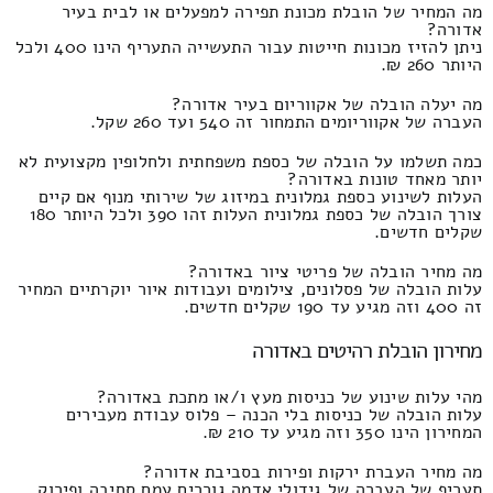
מה המחיר של הובלת מכונת תפירה למפעלים או לבית בעיר
אדורה?
ניתן להזיז מכונות חייטות עבור התעשייה התעריף הינו 400 ולכל
היותר 260 ₪.
מה יעלה הובלה של אקווריום בעיר אדורה?
העברה של אקווריומים התמחור זה 540 ועד 260 שקל.
כמה תשלמו על הובלה של כספת משפחתית ולחלופין מקצועית לא
יותר מאחד טונות באדורה?
העלות לשינוע כספת גמלונית במיזוג של שירותי מנוף אם קיים
צורך הובלה של כספת גמלונית העלות זהו 390 ולכל היותר 180
שקלים חדשים.
מה מחיר הובלה של פריטי ציור באדורה?
עלות הובלה של פסלונים, צילומים ועבודות איור יוקרתיים המחיר
זה 400 וזה מגיע עד 190 שקלים חדשים.
מחירון הובלת רהיטים באדורה
מהי עלות שינוע של כניסות מעץ ו/או מתכת באדורה?
עלות הובלה של כניסות בלי הכנה – פלוס עבודת מעבירים
המחירון הינו 350 וזה מגיע עד 210 ₪.
מה מחיר העברת ירקות ופירות בסביבת אדורה?
תעריף של העברה של גידולי אדמה גוררים עמם סחיבה ופירוק