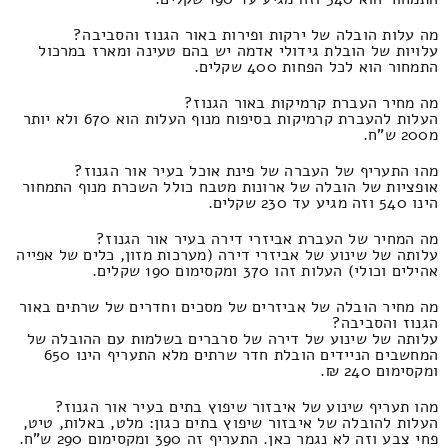
מה עלות הובלה של ירקות ופירות באור הגנוז והסביבה?
עלויות של הובלת גידולי אדמה יש בהם טעינה ומארז במרכול
התמחור הוא לכל הפחות 400 שקלים.
מה מחיר העברת קרמיקות באור הגנוז?
העלות להעברת קרמיקות בסיפוח מנוף העלות הוא 670 ולא יותר
מ200 ש"ח.
מהו התעריף של העברה של פינת אוכל בעיר אור הגנוז?
אופציות של הובלה של ארונות מטבח כולל השכרת מנוף התמחור
הינו 540 וזה מגיע עד 230 שקלים.
מה המחיר של העברת אביזרי דירה בעיר אור הגנוז?
עלותה של שינוע של אביזרי דירה (מערכות מזון, כלים של אפייה
אהילים וכולי) העלות זהו 370 ומקסימום 190 שקלים.
מה מחיר הובלה של אביזרים של מסכים וחדרים של שרתים באור
הגנוז והסביבה?
עלותה של שינוע של דירה של סרברים בשלמות עם ההובלה של
המחשבים הניידים הובלת חדר שרתים מלא התעריף הינו 650
ומקסימום 240 ₪.
מהו תעריף שינוע של איבזור שיפוץ בתים בעיר אור הגנוז?
העלות להובלה של איבזור שיפוץ בתים כגון: מלט, באלות, טיט,
פחי צבע וזה לא נגמר כאן. התעריף זה 390 ומקסימום 290 ש"ח.