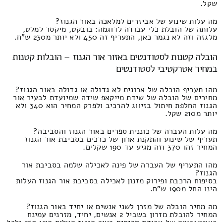
שקל.
מה עלות שינוע של אביזרים למלאכה באור הגנוז?
עלותה של הובלת כלי עבודה לדוגמה: בובקט, מיקסר למלט,
מלגזה וזה לא נגמר כאן, התעריף זה 450 ולא יותר מ230 ש"ח.
הובלה קטנות לסטודנטים באזור אור הגנוז – הובלות קטנות
במחיר אטרקטיבי לסטודנטים
מהו תעריף הובלה של ארונית לא גדולה או גדולה באור הגנוז?
מחירים של הובלה של שידת מייקאפ שידה שמיועדת לבעיר אור
הגנוז החלפת חיתול בזיווג להרכיב ולפרק המחיר הוא 340 ולא
יותר מ210 שקל.
מה עלות העברה של כוננית ספרים באור הגנוז והסביבה?
תעריף של שינוע והתקנת ארון של כרכים בסביבת אור הגנוז
המחיר זהו 370 וזה מגיע עד 190 שקלים.
מהו התעריף של העברה של פינה לאכילה שלמה בסביבת אור
הגנוז?
בסיפוח הרכבת ופירוק מזנון לאכילה בסביבת אור הגנוז העלות
הינו החל מ190 ש"ח.
מה מחיר הובלה של מזרן לשני אנשים או יחיד באור הגנוז?
המחיר להובלת מזרון בשביל 2 אנשים, יחיד, מזרנים עמינח