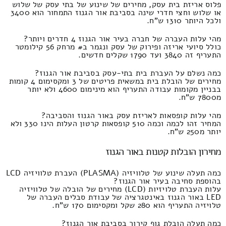
פלוס אריזת בית עסק, מחירים של שינוע של בתי עסק של שלוש
או שלוש וחצי חדרי שינה בסביבת אור הגנוז התמחור הוא 3400
ולכל היותר 1310 ש"ח.
מהי עלות העברה של חברה בעיר אור הגנוז 4 חדרים ויותר?
כולל סיועי אריזה ופירוק של עסק ונגמר ב# מרחק 56 קילומטר
התעריף זה 3840 ועד 1790 שקלים חדשים.
כמה נשלם על העברת בית בתי-עסק בסביבת אור הגנוז?
מחירים של הובלת בית במשאית פריטים של 3 ומקסימום 4 קומות
בבניין מקומות עבודה התעריף הוא מינימום 4600 ולא יותר
מ7800 ש"ח.
מהי עלות קופסאות לאריזת עסק באור הגנוז והסביבה?
המחיר זהו לכמה וכמה 510 קופסאות קרטון העלות הינו 330 ולא
יותר מ250 ש"ח.
מחירון הובלות קטנות באור הגנוז
כמה תעלה שינוע של טלוויזיה (PLASMA) העברת טלוויזיה LCD
בהוספת סחיבה בעיר אור הגנוז?
עלות העברת טלויזיות (LCD) מחירים של הובלה של טלוויזיה
LED באור הגנוז באינטגרציה של עבודת סבלים העברה של
טלויזיה התעריף הוא 280 שקל ומקסימום 170 ש"ח.
כמה תעלה הובלת גוף קירור בסביבת אור הגנוז?