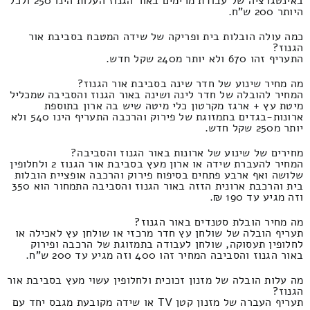
באינטגרציה של עבודת מרימים באור הגנוז העלות הינו 250 ולכל
היותר 200 ש"ח.
כמה עולה הובלות בית ופריקה של שידה המטבח בסביבת אור
הגנוז?
התעריף זהו 670 ולא יותר מ240 שקל חדש.
מה מחיר שינוע של חדר שינה בסביבת אור הגנוז?
המחיר להובלה של חדר לינה ושינה באור הגנוז והסביבה שמכליל
מיטת עץ + ארגז מקרטון כלי מיטה שיש בה ארון בתוספת
ארונות-בגדים בתמזוגת של פירוק והרכבה התעריף הינו 540 ולא
יותר מ250 שקל חדש.
מחירים של שינוע של ארונות באור הגנוז והסביבה?
המחיר להעברת שידה או ארון מעץ בסביבת אור הגנוז 2 ולחלופין
שלושה ואף ארבע פתחים בסיפוח פירוק והרכבה אופציית הובלות
בית והרכבת ארונית הזזה באור הגנוז והסביבה התמחור הוא 350
וזה מגיע עד 190 ₪.
מה מחיר הובלת סטנדים באור הגנוז?
תעריף הובלה של שולחן עץ חדר מרכזי או שולחן עץ לאכילה או
לחלופין תעסוקה, שולחן לעבודה בתמזוגת של הרכבה ופירוק
באור הגנוז והסביבה המחיר זהו 400 וזה מגיע עד 200 ש"ח.
מה עלות הובלה של מזנון זכוכית ולחלופין עשוי מעץ בסביבת אור
הגנוז?
תעריף העברה של מזנון קטן TV או שידה מקובעת מגבס יחד עם