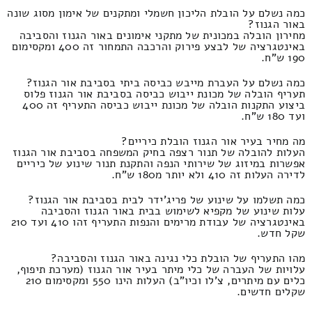
כמה נשלם על הובלת הליכון חשמלי ומתקנים של אימון מסוג שונה
באור הגנוז?
מחירון הובלה במכונית של מתקני אימונים באור הגנוז והסביבה
באינטגרציה של לבצע פירוק והרכבה התמחור זה 400 ומקסימום
190 ש"ח.
כמה נשלם על העברת מייבש כביסה ביתי בסביבת אור הגנוז?
תעריף הובלה של מכונת ייבוש כביסה בסביבת אור הגנוז פלוס
ביצוע התקנות הובלה של מכונת ייבוש כביסה התעריף זה 400
ועד 180 ש"ח.
מה מחיר בעיר אור הגנוז הובלת כיריים?
העלות להובלה של תנור רצפה בחיק המשפחה בסביבת אור הגנוז
אפשרות במיזוג של שירותי הנפה והתקנת תנור שינוע של כיריים
לדירה העלות זה 410 ולא יותר מ180 ש"ח.
כמה תשלמו על שינוע של פריג'ידר לבית בסביבת אור הגנוז?
עלות שינוע של מקפיא לשימוש בבית באור הגנוז והסביבה
באינטגרציה של עבודת מרימים והנפות התעריף זהו 410 ועד 210
שקל חדש.
מהו התעריף של הובלת כלי נגינה באור הגנוז והסביבה?
עלויות של העברה של כלי מיתר בעיר אור הגנוז (מערכת תיפוף,
כלים עם מיתרים, צ'לו וכיו"ב) העלות הינו 550 ומקסימום 210
שקלים חדשים.