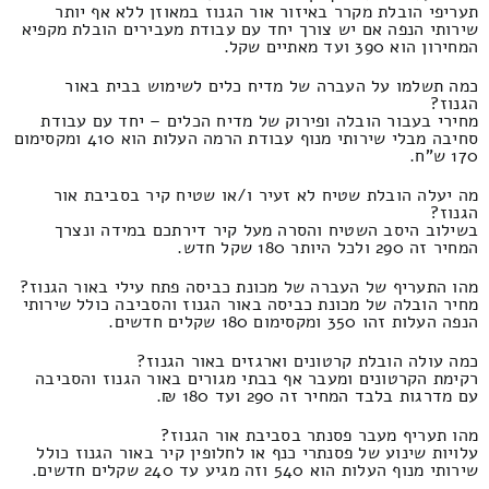
תעריפי הובלת מקרר באיזור אור הגנוז במאוזן ללא אף יותר
שירותי הנפה אם יש צורך יחד עם עבודת מעבירים הובלת מקפיא
המחירון הוא 390 ועד מאתיים שקל.
כמה תשלמו על העברה של מדיח כלים לשימוש בבית באור
הגנוז?
מחירי בעבור הובלה ופירוק של מדיח הכלים – יחד עם עבודת
סחיבה מבלי שירותי מנוף עבודת הרמה העלות הוא 410 ומקסימום
170 ש"ח.
מה יעלה הובלת שטיח לא זעיר ו/או שטיח קיר בסביבת אור
הגנוז?
בשילוב היסב השטיח והסרה מעל קיר דירתכם במידה ונצרך
המחיר זה 290 ולכל היותר 180 שקל חדש.
מהו התעריף של העברה של מכונת כביסה פתח עילי באור הגנוז?
מחיר הובלה של מכונת כביסה באור הגנוז והסביבה כולל שירותי
הנפה העלות זהו 350 ומקסימום 180 שקלים חדשים.
כמה עולה הובלת קרטונים וארגזים באור הגנוז?
רקימת הקרטונים ומעבר אף בבתי מגורים באור הגנוז והסביבה
עם מדרגות בלבד המחיר זה 290 ועד 180 ₪.
מהו תעריף מעבר פסנתר בסביבת אור הגנוז?
עלויות שינוע של פסנתרי כנף או לחלופין קיר באור הגנוז כולל
שירותי מנוף העלות הוא 540 וזה מגיע עד 240 שקלים חדשים.