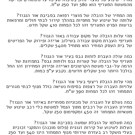
מהמשטח התעריף הוא 580 ועד 250 ש"ח.
מה המחיר של הובלה של מוצרי רפואה בסביבת אור הגנוז?
עלותה של שינוע של מחפיות במהלך קירור לבתי חולים ומרפאות
ברשות הפרט התעריף זהו לכל הפחות 410 שקל חדש.
מהי עלות הובלה של מקום עבודה באור הגנוז?
תעריפי העברת מקום עבודה בשילוב אריזה ופירוק של הפריטים
של בית העסק המחיר הוא מתחיל מ540 שקלים.
כמה עולה העברת לוחות גבס בעיר אור הגנוז?
תעריף של הובלה של קערות גבס ולוחות גבס? בתמזוגת של
הרמה על-גבי משטח הקרטונים ואריזה ופירוק המחירון זהו החל
בולכל היותר 310 שקלים חדשים. נקבע ע"פ כמות.
מהי עלות הובלת ריצוף בעיר אור הגנוז?
עלויות העברה של רצפות בסיפוח נשיאה כולל מנוף לבתי מגורים
התמחור זהו לכל הפחות 390 ש"ח.
כמה נשלם על העברה של מכוניות מסחריות באיזור אור הגנוז?
מחירון העברה של רכבים מתוך הנמל למשטח כלי רכב שינוע של
משאיות התמחור זה 450 ומקסימום 230 שקל.
כמה תשלמו על הובלת שמשה בסביבת אור הגנוז?
העלות לשינוע של קירות זגוגית (פלוס מוכנה) והתקני זכוכית
בעלי משקל רב בעזרת שירותי מנוף התמחור הינו 540 ועד 230