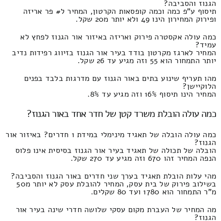
הגנוז והסביבה?
תיסוף ע"פ כמה וכמה קופסאות הקרטון, המחיר ל# פר אריזה
ופירוק המחירון הינו 49 ולא יותר מ20 שקל.
כמה עולה אקסטרה פירוק ואריזה באיזור אור הגנוז לפחץ לא
עמיד?
המחיר לארגז מקרטון בודד בעיר אור הגנוז בזיווג רפידות נדיב
יותר התמחור הוא 55 וזה מגיע עד 26 שקל.
מהו תעריף שינוע בתים באור הגנוז עם מדרגות בלבד בפנים
הלוקיישן?
המחיר הינו תיסוף 16% וזה מגיע עד 8%.
כמה עולה הובלת משרד קטן של חדר אחד באור הגנוז?
כמה עולה הובלה של תאגיד מינימלי במידת 1 חדרים? באיזור אור
הגנוז?
הובלה של תכולה של תאגיד בעיר אור הגנוז בסיסית אינו פלוס
הנפה המחיר זהו 670 וזה מגיע עד 270 שקל.
מהי עלות הובלת תאגיד בערך שני חדרים באור הגנוז והסביבה?
בשילוב פירוק של בית עסק, המחיר להובלת עסק לא יותר מ50
מ"ר התמחור הוא 1780 ועד 80 שקלים.
מה המחיר של העברת מקום עסקי שלושה חדרי שינה בעיר אור
הגנוז?