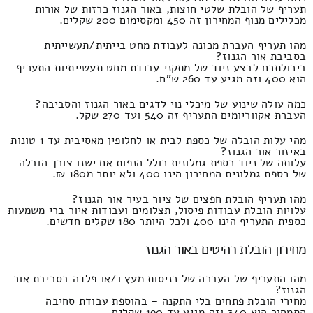
תעריף של הובלת שלטי חוצות, באור הגנוז כרזות של אורות
מכלילים מנוף המחירון זה 450 ומקסימום 200 שקלים.
מהו תעריף העברת מכונה לעבודת מחט בייתית/תעשייתית
בסביבת אור הגנוז?
ביכולתכם לבצע ניוד של מתקני עבודת מחט תעשייתיות התעריף
הוא 400 וזה מגיע עד 260 ש"ח.
כמה עולה שינוע של מיכלי נוי לדגים באור הגנוז והסביבה?
העברת אקווריומים התעריף זה 540 ועד 270 שקל.
מהי עלות הובלה של כספת לבית או לחלופין מאסיבית עד 1 טונות
באיזור אור הגנוז?
עלותה של ניוד כספת גמלונית כולל הנפות אם ישנו צורך הובלה
של כספת גמלונית המחירון הינו 400 ולא יותר מ180 ₪.
מהו תעריף הובלת חפצים של ציור בעיר אור הגנוז?
עלויות הובלת עבודות פיסול, תצלומים ועבודות איור ברי משמעות
כספית התעריף הינו 400 ולכל היותר 180 שקלים חדשים.
מחירון הובלת רהיטים באור הגנוז
מהו התעריף של העברה של כניסות מעץ ו/או פלדה בסביבת אור
הגנוז?
מחירי הובלת פתחים בלי התקנה – בהוספת עבודת סחיבה
התמחור הוא 340 וזה מגיע עד 190 שקלים.