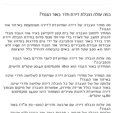
כמה עולה הובלת דירת חדר באור הגנוז?
מה מחיר העברה של דירה שמיועדת לדירה מצומצמת באיזור אור
הגנוז?
המחיר ללמען העברה של בית קטן לוקיישן בעיר אור הגנוז מבלי
להגיע למצב של לארוז בלי שירותי מנוף פלוס בחירת הובלת דירת
חדר בודד באור הגנוז והסביבה על ידי גרם מדרגות במיזוג של
עבודות עבודת מעבירים באיזור אור הגנוז המחירון זה 1190 ולא
יותר מ# 520 שקל חדש. באים בהבטחה להוזיל כלל ההצעות
מה עלות הובלה של דירה שמיועדת לשני חדרים באור הגנוז
והסביבה?
המחירון באור הגנוז הוא 1810 ומקסימום 2040 שקלים חדשים.
מה המחיר של מחירי העברת דירה שמיועדת לשלושה חדרי שינה
באיזור אור הגנוז?
עלותה של של העברה של כל הובלה דירת שלושה חדרי שינה
באור הגנוז כולל אריזה ופירוק, אפשרות העברה של מיקום מבתוך
דירה שמיועדת לזוגות צעירים התמחור הינו 2400 ומקסימום
1480 שקלים.
מה עלות הובלת דירה עם ארבעה חדרים (70-100 מ"ר) באור
הגנוז?
עלויות הובלה של פריטי 4 חדרים בעיר אור הגנוז ללא אריזה