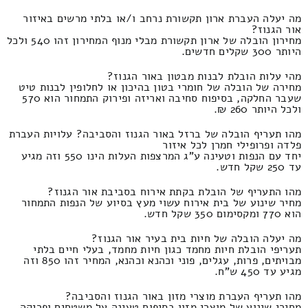
מה יעלה העברת ארון תקשורת נרחב ו/או בלתי מרשים באיזור
אור הגנוז?
מחירון הובלה של ארון תקשורת מבלי מנוף המחירון זהו 540 ולכל
היותר 300 שקלים חדשים.
מהי עלות הובלת לבנות מבטון באור הגנוז?
מחירה של הובלה של חומרי בטון בהיכון או לחלופין לבנות טיט
שעבר החלקה, בסיפוח סחיבה ואריזה ופירוק התמחור הוא 570
ולכל היותר 260 ₪.
מהו תעריף הובלה של ברזל באור הגנוז והסביבה? עלויות העברת
פלדה ופרופילי חמרן לכל איזור
יחד עם הנפות וטעינה ע"ג המרצפות העלות הינו 550 וזה מגיע
עד 250 שקל חדש.
מהו התעריף של הובלת בקתת אירוח בסביבת אור הגנוז?
מחיר שינוע של בית אירוח עשוי מעץ בסיוע של הנפות התמחור
הוא 770 ומקסימום 350 שקל חדש.
מה יעלה הובלה של חיות בית בעיר אור הגנוז?
תעריפי הובלת חיות מחמד כגון חיות מחמד, בעלי חיים בלתי
מבויתים, פרות, עגלים, פוני וכהנא וכהנא, המחיר זהו 850 וזה
מגיע עד 450 ש"ח.
מהו תעריף העברת מוצרי מזון באור הגנוז והסביבה?
מחירי שינוע של מוצרי מזון בסיפוח טעינה על משטחים ופריקה