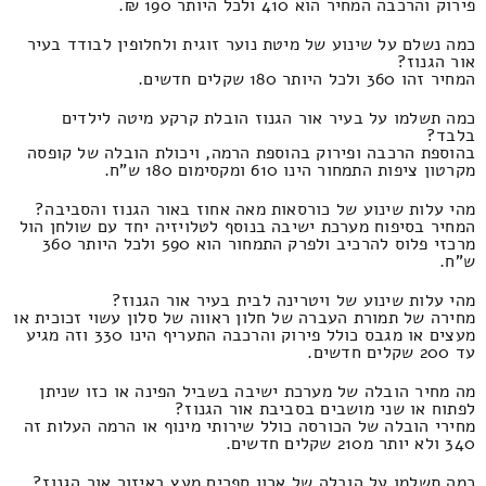
פירוק והרכבה המחיר הוא 410 ולכל היותר 190 ₪.
כמה נשלם על שינוע של מיטת נוער זוגית ולחלופין לבודד בעיר
אור הגנוז?
המחיר זהו 360 ולכל היותר 180 שקלים חדשים.
כמה תשלמו על בעיר אור הגנוז הובלת קרקע מיטה לילדים
בלבד?
בהוספת הרכבה ופירוק בהוספת הרמה, ויכולת הובלה של קופסה
מקרטון ציפות התמחור הינו 610 ומקסימום 180 ש"ח.
מהי עלות שינוע של כורסאות מאה אחוז באור הגנוז והסביבה?
המחיר בסיפוח מערכת ישיבה בנוסף לטלויזיה יחד עם שולחן הול
מרכזי פלוס להרכיב ולפרק התמחור הוא 590 ולכל היותר 360
ש"ח.
מהי עלות שינוע של ויטרינה לבית בעיר אור הגנוז?
מחירה של תמורת העברה של חלון ראווה של סלון עשוי זכוכית או
מעצים או מגבס כולל פירוק והרכבה התעריף הינו 330 וזה מגיע
עד 200 שקלים חדשים.
מה מחיר הובלה של מערכת ישיבה בשביל הפינה או כזו שניתן
לפתוח או שני מושבים בסביבת אור הגנוז?
מחירי הובלה של הכורסה כולל שירותי מינוף או הרמה העלות זה
340 ולא יותר מ210 שקלים חדשים.
כמה תשלמו על הובלה של ארון ספרים מעץ באיזור אור הגנוז?