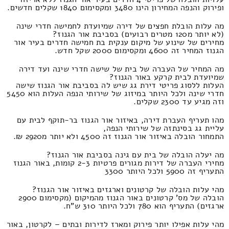
ופירוק והנפה המחירון הינו 3480 ומקסימום 1840 שקלים חדשים.
מה עלות הובלת חפצים של דירה שמיועדת לחמישה חדרי שינה
(לא יותר מ120 מטרים רבועים) בסביבת אור הגנוז?
מחירים של שינוע של מיקום ענקית בת חמישה חדרים בעיר אור
הגנוז המחיר זה 4600 ומקסימום 2000 שקל חדש.
מה המחיר של העברה של בית של שישה חדרי שינה ועד דירה
שמיועדת לבית קרקע באור הגנוז?
העלות ללסוג פריטי דירת גג שיש לה בסביבת אור הגנוז שישה
חדרי שינה ולכל היותר במיזוג של שירותי הנפה העלות הוא 5450
וזה מגיע עד 2300 שקלים.
מהו תעריף העברת דירה, באיזור אור הגנוז בר-תוקף לבית עם
עליית גג בסינתזה של שירותי הנפה,
התמחור הובלה באיזור אור הגנוז זה 4500 ולא יותר מ2920 ₪.
מה יעלה הובלה של בית עם גינה בסביבת אור הגנוז?
מחירי העברה של דירות מגורים פרטיות 2-3 קומות, באור הגנוז
התעריף זה 5900 ולכל היותר 3300
מהי עלות הובלה של קרטונים וארגזים באיזור אור הגנוז?
הובלה של מס' קרטונים באור הגנוז מהמיקום (מקסימום 2900
ארגזים) התעריף הוא 780 ולכל היותר 310 ש"ח.
מהי עלות אפילו יותר פירוק ומארז לדירות ובתים – לקרטון, באור