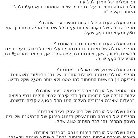
ופרופילים של חמרן לכל עיר
פלוס הנפה וסחיבה על-גבי המרצפות התמחור הוא 640 ולכל
היותר 240 ש"ח.
כמה תעלה העברה של בקתת נופש בעיר אחוזם?
מחיר הובלה של בקתת אירוח עץ כולל שירותי הנפה המחירון הוא
780 ומקסימום 340 שקל.
כמה תעלה העברת חיות בסביבת אחוזם?
מחירי הובלה של חיות בית בדומה לבעלי חיים לדירה, בעלי חיים
פראיים, פרות, צאן, אתונות וזה לא נגמר כאן, המחיר זהו 850 וזה
מגיע עד 440 ש"ח.
כמה תעלה שינוע של מאכלים באחוזם?
מחירי הובלת מזונות בשילוב סחיבה על גבי מרצפות ומשטחים
ופריקה מן המשטח התמחור זהו 600 ולא יותר מ230 שקל חדש.
מה המחיר של הובלת אביזרי רפואה בעיר אחוזם?
עלות הובלה של תרופות תוך כדי קירור לבתי חולים ובתי רפואה
בבעלות שאינה ציבורית העלות הינו החל ב410 שקלים חדשים.
כמה נשלם על הובלה של בית עסק בעיר אחוזם?
מחירים של העברת חנות/עסק בזיווג פירוק של הרהיטים של בית
העסק המחיר זהו לכל הפחות 480 שקל.
כמה נשלם על הובלת קירות מגבס בסביבת אחוזם?
תעריף העברת צלחות גבס ולוחות גבס? בשילוב טעינה על-גבי