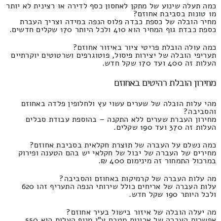
כמה תעלה שינוע של מתקן לאחסון כסף לדירה או רצינית לא יותר
מ1 טונות בסביבת אחוזם?
מחיר הובלה של כספת כבדה פלוס הנפה במידה וצריך העברת
כספת כבדת גוף המחיר הוא 410 ולכל היותר 170 שקלים חדשים.
כמה עולה הובלת פריטי ציור באיזור אחוזם?
תעריפי הובלה של יצירות פיסול, פוטוגרפים ושרטוטים יוקרתיים
העלות זה 400 ועד 170 שקל חדש.
מחירון הובלת רהיטים באחוזם
מהי עלות הובלה של שערים עשוי עץ ולחלופין פלדה באחוזם
והסביבה?
מחירון העברת שערים ללא התקנה – בהוספת עבודת סבלים
העלות זה 370 ועד 190 שקלים.
כמה נשלם על העברה של תוצרת חקלאית בסביבת אחוזם?
מחירים של העברה של יבול של חקלאי יש בהם הטענה ופירוק
במרכול התמחור זה מינימום 400 ₪.
מה עלות העברה של קרמיקות באחוזם והסביבה?
עלות העברה של אריחים כולל שירותי הנפה התעריף זהו 620
ולכל היותר 190 שקל חדש.
מה יעלה הובלה של איזור בישול בעיר אחוזם?
אפשרות העברה של ארונות מטבח ע"י מנוף העלות הוא 550