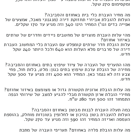
ומקסימום 270 שקל.
מה מחיר העברת כלי בית באחוזם והסביבה?
העלות להובלת אביזרי תחזוקת דירה (מנגנוני מאכל, אמצעים של
אפייה כדים וגו') המחיר הינו 340 וזה מגיע עד 170 שקלים.
מהי עלות העברת מוצרים של מחשבים ניידים וחדרים של שרתים
באיזור אחוזם?
עלות הובלת חדר שרתים קומפלט עם העברת כלי המחשוב העברת
דירה של סרברים מלא העלות הוא 640 ולכל היותר 240 שקל
חדש.
מהו התעריף של העברה של ציוד שיפוץ בתים באחוזם והסביבה?
מחירה של הובלת ערכת שיפוץ בתים כגון: מלט, בלות חול, פחי
צבע וזה לא נגמר כאן. המחיר הוא 400 וזה מגיע עד 300 שקל
חדש.
מה עלות הובלת ארונית תקשורת גדול או מצומצם באיזור אחוזם?
מחירי הובלת ארון תקשורת מבלי להגיע למצב של שירותי הנפה
התמחור זהו 500 ועד 280 ש"ח.
כמה תעלה העברת לבנות מבטון באחוזם והסביבה?
העלות להעברת בטון בהיכון או לחלופין בטונדות מוחלק, בהוספת
העמסה ואריזה המחיר זהו 590 וזה מגיע עד 270 שקל.
מה עלות הובלת פלדה באחוזם? תעריפי העברה של מתכת