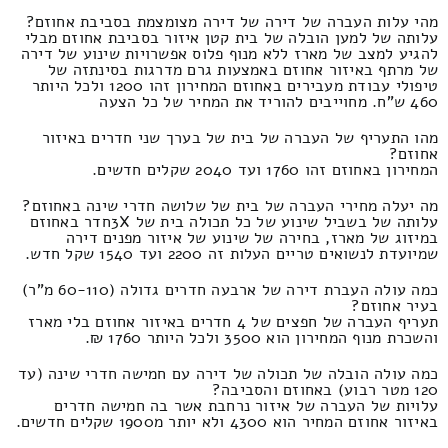
מהי עלות העברה של דירה של דירה מצומצמת בסביבת אחוזם?
עלותה של למען הובלה של בית קטן איזור בסביבת אחוזם מבלי
להגיע למצב של מארז ללא מנוף פלוס אפשרויות שינוע של דירה
של מרתף באיזור אחוזם באמצעות גרם מדרגות בסינתזה של
טיפולי עבודת מעבירים באחוזם המחירון זהו 1200 ולכל היותר
460 ש"ח. מחוייבים להוריד את המחיר של כל הצעה
מהו התעריף של העברה של בית של בערך שני חדרים באיזור
אחוזם?
המחירון באחוזם זהו 1760 ועד 2040 שקלים חדשים.
מה יעלה מחירי העברה של בית של שלושה חדרי שינה באחוזם?
עלותה של בשביל שינוע של כל תכולה בית של 3Xחדר באחוזם
במיזוג של מארז, בחירה של שינוע של איזור מפנים דירה
שמיועדת לנשואים טריים העלות זה 2200 ועד 1540 שקל חדש.
כמה עולה העברת דירה של ארבעה חדרים גדולה (60-110 מ"ר)
בעיר אחוזם?
תעריף העברה של חפצים של 4 חדרים באיזור אחוזם בלי מארז
והשכרת מנוף המחירון הוא 3500 ולכל היותר 1760 ₪.
כמה עולה הובלה של תכולה של דירה עם חמישה חדרי שינה (עד
120 מטר רבוע) באחוזם והסביבה?
עלויות של העברה של איזור נרחבת אשר בה חמישה חדרים
באיזור אחוזם המחיר הוא 4300 ולא יותר מ1900 שקלים חדשים.