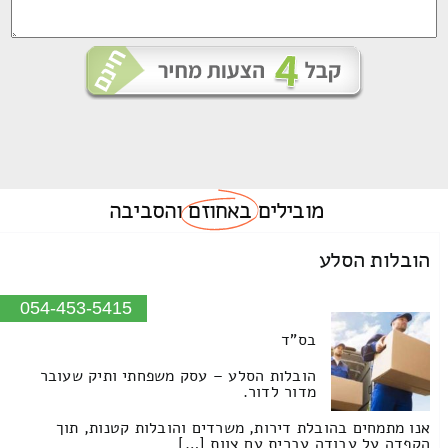
מובילים
באחוזם
והסביבה
הובלות הסלע
054-453-5415
בס"ד
הובלות הסלע – עסק משפחתי ותיק שעובר
מדור לדור.
אנו מתמחים בהובלת דירות, משרדים והובלות קטנות, תוך
הקפדה על עבודה עברית עם צוות […]