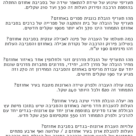
תעריפי שינוע של שידת להתאפר שידה של בסביבת אחוזם החתלה
בהוספת הרכבה ופירוק העלות זה 330 ועד 210 שקלים.
מהו תעריף הובלת כוננית ספרים באחוזם?
תעריף של הובלה של בית והתקנה של ספרייה של כרכים בסביבת
אחוזם התמחור הינו 370 ולא יותר מ190 שקלים חדשים.
כמה תשלמו על העברה של פינה לאכילה ענקית בסביבת אחוזם?
בשילוב פירוק והרכבה של נקודת אכילה באחוזם והסביבה העלות
זהו מינימום 190 ש"ח.
מהו התעריף של הובלת מזרנים זוגי ולחלופין אחד באיזור אחוזם?
מחיר הובלה של מזרן לזוג, יחידי, מזרונים מחברות מזרנים שונות
יחד עם עבודת מרימים באחוזם והסביבה המחירון זה 270 וזה
מגיע עד 190 שקלים חדשים.
כמה עולה העברה ולפרק שידה הארונות מטבח בעיר אחוזם?
התמחור זה 620 ולכל היותר 240 שקל.
מה יעלה הובלת חדרי שינה בעיר אחוזם?
העלות להעברת חדר מיטה באחוזם והסביבה שיש בתוכו מיטת עץ
הכוללת ארגז סדינים בתוספת ארון יחד עם ארונות-בגדים יחד עם
להרכיב ולפרק התמחור זהו 550 ומקסימום 230 שקל חדש.
עלויות העברת ארונות-בגדים בסביבת אחוזם?
העלות להובלת ארון בעיר אחוזם 2 / שלושה ואף ארבע פתחים
בתמזוגת של לבצע פירוק והרכבה בחירה של הובלת בית והרכבת