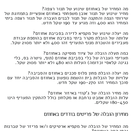
מה המחיר של באחוזם שינוע של תנור רצפה?
מחיר שינוע של תנור אובן משפחתי באחוזם אופציית בתמזוגת של
שירותי הנפה והתקנה של תנור לבנים העברה של תנור רצפה ביתי
המחיר הוא 400 וזה מגיע עד 190 שקל חדש.
מה יעלה שינוע של מקפיא לדירה בסביבת אחוזם?
עלותה של הובלת מקרר ביתי בסביבת אחוזם בהוספת עבודת
מעבירים והשכרת מנוף התעריף זהו 400 ולא יותר מ210 שקל.
כמה תעלה הובלה של ציוד מוסיקה באחוזם?
תעריפי העברה של כלי בסביבת אחוזם (תוף, גיטרה בס, כלי
נגינה קלאסי וכדומה) העלות הוא 480 ולא יותר מ210 שקל.
מה יעלה הובלת פחון פלוס סככים באחוזם והסביבה?
עלויות של הובלות בית והשמת נופשון באחוזם והסביבה יחד עם
סוכך המחיר זהו 190-270 שקל חדש.
מה מחיר הובלה של ג'קוזי באיזור אחוזם?
עלות הובלת אמבט נרחבת או מקלחון כולל להתקין התעריף הינו
180-450 שקלים.
מחירון הובלה של פריטים בודדים באחוזם
מה המחיר של הובלה של מקפיא ארטיקים ו/או פריזר של טברנות
ובתי קפה באחוזם?