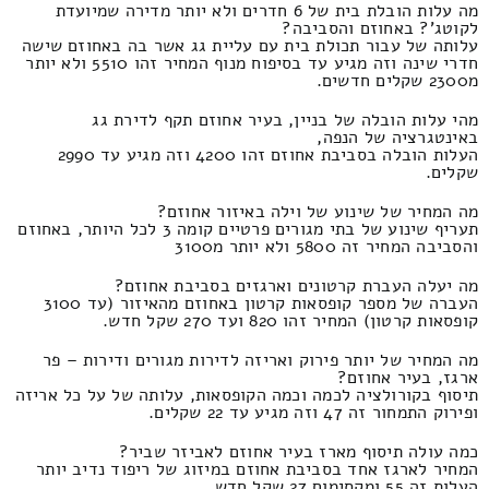
מה עלות הובלת בית של 6 חדרים ולא יותר מדירה שמיועדת
לקוטג'? באחוזם והסביבה?
עלותה של עבור תכולת בית עם עליית גג אשר בה באחוזם שישה
חדרי שינה וזה מגיע עד בסיפוח מנוף המחיר זהו 5510 ולא יותר
מ2300 שקלים חדשים.
מהי עלות הובלה של בניין, בעיר אחוזם תקף לדירת גג
באינטגרציה של הנפה,
העלות הובלה בסביבת אחוזם זהו 4200 וזה מגיע עד 2990
שקלים.
מה המחיר של שינוע של וילה באיזור אחוזם?
תעריף שינוע של בתי מגורים פרטיים קומה 3 לכל היותר, באחוזם
והסביבה המחיר זה 5800 ולא יותר מ3100
מה יעלה העברת קרטונים וארגזים בסביבת אחוזם?
העברה של מספר קופסאות קרטון באחוזם מהאיזור (עד 3100
קופסאות קרטון) המחיר זהו 820 ועד 270 שקל חדש.
מה המחיר של יותר פירוק ואריזה לדירות מגורים ודירות – פר
ארגז, בעיר אחוזם?
תיסוף בקורולציה לכמה וכמה הקופסאות, עלותה של על כל אריזה
ופירוק התמחור זה 47 וזה מגיע עד 22 שקלים.
כמה עולה תיסוף מארז בעיר אחוזם לאביזר שביר?
המחיר לארגז אחד בסביבת אחוזם במיזוג של ריפוד נדיב יותר
העלות זה 55 ומקסימום 27 שקל חדש.