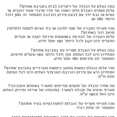
כמה נשלם על הובלה של ויטרינה לבית בסביבת אחוזם?
עלות תמורת העברת חלון ראווה של חדר מרכזי עשוי זכוכית או
עצים או גבס יחד עם לבצע פירוק והרכבה התמחור זה 360 ולכל
היותר 180 ₪.
מהו תעריף העברה של ספה לפינה או כזו שניתן לפתוח ולחלופין
מושב זוגי באחוזם?
עלות העברה של הכורסה באמצעות שירותי הנפה או סבלים
התעריף הינו 340 ולכל היותר 190 שקל חדש.
כמה נשלם על העברת ספריה עץ בסביבת אחוזם?
המחירון הינו לכל הפחות 130 ולכל היותר 190 שקלים חדשים.
התמחור זהו מינימום 180 שקל חדש.
מהי עלות הובלת כסאות מחשב כיסאות משרדיים בסביבת אחוזם?
המחירון היא עם פירוק והרכבת השרפרף העלות הינו לכל הפחות
200 ש"ח.
מה מחיר הובלה של חפצים ופריטים למשרד באחוזם והסביבה?
תעריף שינוע של תכולה למשרד בסינתזה של אריזה ופירוק העלות
הינו החל מ190 ש"ח.
מהו תעריף תעריף של הובלות לסטודנטיות בעיר אחוזם?
התמחור זה עלות רגיל.
מהו התעריף של שינוע של דירה שמיועדת לסטודנטיות קטנה