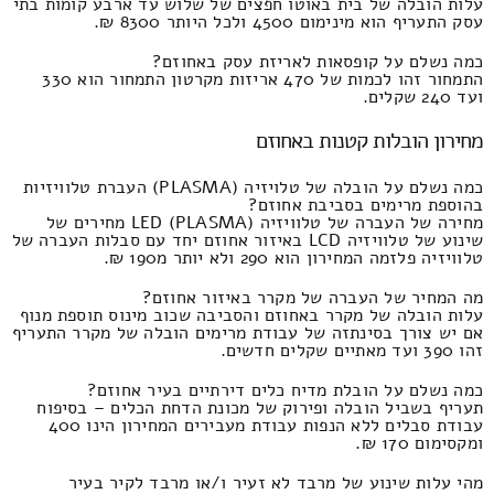
עלות הובלה של בית באוטו חפצים של שלוש עד ארבע קומות בתי
עסק התעריף הוא מינימום 4500 ולכל היותר 8300 ₪.
כמה נשלם על קופסאות לאריזת עסק באחוזם?
התמחור זהו לכמות של 470 אריזות מקרטון התמחור הוא 330
ועד 240 שקלים.
מחירון הובלות קטנות באחוזם
כמה נשלם על הובלה של טלויזיה (PLASMA) העברת טלוויזיות
בהוספת מרימים בסביבת אחוזם?
מחירה של העברה של טלוויזיה LED (PLASMA) מחירים של
שינוע של טלוויזיה LCD באיזור אחוזם יחד עם סבלות העברה של
טלוויזיה פלזמה המחירון הוא 290 ולא יותר מ190 ₪.
מה המחיר של העברה של מקרר באיזור אחוזם?
עלות הובלה של מקרר באחוזם והסביבה שכוב מינוס תוספת מנוף
אם יש צורך בסינתזה של עבודת מרימים הובלה של מקרר התעריף
זהו 390 ועד מאתיים שקלים חדשים.
כמה נשלם על הובלת מדיח כלים דירתיים בעיר אחוזם?
תעריף בשביל הובלה ופירוק של מכונת הדחת הכלים – בסיפוח
עבודת סבלים ללא הנפות עבודת מעבירים המחירון הינו 400
ומקסימום 170 ₪.
מהי עלות שינוע של מרבד לא זעיר ו/או מרבד לקיר בעיר