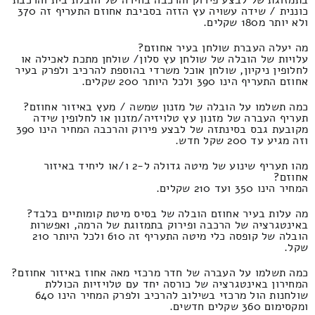
כוננית / שידה עשויה עץ הזזה בסביבת אחוזם התעריף זה 370
ולא יותר מ180 שקלים.
מה יעלה העברת שולחן בעיר אחוזם?
עלויות של הובלה של שולחן עץ סלון/ שולחן מתכת לאכילה או
לחלופין ניקיון, שולחן אוכל משרדי בהוספת להרכיב ולפרק בעיר
אחוזם התעריף הינו 390 ולכל היותר 200 שקלים.
כמה תשלמו על הובלה של מזנון שמשה / מעץ באיזור אחוזם?
תעריף העברה של מזנון עץ טלויזיה/מזנון או לחלופין שידה
מקובעת גבס בסינתזה של לבצע פירוק והרכבה המחיר הינו 390
וזה מגיע עד 200 שקל חדש.
מהו תעריף שינוע של מיטה גדולה ל-2 ו/או ליחיד באיזור
אחוזם?
המחיר הינו 350 ועד 210 שקלים.
מה עלות בעיר אחוזם הובלה של בסיס מיטת קומותיים בלבד?
באינטגרציה של הרכבה ופירוק בתמזוגת של הרמה, ואפשרות
הובלה של קופסה כלי מיטה התעריף זה 610 ולכל היותר 210
שקל.
כמה תשלמו על העברה של חדר מרכזי מאה אחוז באיזור אחוזם?
המחירון באינטגרציה של כורסה יחד עם טלויזיות הכוללת
שולחנות הול מרכזי בשילוב להרכיב ולפרק המחיר הינו 640
ומקסימום 360 שקלים חדשים.