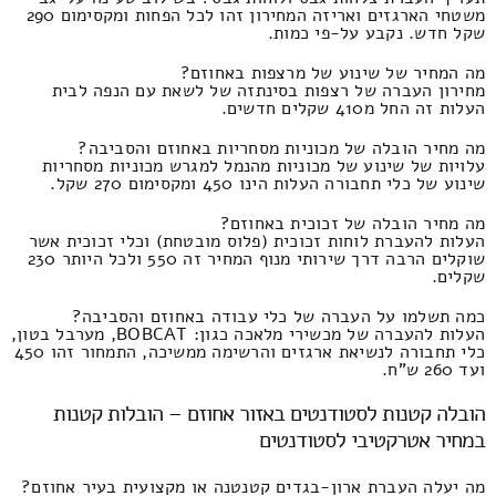
משטחי הארגזים ואריזה המחירון זהו לכל הפחות ומקסימום 290
שקל חדש. נקבע על-פי כמות.
מה המחיר של שינוע של מרצפות באחוזם?
מחירון העברה של רצפות בסינתזה של לשאת עם הנפה לבית
העלות זה החל מ410 שקלים חדשים.
מה מחיר הובלה של מכוניות מסחריות באחוזם והסביבה?
עלויות של שינוע של מכוניות מהנמל למגרש מכוניות מסחריות
שינוע של כלי תחבורה העלות הינו 450 ומקסימום 270 שקל.
מה מחיר הובלה של זכוכית באחוזם?
העלות להעברת לוחות זכוכית (פלוס מובטחת) וכלי זכוכית אשר
שוקלים הרבה דרך שירותי מנוף המחיר זה 550 ולכל היותר 230
שקלים.
כמה תשלמו על העברה של כלי עבודה באחוזם והסביבה?
העלות להעברה של מכשירי מלאכה כגון: BOBCAT, מערבל בטון,
כלי תחבורה לנשיאת ארגזים והרשימה ממשיכה, התמחור זהו 450
ועד 260 ש"ח.
הובלה קטנות לסטודנטים באזור אחוזם – הובלות קטנות
במחיר אטרקטיבי לסטודנטים
מה יעלה העברת ארון-בגדים קטנטנה או מקצועית בעיר אחוזם?