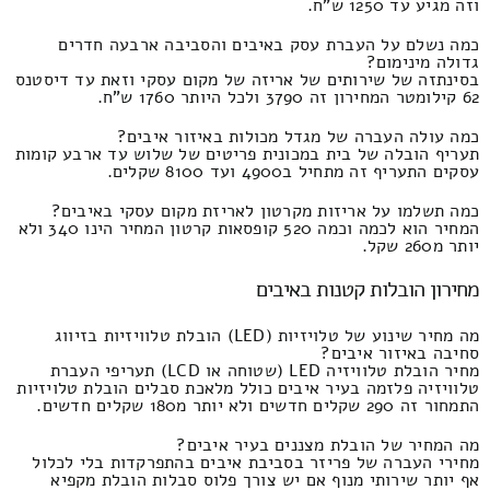
וזה מגיע עד 1250 ש"ח.
כמה נשלם על העברת עסק באיבים והסביבה ארבעה חדרים
גדולה מינימום?
בסינתזה של שירותים של אריזה של מקום עסקי וזאת עד דיסטנס
62 קילומטר המחירון זה 3790 ולכל היותר 1760 ש"ח.
כמה עולה העברה של מגדל מכולות באיזור איבים?
תעריף הובלה של בית במכונית פריטים של שלוש עד ארבע קומות
עסקים התעריף זה מתחיל ב4900 ועד 8100 שקלים.
כמה תשלמו על אריזות מקרטון לאריזת מקום עסקי באיבים?
המחיר הוא לכמה וכמה 520 קופסאות קרטון המחיר הינו 340 ולא
יותר מ260 שקל.
מחירון הובלות קטנות באיבים
מה מחיר שינוע של טלויזיות (LED) הובלת טלוויזיות בזיווג
סחיבה באיזור איבים?
מחיר הובלת טלוויזיה LED (שטוחה או LCD) תעריפי העברת
טלוויזיה פלזמה בעיר איבים כולל מלאכת סבלים הובלת טלויזיות
התמחור זה 290 שקלים חדשים ולא יותר מ180 שקלים חדשים.
מה המחיר של הובלת מצננים בעיר איבים?
מחירי העברה של פריזר בסביבת איבים בהתפרקדות בלי לכלול
אף יותר שירותי מנוף אם יש צורך פלוס סבלות הובלת מקפיא