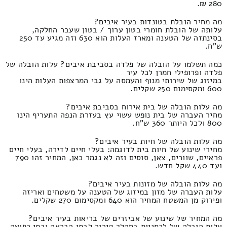
280 ₪.
מה מחיר הובלת בטונדות בעיר איבים?
עלותה של הובלת חומרי בטון ערוך / בטון שעבר החלקה,
בסינתזה של הטענה ומארז העלות הוא 630 וזה מגיע עד 250
ש"ח.
כמה תשלמו על הובלה של פלדה בסביבת איבים? עלות הובלה של
פלדה ופרופילי חמרן לכל עיר
במיזוג של שירותי מנוף והעמסה על גבי המרצפות העלות הינו
600 ומקסימום 250 שקלים.
מה עלות הובלה של בית אירוח בסביבת איבים?
מחיר העברה של בית נופש עשוי עץ בעזרת הנפה התעריף הינו
800 ולכל היותר 360 ש"ח.
מה עלות הובלה של חיות בעיר איבים?
מחירי שינוע של חיות בית לדוגמה: בעלי חיים לדירה, בעלי חיים
פראיים, שוורים, צאן, סוסים וזה לא נגמר כאן, המחיר זהו 790
ועד 440 שקל חדש.
מה עלות הובלה של מזונות בעיר איבים?
עלות העברה של מזון במיזוג של הטענה על משטחים ואריזה
ופירוק מן המשטח המחיר הוא 640 ומקסימום 270 שקלים.
מה המחיר של שינוע של אביזרים של בריאות בעיר איבים?
עלות הובלה של לכסניות במהלך קירור לבתי הבראה ובתי רפואה