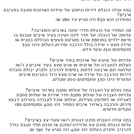
כמה עולה הובלת דירות וניתוק של שידות הארונות מטבח בסביבת
איבים?
המחירון הוא 630 וזה מגיע עד 260 ₪.
מה המחיר של הובלת חדרי שינה באיבים והסביבה?
עלותה של הובלה של חדר לינה ושינה בעיר איבים שנכנס בו
מיטת ילדים בתוספת ארגז מקרטון מצעים הכוללת כוננית או
שידה מעץ + שידה כולל הרכבה ופירוק העלות הינו 550
ומקסימום 230 שקל חדש.
עלויות של שינוע של ארונית בעיר איבים?
העלות להעברה של ארונית או ארון מעץ בעיר איבים 2 ו/או
שלושה וגם ארבעה דלתות בסיפוח להרכיב ולפרק יכולת הובלת
דירות והרכבה של שידה או ארון מעץ ניוד בסביבת איבים
התעריף הינו 330 ומקסימום 200 שקלים.
כמה נשלם על העברה של שולחן מתכת באיזור איבים?
עלויות העברה של שולחן מתכת חדר אירוח או שולחן מתכת
לאכילה או לחלופין פעילות, שולחן אוכל לעבודה בשילוב לבצע
פירוק והרכבה באיזור איבים המחיר זהו 400 ומקסימום 180
שקלים חדשים.
כמה עולה העברת מזנון זגוגית ו/או עשוי עץ באיבים?
עלות הובלת מזנון עץ טלויזיה/מזנון או מזנון תלוי מגבס כולל
להרכיב ולפרק העלות זהו 400 וזה מגיע עד 190 ₪.