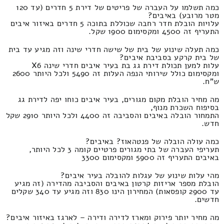
כמה תשלמו על העברה של פריטים של דירת 5 חדרים (עד 120
מטר מרובע) באיבים?
עלויות הובלת חדר רחבה שכוללת בתוכה 5 חדרים באיזור איבים
התעריף זה 4500 ומקסימום 1900 שקל.
כמה תעלה שינוע של בית של שישה חדרי שינה וזה מגיע עד בית
של בית קרקע בסביבת איבים?
עלות למען תכולת דירת גג בת בעיר איבים חדרי שינה X6
ומקסימום כולל שירותי הנפה העלות זה 5490 ולכל היותר 2600
ש"ח.
מה מחיר הובלת מקום מגורים, בעיר איבים כוחו יפה לדירת גג
בסיפוח השכרת מנוף,
התמחור הובלה באיבים והסביבה זה 4400 ולכל היותר 2910 שקל
חדש.
כמה עולה הובלה של פנטהאוז? באיבים?
תעריפי העברה של בתי מגורים פרטיים קומה 3 לכל היותר,
באיבים התעריף זה 5900 ומקסימום 3300
מהי עלות שינוע של עגלות להובלה בעיר איבים?
הובלת מספר אריזות קרטון באיבים והסביבה מהדירה (זה מגיע
עד 2900 קופסאות) המחירון הינו 830 וזה מגיע עד 340 שקלים
חדשים.
מה מחיר יותר פירוק ומארז לדירה ודירה – לארגז באיזור איבים?