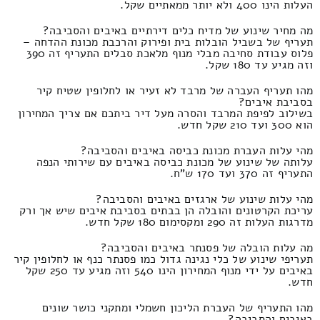
העלות הינו 400 ולא יותר ממאתיים שקל.
מה מחיר שינוע של מדיח כלים דירתיים באיבים והסביבה?
תעריף של בשביל הובלות בית ופירוק והרכבת מכונת ההדחה –
פלוס עבודת סחיבה מבלי מנוף מלאכת סבלים התעריף זה 390
וזה מגיע עד 180 שקל.
מהו תעריף העברה של מרבד לא זעיר או לחלופין שטיח קיר
בסביבת איבים?
בשילוב לפיפת המרבד והסרה מעל דיר ביתכם אם צריך המחירון
הוא 300 ועד 210 שקל חדש.
מהי עלות העברת מכונת כביסה באיבים והסביבה?
עלותה של שינוע של מכונת כביסה באיבים עם שירותי הנפה
התעריף זה 370 ועד 170 ש"ח.
מהי עלות שינוע של ארגזים באיבים והסביבה?
עריכת הקרטונים והובלה הן בבתים בסביבת איבים שיש אך ורק
מדרגות העלות זה 290 ומקסימום 180 שקל חדש.
מה עלות הובלה של פסנתר באיבים והסביבה?
תעריפי שינוע של כלי נגינה גדול כמו פסנתר כנף או לחלופין קיר
באיבים על ידי מנוף המחירון הינו 540 וזה מגיע עד 250 שקל
חדש.
מהו התעריף של העברת הליכון חשמלי ומתקני כושר שונים
באיבים והסביבה?