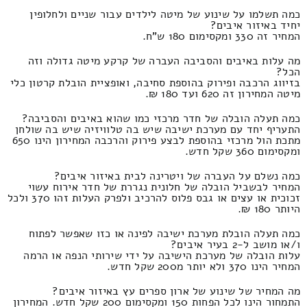
כמה תשלמו על שינוע של מיטה לילדים עבור שניים ולחלופין
יחיד באיזור איבים?
המחיר זה 330 ומקסימום 180 ש"ח.
מה עלות באיבים והסביבה העברה של קרקע מיטה גדולה וזה
הכל?
בזיווג הרכבה ופירוק בהוספת סחיבה, ואופציית הובלת קרטון כלי
מיטה המחירון זה 620 ועד 180 ₪.
כמה תעלה הובלה של חדר מרכזי כמו שהוא באיבים והסביבה?
התעריף יחד עם מערכת ישיבה שיש בה טלוויזיה שיש בה שולחן
מתכת הול מרכזי בהוספת לבצע פירוק והרכבה המחירון הינו 650
ומקסימום 360 שקל חדש.
כמה נשלם על העברה של ויטרינה לבית באיזור איבים?
המחיר לבשביל הובלה של חלונית נגררת של חדר אירוח עשוי
זכוכית או עצים או גבס פלוס להרכיב ולפרק העלות זהו 370 ולכל
היותר 180 ₪.
כמה תעלה הובלת מערכת ישיבה לפינה או כזו שאפשר לפתוח
ו/או מושב ל-2 בעיר איבים?
עלות הובלה של מערכת הישיבה על ידי שירותי הנפה או הרמה
המחיר הינו 370 ולא יותר מ200 שקל חדש.
מה המחיר של שינוע של ארון ספרים עץ באיזור איבים?
התמחור הינו לכל הפחות 150 ומקסימום 200 שקל חדש. המחירון