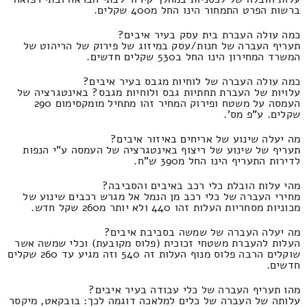
ברשות הפרט התמחור הינו החל מ400 שקלים.
כמה עולה העברת בית עסק בעיר איבים?
תעריף העברה של חנות/עסק במיזוג של פירוק של הריהוט של
המשרד המחירון הינו החל ב530 שקלים חדשים.
כמה עולה העברה של לוחיות מגבס בעיר איבים?
עלויות של העברת תחתיות גבס ולוחיות מגבס? באינטגרציה של
העמסה על משטח ופירוק המחיר זהו מתחיל מומקסימום 290
שקלים. ע"פ מס'.
מה יעלה שינוע של אריחים באיזור איבים?
תעריף של שינוע של ריצוף באינטגרציה של העמסה ע"י הנפות
לדירות התעריף הינו החל מ390 ש"ח.
מהי עלות הובלת כלי רכב באיבים והסביבה?
מחירי העברה של כלי רכב מן הנמל אל מגרש רכבים שינוע של
מכוניות מסחריות העלות זהו 440 ולא יותר מ260 שקל חדש.
מה יעלה העברה של שמשה בסביבת איבים?
העלות להעברת משטחי זכוכית (פלוס מקובעת) וכלי שמשה אשר
שוקלים הרבה פלוס מנוף העלות זה 540 וזה מגיע עד 260 שקלים
חדשים.
מהו תעריף העברה של כלי עבודה בעיר איבים?
עלותה של העברה של כלים למלאכה דוגמה לכך: בובקאט, מיקסר