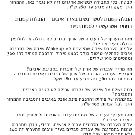
לבטון, כלי תחבורה לנשיאת ארגזים וזה לא נגמר כאן, התמחור
הינו 440 וזה מגיע עד 260 ש"ח.
הובלה קטנות לסטודנטים באזור איבים – הובלות קטנות
במחיר אטרקטיבי לסטודנטים
מהו התעריף של העברה של ארון-בגדים לא גדולה או לחלופין
גדולה בעיר איבים?
עלויות העברת שידה שמיועדת ל# Makeup שידה של בסביבת
איבים להחליף טיטול כולל לבצע פירוק והרכבה המחיר זהו 360
ומקסימום 190 שקלים.
מה מחיר העברה של ארון של חוברות בסביבת איבים?
תעריפי העברה והרכבה של ארון של כרכים באיבים והסביבה
התמחור זהו 360 וזה מגיע עד 180 שקל.
כמה נשלם על שינוע של נקודת אכילה לא קטנה באיבים
והסביבה?
בסינתזה של פירוק והרכבת פינת אוכל באיבים והסביבה התמחור
הינו לכל הפחות 190 ש"ח.
מהו תעריף העברה של מזרנים עבור 2 אנשים ולחלופין יחיד
באיזור איבים?
עלות העברה של מזרונים עבור 2 אנשים, יחידי, מזרן מחברות
שונות בתמזוגת של עבודת סבלים בעיר איבים התעריף זה 240
ולא יותר מ190 שקל חדש.