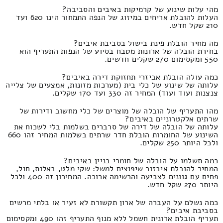
מהי עלות שינוע של קרמיקות באיבים והסביבה?
העלות להובלת אריחים במיזוג של הנפה התמחור הינו 620 ועד
210 שקל חדש.
מה מחיר הובלת פינת בישול בסביבת איבים?
בחירת הובלה של ארונות מטבח בסיוע של הנפות התעריף הוא
550 ומקסימום 270 שקלים חדשים.
כמה עולה הובלת אביזרי תחזוקת דירה באיבים?
עלותה של שינוע של כלי בית (מערכות מזונות, אמצעים של צלייה
צנצנות ועוד ועוד) המחיר זה 330 ועד 170 שקלים.
מהו התעריף של הובלה של מוצרים של כלי מחשוב ודירות של
שרתים אלקטרוניים באיבים?
עלותה של הובלה של דירה של סרברים בשלמות בלי לשכוח את
השינוע של החומרות הובלת חדר שרתים בשלמות המחיר זהו 660
ולכל היותר 250 שקלים.
כמה תשלמו על הובלה של חומרי בניין באיבים?
המחיר להובלת איבזור שיפוצים למשל: שקי מלט, באלות, חול,
פחים עם גוונים לצביעה והרשימה ארוכה. המחירון זה 400 ולכל
היותר 270 שקל חדש.
כמה נשלם על העברה של ארון תקשורת לא זעיר או בלתי מרשים
בסביבת איבים?
תעריף הובלת ארונית חשמל ללא מנוף התעריף זהו 490 ומקסימום