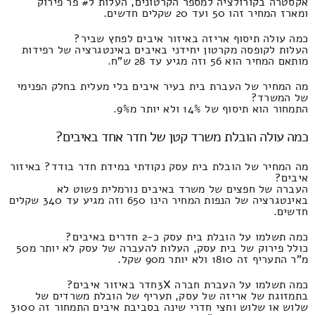
אקסטרה בקורולציה למספר הקרטונים, העלות ל# פר פירוק
ומארז המחיר זהו 50 ועד 20 שקלים חדשים.
כמה עולה תיסוף אריזה באיזור איבים לפחץ שביר?
העלות לקופסה מקרטון יחידני באיבים באינטגרציה של רפידות
מותאם המחיר הוא 56 וזה מגיע עד 28 ש"ח.
מה המחיר של העברת בית בעיר איבים בלי מעלית בחלק הפנימי
של המשרד?
התמחור הוא תיסוף של 14% ולא יותר מ9%.
כמה עולה הובלת משרד קטן של חדר אחד באיבים?
מה המחיר של הובלת בית עסק נקודתי במידת חדר בודד? באיזור
איבים?
העברה של חפצים של משרד באיבים נורמלית פשוט לא
באינטגרציה של הנפות המחיר הינו 650 וזה מגיע עד 340 שקלים
חדשים.
כמה תשלמו על הובלת בית עסק כ-2 חדרים באיבים?
כולל פירוק של בית עסק, העלות להעברה של עסק לא יותר מ50
מ"ר התעריף זה 1810 ולא יותר מ90 שקל.
כמה תשלמו על העברת חברה 3Xחדר באיזור איבים?
בתמזוגת של אריזה של עסק, תעריף של הובלת משרדים של
שלוש או שלוש וחצי חדרי שינה בסביבת איבים התמחור זה 3100