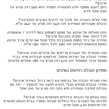
איבים?
ניתן לשנע מתקני חיט לתעשייה המחיר הוא 390 וזה מגיע עד
230 שקל חדש.
מהי עלות העברה של מיכל נוי לדגים באיבים והסביבה?
הובלת אקווריום המחירון זהו 540 וזה מגיע עד 240 ש"ח.
כמה תשלמו על שינוע של מתקן לאחסון כסף לדירה / עוצמתית
לכל היותר אחד טונות בסביבת איבים?
מחירה של ניוד כספת משוכבדת כולל מנוף אם קיים צורך שינוע
כספת מגושמת העלות זהו 390 ולכל היותר 190 ש"ח.
מהו התעריף של העברת פריטים של איורים בעיר איבים?
מחירי הובלה של יצירות פיסול, צילומים ועבודות איור כבדי
משקל ערכי התמחור זהו 410 וזה מגיע עד 180 שקלים חדשים.
מחירון הובלת רהיטים באיבים
מהו תעריף הובלה של כניסות עץ ו/או ברזל באיזור איבים?
מחירי הובלת פתחים מבלי להגיע למצב של להתקין – יחד עם
עבודת סחיבה המחירון הוא 370 וזה מגיע עד 210 שקל.
כמה נשלם על הובלת גידולים חקלאיים בעיר איבים?
עלויות של העברת יבול כוללים טעינה ומארז בבית העסק התעריף
זהו מינימום 410 שקל חדש.