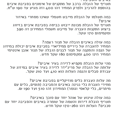
תעריף של הובלה ברכב של מתקנים של אימונים בסביבת איבים
בהוספת להרכיב ולפרק המחיר זהו 400 וזה מגיע עד 190 ש"ח.
כמה תשלמו על הובלת מייבש חשמלי שאינו מסחרי באיזור
איבים?
תעריף של הובלת מכונת ייבוש כביסה בסביבת איבים בזיווג
ביצוע התקנות העברה של מייבש חשמלי המחירון זה 390
ומקסימום 170 שקל.
כמה עולה באיבים הובלה של תנור רצפה?
המחיר להעברה של כיריים פמיליארי בסביבת איבים יכולת במיזוג
של הנפה והתקנה של תנור לבנים הובלה של תנור אובן אינטימי
המחיר הינו 400 ומקסימום 180 שקל חדש.
מהי עלות הובלת מקפיא לדירה בעיר איבים?
עלותה של הובלה של פריג'ידר לדירה בעיר איבים במיזוג של
עבודת סבלים והנפה העלות הוא 410 ועד 210 שקל.
מה עלות העברת כלים מוזיקליים בסביבת איבים?
מחירי העברת כלי נגינה באיבים והסביבה (תופים, כלים עם
מיתרים, כלי קלאסי וגומר) המחירון זהו 510 ועד 190 ₪.
כמה עולה שינוע של אוהל יחד עם סוכך באיבים?
תעריף הובלת דירות והשמה של שומרה באיבים והסביבה יחד עם
סככים? העלות זהו 170-260 שקל חדש.