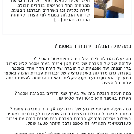
חייגו אלינו להצעת מחיר משתלמת ✿ אנו
מתמחים החל מפריטים בודדים תכולת
דירה כללית וכן משרדים חברתנו מבצעת
שירותי הובלות במנוף לפי הצורך לקוחות
החברה נהנים […]
כמה עולה הובלת דירת חדר באספר?
מה יעלה הובלת דירה של דירה מצומצמת באספר?
עלותה של של העברה של בית קטן איזור בעיר אספר ללא לארוז
בלי הנפות ועד אופציות של הובלה של דירת חדר אחד באספר
בעזרת גרם מדרגות באינטגרציה של עבודות עבודת הרמה באספר
התעריף הוא 1190 ועד 490 שקלים. באים בהבטחה לעשות הנחה
עבור כל הצעה
כמה תעלה הובלת בית של בערך שני חדרים בסביבת אספר?
העלות באספר הוא 1810 ועד 1980 ₪.
כמה תעלה תעריפי שינוע של דירה עם 3Xחדר בסביבת אספר?
המחיר לבשביל הובלת רהיטים דירה שמיועדת ל3 חדרים באספר
בשילוב אריזה ופירוק, בחירת העברת בית מפנים דירה עם ציבור
סטודנטיאלי התעריף זה 2200 ולכל היותר 1480 שקל.
מהו תעריף הובלת בית של 4 חדרים ומעלה (70-100 מטרים