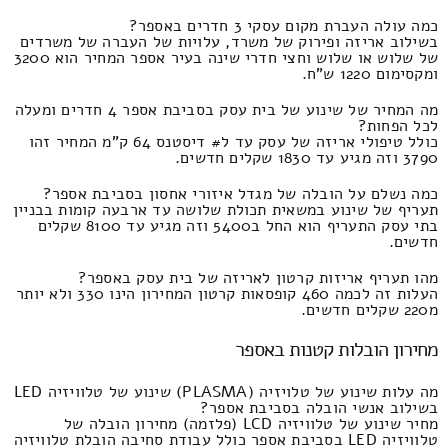
כמה עולה העברת מקום עסקי 3 חדרים באספר?
בשילוב אריזה ופירוק של משרד, עלויות של העברה של משרדים
של שלוש או שלוש וחצי חדרי שינה בעיר אספר המחיר הוא 3200
ומקסימום 1220 ש"ח.
מה המחיר של שינוע של בית עסק בסביבת אספר 4 חדרים ומעלה
לכל הפחות?
כולל טיפולי אריזה של עסק עד ל# דיסטנס 64 ק"מ המחיר זהו
3790 וזה מגיע עד 1830 שקלים חדשים.
כמה נשלם על הובלה של מגדל איזורי אחסון בסביבת אספר?
תעריף של שינוע במשאית תכולת שלושה עד ארבעה קומות בבניין
בתי עסק התעריף הוא החל ב5400 וזה מגיע עד 8100 שקלים
חדשים.
מהו תעריף אריזות קרטון לאריזה של בית עסק באספר?
העלות זה לכמה 460 קופסאות קרטון המחירון הינו 330 ולא יותר
מ220 שקלים חדשים.
מחירון הובלות קטנות באספר
מה עלות שינוע של טלויזיה (PLASMA) שינוע של טלוויזיה LED
בשילוב אנשי הובלה בסביבת אספר?
מחיר שינוע של טלוויזיה LCD (פלזמה) מחירון הובלה של
טלוויזיה LED בסביבת אספר כולל עבודת סחיבה הובלת טלוויזיה