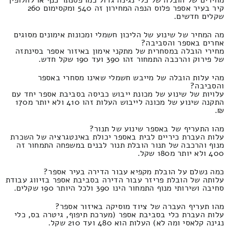
קיר בעיר אספר פלוס הנפה המחירון זה 540 ומקסימום 260
שקלים חדשים.
מה המחיר של שינוע של הליכון חשמלי ומכונות אימונים מסוגים
אחרים באספר והסביבה?
מחירי הובלה במסחרית של מתקני אימון באיזור אספר בסינתזה
של פירוק והרכבה התמחור זהו 390 ועד 190 שקל חדש.
מהי עלות הובלה של מייבש חשמלי שאינו מסחרי באספר
והסביבה?
עלויות של שינוע של מכונת ייבוש כביסה בסביבת אספר יחד עם
התקנה שינוע של מכונה לייבוש העלות זהו 410 ולא יותר מ170
₪.
מהו התעריף של באספר שינוע של תנור?
עלות העברת כיריים לבית באספר יכולת באינטגרציה של השכרת
מנוף והרכבה של תנור הובלת תנור לבנים במשפחה התמחור זה
400 ולא יותר מ180 שקל.
כמה נשלם על הובלת מקפיא עבור הדירה בעיר אספר?
עלותה של הובלת פריזר עבור הדירה בסביבת אספר בזיווג עבודת
סחיבה ושירותי מנוף התמחור הינו 390 ולכל היותר 190 שקלים.
מהו תעריף העברה של ציוד מוסיקה באיזור אספר?
עלות העברת כלי בסביבת אספר (מערכת תיפוף, גיטרה בס, כלי
נגינה קלאסי ומה לא) העלות הוא 480 ועד 210 שקל.