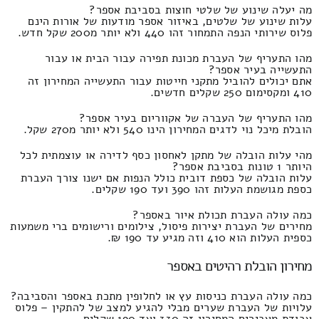
מה יעלה שינוע של שלטי חוצות בסביבת אספר?
עלות שינוע של שלטים, באיזור אספר מודעות של אורות הינם
פלוס שירותי הנפה התמחור זהו 440 ולא יותר מ200 שקל חדש.
מהו התעריף של העברת מכונת תפירה עבור הבית או עבור
התעשייה בעיר אספר?
אתם יכולים להוביל מתקני חייטות עבור התעשייה המחירון זה
410 ומקסימום 250 שקלים חדשים.
מהו התעריף של העברה של אקווריום בעיר אספר?
הובלת מיכל נוי לדגים המחירון הינו 540 ולא יותר מ270 שקל.
מהי עלות הובלה של מתקן לאחסון כסף לדירה או עוצמתית לכל
היותר 1 טונות בסביבת אספר?
עלות הובלה של כספת דובית כולל הנפות אם ישנו צורך העברת
כספת מגושמת העלות זהו 390 ועד 190 שקלים.
כמה עולה העברת תכולת איור באספר?
מחירים של העברת יצירות פיסול, צילומים ורישומים ברי משמעות
כספית העלות הוא 410 וזה מגיע עד 190 ₪.
מחירון הובלת רהיטים באספר
כמה עולה העברת כניסות עץ או לחלופין מתכת באספר והסביבה?
עלויות של העברת שערים מבלי להגיע למצב של להתקין – פלוס
עבודת מעבירים המחירון זה 330 ועד 190 שקלים.