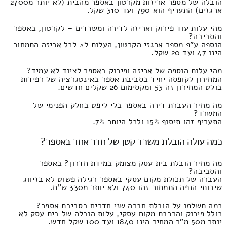
הובלה של מספר אריזות מקרטון באספר מהבית (לא יותר מ2700
ארגזים) התעריף הוא 790 ועד 310 שקל.
מהי עלות עוד פירוק ואריזה לדירה ומשרדים – לקרטון, באספר
והסביבה?
הוספה ע"פ מספר ארגזי הקרטון, העלות ל# לכל אריזה התמחור
הינו 47 ועד 20 שקל.
מהי עלות הוספה של אריזה ופירוק באספר לציוד לא עמיד?
המחירון לקופסה יחיד בסביבת אספר באינטגרציה של רפידות
בולט המחירון זה 53 ומקסימום 26 שקלים חדשים.
מה מחיר העברת דירה באספר בלי ליפט בחלק הפנימי של
המשרד?
התעריף זהו תיסוף 15% ולכל היותר 7%.
כמה עולה הובלת משרד קטן של חדר אחד באספר?
מה מחיר הובלת בית עסק מצומק במידת חדרון? באספר
והסביבה?
העברה של תכולת מקום עסקי באספר רגילה פשוט לא בזיווג
שירותי הנפה התמחור זהו 740 ולא יותר מ330 ש"ח.
כמה תשלמו על הובלת חברה שני חדרים בסביבת אספר?
כולל פירוק והרכבת מקום עסקי, עלות הובלה של בית עסק לא
יותר מ50 מ"ר המחיר הינו 1840 ועד 100 שקל חדש.