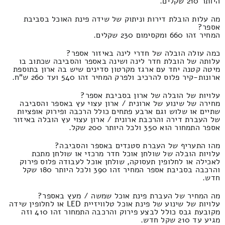
היותר 210 שקלים.
מה עלות הובלת דירות וניתוק של שידה פינת האוכל בסביבת
אספר?
המחיר זהו 660 ומקסימום 230 שקלים.
כמה עולה הובלה של חדרי לינה באיזור אספר?
עלותה של הובלת חדר לינה ושינה באספר והסביבה שכתוב בו
מיטה קטנה יחד עם ארגז מקרטון סדינים שיש בה ארון בתוספת
ארונות-קיר פלוס להרכיב ולפרק המחיר זהו 540 ועד 260 ש"ח.
עלויות של הובלה של ארון בסביבת אספר?
מחירה של שינוע של ארונית / ארון עצוי עץ באספר והסביבה
שתיים או שלוש וגם ארבע פתחים כולל הרכבה ופירוק אופציות
של העברת דירה והרכבת ארונית / ארון עצוי עץ הובלה באיזור
אספר התמחור הוא 350 ולכל היותר 200 שקל.
מהו התעריף של העברת סטנדים באספר והסביבה?
עלויות הובלה של שולחן אוכל חדר מרכזי או שולחן מתכת
לאכילה או לחלופין תעסוקה, שולחן אוכל לעבודה פלוס פירוק
והרכבה בסביבת אספר המחיר זהו 390 ולכל היותר 180 שקל
חדש.
מה המחיר של העברת פינת אוכל שמשה / מעץ באספר?
עלויות של שינוע של פינת אוכל טלוויזיית LED או לחלופין שידה
מקובעת גבס כולל לבצע פירוק והרכבה התמחור זהו 410 וזה
מגיע עד 210 שקל חדש.