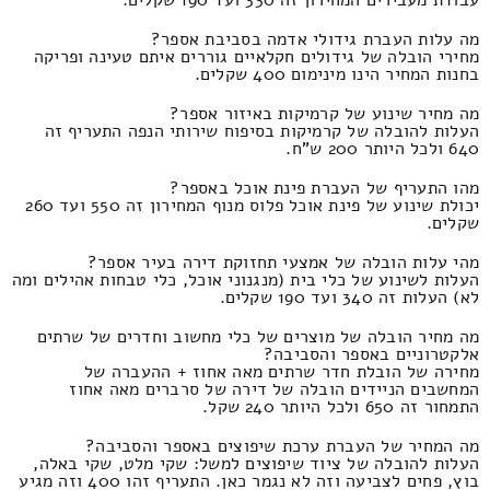
מה עלות העברת גידולי אדמה בסביבת אספר?
מחירי הובלה של גידולים חקלאיים גוררים איתם טעינה ופריקה
בחנות המחיר הינו מינימום 400 שקלים.
מה מחיר שינוע של קרמיקות באיזור אספר?
העלות להובלה של קרמיקות בסיפוח שירותי הנפה התעריף זה
640 ולכל היותר 200 ש"ח.
מהו התעריף של העברת פינת אוכל באספר?
יכולת שינוע של פינת אוכל פלוס מנוף המחירון זה 550 ועד 260
שקלים.
מהי עלות הובלה של אמצעי תחזוקת דירה בעיר אספר?
העלות לשינוע של כלי בית (מנגנוני אוכל, כלי טבחות אהילים ומה
לא) העלות זה 340 ועד 190 שקלים.
מה מחיר הובלה של מוצרים של כלי מחשוב וחדרים של שרתים
אלקטרוניים באספר והסביבה?
מחירה של הובלת חדר שרתים מאה אחוז + ההעברה של
המחשבים הניידים הובלה של דירה של סרברים מאה אחוז
התמחור זה 650 ולכל היותר 240 שקל.
מה המחיר של העברת ערכת שיפוצים באספר והסביבה?
העלות להובלה של ציוד שיפוצים למשל: שקי מלט, שקי באלה,
בוץ, פחים לצביעה וזה לא נגמר כאן. התעריף זהו 400 וזה מגיע