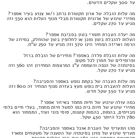
עד 300 שקלים חדשים.
מה עלות הובלה של ארון תקשורת נרחב ו/או צנוע בעיר אספר?
מחירי שינוע של ארונית תקשורת מבלי מנוף העלות הוא 530 וזה
מגיע עד 270 שקלים.
מה יעלה העברת חומרי בטון בסביבת אספר?
העלות להובלת בטון מוכן או לחלופין בטון שהוחלק, במיזוג של
הרמה ואריזה המחיר הינו 570 וזה מגיע עד 250 ש"ח.
מה עלות הובלת פלדה באספר? מחירים של הובלת ברזל
ופרופילים של חמרן לכל מקום
בסינתזה של הנפה והעמסה ע"ג המרצפות המחירון זהו 560 וזה
מגיע עד 270 שקל.
מה עלות העברה של בקתת נופש באספר והסביבה?
העלות להעברת בית נופש מעץ בעזרת מנוף המחיר זה 800 וזה
מגיע עד 350 שקל חדש.
כמה עולה שינוע של חיות מחמד באיזור אספר?
מחירי שינוע של חיות בית כמו למשל חיות מחמד, בעלי חיים בלתי
מבויתים, בהמות, בהמות קטנות, סוסי פוני ועוד, התמחור הוא
780 ולכל היותר 450 שקל.
מהו התעריף של העברת אוכל באספר והסביבה?
תעריף שינוע של מזון בסינתזה של הטענה על משטחים ומארז
מהמשטח התמחור הינו 560 ועד 230 שקלים חדשים.