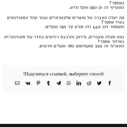
באספר?
התעריף זה הן 290 שקל חדש.
מה יעלה העברה של מוצרים אלקטרוניים עבור קהל הסטודנטים
בעיר אספר?
התמחור זהו 440 וזה מגיע עד 190 שקלים.
כמה תעלה מעברים, פירוק והרכבת רהיטים בחדר של סטודנט/ית
באיזור אספר?
התעריף זה 350 ומקסימום 180 שקלים חדשים.
Поделиться ссылкой, выберите способ!
Facebook
Twitter
Reddit
LinkedIn
WhatsApp
Telegram
Tumblr
Pinterest
Vk
כתובת
דואר
אלקטרוני