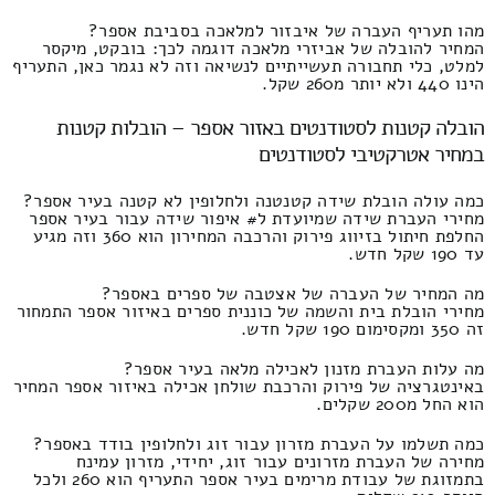
מהו תעריף העברה של איבזור למלאכה בסביבת אספר?
המחיר להובלה של אביזרי מלאכה דוגמה לכך: בובקט, מיקסר
למלט, כלי תחבורה תעשייתיים לנשיאה וזה לא נגמר כאן, התעריף
הינו 440 ולא יותר מ260 שקל.
הובלה קטנות לסטודנטים באזור אספר – הובלות קטנות
במחיר אטרקטיבי לסטודנטים
כמה עולה הובלת שידה קטנטנה ולחלופין לא קטנה בעיר אספר?
מחירי העברת שידה שמיועדת ל# איפור שידה עבור בעיר אספר
החלפת חיתול בזיווג פירוק והרכבה המחירון הוא 360 וזה מגיע
עד 190 שקל חדש.
מה המחיר של העברה של אצטבה של ספרים באספר?
מחירי הובלת בית והשמה של כוננית ספרים באיזור אספר התמחור
זה 350 ומקסימום 190 שקל חדש.
מה עלות העברת מזנון לאכילה מלאה בעיר אספר?
באינטגרציה של פירוק והרכבת שולחן אכילה באיזור אספר המחיר
הוא החל מ200 שקלים.
כמה תשלמו על העברת מזרון עבור זוג ולחלופין בודד באספר?
מחירה של העברת מזרונים עבור זוג, יחידי, מזרון עמינח
בתמזוגת של עבודת מרימים בעיר אספר התעריף הוא 260 ולכל