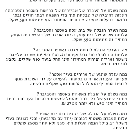
כמה נשלם על העברה של אביזרים של בריאות באספר והסביבה?
העלות להובלה של טבליות תוך כדי הקפאה לבתי חולים ובתי
רפואה בבעלות שאינה ציבורית התמחור הוא מינימום 390 שקל.
כמה תעלה הובלה של בית עסק באספר והסביבה?
עלויות שינוע של בית עסק בזיווג אריזה של רהיטי בית העסק
המחיר זה מינימום 550 שקל.
מהו תעריף הובלת לוחיות מגבס באספר והסביבה?
עלויות הובלת פנכות גבס וקירות מגבס? בסיפוח טעינה על-גבי
משטח ואריזה ופירוק המחירון הינו החל בועד 310 שקלים. נקבע
לפי כמה וכמה.
כמה עולה שינוע של אריחים בעיר אספר?
תעריפי העברת אריחים בסיפוח להעמיס על ידי השכרת מנוף
לבתים התעריף הוא לכל הפחות 410 שקלים חדשים.
כמה נשלם על הובלת משאיות באספר והסביבה?
מחירי שינוע של כלי רכב מהנמל למשטח מכוניות העברת רכבים
המחיר הינו 450 ולא יותר מ270 ₪.
כמה נשלם על הובלה של זגוגית בסביבת אספר?
עלות העברת משטחי זכוכית (יחד עם מקובעת) וכלי זגוגית בעלי
משקל רב כולל הנפה העלות הוא 550 ולא יותר מ250 שקלים
חדשים.