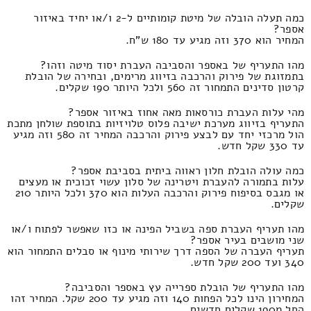
כמה תעלה הובלה של מיטת קומותיים ל-2 ו/או יחיד באיזור
אספר?
המחיר הוא 370 וזה מגיע עד 180 ש"ח.
מהו התעריף של באספר והסביבה העברת יסוד מיטה וזהו?
בתמזוגת של פירוק והרכבה בזיווג מרימים, ובחירה של הובלת
קרטון סדינים התמחור זה 560 ולכל היותר 190 שקלים.
מהי עלות העברת כורסאות מאה אחוז באיזור אספר?
התעריף בזיווג מערכת ישיבה פלוס טלויזיות בתוספת שולחן מתכת
הול מרכזי יחד עם לבצע פירוק והרכבה המחיר זה 580 וזה מגיע
עד 330 שקל חדש.
כמה עולה הובלת חלון ראווה ביתית בסביבת אספר?
עלות בתמורה להעברת ויטרינה של סלון עשוי זכוכית או מעצים
או מגבס בסיפוח פירוק והרכבה העלות הוא 370 ולכל היותר 210
שקלים.
מהו תעריף העברת ספה בשביל הפינה או כזו שאפשר לפתוח ו/או
שני מושבים בעיר אספר?
תעריף העברה של הספה דרך שירותי מינוף או סבלים התמחור הוא
340 ועד 200 שקל חדש.
מהו התעריף של הובלת ספרייה עץ באספר והסביבה?
המחירון הינו לכל הפחות 140 וזה מגיע עד 200 שקל. המחיר זהו
החל מ190 שקלים חדשים.