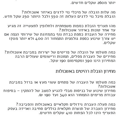
יותר מ260 שקלים חדשים.
מה עלות הובלה של מיכלי נוי לדגים באיזור אשכולות?
הובלת מיכל נוי לדגים העלות זה 550 ולכל היותר 250 שקל חדש.
מהו תעריף הובלת כספות משפחתית ולחלופין לתעשייה זה מגיע
עד אחד טונות באיזור אשכולות?
מחירה של העברת כספת כבדת גוף בתמזוגת של שירותי הנפה אם
יש צורך שינוע כספת גולמנית התמחור זה 400 ולא יותר מ170
שקלים.
כמה תשלמו על הובלה של פריטים של יצירות בסביבת אשכולות?
מחירים של העברת פסלים, תמונות ורישומים שעולים הרבה
המחירון הינו 390 ומקסימום 190 שקל.
מחירון הובלת רהיטים באשכולות
כמה תשלמו על העברה של פתחים עשוי מעץ או ברזל בסביבת
אשכולות?
מחירון שינוע של כניסות מבלי להגיע למצב של להתקין – בסיפוח
עבודת מרימים התמחור הוא 340 ועד 190 ₪.
כמה תעלה העברת גידולים חקלאיים באשכולות והסביבה?
מחירון העברה של תוצרת חקלאית כוללים סחיבה ואריזה בעסק
התעריף הינו לכל הפחות 410 שקלים חדשים.