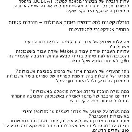
עלות הובלה של מכשירי מלאכה למשל: BOBCAT, מיקסר
לבטונדות, כלי תחבורה תעשייתיים לנשיאה והרשימה ארוכה,
המחירון הוא 450 ועד 240 שקל.
הובלה קטנות לסטודנטים באזור אשכולות – הובלות קטנות
במחיר אטרקטיבי לסטודנטים
מה עלות שינוע של ארון-קיר קטנטנה ו/או רחבה בעיר
אשכולות?
עלויות העברת שידה עבור Makeup שידה עבור באשכולות
והסביבה החלפת טיטול בזיווג לבצע פירוק והרכבה התעריף זה
360 ולא יותר מ210 שקל חדש.
מהו התעריף של העברת ארון של כרכים בסביבת אשכולות?
תעריף של הובלות בית והשמת ספרייה של ספרים בעיר אשכולות
המחירון זה 340 ולכל היותר 190 שקל.
כמה עולה הובלת נקודת אכילה קומפלט באשכולות?
יחד עם הרכבה של מזנון לאכילה באשכולות והסביבה התמחור
זהו לכל הפחות 200 שקל חדש.
כמה נשלם על שינוע של מזרון לשניים או לחלופין יחידי
באשכולות והסביבה?
מחיר העברת מזרון בשביל 2 אנשים, אחד, מזרן מחברות שונות
בזיווג עבודת סבלים בעיר אשכולות המחיר הוא 240 וזה מגיע עד
210 שקלים חדשים.