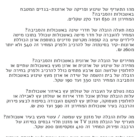
מהו התעריף של שינוע ופריקה של ארונות-בגדים המטבח
באשכולות והסביבה?
המחירון זה 630 ועד 270 שקלים.
כמה תעלה הובלה של חדרי שינה באשכולות והסביבה?
המחיר להעברה של חדר מיטה באשכולות שכולל בתוכו מיטה
לילדים שיש בה קופסה מקרטון סדינים בתוספת ארון הכוללת
ארונות-קיר בסינתזה של להרכיב ולפרק המחיר זה 540 ולא יותר
מ260 ₪.
מחירים של הובלה של ארונית באשכולות והסביבה?
מחירה של שינוע של ארונית או ארון מעץ באשכולות שתיים או
לחלופין שלושה וגם ארבע פתחים כולל להרכיב ולפרק בחירה של
הובלה של בית והשמה של שידה או ארון מעץ שינוע באשכולות
והסביבה המחיר הינו 330 ועד 190 שקל.
כמה נשלם על העברה של שולחן עץ באיזור אשכולות?
עלות הובלת שולחן אוכל חדר אירוח או שולחן עץ לאכילה או
לחלופין תעסוקה, שולחן עץ למקום העבודה בסיפוח לבצע פירוק
והרכבה בעיר אשכולות המחירון זה 390 ועד 210 ₪.
מה עלות הובלה של מזנון עץ שמשה / עשוי מעץ בעיר אשכולות?
תעריף של הובלת מזנון TV או מזנון תלוי גבסים במיזוג של
הרכבה ופירוק המחיר זה 410 ומקסימום 200 שקל.