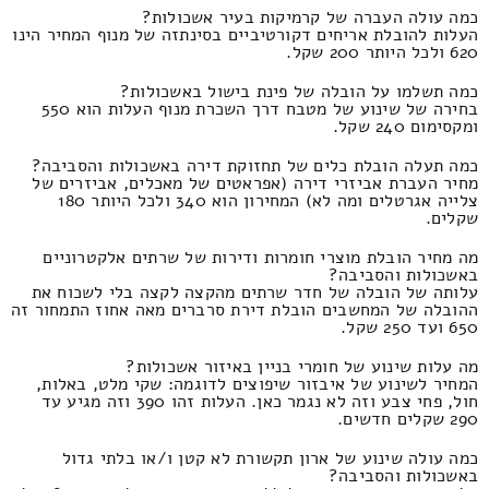
כמה עולה העברה של קרמיקות בעיר אשכולות?
העלות להובלת אריחים דקורטיביים בסינתזה של מנוף המחיר הינו
620 ולכל היותר 200 שקל.
כמה תשלמו על הובלה של פינת בישול באשכולות?
בחירה של שינוע של מטבח דרך השכרת מנוף העלות הוא 550
ומקסימום 240 שקל.
כמה תעלה הובלת כלים של תחזוקת דירה באשכולות והסביבה?
מחיר העברת אביזרי דירה (אפראטים של מאכלים, אביזרים של
צלייה אגרטלים ומה לא) המחירון הוא 340 ולכל היותר 180
שקלים.
מה מחיר הובלת מוצרי חומרות ודירות של שרתים אלקטרוניים
באשכולות והסביבה?
עלותה של הובלה של חדר שרתים מהקצה לקצה בלי לשכוח את
ההובלה של המחשבים הובלת דירת סרברים מאה אחוז התמחור זה
650 ועד 250 שקל.
מה עלות שינוע של חומרי בניין באיזור אשכולות?
המחיר לשינוע של איבזור שיפוצים לדוגמה: שקי מלט, באלות,
חול, פחי צבע וזה לא נגמר כאן. העלות זהו 390 וזה מגיע עד
290 שקלים חדשים.
כמה עולה שינוע של ארון תקשורת לא קטן ו/או בלתי גדול
באשכולות והסביבה?