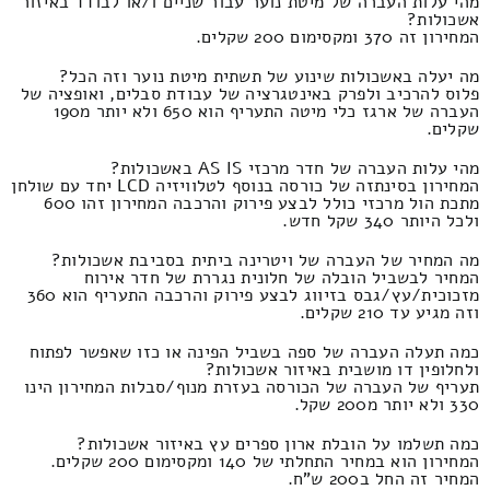
מהי עלות העברה של מיטת נוער עבור שניים ו/או לבודד באיזור
אשכולות?
המחירון זה 370 ומקסימום 200 שקלים.
מה יעלה באשכולות שינוע של תשתית מיטת נוער וזה הכל?
פלוס להרכיב ולפרק באינטגרציה של עבודת סבלים, ואופציה של
העברה של ארגז כלי מיטה התעריף הוא 650 ולא יותר מ190
שקלים.
מהי עלות העברה של חדר מרכזי AS IS באשכולות?
המחירון בסינתזה של כורסה בנוסף לטלוויזיה LCD יחד עם שולחן
מתכת הול מרכזי כולל לבצע פירוק והרכבה המחירון זהו 600
ולכל היותר 340 שקל חדש.
מה המחיר של העברה של ויטרינה ביתית בסביבת אשכולות?
המחיר לבשביל הובלה של חלונית נגררת של חדר אירוח
מזכוכית/עץ/גבס בזיווג לבצע פירוק והרכבה התעריף הוא 360
וזה מגיע עד 210 שקלים.
כמה תעלה העברה של ספה בשביל הפינה או כזו שאפשר לפתוח
ולחלופין דו מושבית באיזור אשכולות?
תעריף של העברה של הכורסה בעזרת מנוף/סבלות המחירון הינו
330 ולא יותר מ200 שקל.
כמה תשלמו על הובלת ארון ספרים עץ באיזור אשכולות?
המחירון הוא במחיר התחלתי של 140 ומקסימום 200 שקלים.
המחיר זה החל ב200 ש"ח.