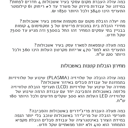
כמה עולה העברת מקום עסקי בעיר אשכולות 4 חדרים לפחות?
במיזוג של עבודות פירוק של משרד עד ל# ריחוק 61 קילומטר
התעריף הינו 3840 ולכל היותר 1830 ₪.
מה יעלה הובלת מקום עם מקומות אחסון בעיר אשכולות?
מחירי הובלת בית במכונית פריטים של 3 ומקסימום 4 קומות
בבניין בתי עסקים המחיר זהו החל ב5300 וזה מגיע עד 7500
שקל חדש.
כמה תעלה קופסאות למארז עסק בעיר אשכולות?
התעריף הוא למס' 470 אריזות מקרטון העלות הינו 360 ולכל
היותר 220 ש"ח.
מחירון הובלות קטנות באשכולות
כמה עולה הובלה של טלויזיה (PLASMA) שינוע של טלוויזיות
בתמזוגת של עבודת סבלים באיזור אשכולות?
מחירה של שינוע של טלויזיות (LCD) תעריפי הובלת טלוויזיה
פלזמה באשכולות והסביבה יחד עם עבודת הרמה שינוע של
טלוויזיה LED העלות הוא 300 שקלים חדשים ולכל היותר 180
ש"ח.
כמה תעלה העברת פריג'ידרים באשכולות והסביבה?
תעריפי הובלה של פריג'ידר באשכולות שוכב בלי יותר הנפה
במידת הצורך באינטגרציה של עבודת סבלים הובלת מקפיא
התמחור הוא 410 ולא יותר ממאתיים שקל חדש.