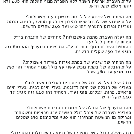
עלות העברת ארונית חשמל ללא השכרת מנוף העלות הוא 480 ולא
יותר מ280 שקל חדש.
מה המחיר של שינוע של לבנות מבטון בעיר אשכולות?
עלות שינוע של לבנות טיט בהיכון או בטון מוחלק, בזיווג הרמה
ואריזה ופירוק התעריף זהו 610 ועד 240 שקלים חדשים.
מה יעלה העברת מתכת באשכולות? מחירים של העברת ברזל
ופרופילי חמרן לכל יעד
בהוספת השכרת מנוף וסחיבה ע"ג המרצפות התעריף הוא 610 וזה
מגיע עד 230 שקלים חדשים.
מה המחיר של שינוע של בקתת אירוח באיזור אשכולות?
עלות הובלה של בקתת נופש עשוי עץ כולל מנוף המחיר זהו 750
וזה מגיע עד 360 שקל.
כמה נשלם על העברה של חיות בית בסביבת אשכולות?
תעריף של הובלה של חיות לדוגמה: בעלי חיים לבית, בעלי חיים
פראיים, פרות, עגלים, פוני ועוד, המחיר זהו 840 וזה מגיע עד
440 שקל חדש.
מהו התעריף של הובלה של מזונות בסביבת אשכולות?
תעריפי העברה של אוכל כולל הטענה ע"ג מרצפות ומשטחים
ופריקה מן המשטח המחירון הוא 580 ומקסימום 230 שקלים
חדשים.
כמה תעלה הובלה של מוצרים של רפואה באשכולות והסביבה?