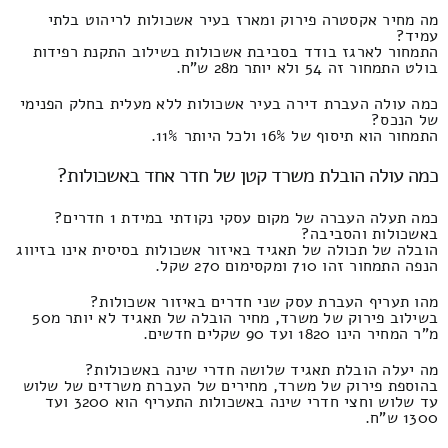
מה מחיר אקסטרה פירוק ומארז בעיר אשכולות לריהוט בלתי
עמיד?
התמחור לארגז בודד בסביבת אשכולות בשילוב התקנת רפידות
בולט התמחור זה 54 ולא יותר מ28 ש"ח.
כמה עולה העברת דירה בעיר אשכולות ללא מעלית בחלק הפנימי
של הנכס?
התמחור הוא תיסוף של 16% ולכל היותר 11%.
כמה עולה הובלת משרד קטן של חדר אחד באשכולות?
כמה תעלה העברה של מקום עסקי נקודתי במידת 1 חדרים?
באשכולות והסביבה?
הובלה של תכולה של תאגיד באיזור אשכולות בסיסית אינו בזיווג
הנפה התמחור זהו 710 ומקסימום 270 שקל.
מהו תעריף העברת עסק שני חדרים באיזור אשכולות?
בשילוב פירוק של משרד, מחיר הובלה של תאגיד לא יותר מ50
מ"ר המחיר הינו 1820 ועד 90 שקלים חדשים.
מה יעלה הובלת תאגיד שלושה חדרי שינה באשכולות?
בהוספת פירוק של משרד, מחירים של העברת משרדים של שלוש
עד שלוש וחצי חדרי שינה באשכולות התעריף הוא 3200 ועד
1300 ש"ח.