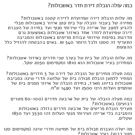
כמה עולה הובלת דירת חדר באשכולות?
מה עלות הובלת דירה שמיועדת לדירה קטנה באשכולות?
מחירה של בעבור הובלה של בית קטן איזור באשכולות מבלי
להגיע למצב של אריזה בלי שירותי מנוף ועד בחירה של העברת
דירה שמיועדת לחדר אחד באיזור אשכולות באמצעות גרם
מדרגות בסיפוח שירותי עבודת מרימים באשכולות והסביבה
התעריף זה 1200 ולכל היותר 540 ₪. באים בהבטחה להוזיל כלל
ההצעות
מה עלות הובלה של בית של בערך שני חדרים באיזור אשכולות?
המחירון בעיר אשכולות הוא 1810 ומקסימום 2050 שקל.
כמה תעלה מחירים של הובלה של דירה של 3 חדרים באשכולות?
המחיר ללמען הובלת תכולה בית של שלושה חדרי שינה בסביבת
אשכולות בזיווג מארז, בחירת הובלה של איזור מפנים בית של
שותפים העלות הינו 2500 ועד 1490 ש"ח.
כמה תעלה הובלה של בית של ארבעה חדרים (60-100 מטרים
רבועים) באשכולות?
תעריף הובלת פריטים של ארבעה חדרים גדולה באשכולות
והסביבה בלי אריזה ושירותי מנוף העלות זהו 3530 ועד 1830
שקלים.
מה יעלה העברת תכולת בית של חמישה חדרי שינה (מקסימום 120
מטר רבוע) בעיר אשכולות?