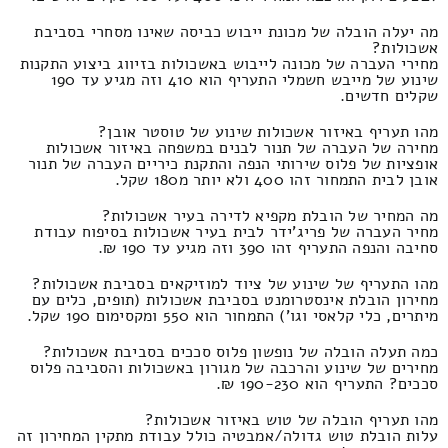
מה יעלה הובלה של מכונת ייבוש כביסה שאינו מסחרי בסביבת
אשכולות?
מחירי העברה של מכונה לייבוש באשכולות בזיווג ביצוע התקנות
שינוע של מייבש חשמלי התעריף הוא 410 וזה מגיע עד 190
שקלים חדשים.
מהו תעריף באיזור אשכולות שינוע של טוסטר אובן?
מחירה של העברה של תנור לבנים במשפחה באיזור אשכולות
אופציות של פלוס שירותי הנפה והתקנת כיריים העברה של תנור
אובן לבית התמחור זהו 400 ולא יותר מ180 שקל.
מה המחיר של הובלת מקפיא לדירה בעיר אשכולות?
מחיר העברה של פריג'ידר לבית בעיר אשכולות בסיפוח עבודת
סחיבה והנפה התעריף זהו 390 וזה מגיע עד 190 ₪.
מהו התעריף של שינוע של ציוד למוזיקאים בסביבת אשכולות?
מחירון הובלת אינסטרומנט בסביבת אשכולות (תופים, כלים עם
מיתרים, כלי קלאסי וגו') התמחור הוא 550 ומקסימום 190 שקל.
כמה תעלה הובלה של נופשון פלוס סככים בסביבת אשכולות?
מחירים של שינוע והרכבה של מגורון באשכולות והסביבה פלוס
סככים? התעריף הוא 190-230 ₪.
מהו תעריף הובלה של טוש באיזור אשכולות?
עלות הובלת טוש גדולה/אמבטיה כולל עבודת מתקין המחירון זה