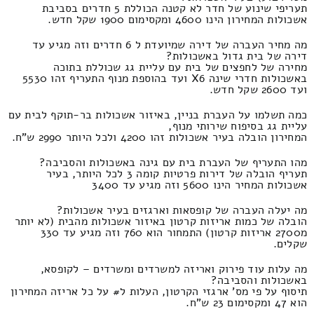
תעריפי שינוע של חדר לא קטנה הכוללת 5 חדרים בסביבת
אשכולות המחירון הינו 4600 ומקסימום 1900 שקל חדש.
מה מחיר העברה של דירה שמיועדת ל 6 חדרים וזה מגיע עד
דירה של בית גדול באשכולות?
מחירה של לחפצים של בית עם עליית גג שכוללת בתוכה
באשכולות חדרי שינה X6 ועד בהוספת מנוף התעריף זהו 5530
ועד 2600 שקל חדש.
כמה תשלמו על העברת בניין, באיזור אשכולות בר-תוקף לבית עם
עליית גג בסיפוח שירותי מנוף,
המחירון הובלה בעיר אשכולות זהו 4200 ולכל היותר 2990 ש"ח.
מהו התעריף של העברת בית עם גינה באשכולות והסביבה?
תעריף הובלה של דירות פרטיות קומה 3 לכל היותר, בעיר
אשכולות המחיר הינו 5600 וזה מגיע עד 3400
מה יעלה העברה של קופסאות וארגזים בעיר אשכולות?
הובלה של כמות אריזות קרטון באיזור אשכולות מהבית (לא יותר
מ2700 אריזות קרטון) התמחור הוא 760 וזה מגיע עד 330
שקלים.
מה עלות עוד פירוק ואריזה למשרדים ומשרדים – לקופסא,
באשכולות והסביבה?
תיסוף על פי מס' ארגזי הקרטון, העלות ל# על כל אריזה המחירון
הוא 47 ומקסימום 23 ש"ח.