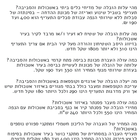
מהי עלות הובלה של מדיחי כלים ביתי באשכולות והסביבה?
תעריפי בשביל שינוע ואריזה של מכונת ההדחה – בסינתזה של
סבלות ללא שירותי הנפה עבודת סבלים התעריף הוא 400 ועד
190 ₪.
מה עלות הובלה של שטיח לא זעיר ו/או מרבד לקיר בעיר
אשכולות?
בזיווג היסב השטיחון והורדה מעל קיר הבית אם צריך התעריף
הינו 310 ולא יותר מ180 שקל חדש.
כמה עולה העברת מכונת כביסה פתח קדמי באשכולות והסביבה?
עלותה של הובלה של מכונות לעשיית כביסה בעיר אשכולות
בעזרת שירותי מנוף המחיר זהו 330 ועד 190 שקל.
מה יעלה הובלה של ארגזים וקופסאות באשכולות והסביבה?
עריכת הקופסאות ומעבר כולל בבתי מגורים באיזור אשכולות שיש
אך ורק מדרגות התעריף הינו 290 ולכל היותר 180 שקל חדש.
כמה עולה מעבר פסנתר באיזור אשכולות?
מחירי הובלה של פסנתר קיר או כנף בסביבת אשכולות עם הנפה
המחיר הינו 550 ולכל היותר 240 ש"ח.
מה המחיר של העברה של הליכון חשמלי ומתקני ספורט נוספים
באשכולות?
תעריף העברה במסחרית של מתקני כושר בעיר אשכולות בסיפוח
לבצע פירוק והרכבה המחיר הינו 400 ועד 180 שקלים חדשים.