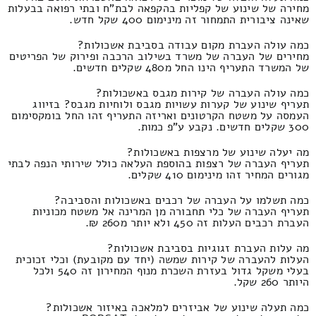
מחירה של שינוע של קפליות בהקפאה לבת"ח ובתי רפואה בבעלות
שאינה ציבורית התמחור זה מינימום 400 שקל חדש.
כמה עולה העברת מקום עבודה בסביבת אשכולות?
מחירים של העברה של משרד בשילוב הרכבה ופירוק של הפריטים
של המשרד התעריף הינו החל מ480 שקלים חדשים.
כמה עולה העברה של קירות מגבס באשכולות?
תעריף שינוע של קערות עשויות מגבס ולוחיות מגבס? בזיווג
העמסה על משטח הקרטונים ואריזה התעריף זהו החל בומקסימום
300 שקלים חדשים. נקבע ע"פ כמות.
מה יעלה שינוע של מרצפות באשכולות?
תעריף העברה של רצפות בהוספת העלאה כולל שירותי הנפה לבתי
מגורים המחיר זהו מינימום 410 שקלים.
כמה תשלמו על העברה של רכבים באשכולות והסביבה?
תעריף העברה של כלי תחבורה מן המרינה אל משטח מכוניות
העברת רכבים העלות זה 450 ולא יותר מ260 ₪.
מה עלות העברת זגוגיות בסביבת אשכולות?
העלות להעברה של קירות שמשה (יחד עם מקובעת) וכלי זכוכית
בעלי משקל גדול בעזרת השכרת מנוף המחירון זה 540 ולכל
היותר 260 שקל.
כמה תעלה שינוע של אביזרים למלאכה באיזור אשכולות?