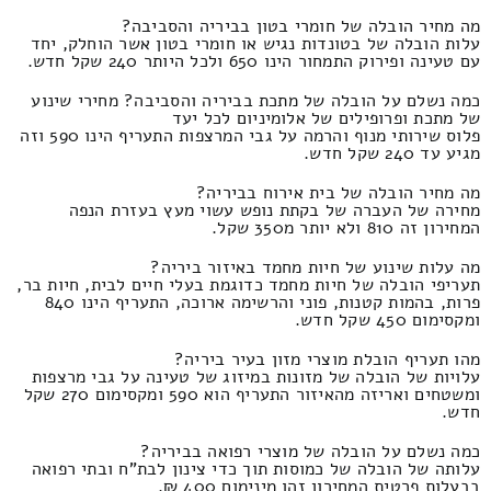
מה מחיר הובלה של חומרי בטון בביריה והסביבה?
עלות הובלה של בטונדות נגיש או חומרי בטון אשר הוחלק, יחד
עם טעינה ופירוק התמחור הינו 650 ולכל היותר 240 שקל חדש.
כמה נשלם על הובלה של מתכת בביריה והסביבה? מחירי שינוע
של מתכת ופרופילים של אלומיניום לכל יעד
פלוס שירותי מנוף והרמה על גבי המרצפות התעריף הינו 590 וזה
מגיע עד 240 שקל חדש.
מה מחיר הובלה של בית אירוח בביריה?
מחירה של העברה של בקתת נופש עשוי מעץ בעזרת הנפה
המחירון זה 810 ולא יותר מ350 שקל.
מה עלות שינוע של חיות מחמד באיזור ביריה?
תעריפי הובלה של חיות מחמד כדוגמת בעלי חיים לבית, חיות בר,
פרות, בהמות קטנות, פוני והרשימה ארוכה, התעריף הינו 840
ומקסימום 450 שקל חדש.
מהו תעריף הובלת מוצרי מזון בעיר ביריה?
עלויות של הובלה של מזונות במיזוג של טעינה על גבי מרצפות
ומשטחים ואריזה מהאיזור התעריף הוא 590 ומקסימום 270 שקל
חדש.
כמה נשלם על הובלה של מוצרי רפואה בביריה?
עלותה של הובלה של כמוסות תוך כדי צינון לבת"ח ובתי רפואה
בבעלות פרטית המחירון זהו מינימום 400 ₪.