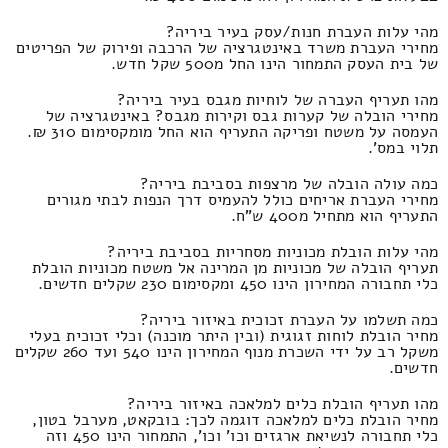
מהי עלות העברת חנות/עסק בעיר ביריה?
מחירי העברת משרד באינטגרציה של הרכבה ופירוק של הפריטים
של בית העסק התמחור הינו החל מ500 שקל חדש.
מהו תעריף העברה של לוחיות מגבס בעיר ביריה?
מחירי הובלה של קערות גבס וקירות מגבס? באינטגרציה של
העמסה על משטח ופריקה התעריף הוא החל מומקסימום 310 ₪.
תלוי במס'.
כמה עולה הובלה של מרצפות בסביבת ביריה?
מחירי העברת אריחים כולל להעמיס דרך הנפות לבתי מגורים
התעריף הוא מתחיל מ400 ש"ח.
מהי עלות הובלת מכוניות מסחריות בסביבת ביריה?
תעריף הובלה של מכוניות מן המרינה אל משטח מכוניות הובלת
כלי תחבורה המחירון הינו 450 ומקסימום 230 שקלים חדשים.
כמה תשלמו על העברת זכוכית באיזור ביריה?
מחיר הובלת לוחות זגוגית (ובין היתר מוכנה) וכלי זכוכית בעלי
משקל רב על ידי השכרת מנוף המחירון הינו 540 ועד 260 שקלים
חדשים.
מהו תעריף הובלת כלים למלאכה באיזור ביריה?
מחיר הובלת כלים למלאכה דוגמה לכך: בובקאט, מערבל בטון,
כלי תחבורה לנשיאת ארגזים וכו' וכו', התמחור הינו 450 וזה