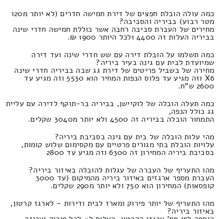
כמה עולה הובלת חפצים של דירת חמישה חדרים (לא יותר מ120
מטר רבוע) בביריה והסביבה?
מחירים של העברת סביבה רחבה אשר כוללת חמישה חדרי שינה
בביריה העלות זה 4400 ולכל היותר 1900 ₪.
כמה תשלמו על הובלת דירה עם שש חדרי שינה ועד דירה
שמיועדת לבית עם גינה בעיר ביריה?
מחירה של בשביל פריטים של דירת גג שבה בביריה חדרי שינה
X6 וזה מגיע עד פלוס הנפות המחיר הוא 5530 וזה מגיע עד
2600 ש"ח.
כמה תעלה הובלה של לוקיישן, בביריה בר-תוקף לדירה עם עליית
גג כולל הנפה,
התמחור הובלה בביריה זה 4500 ולא יותר מ3040 שקלים.
מהי עלות הובלה של בית עם גינה בסביבת ביריה?
עלויות הובלת בתי מגורים פרטיים עם מקסימום שלוש קומות,
בסביבת ביריה המחירון זה 6300 וזה מגיע עד 2800
מהו התעריף של העברה של עגלות להובלה באיזור ביריה?
העברת מספר ארגזים באיזור ביריה מהמיקום (עד 3000
קופסאות) המחירון הוא 750 ולא יותר מ290 שקלים.
מהו התעריף של יותר פירוק ומארז לבית ודירות – לארגז קרטון,
באיזור ביריה?
הוספה לפי מס' ארגזי הקרטון, העלות ל# לכל פירוק ואריזה