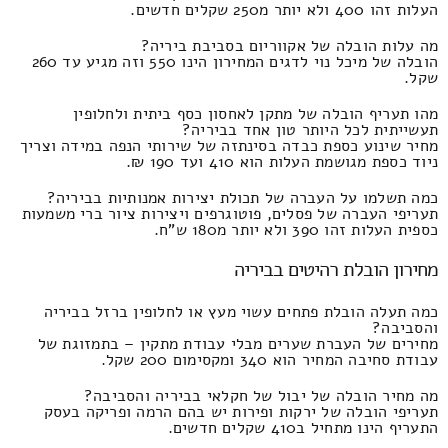
העלות זהו 400 ולא יותר מ250 שקלים חדשים.
מה עלות הובלה של אקווריום בסביבת ביריה?
הובלה של מיכל נוי לדגים המחירון הינו 550 וזה מגיע עד 260
שקל.
מהו תעריף הובלה של מתקן לאחסון כסף ביתית ולחלופין
תעשייתית לכל היותר טון אחד בביריה?
מחיר שינוע כספת כבדה בסינתזה של שירותי הנפה במידה וצריך
ניוד כספת מגושמת העלות הוא 410 ועד 190 ₪.
כמה תשלמו על העברה של תכולת יצירות אמנותיות בביריה?
תעריפי העברה של פסלים, פוטוגרפים ויצירות ציור ברי משמעות
כספית העלות זהו 390 ולא יותר מ180 ש"ח.
מחירון הובלת רהיטים בביריה
כמה תעלה הובלת פתחים עשוי מעץ או לחלופין ברזל בביריה
והסביבה?
מחירים של העברת שערים מבלי עבודת מתקין – בתמזוגת של
עבודת סחיבה המחיר הוא 340 ומקסימום 200 שקל.
מה מחיר הובלה של יבול של חקלאי בביריה והסביבה?
תעריפי הובלה של ירקות ופירות יש בהם הרמה ופריקה בעסק
התעריף הינו מתחיל ב410 שקלים חדשים.