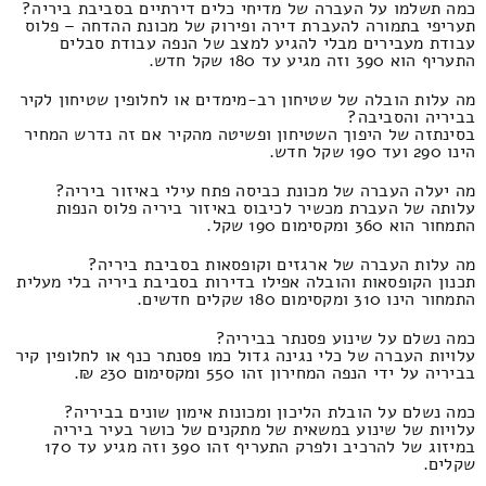
כמה תשלמו על העברה של מדיחי כלים דירתיים בסביבת ביריה?
תעריפי בתמורה להעברת דירה ופירוק של מכונת ההדחה – פלוס
עבודת מעבירים מבלי להגיע למצב של הנפה עבודת סבלים
התעריף הוא 390 וזה מגיע עד 180 שקל חדש.
מה עלות הובלה של שטיחון רב-מימדים או לחלופין שטיחון לקיר
בביריה והסביבה?
בסינתזה של היפוך השטיחון ופשיטה מהקיר אם זה נדרש המחיר
הינו 290 ועד 190 שקל חדש.
מה יעלה העברה של מכונת כביסה פתח עילי באיזור ביריה?
עלותה של העברת מכשיר לכיבוס באיזור ביריה פלוס הנפות
התמחור הוא 360 ומקסימום 190 שקל.
מה עלות העברה של ארגזים וקופסאות בסביבת ביריה?
תכנון הקופסאות והובלה אפילו בדירות בסביבת ביריה בלי מעלית
התמחור הינו 310 ומקסימום 180 שקלים חדשים.
כמה נשלם על שינוע פסנתר בביריה?
עלויות העברה של כלי נגינה גדול כמו פסנתר כנף או לחלופין קיר
בביריה על ידי הנפה המחירון זהו 550 ומקסימום 230 ₪.
כמה נשלם על הובלת הליכון ומכונות אימון שונים בביריה?
עלויות של שינוע במשאית של מתקנים של כושר בעיר ביריה
במיזוג של להרכיב ולפרק התעריף זהו 390 וזה מגיע עד 170
שקלים.