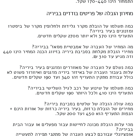
התמחור הינו 170-440 שקל.
מחירון הובלה של פריטים בודדים בביריה
כמה תשלמו על הובלת מקרר גלידות ולחלופין מקרר של ביסטרו
ומזנונים בעיר ביריה?
התעריף הינו 370 ולא יותר מ270 שקלים חדשים.
מה המחיר של העברה של אמבטיית מסאז' בביריה?
מחירי הובלת מקלחת בסביבת ביריה בזיווג הכנה המחיר הינו 440
וזה מגיע עד 310 ₪.
כמה נשלם על העברה של מאווררים ומזגנים בעיר ביריה?
עלות בעבור העברה של באיזור ביריה מזגנים ואיוורור פשוט לא
כולל עבודת מתקין התעריף זהו 340 ועד 190 שקלים חדשים.
כמה תשלמו על שינוע של רכב לגיל השלישי בביריה?
התעריף הינו 410 ולכל היותר 190 שקלים חדשים.
כמה עולה הובלה של שלטים בסביבת ביריה?
מחירים של הובלת כרזות, בעיר ביריה כרזות של אורות הינם +
הנפות התעריף הוא 450 ועד 200 שקל.
מהי עלות הובלת מכונה לחייטות עבור מפעלים או עבור הבית
בביריה?
אופציונלי עבורכם לבצע העברה של מתקני תפירה לתעשייה