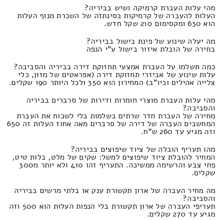
מהי עלות העברת קרמיקה ושיש בביריה?
העלות להעברה של קרמיקות בסינתזה של השכרת מנוף העלות
הוא 630 ומקסימום 210 שקל חדש.
מה יעלה שינוע של פינת בישול בביריה?
בחירה של הובלת איזור בישול ע"י הנפה
כמה תשלמו על העברת אמצעי תחזוקת דירה בביריה והסביבה?
עלות שינוע של אביזרי תחזוקת דירה (אפראטים של מזון, כלי
צלייה אהילים וכיו"ב) המחירון הוא 350 ולכל היותר 190 שקלים.
מהי עלות העברת מוצרי חומרות ודירות של סרברים בביריה
והסביבה?
מחירה של העברת חדר שרתים בשלמות בלי לשכוח את העברת
המחשבים העברה של דירה של סרברים מאה אחוז העלות זה 650
וזה מגיע עד 260 ש"ח.
מהו תעריף הובלה של ציוד שיפוצים בביריה?
המחיר להובלת ציוד שיפוצים למשל: שקים של מלט, בלות טיט,
פחי צבע והרשימה ממשיכה. התעריף זהו 410 ולא יותר מ300
שקלים.
מה מחיר העברה של ארון תקשורת ענק או בלתי מרשים בביריה
והסביבה?
תעריפי העברה של ארון תקשורת בלי הנפות העלות הוא 500 וזה
מגיע עד 270 שקלים.