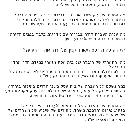
המחירון הוא 51 ומקסימום 20 שקלים.
מה המחיר של אקסטרה אריזה בסביבת ביריה לפריט שביר?
התמחור לארגז מקרטון יחידני בסביבת ביריה פלוס התקנת
רפידות נדיב יותר התמחור זהו 53 ולא יותר מ27 שקלים.
מה עלות העברת דירה בביריה עם מדרגות בלבד בפנים הדירה?
התמחור הינו הוספת 14% ועד 9%.
כמה עולה הובלת משרד קטן של חדר אחד בביריה?
מהו התעריף של הובלה של בית עסק מזערי במידת חדר אחד?
בביריה?
הובלת תכולת תאגיד בביריה והסביבה מרכזית לא בסינתזה של
הנפות התעריף הינו 720 ולכל היותר 330 ש"ח.
כמה נשלם על העברה של בית עסק כשני חדרים באיזור ביריה?
בהוספת פירוק של עסק, מחירה של הובלת בית עסק מקסימום 50
מטר רבוע המחיר הוא 1780 ועד 80 שקלים חדשים.
מה המחיר של העברה של בית עסק 3Xחדר בעיר ביריה?
בזיווג פירוק והרכבת משרד, מחירים של שינוע של משרדים של
שלוש או שלוש וחצי חדרי שינה בעיר ביריה התמחור זהו 2700
ולא יותר מ1330 ש"ח.