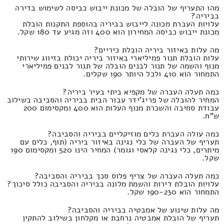
מהו התעריף של הובלה של מכונת ייבוש כביסה לשימוש בדירה
בביריה?
עלויות העברת מכונה לייבוש בביריה בהוספת התקנות הובלת
מכונת ייבוש כביסה המחירון הוא 400 וזה מגיע עד 180 שקל.
מה עלות באיזור ביריה הובלת כיריים?
עלות הובלת תנור פמיליארי באיזור ביריה יכולת בזיווג שירותי
מנוף והשמה של תנור לבנים הובלה של תנור לבנים פמיליארי
התמחור הוא 410 ולכל היותר 190 שקלים.
כמה תעלה העברה של מקפיא ביתי בעיר ביריה?
המחיר להובלה של פריג'ידר עבור הבית בביריה והסביבה בשילוב
עבודת סחיבה והשכרת מנוף העלות הוא 400 ומקסימום 200
ש"ח.
כמה עולה העברת כלים מוזיקליים בביריה והסביבה?
תעריף של העברה של כלי נגינה באיזור ביריה (תוף, כלים עם
מיתרים, כלי נגינה קלאסי וגומר) המחיר הינו 520 ומקסימום 190
שקל.
כמה תעלה העברה של צריף פלוס סכך בביריה והסביבה?
עלויות הובלת דירות והשמת מלונה בביריה והסביבה כולל סיכוך?
התמחור הוא 190-230 שקל.
מה עלות שינוע של אמבטיה בביריה והסביבה?
תעריף של הובלת אמבטיה נרחבת או מקלחון בשילוב להתקין