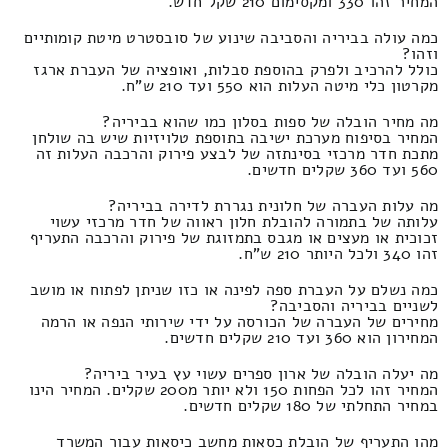
המחיר זהו 330 ומקסימום 210 שקל חדש.
כמה עולה בביריה והסביבה שינוע של סובסטרט מיטת קומותיים
וזהו?
כולל להרכיב ולפרק בהוספת סבלות, ואופציה של העברת ארגז
מקרטון כלי מיטה העלות הוא 550 ועד 210 ש"ח.
מה מחיר הובלה של ספות בסלון כמו שהוא בביריה?
המחיר בסיפוח מערכת ישיבה בתוספת טלויזיות שיש בה שולחן
מתכת חדר מרכזי בסינתזה של לבצע פירוק והרכבה העלות זה
560 ועד 360 שקלים חדשים.
מה עלות העברה של חלונית נגררת לדירה בביריה?
עלותה של בתמורה להובלת חלון ראווה של חדר מרכזי עשוי
זכוכית או מעצים או מגבס בתמזוגת של פירוק והרכבה התעריף
זהו 340 ולכל היותר 210 ש"ח.
כמה נשלם על העברת ספה לפינה או כזו שניתן לפתוח או מושב
לשניים בביריה והסביבה?
מחירים של העברה של הכורסה על ידי שירותי הנפה או הרמה
המחירון הוא 360 ועד 210 שקלים חדשים.
מה יעלה הובלה של ארון ספרים עשוי עץ בעיר ביריה?
המחיר זהו לכל הפחות 150 ולא יותר מ200 שקלים. המחיר הינו
במחיר התחלתי של 180 שקלים חדשים.
מהו התעריף של הובלת כסאות מחשב כיסאות עבור המשרד