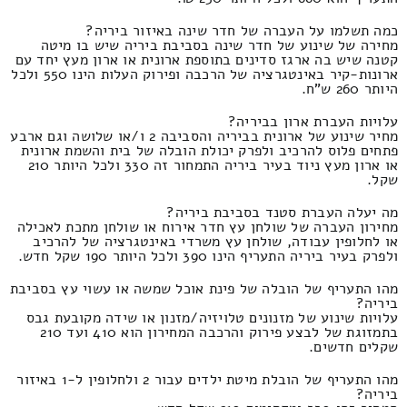
כמה תשלמו על העברה של חדר שינה באיזור ביריה?
מחירה של שינוע של חדר שינה בסביבת ביריה שיש בו מיטה
קטנה שיש בה ארגז סדינים בתוספת ארונית או ארון מעץ יחד עם
ארונות-קיר באינטגרציה של הרכבה ופירוק העלות הינו 550 ולכל
היותר 260 ש"ח.
עלויות העברת ארון בביריה?
מחיר שינוע של ארונית בביריה והסביבה 2 ו/או שלושה וגם ארבע
פתחים פלוס להרכיב ולפרק יכולת הובלה של בית והשמת ארונית
או ארון מעץ ניוד בעיר ביריה התמחור זה 330 ולכל היותר 210
שקל.
מה יעלה העברת סטנד בסביבת ביריה?
מחירון העברה של שולחן עץ חדר אירוח או שולחן מתכת לאכילה
או לחלופין עבודה, שולחן עץ משרדי באינטגרציה של להרכיב
ולפרק בעיר ביריה התעריף הינו 390 ולכל היותר 190 שקל חדש.
מהו התעריף של הובלה של פינת אוכל שמשה או עשוי עץ בסביבת
ביריה?
עלויות שינוע של מזנונים טלויזיה/מזנון או שידה מקובעת גבס
בתמזוגת של לבצע פירוק והרכבה המחירון הוא 410 ועד 210
שקלים חדשים.
מהו התעריף של הובלת מיטת ילדים עבור 2 ולחלופין ל-1 באיזור
ביריה?