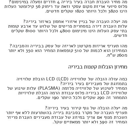
מה מחיר העברת חברה בעיר ביריה 4 חדרים ומעלה במינימום?
פלוס סיועי אריזת מקום עסקי וזאת עד ריחוק 56 קילומטר העלות
הינו 3820 ולכל היותר 1820 שקלים חדשים.
מה יעלה העברה של בניין איזורי אחסון באיזור ביריה?
עלות העברת דירה במסחרית פריטים של שלוש עד ארבע קומות
בתי עסק העלות הינו מינימום 4800 ולכל היותר 8100 שקלים
חדשים.
מהו תעריף אריזות מקרטון לאריזה של עסק בביריה והסביבה?
המחירון הוא לכמות של 510 קופסאות המחיר הוא 350 ולא יותר
מ260 ש"ח.
מחירון הובלות קטנות בביריה
כמה עולה הובלה של טלוויזיה LCD (LCD) הובלת טלויזיה
בתמזוגת של מעבירים בעיר ביריה?
המחיר לשינוע של טלוויזיה פלזמה (PLASMA) עלות שינוע של
טלוויזיה LCD בביריה פלוס עבודת הרמה הובלת טלויזיות
התמחור זה 290 שקלים ולכל היותר 190 שקלים.
מה יעלה הובלה של גוף קירור בעיר ביריה?
תעריף העברה של מקרר בסביבת ביריה בהשתרעות ללא אף יותר
השכרת מנוף אם צריך במיזוג של עבודת מעבירים העברת פריזר
המחיר זה 390 ולא יותר ממאתיים שקל.