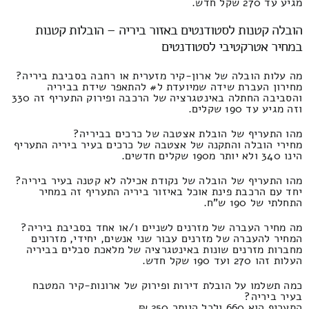
מגיע עד 270 שקל חדש.
הובלה קטנות לסטודנטים באזור ביריה – הובלות קטנות
במחיר אטרקטיבי לסטודנטים
מה עלות הובלה של ארון-קיר מזערית או רחבה בסביבת ביריה?
מחירון העברת שידה שמיועדת ל# להתאפר שידת בביריה
והסביבה החתלה באינטגרציה של הרכבה ופירוק התעריף זה 330
וזה מגיע עד 190 שקלים.
מהו התעריף של הובלת אצטבה של כרכים בביריה?
מחירי הובלה והתקנה של אצטבה של כרכים בעיר ביריה התעריף
הינו 340 ולא יותר מ190 שקלים חדשים.
מהו התעריף של הובלה של נקודת אכילה לא קטנה בעיר ביריה?
יחד עם הרכבת פינת אוכל באיזור ביריה התעריף זה במחיר
התחלתי של 190 ש"ח.
מה מחיר העברה של מזרנים לשניים ו/או אחד בסביבת ביריה?
המחיר להעברה של מזרנים עבור שני אנשים, יחידי, מזרונים
מחברות מזרנים שונות באינטגרציה של מלאכת סבלים בביריה
העלות זהו 270 ועד 190 שקל חדש.
כמה תשלמו על הובלת דירות ופירוק של ארונות-קיר המטבח
בעיר ביריה?
התעריף הוא 660 ולכל היותר 250 ₪.