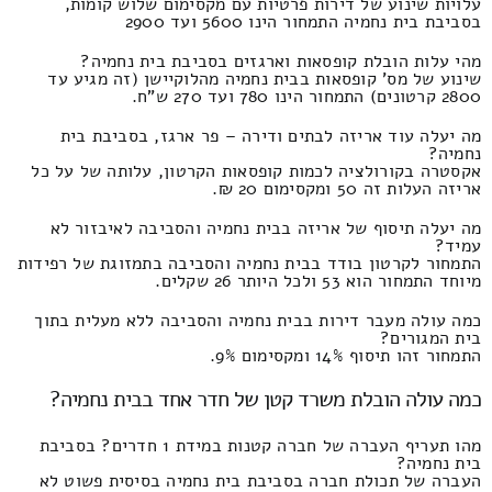
עלויות שינוע של דירות פרטיות עם מקסימום שלוש קומות,
בסביבת בית נחמיה התמחור הינו 5600 ועד 2900
מהי עלות הובלת קופסאות וארגזים בסביבת בית נחמיה?
שינוע של מס' קופסאות בבית נחמיה מהלוקיישן (זה מגיע עד
2800 קרטונים) התמחור הינו 780 ועד 270 ש"ח.
מה יעלה עוד אריזה לבתים ודירה – פר ארגז, בסביבת בית
נחמיה?
אקסטרה בקורולציה לכמות קופסאות הקרטון, עלותה של על כל
אריזה העלות זה 50 ומקסימום 20 ₪.
מה יעלה תיסוף של אריזה בבית נחמיה והסביבה לאיבזור לא
עמיד?
התמחור לקרטון בודד בבית נחמיה והסביבה בתמזוגת של רפידות
מיוחד התמחור הוא 53 ולכל היותר 26 שקלים.
כמה עולה מעבר דירות בבית נחמיה והסביבה ללא מעלית בתוך
בית המגורים?
התמחור זהו תיסוף 14% ומקסימום 9%.
כמה עולה הובלת משרד קטן של חדר אחד בבית נחמיה?
מהו תעריף העברה של חברה קטנות במידת 1 חדרים? בסביבת
בית נחמיה?
העברה של תכולת חברה בסביבת בית נחמיה בסיסית פשוט לא