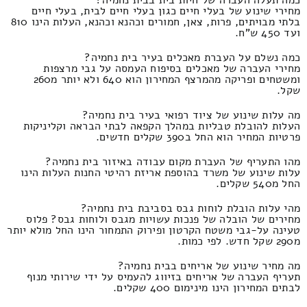
מחירי שינוע של בעלי חיים כגון בעלי חיים לבית, בעלי חיים
בלתי מבויתים, פרות, צאן, חמורים וכהנא וכהנא, העלות הינו 810
ועד 450 ש"ח.
כמה נשלם על העברת מאכלים בעיר בית נחמיה?
מחירי העברה של מאכלים בסיפוח העמסה על גבי מרצפות
ומשטחים ופריקה מהמרצף המחירון הוא 640 ולא יותר מ260
שקל.
מה עלות שינוע של ציוד רפואי בעיר בית נחמיה?
העלות להובלת טבליות במהלך הקפאה לבתי הבראה וקליניקות
פרטיות המחיר הוא החל ב390 שקלים חדשים.
מהו התעריף של העברת מקום עבודה באיזור בית נחמיה?
עלות שינוע של משרד בהוספת אריזת רהיטי החנות העלות הינו
החל מ540 שקלים.
מהי עלות הובלת לוחות גבס בסביבת בית נחמיה?
מחירים של הובלה של פנכות עשויות מגבס ולוחות גבס? פלוס
טעינה על-גבי משטח הקרטון ופירוק התמחור הינו החל מולא יותר
מ290 שקל חדש. לפי כמות.
מה מחיר שינוע של אריחים בבית נחמיה?
תעריף העברה של אריחים בזיווג להעמיס על ידי שירותי מנוף
לבתים המחירון הינו מינימום 400 שקלים.