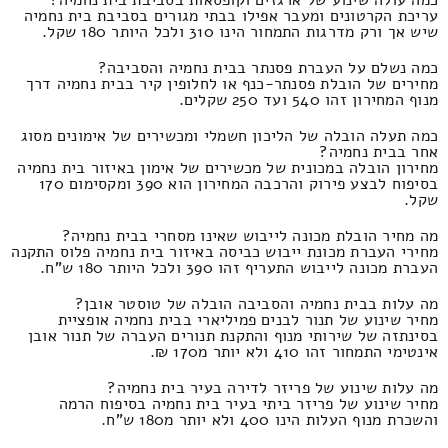
עריכת הקרטונים ומעבר אפילו בבתי מגורים בסביבת בית נחמיה
שיש אך ורק מדרגות התמחור הינו 310 ולכל היותר 180 שקל.
כמה נשלם על העברת פסנתר בבית נחמיה והסביבה?
מחירים של הובלת פסנתר-כנף או לחלופין קיר בבית נחמיה דרך
מנוף המחירון זהו 540 ועד 250 שקלים.
כמה תעלה הובלה של הליכון חשמלי ומכשירים של אימונים מסוג
אחר בבית נחמיה?
מחירון הובלה במכונית של מכשירים של אימון באיזור בית נחמיה
בסיפוח לבצע פירוק והרכבה המחירון הוא 390 ומקסימום 170
שקל.
מה מחיר הובלת מכונה לייבוש שאינו מסחרי בבית נחמיה?
מחירי העברת מכונת ייבוש כביסה באיזור בית נחמיה פלוס התקנה
העברת מכונה לייבוש התעריף זהו 390 ולכל היותר 180 ש"ח.
מה עלות בבית נחמיה והסביבה הובלה של טוסטר אובן?
מחיר שינוע של תנור לבנים פמיליארי בבית נחמיה אופציית
בסינתזה של שירותי מנוף והתקנת תנורים העברה של תנור אובן
אינטימי התמחור זהו 410 ולא יותר מ170 ₪.
מה עלות שינוע של פריזר לדירה בעיר בית נחמיה?
מחיר שינוע של פריזר ביתי בעיר בית נחמיה בסיפוח הרמה
והשכרת מנוף העלות הינו 400 ולא יותר מ180 ש"ח.