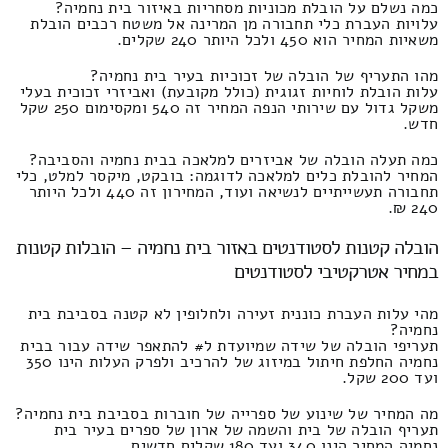
כמה נשלם על הובלת מכוניות מסחריות באיזור בית נחמיה?
עלויות העברת כלי תחבורה מן המרינה אל משטח רכבים הובלת
משאיות המחיר הוא 450 ולכל היותר 240 שקלים.
מהו התעריף של הובלה של זכוכיות בעיר בית נחמיה?
עלות הובלת לוחיות זגוגית (כולל מקובעת) ואביזרי זכוכית בעלי
משקל גדול עם שירותי הנפה המחיר זה 540 ומקסימום 250 שקל
חדש.
כמה תעלה הובלה של אביזרים למלאכה בבית נחמיה והסביבה?
המחיר להובלת כלים למלאכה לדוגמה: בובקט, מיקסר למלט, כלי
תחבורה תעשייתיים לנשיאה ועוד, המחירון זה 440 ולכל היותר
240 ₪.
הובלה קטנות לסטודנטים באזור בית נחמיה – הובלות קטנות
במחיר אטרקטיבי לסטודנטים
מהי עלות העברת כוננית זעירה ולחלופין לא קטנה בסביבת בית
נחמיה?
תעריפי הובלה של שידה שמיועדת ל# להתאפר שידה עבור בבית
נחמיה החלפת חיתול במיזוג של להרכיב ולפרק העלות הינו 350
ועד 200 שקל.
מה המחיר של שינוע של ספרייה של חוברות בסביבת בית נחמיה?
תעריף הובלה של בית והשמה של ארון של ספרים בעיר בית
נחמיה המחיר הינו 340 ועד 180 שקלים חדשים.