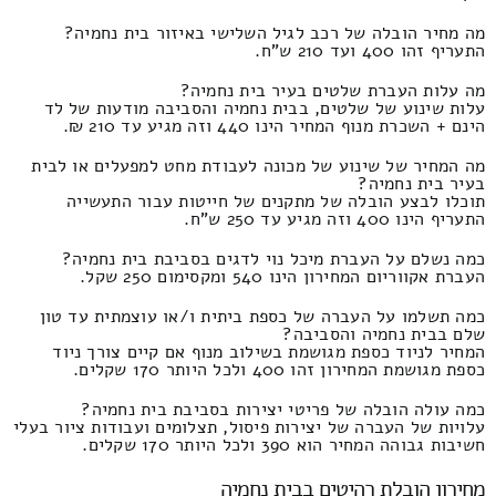
מה מחיר הובלה של רכב לגיל השלישי באיזור בית נחמיה?
התעריף זהו 400 ועד 210 ש"ח.
מה עלות העברת שלטים בעיר בית נחמיה?
עלות שינוע של שלטים, בבית נחמיה והסביבה מודעות של לד
הינם + השכרת מנוף המחיר הינו 440 וזה מגיע עד 210 ₪.
מה המחיר של שינוע של מכונה לעבודת מחט למפעלים או לבית
בעיר בית נחמיה?
תוכלו לבצע הובלה של מתקנים של חייטות עבור התעשייה
התעריף הינו 400 וזה מגיע עד 250 ש"ח.
כמה נשלם על העברת מיכל נוי לדגים בסביבת בית נחמיה?
העברת אקווריום המחירון הינו 540 ומקסימום 250 שקל.
כמה תשלמו על העברה של כספת ביתית ו/או עוצמתית עד טון
שלם בבית נחמיה והסביבה?
המחיר לניוד כספת מגושמת בשילוב מנוף אם קיים צורך ניוד
כספת מגושמת המחירון זהו 400 ולכל היותר 170 שקלים.
כמה עולה הובלה של פריטי יצירות בסביבת בית נחמיה?
עלויות של העברה של יצירות פיסול, תצלומים ועבודות ציור בעלי
חשיבות גבוהה המחיר הוא 390 ולכל היותר 170 שקלים.
מחירון הובלת רהיטים בבית נחמיה