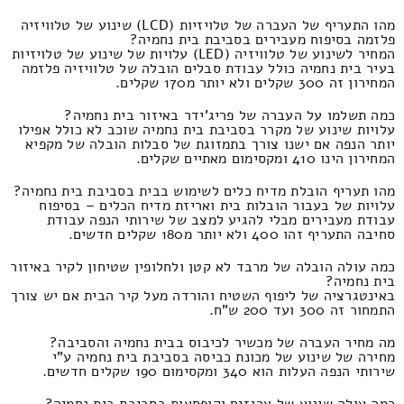
מהו התעריף של העברה של טלויזיות (LCD) שינוע של טלוויזיה
פלזמה בסיפוח מעבירים בסביבת בית נחמיה?
המחיר לשינוע של טלוויזיה (LED) עלויות של שינוע של טלויזיות
בעיר בית נחמיה כולל עבודת סבלים הובלה של טלוויזיה פלזמה
המחירון זה 300 שקלים ולא יותר מ170 שקלים.
כמה תשלמו על העברה של פריג'ידר באיזור בית נחמיה?
עלויות שינוע של מקרר בסביבת בית נחמיה שוכב לא כולל אפילו
יותר הנפה אם ישנו צורך בתמזוגת של סבלות הובלה של מקפיא
המחירון הינו 410 ומקסימום מאתיים שקלים.
מהו תעריף הובלת מדיח כלים לשימוש בבית בסביבת בית נחמיה?
עלויות של בעבור הובלות בית ואריזת מדיח הכלים – בסיפוח
עבודת מעבירים מבלי להגיע למצב של שירותי הנפה עבודת
סחיבה התעריף זהו 400 ולא יותר מ180 שקלים חדשים.
כמה עולה הובלה של מרבד לא קטן ולחלופין שטיחון לקיר באיזור
בית נחמיה?
באינטגרציה של ליפוף השטיח והורדה מעל קיר הבית אם יש צורך
התמחור זה 300 ועד 200 ש"ח.
מה מחיר העברה של מכשיר לכיבוס בבית נחמיה והסביבה?
מחירה של שינוע של מכונת כביסה בסביבת בית נחמיה ע"י
שירותי הנפה העלות הוא 340 ומקסימום 190 שקלים חדשים.
כמה עולה שינוע של ארגזים וקופסאות בסביבת בית נחמיה?