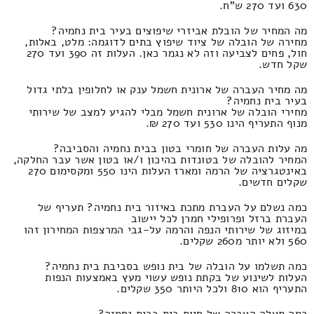
630 ועד 270 ש"ח.
מה המחיר של הובלת אביזרי שיפוצים בעיר בית נחמיה?
מחירה של הובלה של ציוד שיפוץ בתים לדוגמה: מלט, באלות,
חול, פחים לצביעה וזה לא נגמר כאן. העלות זה 390 ועד 270
שקל חדש.
מה מחיר העברה של ארונית חשמל ענק או לחלופין בלתי גדול
בעיר בית נחמיה?
מחירי הובלה של ארונית חשמל מבלי להגיע למצב של שירותי
מנוף התעריף הינו 530 ועד 270 ₪.
מה עלות העברה של חומרי בטון בבית נחמיה והסביבה?
המחיר להובלה של בטונדות בהיכון ו/או בטון אשר עבר החלקה,
באינטגרציה של הרמה ומארז העלות הינו 550 ומקסימום 270
שקלים חדשים.
כמה נשלם על העברת מתכת באיזור בית נחמיה? תעריף של
העברת ברזל ופרופילי חמרן לכל יישוב
במיזוג של שירותי הנפה והרמה על-גבי המרצפות המחירון זהו
560 ולא יותר מ260 שקלים.
כמה תשלמו על הובלה של בית נופש בסביבת בית נחמיה?
העלות לשינוע של בקתת נופש עשוי מעץ באמצעות הנפות
התעריף הוא 810 ולכל היותר 350 שקלים.
כמה תעלה העברה של חיות בית בבית נחמיה?