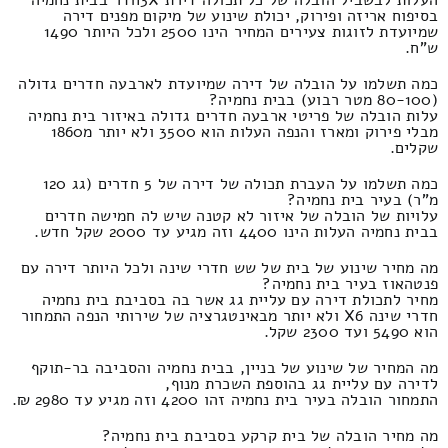
בסיפוח אריזה ופירוק, יכולת שינוע של מיקום מפנים דירה
שמיועדת לזוגות צעירים המחיר הינו 2500 ולכל היותר 1490
ש"ח.
כמה תשלמו על הובלה של דירה שמיועדת לארבעה חדרים גדולה
(80-100 מטר רבוע) בבית נחמיה?
עלות הובלה של פריטי ארבעה חדרים גדולה באיזור בית נחמיה
מבלי פירוק ומארז והנפה העלות הוא 3500 ולא יותר מ1860
שקלים.
כמה תשלמו על העברת תכולה של דירה של 5 חדרים (גג 120
מ"ר) בעיר בית נחמיה?
עלויות של הובלה של איזור לא קטנה שיש לה חמישה חדרים
בבית נחמיה העלות הינו 4400 וזה מגיע עד 2000 שקל חדש.
מה מחיר שינוע של בית של שש חדרי שינה ולכל היותר דירה עם
פנטהאוז בעיר בית נחמיה?
מחיר לתכולת דירה עם עליית גג אשר בה בסביבת בית נחמיה
חדרי שינה X6 ולא יותר מבאינטגרציה של שירותי הנפה התמחור
הוא 5490 ועד 2300 שקל.
מה המחיר של שינוע של בניין, בבית נחמיה והסביבה בר-תוקף
לדירה עם עליית גג בהוספת השכרת מנוף,
התמחור הובלה בעיר בית נחמיה זהו 4200 וזה מגיע עד 2980 ₪.
מה מחיר הובלה של בית קרקע בסביבת בית נחמיה?