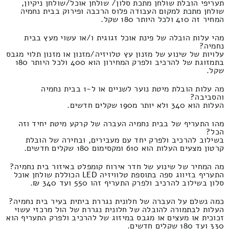
תעריפי הובלת שולחן מתכת סלון/ שולחן אוכל/שולחן ניקיון,
שולחן מתכת למקום העבודה פלוס הרכבה ופירוק בבית נחמיה
המחיר זה 410 ולכל היותר 180 שקל.
מהי עלות הובלה של פינת אוכל זגוגית ו/או עשוי מעץ בבית
נחמיה?
עלויות של שינוע של מזנון עץ טלויזיה/מזנון או מזנון תלוי מגבס
בתמזוגת של להרכיב ולפרק המחירון הוא 400 ולכל היותר 180
שקל.
מה עלות הובלת מיטת נוער לשניים או ל-1 בבית נחמיה
והסביבה?
העלות הוא 340 ולא יותר מ190 שקלים חדשים.
מהו התעריף של בבית נחמיה העברה של קרקע מיטת יחיד וזה
הכל?
בשילוב להרכיב ולפרק יחד עם מעבירים, ובחירה של הובלת
קרטון מצעים העלות הוא 610 ומקסימום 180 שקלים חדשים.
מה המחיר של שינוע של חדר אירוח קומפלט באיזור בית נחמיה?
התעריף בזיווג ספה בתוספת טלוויזיה LED הכוללת שולחן אוכל
סלון בשילוב להרכיב ולפרק התעריף זהו 550 ועד 340 ₪.
כמה נשלם על העברה של חלונית נגררת ביתית בעיר בית נחמיה?
העלות לבתמורה להובלה של חלונית נגררת של הול מרכזי עשוי
זכוכית או מעצים או מגבס במיזוג של להרכיב ולפרק התעריף הוא
330 ועד 180 שקלים חדשים.