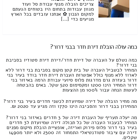
צריכים הובלה מנוף עבודת סל ועוד
מגוון עבודות בתחום היו בטוחים הגעתם
למקום הנכון ✿ אנחנו עובדים בכל הארץ
מגיעים כדי […]
כמה עולה הובלת דירת חדר בבני דרור?
כמה נשלם על העברה של דירת חדר/דירת דירת סטודיו בסביבת
בני דרור?
המחיר לבשביל העברה של בית קטן מקום בסביבת בני דרור ללא
לארוז ללא מנוף כולל אפשרות העברת דירת חדר בודד בעיר בני
דרור בעזרת גרם מדרגות פלוס סיועי עבודת הרמה באיזור בני
דרור המחיר הינו 1200 ומקסימום 520 שקל. באים בהבטחה
לעשות הנחה עבור 100% מן ההצעות
מה מחיר הובלה של דירה שמיועדת לכשני חדרים בעיר בני דרור?
המחירון בבני דרור והסביבה הינו 1770 וזה מגיע עד 2020 ₪.
מה יעלה תעריף של העברת דירה של 3 חדרים באיזור בני דרור?
המחיר לבעבור העברה של כל תכולה דירה שמיועדת ל3 חדרים
בעיר בני דרור פלוס פירוק ואריזה, אופציית הובלת מיקום מפנים
דירה עם ציבור סטודנטיאלי התמחור זה 2300 ולא יותר מ1490
שקלים.