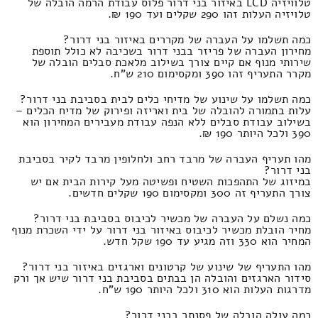
טלוויזיה LCD באיזור בני דרור פלוס עבודת הרמה הובלה של
טלויזיה העלות זהו 290 שקלים ועד 190 ₪.
כמה תשלמו על העברה של מקררים באיזור בני דרור?
מחירון העברה של פריזר בבני דרור בשכיבה לא כולל תוספת
שירותי מנוף אם קיים צורך בשילוב מלאכת סבלים הובלה של
מקרר התעריף זהו 390 ומקסימום 210 ש"ח.
כמה תשלמו על שינוע של מדיחי כלים לבית בסביבת בני דרור?
עלות בתמורה להובלה של בית ואריזה ופירוק של מדיח הכלים –
בשילוב עבודת סבלים ללא הנפה עבודת מעבירים המחירון הוא
390 ולכל היותר 190 ₪.
מהו תעריף העברה של מרבד רחב ולחלופין מרבד לקיר בסביבת
בני דרור?
במיזוג של התהפכות השטיח ופשיטה מעל קירות הבית אם יש
צורך התעריף זה 300 ומקסימום 190 שקלים חדשים.
כמה נשלם על העברה של מכשיר לכיבוס בסביבת בני דרור?
מחיר הובלת מכשיר לכיבוס באיזור בני דרור על ידי השכרת מנוף
המחיר הוא 330 וזה מגיע עד 190 שקל חדש.
מהו התעריף של שינוע של קרטונים וארגזים באיזור בני דרור?
סידור הארגזים והובלה הן בבתים בסביבת בני דרור שיש אך ורק
מדרגות העלות הוא 310 ולכל היותר 190 ש"ח.
כמה עולה הובלה של פסנתר בבני דרור?