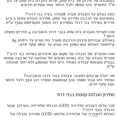
בתמזוגת של פירוק של בית עסק, עלות העברת בית עסק עד 50
מ"ר התעריף הינו 1800 ולכל היותר 100 שקלים חדשים.
כמה נשלם על העברת חברה 3Xחדר בעיר בני דרור?
בתמזוגת של הרכבה ופירוק של עסק, מחירון הובלת עסקי 3/3.5
חדרים באיזור בני דרור המחירון זהו 3200 ומקסימום 1320 ש"ח.
מהו תעריף העברת בית עסק בבני דרור והסביבה 4 חדרים ומעלה
ויותר?
בשילוב עבודות פירוק והרכבת משרד וזה מגיע עד ריחוק 64
קילומטר העלות הוא 3760 וזה מגיע עד 1810 שקל חדש.
מהו התעריף של הובלה של מקום עם איזורים באיזור בני דרור?
תעריף הובלה של בית באוטו חפצים של שלושה עד ארבעה קומות
בבניין מקומות עבודה המחיר הינו החל מ4600 ולא יותר מ7700
ש"ח.
מה יעלה ארגזים למעבר עבודה בבני דרור והסביבה?
המחיר זהו עבור מספר 510 קופסאות המחיר זהו 330 ולכל היותר
230 שקל חדש.
מחירון הובלות קטנות בבני דרור
מהי עלות העברת טלויזיה (LED) הובלת טלוויזיה בשילוב אנשי
הובלה בבני דרור?
העלות להעברה של טלוויזיה פלזמה (LCD) מחירון הובלה של