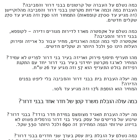
כמה נשלם על העברה של קרטונים בבני דרור והסביבה?
העברת כמה וכמה אריזות מקרטון בבני דרור והסביבה מהלוקיישן
(זה מגיע עד 2700 קופסאות) התמחור זהו 790 וזה מגיע עד 270
שקלים חדשים.
כמה נשלם על אקסטרה מארז לדירות מגורים ודירה – לקופסא,
בבני דרור והסביבה?
אקסטרה לפי כמה וכמה הארגזים, מחיר עבור כל אריזה ופירוק
העלות הינו 50 ולכל היותר 21 שקלים חדשים.
מהו תעריף תיסוף פירוק ואריזה בעיר בני דרור לפריט לא עמיד?
המחיר לארגז מקרטון יחידני בעיר בני דרור יחד עם התקנת
רפידות בולט התעריף הוא 57 וזה מגיע עד 26 ש"ח.
מה יעלה העברת בית בבני דרור והסביבה בלי ליפט בפנים
הדירה?
המחיר הוא הוספת 17% וזה מגיע עד 10%.
כמה עולה הובלת משרד קטן של חדר אחד בבני דרור?
מה יעלה העברת תאגיד מצומצם במידת חדר בודד? בבני דרור?
שינוע של פריטים של עסק בעיר בני דרור נורמלית פשוט לא
בזיווג שירותי הנפה המחירון זה 690 ולכל היותר 330 שקל.
כמה נשלם על הובלת בית עסק בערך שני חדרים בבני דרור?