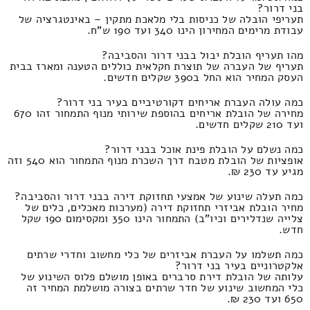
בני דרור?
תעריפי הובלה של כניסות בלי מלאכת מתקין – באינטגרציה של
עבודת מרימים המחירון הינו 340 ועד 190 ש"ח.
מהו תעריף הובלת יבול בבני דרור והסביבה?
תעריף של העברה של תוצרת חקלאית כוללים הטענה ומארז בבית
העסק המחיר הוא החל ב390 שקלים חדשים.
כמה עולה העברת אריחים דקורטיביים בעיר בני דרור?
מחירה של הובלת אריחים בהוספת שירותי מנוף התמחור זהו 670
ועד 210 שקלים חדשים.
כמה נשלם על הובלת פינת אוכל בבני דרור?
אופציות של הובלת מטבח דרך השכרת מנוף התמחור הוא 540 וזה
מגיע עד 230 ₪.
כמה תעלה שינוע של אמצעי תחזוקת דירה בבני דרור והסביבה?
מחיר הובלת אביזרי תחזוקת דירה (מערכות מאכלים, כלים של
צלייה שנדלירים וכיו"ב) התמחור הינו 350 ומקסימום 190 שקל
חדש.
כמה תשלמו על העברת אביזרים של כלי מחשוב וחדרי שרתים
אלקטרוניים בעיר בני דרור?
עלותה של הובלת דירת סרברים באופן מושלם פלוס השינוע של
כלי המחשוב שינוע של חדר שרתים בצורה מושלמת המחיר זה
650 ועד 230 ₪.