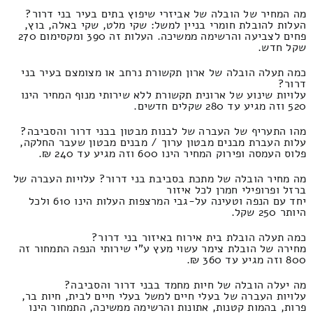
מה המחיר של הובלה של אביזרי שיפוץ בתים בעיר בני דרור?
העלות להובלת חומרי בניין למשל: שקי מלט, שקי באלה, בוץ,
פחים לצביעה והרשימה ממשיכה. העלות זה 390 ומקסימום 270
שקל חדש.
כמה תעלה הובלה של ארון תקשורת נרחב או מצומצם בעיר בני
דרור?
עלויות שינוע של ארונית תקשורת ללא שירותי מנוף המחיר הינו
520 וזה מגיע עד 280 שקלים חדשים.
מהו התעריף של העברה של לבנות מבטון בבני דרור והסביבה?
עלות העברת מבנים מבטון ערוך / מבנים מבטון שעבר החלקה,
פלוס העמסה ופירוק המחיר הינו 600 וזה מגיע עד 240 ₪.
מה מחיר הובלה של מתכת בסביבת בני דרור? עלויות העברה של
ברזל ופרופילי חמרן לכל איזור
יחד עם הנפה וטעינה על-גבי המרצפות העלות הינו 610 ולכל
היותר 250 שקל.
כמה תעלה הובלת בית אירוח באיזור בני דרור?
מחירה של הובלת צימר עשוי מעץ ע"י שירותי הנפה התמחור זה
800 וזה מגיע עד 360 ₪.
מה יעלה הובלה של חיות מחמד בבני דרור והסביבה?
עלויות העברה של בעלי חיים למשל בעלי חיים לבית, חיות בר,
פרות, בהמות קטנות, אתונות והרשימה ממשיכה, התמחור הינו