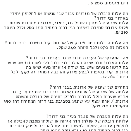
הינו מינימום 200 ₪.
מה עלות הובלה של מזרנים עבור שני אנשים או לחלופין יחידי
באיזור בני דרור?
עלות שינוע של מזרן בשביל זוג, יחידי, מזרנים מחברות שונות
פלוס עבודת סחיבה באיזור בני דרור המחיר הינו 260 ולכל היותר
210 ₪.
מה עלות הובלות בית ופירוק של ארונות-קיר המטבח בבני דרור?
העלות זה 670 ולכל היותר 240 שקל.
מהו התעריף של העברת חדרי שינה באיזור בני דרור?
עלות העברת חדר שינה באיזור בני דרור בלי לשכוח מיטה שיש
בה קרטון מצעים שיש בה שידה או ארון מעץ שיש בה
ארונות-קיר בסיפוח לבצע פירוק והרכבה המחיר זה 540 ולכל
היותר 260 ₪.
מחירים של שינוע של ארונית בבני דרור?
עלותה של שינוע של ארונית באיזור בני דרור שתיים או 3 וגם
ארבע שערים כולל להרכיב ולפרק בחירה של הובלה והשמת
ארונית / ארון עצוי עץ שינוע בסביבת בני דרור המחירון זהו 350
ומקסימום 210 שקל.
מה עלות העברה של סטנד בעיר בני דרור?
עלויות הובלה של שולחן חדר אירוח או שולחן מתכת לאכילה או
לחלופין עבודה, שולחן למשרד יחד עם להרכיב ולפרק בסביבת
בני דרור המחיר הינו 410 ולא יותר מ190 שקל.