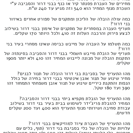
מחירים של העברת פסנתר קיר או כנף בבני דרור והסביבה ע"י
השכרת מנוף המחיר הוא 540 וזה מגיע עד 240 ש"ח.
כמה עולה הובלה של הליכון ומתקנים של ספורט אחרים באיזור
בני דרור?
תעריף העברה במסחרית של מתקנים של אימון בבני דרור בשילוב
לבצע פירוק והרכבה העלות זה 410 ולכל היותר 170 שקלים.
כמה תשלמו על העברה של מייבש כביסה שאינו מסחרי בעיר בני
דרור?
תעריף של הובלת מייבש חשמלי בבני דרור והסביבה בסינתזה של
התקנות הובלה של מכונה לייבוש המחיר זהו 410 ולא יותר מ190
שקלים.
מהו התעריף של בסביבת בני דרור הובלה של תנור לבנים?
מחיר שינוע של תנור אובן אינטימי בבני דרור בחירה של כולל
הנפות והתקנת כיריים שינוע של תנור אובן משפחתי התמחור זהו
390 ועד 180 שקל.
מהו התעריף של הובלת מקפיא ביתי בבני דרור והסביבה?
המחיר להובלת פריג'ידר לשימוש בבית בעיר בני דרור בשילוב
עבודת סחיבה ושירותי מנוף התעריף הוא 400 ועד 200 שקלים
חדשים.
מהו התעריף של העברת ציוד למוזיקאים בבני דרור?
עלויות של הובלה של כלי בסביבת בני דרור (תוף, כלים עם
מיתרים, כלי קלאסי וגומר) העלות זהו 500 ולא יותר מ210 שקלים