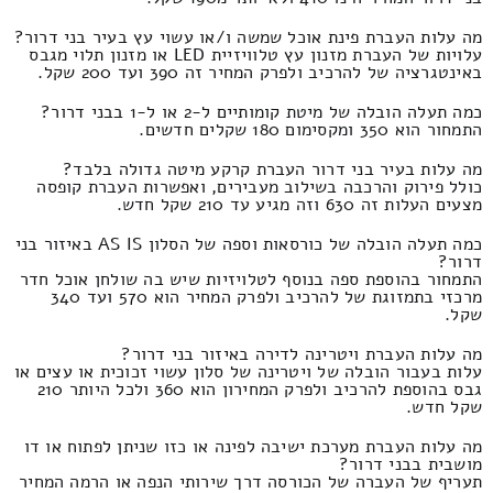
מה עלות העברת פינת אוכל שמשה ו/או עשוי עץ בעיר בני דרור?
עלויות של העברת מזנון עץ טלוויזיית LED או מזנון תלוי מגבס
באינטגרציה של להרכיב ולפרק המחיר זה 390 ועד 200 שקל.
כמה תעלה הובלה של מיטת קומותיים ל-2 או ל-1 בבני דרור?
התמחור הוא 350 ומקסימום 180 שקלים חדשים.
מה עלות בעיר בני דרור העברת קרקע מיטה גדולה בלבד?
כולל פירוק והרכבה בשילוב מעבירים, ואפשרות העברת קופסה
מצעים העלות זה 630 וזה מגיע עד 210 שקל חדש.
כמה תעלה הובלה של כורסאות וספה של הסלון AS IS באיזור בני
דרור?
התמחור בהוספת ספה בנוסף לטלויזיות שיש בה שולחן אוכל חדר
מרכזי בתמזוגת של להרכיב ולפרק המחיר הוא 570 ועד 340
שקל.
מה עלות העברת ויטרינה לדירה באיזור בני דרור?
עלות בעבור הובלה של ויטרינה של סלון עשוי זכוכית או עצים או
גבס בהוספת להרכיב ולפרק המחירון הוא 360 ולכל היותר 210
שקל חדש.
מה עלות העברת מערכת ישיבה לפינה או כזו שניתן לפתוח או דו
מושבית בבני דרור?
תעריף של העברה של הכורסה דרך שירותי הנפה או הרמה המחיר