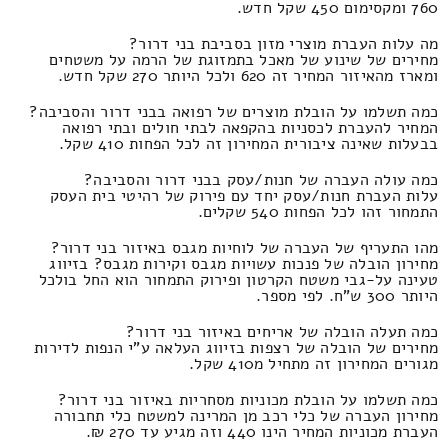
760 ומקסימום 450 שקל חדש.
מה עלות העברת מוצרי מזון בסביבת בני דרור?
מחירים של שינוע של מאכל בתמזוגת של הרמה על משטחים
ומארז מהאיזור המחיר זה 620 ולכל היותר 270 שקל חדש.
כמה תשלמו על הובלת מוצרים של רפואה בבני דרור והסביבה?
המחיר להעברת לכסניות בהקפאה לבתי חולים ובתי רפואה
בבעלות שאינה ציבורית המחירון זה לכל הפחות 410 שקל.
כמה עולה העברה של חנות/עסק בבני דרור והסביבה?
עלות העברת חנות/עסק יחד עם פירוק של רהיטי בית העסק
התמחור זהו לכל הפחות 540 שקלים.
מהו התעריף של העברה של לוחיות מגבס באיזור בני דרור?
מחירון הובלה של פנכות עשויות מגבס וקירות מגבס? בזיווג
טעינה על-גבי משטח הקרטון ופירוק התמחור הוא החל בולכל
היותר 300 ש"ח. לפי מספר.
כמה תעלה הובלה של אריחים באיזור בני דרור?
מחירים של הובלה של רצפות בזיווג העלאה ע"י הנפות לדירות
מגורים המחירון זה מתחיל מ410 שקל.
כמה תשלמו על הובלת מכוניות מסחריות באיזור בני דרור?
מחירון העברה של כלי רכב מן המרינה למשטח כלי תחבורה
העברת מכוניות המחיר הינו 440 וזה מגיע עד 270 ₪.