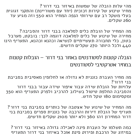
מהי עלות הובלה של שמשות באיזור בני דרור?
מחיר שינוע של קירות זכוכית (יחד עם משוריינת) והתקני זגוגית
בעלי משקל רב עם שירותי הנפה המחיר הוא 550 וזה מגיע עד
260 שקלים.
מה המחיר של הובלת כלים למלאכה בבני דרור והסביבה?
מחירה של שינוע של כלים למלאכה דוגמה לכך: בובקט, מערבל
בטון, כלי תחבורה תעשייתיים לנשיאה וכהנא וכהנא, התעריף הינו
440 ולכל היותר 270 שקלים חדשים.
הובלה קטנות לסטודנטים באזור בני דרור – הובלות קטנות
במחיר אטרקטיבי לסטודנטים
מה מחיר העברת כוננית לא גדולה או לחלופין מאסיבית בסביבת
בני דרור?
עלויות של הובלת שידה עבור איפור שידה עבור בבני דרור
והסביבה החלפת טיטול בשילוב להרכיב ולפרק התעריף הוא 350
ומקסימום 180 שקל חדש.
מה המחיר של שינוע של אצטבה של כותרים בסביבת בני דרור?
תעריף של הובלת דירות והרכבה של כוננית ספרים בסביבת בני
דרור המחירון זהו 360 ולא יותר מ210 שקלים חדשים.
כמה תשלמו על העברת פינה לאכילה גדולה באיזור בני דרור?
במיזוג של הרכבת ופירוק פינת אוכל באיזור בני דרור התעריף