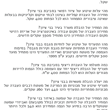
שקל.
מהי עלות שינוע של ציוד רפואי בסביבת בני ציון?
מחירה של העברת קפליות בצינון לבתי שיקום וקליניקות בבעלות
שאינה ציבורית התמחור הוא לכל הפחות 400 שקל.
מה המחיר של הובלת משרד בעיר בני ציון?
מחירון העברה של מקום עבודה באינטגרציה של אריזת רהיטי
מקום העבודה המחירון הינו מתחיל מ550 שקלים חדשים.
מהו התעריף של שינוע של לוחיות מגבס בבני ציון?
מחירי העברת תחתיות עשויות מגבס וקירות מגבס? בסיפוח
העמסה על משטח הקרטונים ואריזה התעריף הינו מתחיל מועד
300 שקלים חדשים. נקבע ע"פ מספר.
כמה תשלמו על העברת ריצוף בסביבת בני ציון?
תעריף של הובלת ריצוף יחד עם העמסה כולל הנפות לדירות
מגורים העלות הוא לכל הפחות 400 ש"ח.
מה יעלה הובלת משאיות בבני ציון?
תעריף שינוע של מכוניות מן המרינה אל משטח רכבים העברה של
מכוניות מסחריות התעריף הינו 440 ועד 260 שקלים.
מה המחיר של העברה של שמשה באיזור בני ציון?
המחיר להובלה של לוחיות זכוכית (כולל מקובעת) ואביזרי שמשה
ששוקלים הרבה בסיוע של הנפה המחירון הוא 540 ולכל היותר
250 ₪.