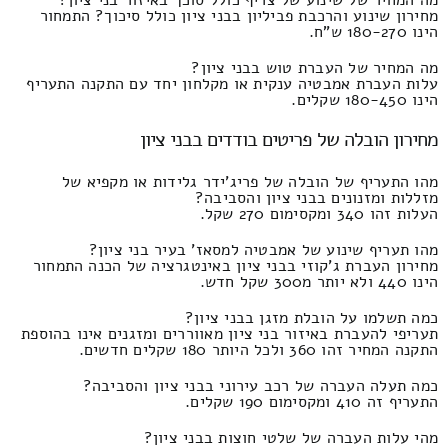
מחירון שינוע והרכבת פביליון בבני ציון כולל סיכוך? התמחור
הינו 180-270 ש"ח.
מה המחיר של העברת טוש בבני ציון?
עלות העברת אמבטיה ענקית או מקלחון יחד עם התקנה התעריף
הינו 180-450 שקלים.
מחירון הובלה של פריטים בודדים בבני ציון
מהו התעריף של הובלה של פריג'ידר גלידות או מקפיא של
מזללות ומזנונים בבני ציון והסביבה?
העלות זהו 340 ומקסימום 270 שקל.
מהו תעריף שינוע של אמבטיה למסאז' בעיר בני ציון?
מחירון העברת ג'קוזי בבני ציון באינטגרציה של הכנה התמחור
הינו 440 ולא יותר מ300 שקל חדש.
כמה תשלמו על הובלת מזגן בבני ציון?
תעריפי להעברת באיזור בני ציון מאווררים ומזגנים אינו בהוספת
התקנה המחיר זהו 360 ולכל היותר 180 שקלים חדשים.
כמה תעלה העברה של רכב עירוני בבני ציון והסביבה?
התעריף זה 410 ומקסימום 190 שקלים.
מהי עלות העברה של שלטי חוצות בבני ציון?