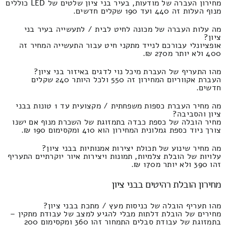
מחירון העברה של מודעות, בעיר בני ציון שלטים של LED כוללים
מנוף העלות זה 440 ועד 190 שקלים חדשים.
מה עלות העברה של מכונה לחיט לבית / לתעשייה בעיר בני
ציון?
אופציונלי עבורכם לנייד מתקני חיט עבור התעשייה המחיר זה
400 ולא יותר מ270 ₪.
מהו התעריף של העברת מיכל נוי לדגים באיזור בני ציון?
העברת אקווריום המחירון זה 550 ולכל היותר 240 שקלים
חדשים.
מה מחיר העברת כספות משפחתית / מקצועית עד 1 טונות בבני
ציון והסביבה?
מחיר הובלה של כספת כבדה בתמזוגת של השכרת מנוף אם ישנו
צורך ניוד כספת גמלונית המחירון הוא 410 ומקסימום 190 ₪.
מה מחיר שינוע של תכולת יצירות אמנותיות בבני ציון?
עלויות של הובלת צלמיות, תמונות ויצירות איור יוקרתיים התעריף
זהו 390 ולא יותר מ170 ₪.
מחירון הובלת רהיטים בבני ציון
מהו תעריף הובלה של כניסות מעץ / מתכת בבני ציון?
מחירים של הובלת דלתות מבלי להגיע למצב של עבודת מתקין –
בתמזוגת של עבודת סבלים התמחור זהו 360 ומקסימום 200