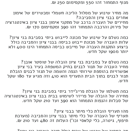
מנוף התמחור זהו 550 ומקסימום 250 ₪.
מה מחיר שינוע של מסלול הליכה חשמלי ומכשירים של אימון
אחרים בבני ציון והסביבה?
מחירים של העברה ברכב של מתקני אימון בבני ציון באינטגרציה
של פירוק והרכבה התמחור זהו 390 ומקסימום 170 ₪.
כמה נשלם על שינוע של מכונה לייבוש ביתי בסביבת בני ציון?
עלות העברה של מכונת ייבוש כביסה בבני ציון והסביבה כולל
ביצוע התקנות העברה של מייבש כביסה התמחור הינו 400 ולא
יותר מ190 שקל חדש.
כמה נשלם על בסביבת בני ציון הובלה של טוסטר אובן?
מחיר העברה של תנור לבנים בחיק המשפחה בעיר בני ציון
אפשרויות בהוספת שירותי הנפה והשמה של תנור לבנים הובלת
תנור לבנים בתוך הבית התעריף הוא 410 וזה מגיע עד 180 שקל
חדש.
כמה תשלמו על הובלת פריג'ידר ביתי בסביבת בני ציון?
מחירה של הובלה של פריזר לשימוש בבית בבני ציון באינטגרציה
של סבלות והנפות התמחור הוא 390 ועד 210 שקל חדש.
מהו תעריף הובלת כלי מיתר בבני ציון?
תעריף של העברה של כלי מיתר בבני ציון והסביבה (מערכת
תיפוף, גיטרה, כלי קלאסי וכו') העלות זה 480 ועד 210 ₪.
מה המחיר של שינוע של צריף כולל סוכך באיזור בני ציון?