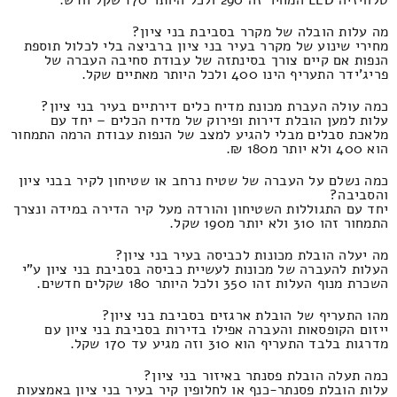
מה עלות הובלה של מקרר בסביבת בני ציון?
מחירי שינוע של מקרר בעיר בני ציון ברביצה בלי לכלול תוספת
הנפות אם קיים צורך בסינתזה של עבודת סחיבה העברה של
פריג'ידר התעריף הינו 400 ולכל היותר מאתיים שקל.
כמה עולה העברת מכונת מדיח כלים דירתיים בעיר בני ציון?
עלות למען הובלת דירות ופירוק של מדיח הכלים – יחד עם
מלאכת סבלים מבלי להגיע למצב של הנפות עבודת הרמה התמחור
הוא 400 ולא יותר מ180 ₪.
כמה נשלם על העברה של שטיח נרחב או שטיחון לקיר בבני ציון
והסביבה?
יחד עם התגוללות השטיחון והורדה מעל קיר הדירה במידה ונצרך
התמחור זהו 310 ולא יותר מ190 שקל.
מה יעלה הובלת מכונות לכביסה בעיר בני ציון?
העלות להעברה של מכונות לעשיית כביסה בסביבת בני ציון ע"י
השכרת מנוף העלות זהו 350 ולכל היותר 180 שקלים חדשים.
מהו התעריף של הובלת ארגזים בסביבת בני ציון?
ייזום הקופסאות והעברה אפילו בדירות בסביבת בני ציון עם
מדרגות בלבד התעריף הוא 310 וזה מגיע עד 170 שקל.
כמה תעלה הובלת פסנתר באיזור בני ציון?
עלות הובלת פסנתר-כנף או לחלופין קיר בעיר בני ציון באמצעות