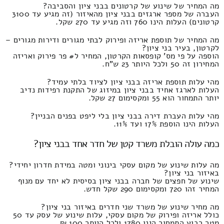
מה המחיר של שינוע של קרטונים בבני ציון והסביבה?
העברה של מספר ארגזים בבני ציון מהאיזור (זה מגיע עד 3100
קרטונים) העלות הינו 760 וזה מגיע עד 270 שקל.
מה המחיר של תוספת אריזה ופירוק לבתי מגורים ודירות מגורים –
לקרטון, בעיר בני ציון?
הוספה על פי מס' קופסאות הקרטון, המחיר ל# פר פירוק ואריזה
המחירון זה 50 ולכל היותר 23 ש"ח.
מהי עלות תוספת אריזה בבני ציון לציוד בלתי עמיד?
העלות לארגז אחיד בבני ציון במיזוג של התקנת רפידות נדיב
יותר התמחור הוא 55 ומקסימום 27 שקל.
מהי עלות העברת דירה בבני ציון בלי ליפט בפנים הבניין?
העלות הינו הוספת 17% ועד 11%.
כמה עולה הובלת משרד קטן של חדר אחד בבני ציון?
מה עלות שינוע של מקום עסקי בינוני ומטה במידת חדרון יחידי?
באיזור בני ציון?
שינוע של חפצים של חברה בבני ציון בסיסית לא יחד עם מנוף
המחיר זהו 720 ומקסימום 290 שקל חדש.
מה מחיר שינוע של משרד שני חדרים באיזור בני ציון?
כולל אריזה ופירוק של מקום עסקי, עלות שינוע של עסק עד 50
מטר רבוע התמחור הינו 1780 ולכל היותר 100 ₪.