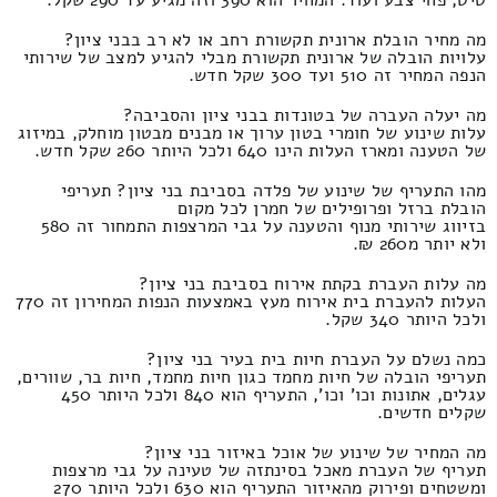
מה מחיר הובלת ארונית תקשורת רחב או לא רב בבני ציון?
עלויות הובלה של ארונית תקשורת מבלי להגיע למצב של שירותי
הנפה המחיר זה 510 ועד 300 שקל חדש.
מה יעלה העברה של בטונדות בבני ציון והסביבה?
עלות שינוע של חומרי בטון ערוך או מבנים מבטון מוחלק, במיזוג
של הטענה ומארז העלות הינו 640 ולכל היותר 260 שקל חדש.
מהו התעריף של שינוע של פלדה בסביבת בני ציון? תעריפי
הובלת ברזל ופרופילים של חמרן לכל מקום
בזיווג שירותי מנוף והטענה על גבי המרצפות התמחור זה 580
ולא יותר מ260 ₪.
מה עלות העברת בקתת אירוח בסביבת בני ציון?
העלות להעברת בית אירוח מעץ באמצעות הנפות המחירון זה 770
ולכל היותר 340 שקל.
כמה נשלם על העברת חיות בית בעיר בני ציון?
תעריפי הובלה של חיות מחמד כגון חיות מחמד, חיות בר, שוורים,
עגלים, אתונות וכו' וכו', התעריף הוא 840 ולכל היותר 450
שקלים חדשים.
מה המחיר של שינוע של אוכל באיזור בני ציון?
תעריף של העברת מאכל בסינתזה של טעינה על גבי מרצפות
ומשטחים ופירוק מהאיזור התעריף הוא 630 ולכל היותר 270