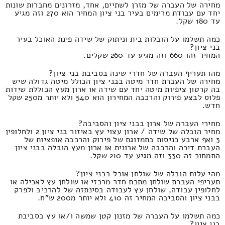
מחירה של העברה של מזרן לשתיים, אחד, מזרונים מחברות שונות
יחד עם עבודת מרימים בעיר בני ציון המחיר הוא 270 וזה מגיע
עד 180 שקל.
כמה תשלמו על הובלות בית וניתוק של שידה פינת האוכל בעיר
בני ציון?
המחיר זהו 660 וזה מגיע עד 260 שקלים.
מהו תעריף העברה של חדרי שינה בסביבת בני ציון?
מחירה של העברת חדר מיטה בבני ציון הכולל מיטה גדולה שיש
בה קרטון ציפיות מיטה יחד עם שידה או ארון מעץ הכוללת שידות
פלוס לבצע פירוק והרכבה המחירון הוא 540 ולא יותר מ250 שקל
חדש.
מחירי העברה של ארון בבני ציון והסביבה?
מחיר הובלה של שידה / ארון עצוי עץ באיזור בני ציון 2 ולחלופין
3 ואף ארבע כניסות בתמזוגת של פירוק והרכבה אופציות של
העברת דירה והרכבה של ארונית או ארון מעץ הובלה בבני ציון
התמחור זה 330 וזה מגיע עד 210 שקל.
מהי עלות הובלה של שולחן אוכל בבני ציון?
תעריפי העברת שולחן מתכת חדר מרכזי או שולחן עץ לאכילה או
לחלופין עבודה, שולחן עץ לעבודה בסינתזה של להרכיב ולפרק
בבני ציון והסביבה המחיר זה 410 ולא יותר מ200 ש"ח.
כמה תשלמו על העברה של מזנון קטן שמשה ו/או עץ בסביבת
בני ציון?