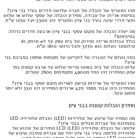
מהו התעריף של הובלה של חברה שלושה חדרים בעיר בני ציון?
בסיפוח אריזה של עבודה, מחירון הובלה של עסקי שלוש או שלוש
וחצי חדרי שינה בעיר בני ציון התעריף זהו 3300 ועד 1250 ש"ח.
מה יעלה הובלה של מקום עסקי בבני ציון ארבעה חדרים גדולה
במינימום?
כולל עבודות אריזה ופירוק של בית עסק עד ל# מרחק 61
קילומטר העלות הוא 3770 ולכל היותר 1810 ש"ח.
כמה נשלם על העברה של לוקיישן של מקומות אחסון בסביבת בני
ציון?
עלות הובלה של בית באוטו פריטי שלוש עד ארבע קומות בתי
עסק המחירון זהו החל מ4900 ומקסימום 7600 שקלים.
מהו התעריף של אריזות קרטון לאריזת מקום עסקי בבני ציון?
המחירון הינו עבור מספר 470 ארגזים המחירון זהו 330 ולא יותר
מ220 שקל.
מחירון הובלות קטנות בבני ציון
מה המחיר של שינוע של טלויזיות (LED) הובלת טלוויזיה LED
בתמזוגת של עבודת סבלים בבני ציון?
עלותה של הובלת טלוויזיה LCD (LED) מחירים של שינוע של
טלוויזיה פלזמה בעיר בני ציון יחד עם עבודת סחיבה שינוע של
טלוויזיה LED המחיר זה 290 ולכל היותר 170 שקל חדש.