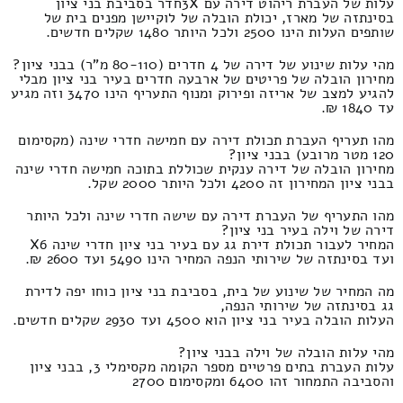
עלות של העברת ריהוט דירה עם 3Xחדר בסביבת בני ציון
בסינתזה של מארז, יכולת הובלה של לוקיישן מפנים בית של
שותפים העלות הינו 2500 ולכל היותר 1480 שקלים חדשים.
מהי עלות שינוע של דירה של 4 חדרים (80-110 מ"ר) בבני ציון?
מחירון הובלה של פריטים של ארבעה חדרים בעיר בני ציון מבלי
להגיע למצב של אריזה ופירוק ומנוף התעריף הינו 3470 וזה מגיע
עד 1840 ₪.
מהו תעריף העברת תכולת דירה עם חמישה חדרי שינה (מקסימום
120 מטר מרובע) בבני ציון?
מחירון הובלה של דירה ענקית שכוללת בתוכה חמישה חדרי שינה
בבני ציון המחירון זה 4200 ולכל היותר 2000 שקל.
מהו התעריף של העברת דירה עם שישה חדרי שינה ולכל היותר
דירה של וילה בעיר בני ציון?
המחיר לעבור תכולת דירת גג עם בעיר בני ציון חדרי שינה X6
ועד בסינתזה של שירותי הנפה המחיר הינו 5490 ועד 2600 ₪.
מה המחיר של שינוע של בית, בסביבת בני ציון כוחו יפה לדירת
גג בסינתזה של שירותי הנפה,
העלות הובלה בעיר בני ציון הוא 4500 ועד 2930 שקלים חדשים.
מהי עלות הובלה של וילה בבני ציון?
עלות העברת בתים פרטיים מספר הקומה מקסימלי 3, בבני ציון
והסביבה התמחור זהו 6400 ומקסימום 2700