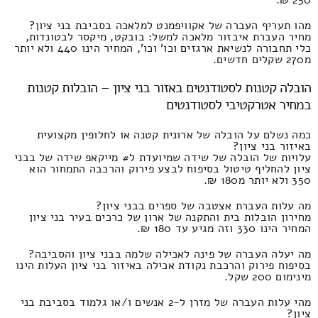
מהו תעריף העברה של אקוויפמנט למלאכה בסביבת בני ציון?
מחיר העברת איבזור מלאכה למשל: בובקט, מיקסר לבטונדות,
כלי תחבורה לנשיאת ארגזים וכו' וכו', המחיר הינו 440 ולא יותר
מ270 שקלים חדשים.
הובלה קטנות לסטודנטים באזור בני ציון – הובלות קטנות
במחיר אטרקטיבי לסטודנטים
כמה נשלם על הובלה של ארונית קטנה או לחלופין מקצועית
באיזור בני ציון?
עלויות של הובלה של שידה שמיועדת ל# מייקאפ שידה של בבני
ציון להחליף טיטול בסיפוח לבצע פירוק והרכבה התמחור הוא
350 ולא יותר מ180 ₪.
מה עלות העברת אצטבה של ספרים בבני ציון?
מחירון הובלות בית והתקנה של ארון של כרכים בעיר בני ציון
המחיר הינו 330 וזה מגיע עד 180 ₪.
מה יעלה העברה של פינה לאכילה שלמה בבני ציון והסביבה?
בסיפוח פירוק והרכבת נקודת אכילה באיזור בני ציון העלות הינו
מינימום 200 שקל.
מהי עלות העברה של מזרן ל-2 אנשים ו/או גלמוד בסביבת בני
ציון?