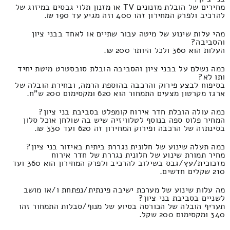
מחירים של הובלת מזנונים TV או מזנון תלוי גבסים במיזוג של
להרכיב ולפרק המחירון זהו 400 וזה מגיע עד 190 ₪.
מהי עלות שינוע של מיטה עבור שתיים או לאחד בבני ציון
והסביבה?
העלות הוא 360 ולכל היותר 200 ₪.
כמה נשלם על בבני ציון והסביבה הובלת סובסטרט מיטת יחיד
ותו לא?
בסיפוח לבצע פירוק והרכבה בהוספת הרמה, ובחירת הובלה של
ארגז מקרטון מצעים התמחור הוא 620 ומקסימום 200 ש"ח.
כמה עולה הובלת חדר אירוח קומפלט בסביבת בני ציון?
המחיר פלוס ספה בנוסף לטלוויזיה שיש בה שולחן אוכל סלון
בסינתזה של הרכבה ופירוק המחירון זה 620 ועד 330 ₪.
כמה תעלה שינוע של חלונית נגררת ביתית באיזור בני ציון?
מחיר תמורת שינוע של חלונית נגררת של חדר אירוח
מזכוכית/עץ/גבס בשילוב להרכיב ולפרק המחירון הוא 360 ועד
210 שקלים חדשים.
מה עלות שינוע של מערכת ישיבה פינתית/נפתחת ו/או מושב
לשניים בסביבת בני ציון?
תעריף הובלה של הכורסה בסיוע של מנוף/סבלות התמחור זהו
340 ומקסימום 200 שקל.