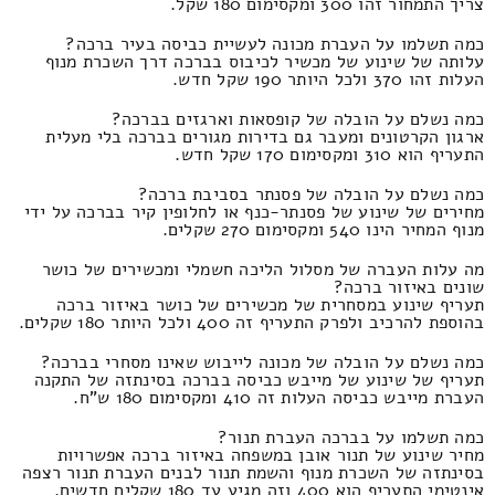
צריך התמחור זהו 300 ומקסימום 180 שקל.
כמה תשלמו על העברת מכונה לעשיית כביסה בעיר ברכה?
עלותה של שינוע של מכשיר לכיבוס בברכה דרך השכרת מנוף
העלות זהו 370 ולכל היותר 190 שקל חדש.
כמה נשלם על הובלה של קופסאות וארגזים בברכה?
ארגון הקרטונים ומעבר גם בדירות מגורים בברכה בלי מעלית
התעריף הוא 310 ומקסימום 170 שקל חדש.
כמה נשלם על הובלה של פסנתר בסביבת ברכה?
מחירים של שינוע של פסנתר-כנף או לחלופין קיר בברכה על ידי
מנוף המחיר הינו 540 ומקסימום 270 שקלים.
מה עלות העברה של מסלול הליכה חשמלי ומכשירים של כושר
שונים באיזור ברכה?
תעריף שינוע במסחרית של מכשירים של כושר באיזור ברכה
בהוספת להרכיב ולפרק התעריף זה 400 ולכל היותר 180 שקלים.
כמה נשלם על הובלה של מכונה לייבוש שאינו מסחרי בברכה?
תעריף של שינוע של מייבש כביסה בברכה בסינתזה של התקנה
העברת מייבש כביסה העלות זה 410 ומקסימום 180 ש"ח.
כמה תשלמו על בברכה העברת תנור?
מחיר שינוע של תנור אובן במשפחה באיזור ברכה אפשרויות
בסינתזה של השכרת מנוף והשמת תנור לבנים העברת תנור רצפה
אינטימי התעריף הוא 400 וזה מגיע עד 180 שקלים חדשים.