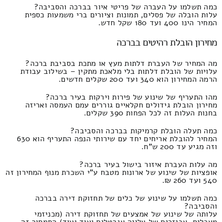
כמה תשלמו על העברה של פריטי איור בברכה והסביבה?
עלות הובלה של פסלים, תמונות וציורים ברי משמעות כספית
המחיר הינו 400 ועד 180 שקל חדש.
מחירון הובלת רהיטים בברכה
מה המחיר של העברת דלתות מעץ או מתכת בסביבת ברכה?
עלויות של הובלת דלתות בלי מלאכת מתקין – בשילוב עבודת
הרמה המחירון הוא 340 ועד 200 שקלים חדשים.
מהו התעריף של שינוע של פירות וירקות בעיר ברכה?
מחירון הובלת גידולים חקלאיים גוררים עמם העמסה ואריזה
בחנות העלות זה לכל הפחות 390 שקלים.
כמה תעלה הובלת קרמיקות בברכה והסביבה?
המחיר להובלת אריחים יחד עם שירותי הנפה התעריף הוא 630
וזה מגיע עד 200 ש"ח.
מה עלות העברת איזור בישול בעיר ברכה?
אופציות של שינוע של ארונות מטבח ע"י השכרת מנוף המחירון זה
540 ועד 260 ₪.
כמה תשלמו על שינוע של כלים של תחזוקת דירה בברכה
והסביבה?
עלותה של שינוע של אמצעים של תחזוקת דירה (מכניזמי
מאכלים, אביזרים של צלייה אגרטלים ועוד ועוד) התמחור זה