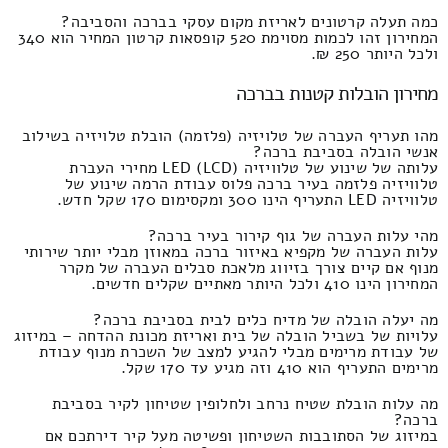
כמה תעלה קרטונים לאריזת מקום עסקי בברכה והסביבה?
המחירון זהו לכמות מסוימת 520 קופסאות קרטון המחיר הוא 340
ולכל היותר 250 ₪.
מחירון הובלות קטנות בברכה
מהו תעריף העברה של טלויזיה (פלזמה) הובלת טלויזיה בשילוב
אנשי הובלה בסביבת ברכה?
עלותה של שינוע של טלוויזיה LED (LCD) מחירי העברת
טלוויזיה פלזמה בעיר ברכה פלוס עבודת הרמה שינוע של
טלוויזיה LED התעריף הינו 300 ומקסימום 170 שקל חדש.
מהי עלות העברה של גוף קירור בעיר ברכה?
עלות העברה של מקפיא באיזור ברכה במאוזן מבלי יותר שירותי
מנוף אם קיים צורך בזיווג מלאכת סבלים העברה של מקרר
המחירון הינו 410 ולכל היותר מאתיים שקלים חדשים.
מה יעלה הובלה של מדיח כלים לבית בסביבת ברכה?
עלויות של בשביל הובלה של בית ואריזת מכונת ההדחה – במיזוג
של עבודת מרימים מבלי להגיע למצב של השכרת מנוף עבודת
מרימים התעריף הוא 410 וזה מגיע עד 170 שקל.
מה עלות הובלת שטיח נרחב ולחלופין שטיחון לקיר בסביבת
ברכה?
במיזוג של הסתובבות השטיחון ופשיטה מעל קיר דירתכם אם