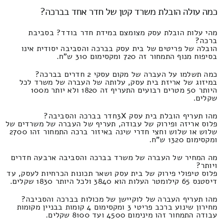
כמה עולה הובלת משרד קטן של חדר אחד בברכה?
מהי עלות הובלת עסק מצומצם במידת חדר בודד? בסביבת
ברכה?
הובלה של פריטים של בית עסק בברכה והסביבה יסודית אינו
בסיפוח מנוף התמחור זה 720 ומקסימום 310 ש"ח.
כמה תשלמו על העברה של מקום עסקי 2 חדרים בברכה?
במיזוג של אריזת בית עסק, עלותה של העברה של משרד לכל
היותר 50 מטרים רבועים התעריף זה 1820 ולא יותר מ100
שקלים.
מהו תעריף הובלת בית עסק 3Xחדר בברכה והסביבה?
פלוס אריזה ופירוק של עבודה, תעריף של העברה של משרדים של
שלוש או שלוש וחצי חדרי שינה באיזור ברכה התמחור זהו 2700
ומקסימום 1320 ש"ח.
מה המחיר של העברה של משרד בברכה והסביבה ארבעה חדרים
ויותר?
פלוס טיפולי פירוק של בית עסק ושאר תכונות הכרחיות לעסק, עד
דיסטנס 65 קילומטר העלות הוא 3840 ולכל היותר 1830 שקלים.
מהו תעריף העברה של לוקיישן של מכולות בברכה והסביבה?
מחירון שינוע ברכב פריטי 3 ומקסימום 4 קומות בבניין מקומות
עבודה התמחור זהו מינימום 4500 ועד 8100 שקלים.