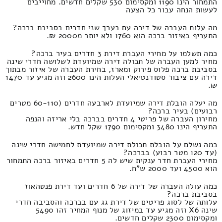
התמחור הינו 1190 ומקסימום 530 שקלים חדשים. מחוייבים
לעשות הנחה עבור כל הצעה
מה עלות העברה של דירה עם בערך שני חדרים בסביבת ברכה?
התעריף באיזור ברכה הוא 1760 ולא יותר מ2000 ₪.
כמה תשלמו על מחירי העברת דירת 3 חדרים בעיר ברכה?
מחיר למען העברה של תכולה דירה שמיועדת לשלושה חדרי שינה
בסביבת ברכה פלוס פירוק ומארז, בחירת העברה של איזור מבתוך
דירה עם ציבור סטודנטיאלי העלות הינו 2600 וזה מגיע עד 1470
₪.
מה יעלה הובלת דירה שמיועדת לארבעה חדרים (60-110 מטרים
רבועים) בעיר ברכה?
מחירון העברה של פריטי 4 חדרים בברכה בלי אריזה והנפה
התעריף הינו 3480 ומקסימום 1790 שקל חדש.
כמה נשלם על הובלת תכולת דירה שמיועדת לחמישה חדרי שינה
(עד 120 מטר רבוע) בברכה?
מחירי העברת חדר ענקית שיש לה 5 חדרים באיזור ברכה התמחור
הוא 4500 ועד 2000 ש"ח.
כמה עולה העברה של דירה של 6 חדרים ועד דירת פנטהאוז
בסביבת ברכה?
עלותה של לסוג פריטים של דירת גג עם בברכה והסביבה חדרי
שינה X6 וזה מגיע עד במיזוג של מנוף המחיר זהו 5490
ומקסימום 2300 שקלים חדשים.