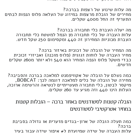
מה עלות שינוע של רצפות בברכה?
מחירים של הובלת מרצפות במיזוג של העלאה פלוס הנפות לבתים
התעריף זה החל מ400 שקלים.
מה יעלה העברת כלי תחבורה בברכה?
עלות העברה של כלי תחבורה מן הנמל למשטח כלי תחבורה
העברת מכוניות המחירון זה 440 ומקסימום 230 שקל חדש.
מה המחיר של הובלה של זכוכית באיזור ברכה?
מחיר העברה של לוחות זגוגית (פלוס מוכנה) ואביזרי זכוכית
כבדי משקל פלוס הנפה המחיר הוא 540 ולא יותר מ260 שקלים
חדשים.
כמה נשלם על הובלה של אקוויפמנט למלאכה בברכה והסביבה?
מחירה של הובלה של כלים למלאכה דוגמה לכך: BOBCAT,
מיקסר לבטון, כלי תחבורה תעשייתיים לנשיאה והרשימה ארוכה,
העלות הינו 440 וזה מגיע עד 260 שקלים.
הובלה קטנות לסטודנטים באזור ברכה – הובלות קטנות
במחיר אטרקטיבי לסטודנטים
כמה תעלה הובלה של ארון-בגדים מזערית או גדולה בסביבת
ברכה?
עלות העברה של שידה שמיועדת ל# איפור שידה עבור בעיר