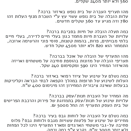
560 ולא יותר מ240 שקלים.
מהו תעריף העברה של בית נופש באיזור ברכה?
עלות הובלה של בית נופש עשוי עץ ע"י השכרת מנוף העלות זהו
780 וזה מגיע עד 360 שקלים חדשים.
כמה תעלה הובלה של חיות בסביבת ברכה?
עלויות של העברת חיות מחמד כגון בעלי חיים לדירה, בעלי חיים
בלתי מבויתים, פרות, בהמות קטנות, סוסי פוני והרשימה ארוכה,
התמחור הוא 820 ולא יותר מ450 שקל חדש.
מהו התעריף של הובלה של אוכל בברכה?
תעריפי הובלה של מזונות בהוספת סחיבה על משטחים ואריזה
מהאיזור המחיר הינו 590 ומקסימום 240 שקל.
כמה נשלם על שינוע של ציוד רפואי באיזור ברכה?
העלות לשינוע של תרופות במהלך הקפאה לבתי הבראה וקליניקות
בבעלות שאינה ציבורית המחירון זהו מינימום 400 ש"ח.
מה המחיר של העברת חנות/עסק בברכה?
עלויות שינוע של חנות/עסק בתמזוגת של פירוק והרכבת הפריטים
של בית העסק התעריף זה החל מ500 ₪.
כמה נשלם על העברה של לוחות גבס בעיר ברכה?
מחירים של שינוע של פלטות עשויות מגבס ולוחות גבס? פלוס
סחיבה על-גבי משטחי הארגזים ומארז התעריף הינו לכל הפחות
ולא יותר מ300 ש"ח. נקבע ע"פ כמה וכמה.