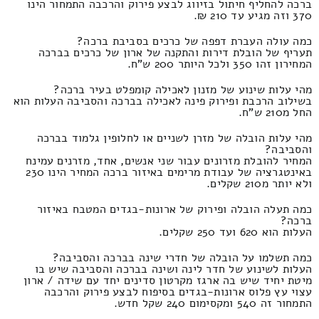
ברכה להחליף חיתול בזיווג לבצע פירוק והרכבה התמחור הינו
370 וזה מגיע עד 210 ₪.
כמה עולה העברת דפפה של כרכים בסביבת ברכה?
תעריף של הובלת דירות והתקנה של ארון של כרכים בברכה
המחירון זהו 350 ולכל היותר 200 ש"ח.
מהי עלות שינוע של מזנון לאכילה קומפלט בעיר ברכה?
בשילוב הרכבת ופירוק פינה לאכילה בברכה והסביבה העלות הוא
החל מ210 ש"ח.
מהי עלות הובלה של מזרן לשניים או לחלופין גלמוד בברכה
והסביבה?
המחיר להובלת מזרונים עבור שני אנשים, אחד, מזרנים עמינח
באינטגרציה של עבודת מרימים באיזור ברכה המחיר הינו 230
ולא יותר מ210 שקלים.
כמה תעלה הובלה ופירוק של ארונות-בגדים המטבח באיזור
ברכה?
העלות הוא 620 ועד 250 שקלים.
כמה תשלמו על הובלה של חדרי שינה בברכה והסביבה?
העלות לשינוע של חדר לינה ושינה בברכה והסביבה שיש בו
מיטת יחיד שיש בה ארגז מקרטון סדינים יחד עם שידה / ארון
עצוי עץ פלוס ארונות-בגדים בסיפוח לבצע פירוק והרכבה
התמחור זה 540 ומקסימום 240 שקל חדש.