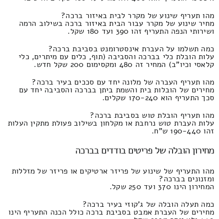
מהו תעריף שינוע של מקרר לבית באיזור ברכה?
מחיר שינוע של מקרר עבור הבית באיזור ברכה בשילוב הרמה
ושירותי הנפה התעריף זהו 390 ועד 180 שקל.
כמה תשלמו על העברת אינסטרומנט בסביבת ברכה?
עלות הובלת כלי בברכה והסביבה (תוף, כלים עם מיתרים, כלי
קלאסי וכיו"ב) המחיר זה 480 ומקסימום 200 שקל חדש.
מהו תעריף העברה של מלונה יחד עם סככים בעיר ברכה?
מחירים של הובלות בית והשמת ביתן בברכה והסביבה יחד עם
סכך התעריף הוא 170-240 שקלים.
מהו תעריף הובלת טוש בסביבת ברכה?
עלות העברת טוש נרחבת או מקלחון בשילוב פעולת מתקין העלות
זהו 190-440 ש"ח.
מחירון הובלה של פריטים בודדים בברכה
מהו התעריף של שינוע של פריזר ארטיקים או פריזר של מזללות
ומזנונים בברכה?
המחירון הינו 370 ועד 250 שקל.
כמה תעלה הובלה של ג'קוזי בעיר ברכה?
מחירים של העברת אמבט בסביבת ברכה כולל הכנה התעריף הינו