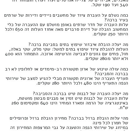
340 ועד 190 שקל.
כמה נשלם על העברת ציוד של מחשבים ניידים ודירות של שרתים
בעיר ברכה?
עלות העברה של חדר שרתים באופן מושלם עם ההעברה של כלי
המחשוב הובלה של דירת סרברים מאה אחוז העלות זה 630 ולכל
היותר 250 שקלים.
מה יעלה הובלת איבזור שיפוץ בתים בסביבת ברכה?
העלות להובלת ציוד שיפוץ בתים למשל: שקי מלט, שקי באלה,
חול, פחים עם גוונים לצביעה והרשימה ארוכה. התמחור הוא 400
ולא יותר מ280 שקלים.
כמה עולה שינוע של ארון תקשורת רב-מימדים או לחלופין לא רב
בברכה והסביבה?
תעריף העברה של ארונית תקשורת מבלי להגיע למצב של שירותי
הנפה התעריף הינו 480 ולכל היותר 280 שקלים.
מה יעלה העברה של לבנות טיט בברכה והסביבה?
עלות העברה של לבנות טיט זמין או מבנים מבטון מושטח,
באינטגרציה של הרמה ומארז המחיר הינו 640 ומקסימום 260
ש"ח.
מהי עלות הובלת ברזל בברכה? מחירון הובלת ברזל ופרופילים
של חמרן לכל פינה
במיזוג של שירותי הנפה והטענה על גבי המרצפות המחירון זה