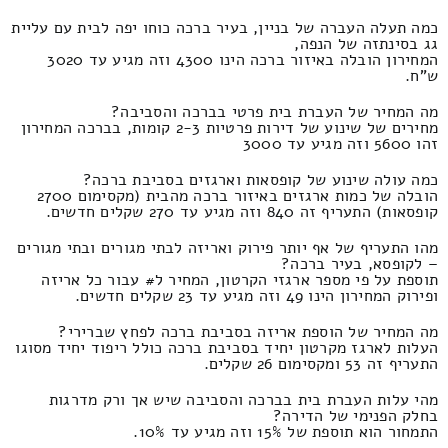
כמה תעלה העברה של בניין, בעיר ברכה כוחו יפה לבית עם עליית
גג בסינתזה של הנפה,
המחירון הובלה באיזור ברכה הינו 4300 וזה מגיע עד 3020
ש"ח.
מה המחיר של העברת בית פרטי בברכה והסביבה?
מחירים של שינוע של דירות פרטיות 2-3 קומות, בברכה המחירון
זהו 5600 וזה מגיע עד 3000
כמה עולה שינוע של קופסאות וארגזים בסביבת ברכה?
הובלה של כמות ארגזים באיזור ברכה מהבית (מקסימום 2700
קופסאות) התעריף זה 840 וזה מגיע עד 270 שקלים חדשים.
מהו התעריף של אף יותר פירוק ואריזה לבתי מגורים ובתי מגורים
– לקופסא, בעיר ברכה?
תוספת על פי מספר ארגזי הקרטון, המחיר ל# עבור כל אריזה
ופירוק המחירון הינו 49 וזה מגיע עד 23 שקלים חדשים.
מה המחיר של הוספת אריזה בסביבת ברכה לפחץ שברירי?
העלות לארגז מקרטון יחיד בסביבת ברכה כולל ריפוד יחיד מסוגו
התעריף זה 53 ומקסימום 26 שקלים.
מהי עלות העברת בית בברכה והסביבה שיש אך ורק מדרגות
בחלק הפנימי של הדירה?
התמחור הוא תוספת של 15% וזה מגיע עד 10%.