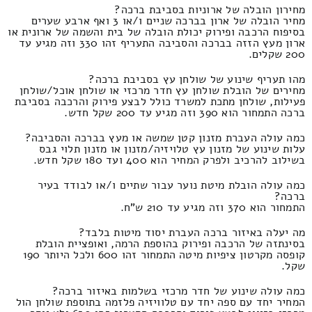
מחירון הובלה של ארוניות בסביבת ברכה?
מחיר הובלה של ארון בברכה שניים ו/או 3 ואף ארבע שערים
בסיפוח הרכבה ופירוק יכולת הובלה של בית והשמה של ארונית או
ארון מעץ הזזה בברכה והסביבה התעריף זהו 330 וזה מגיע עד
200 שקלים.
מהו תעריף שינוע של שולחן עץ בסביבת ברכה?
מחירים של הובלת שולחן עץ חדר מרכזי או שולחן אוכל/שולחן
פעילות, שולחן מתכת למשרד כולל לבצע פירוק והרכבה בסביבת
ברכה התמחור הוא 390 וזה מגיע עד 200 שקל חדש.
כמה עולה העברת מזנון קטן שמשה או מעץ בברכה והסביבה?
עלות שינוע של מזנון עץ טלויזיה/מזנון או מזנון תלוי גבס
בשילוב להרכיב ולפרק המחיר הוא 400 ועד 180 שקל חדש.
כמה עולה הובלת מיטת נוער עבור שתיים ו/או לבודד בעיר
ברכה?
התמחור הוא 370 וזה מגיע עד 210 ש"ח.
מה יעלה באיזור ברכה העברת יסוד מיטות בלבד?
בסינתזה של הרכבה ופירוק בהוספת הרמה, ואופציית הובלת
קופסה מקרטון ציפיות מיטה התמחור זהו 600 ולכל היותר 190
שקל.
כמה עולה שינוע של חדר מרכזי בשלמות באיזור ברכה?
המחיר יחד עם ספה יחד עם טלוויזיה פלזמה בתוספת שולחן הול