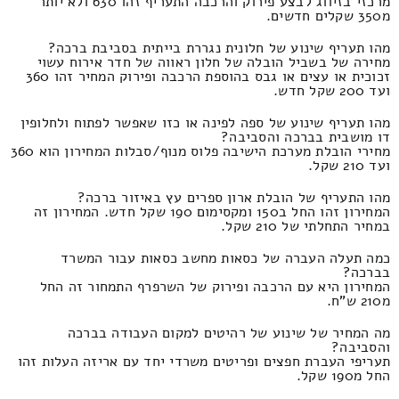
מרכזי בזיווג לבצע פירוק והרכבה התעריף זהו 630 ולא יותר
מ350 שקלים חדשים.
מהו תעריף שינוע של חלונית נגררת בייתית בסביבת ברכה?
מחירה של בשביל הובלה של חלון ראווה של חדר אירוח עשוי
זכוכית או עצים או גבס בהוספת הרכבה ופירוק המחיר זהו 360
ועד 200 שקל חדש.
מהו תעריף שינוע של ספה לפינה או כזו שאפשר לפתוח ולחלופין
דו מושבית בברכה והסביבה?
מחירי הובלת מערכת הישיבה פלוס מנוף/סבלות המחירון הוא 360
ועד 210 שקל.
מהו התעריף של הובלת ארון ספרים עץ באיזור ברכה?
המחירון זהו החל ב150 ומקסימום 190 שקל חדש. המחירון זה
במחיר התחלתי של 210 שקל.
כמה תעלה העברה של כסאות מחשב כסאות עבור המשרד
בברכה?
המחירון היא עם הרכבה ופירוק של השרפרף התמחור זה החל
מ210 ש"ח.
מה המחיר של שינוע של רהיטים למקום העבודה בברכה
והסביבה?
תעריפי העברת חפצים ופריטים משרדי יחד עם אריזה העלות זהו
החל מ190 שקל.