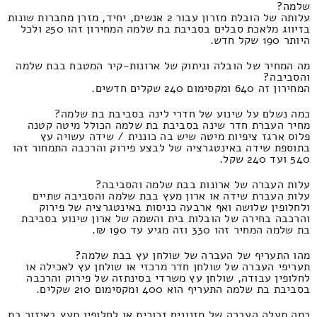
שלמה?
עלותה של הובלת מזרון עבור 2 אנשים, יחיד, מזרן מחברות שונות
בזיווג מלאכת סבלים בסביבת בת שלמה המחירון זהו 250 ולכל
היותר 190 שקל חדש.
מה המחיר של הובלה וניתוק של ארונות-קיר המטבח בבת שלמה
והסביבה?
המחירון זה 640 ומקסימום 240 שקלים חדשים.
כמה נשלם על שינוע של חדרי לינה בסביבת בת שלמה?
מחיר העברת חדר שינה בסביבת בת שלמה הכולל מיטה קטנה
פלוס ארגז ציפיות מיטה שיש בה כוננית / שידה עשויה עץ
בתוספת שידה באינטגרציה של לבצע פירוק והרכבה התמחור זהו
540 ועד 240 שקל.
עלות העברה של ארונות בבת שלמה והסביבה?
עלות העברת שידה או ארון מעץ בבת שלמה והסביבה שתיים
ולחלופין שלושה ואף ארבעה כניסות באינטגרציה של פירוק
והרכבה בחירה של הובלות בית והשמה של ארון שינוע בסביבת
בת שלמה המחיר זהו 330 וזה מגיע עד 190 ₪.
מהו התעריף של העברה של שולחן עץ בבת שלמה?
תעריפי העברה של שולחן חדר מרכזי או שולחן עץ לאכילה או
לחלופין עבודה, שולחן עץ משרדי בסינתזה של פירוק והרכבה
בסביבת בת שלמה התעריף הוא 400 ומקסימום 210 שקלים.
כמה תעלה העברה של מזנונים זכוכית או לחלופין מעץ באיזור בת