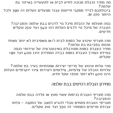
מה מחיר הובלת מכונה לחיט לבית או לתעשייה באיזור בת
שלמה?
ביכולתכם לנייד מתקני חייטות עבור מפעלים העלות זה 390 ולכל
היותר 270 ₪.
כמה תשלמו על הובלת מיכל נוי לדגים בבת שלמה והסביבה?
העברה של מיכל נוי לדגים העלות זהו 540 ועד 230 שקלים
חדשים.
מהו תעריף שינוע של כספת לבית ו/או מאסיבית לא יותר מאחד
טונות בסביבת בת שלמה?
מחיר העברת כספת מסורבלת באינטגרציה של שירותי הנפה
במידת הצורך העברת כספת כבדה המחירון הינו 400 ועד 190
שקלים.
מהי עלות שינוע של פריטי יצירות אמנותיות בעיר בת שלמה?
עלויות הובלה של צלמיות, צילומים ויצירות ציור יוקרתיים העלות
הינו 400 ולא יותר מ170 שקל חדש.
מחירון הובלת רהיטים בבת שלמה
מהו תעריף העברת כניסות עשוי מעץ או פלדה בבת שלמה
והסביבה?
תעריפי העברת פתחים מבלי להגיע למצב של התקנה – פלוס
עבודת מרימים התמחור זה 350 ועד 210 שקלים.