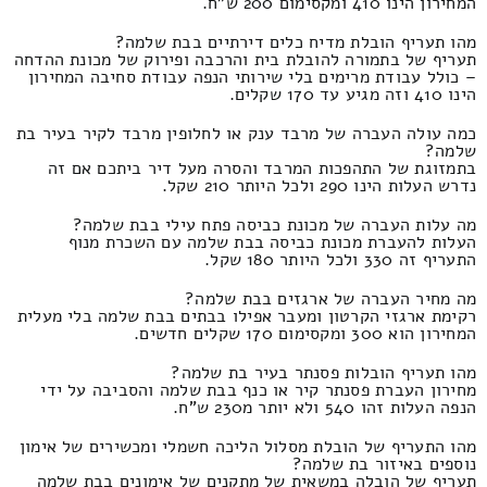
המחירון הינו 410 ומקסימום 200 ש"ח.
מהו תעריף הובלת מדיח כלים דירתיים בבת שלמה?
תעריף של בתמורה להובלת בית והרכבה ופירוק של מכונת ההדחה
– כולל עבודת מרימים בלי שירותי הנפה עבודת סחיבה המחירון
הינו 410 וזה מגיע עד 170 שקלים.
כמה עולה העברה של מרבד ענק או לחלופין מרבד לקיר בעיר בת
שלמה?
בתמזוגת של התהפכות המרבד והסרה מעל דיר ביתכם אם זה
נדרש העלות הינו 290 ולכל היותר 210 שקל.
מה עלות העברה של מכונת כביסה פתח עילי בבת שלמה?
העלות להעברת מכונת כביסה בבת שלמה עם השכרת מנוף
התעריף זה 330 ולכל היותר 180 שקל.
מה מחיר העברה של ארגזים בבת שלמה?
רקימת ארגזי הקרטון ומעבר אפילו בבתים בבת שלמה בלי מעלית
המחירון הוא 300 ומקסימום 170 שקלים חדשים.
מהו תעריף הובלות פסנתר בעיר בת שלמה?
מחירון העברת פסנתר קיר או כנף בבת שלמה והסביבה על ידי
הנפה העלות זהו 540 ולא יותר מ230 ש"ח.
מהו התעריף של הובלת מסלול הליכה חשמלי ומכשירים של אימון
נוספים באיזור בת שלמה?
תעריף של הובלה במשאית של מתקנים של אימונים בבת שלמה