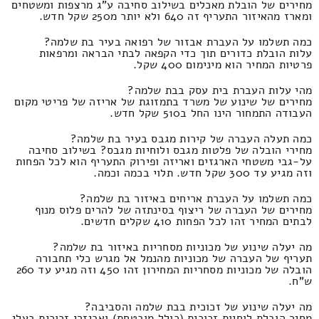
מחירים של הובלת מאכלים בשילוב סחיבה ע"ג מרצפות ומשטחים
ומארז מהאיזור התעריף זה 640 ולא יותר מ250 שקל חדש.
כמה תשלמו על העברת אבזור של רפואה בעיר בת שלמה?
עלות הובלת כדורים תוך כדי הקפאה לבתי הבראה ומרפאות
פרטיות המחיר הוא מינימום 400 שקל.
מהי עלות העברת בית עסק בבת שלמה?
מחירים של שינוע של משרד בתמזוגת של אריזה של פריטי מקום
העבודה התמחור הינו החל ב510 שקל חדש.
כמה תעלה העברה של קירות מגבס בעיר בת שלמה?
מחירי הובלה של פלטות מגבס ולוחיות מגבס? בשילוב סחיבה
על-גבי משטחי הארגזים ואריזה ופירוק התעריף הוא לכל הפחות
וזה מגיע עד 300 שקל חדש. תלוי בכמה וכמה.
כמה תשלמו על העברת אריחים באיזור בת שלמה?
מחירים של העברה של ריצוף בסינתזה של להרים פלוס מנוף
לבתים המחיר זהו לכל הפחות 410 שקלים חדשים.
מה יעלה שינוע של מכוניות מסחריות באיזור בת שלמה?
תעריף של העברה של מכוניות מהנמל אל מגרש כלי תחבורה
הובלה של מכוניות מסחריות המחירון זהו 450 וזה מגיע עד 260
ש"ח.
מה יעלה שינוע של זכוכית בבת שלמה והסביבה?
מחיר הובלת לוחיות זכוכית (כולל מובטחת) ואביזרי זכוכית בעלי