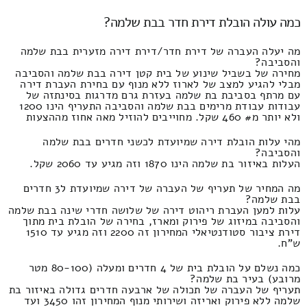
כמה עולה הובלת דירת חדר בבת שלמה?
מה יעלה העברה של דירת חדר/דירת דירה מזערית בבת שלמה
והסביבה?
מחירה של בשביל שינוע של בית קטן דירה בבת שלמה והסביבה
מבלי להגיע למצב של לארוז ללא מנוף עם בחירת העברת דירה
עם מרתף בסביבת בת שלמה בעזרת גרם מדרגות בסינתזה של
עבודות עבודת מרימים בבת שלמה והסביבה התעריף הינו 1200
ולא יותר מ# 460 שקל. מחוייבים להוזיל מאה אחוז מההצעות
מהי עלות הובלת דירה שמיועדת לכשני חדרים בבת שלמה
והסביבה?
העלות באיזור בת שלמה הינו 1870 וזה מגיע עד 2060 שקל.
מה המחיר של תעריף של העברה של דירה שמיועדת ל3 חדרים
בבת שלמה?
עלות למען העברת ריהוט דירה של שלושה חדרי שינה בבת שלמה
והסביבה במיזוג של פירוק ומארז, בחירה של הובלת בית מתוך
דירת ציבור סטודנטיאלי המחירון זה 2200 וזה מגיע עד 1510
ש"ח.
כמה נשלם על הובלת בית של 4 חדרים ומעלה (80-100 מטר
מרובע) בעיר בת שלמה?
תעריף של העברה של תכולה של ארבעה חדרים גדולה באיזור בת
שלמה ללא פירוק ואריזה ושירותי מנוף המחירון זהו 3450 ועד