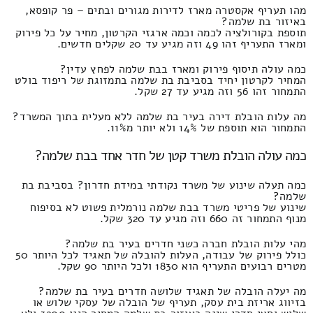
מהו תעריף אקסטרה מארז לדירות מגורים ובתים – פר קופסא,
באיזור בת שלמה?
תוספת בקורולציה לכמה וכמה ארגזי הקרטון, מחיר על כל פירוק
ומארז התעריף זהו 49 וזה מגיע עד 20 שקלים חדשים.
כמה עולה תיסוף פירוק ומארז בבת שלמה לפחץ עדין?
המחיר לקרטון יחיד בסביבת בת שלמה בתמזוגת של ריפוד בולט
התמחור זהו 56 וזה מגיע עד 27 שקל.
מה עלות הובלת דירה בעיר בת שלמה ללא מעלית בתוך המשרד?
התמחור הוא תוספת של 14% ולא יותר מ11%.
כמה עולה הובלת משרד קטן של חדר אחד בבת שלמה?
כמה תעלה שינוע של משרד נקודתי במידת חדרון? בסביבת בת
שלמה?
שינוע של פריטי משרד בבת שלמה נורמלית פשוט לא בסיפוח
מנוף התמחור זה 660 וזה מגיע עד 320 שקל.
מהי עלות הובלת חברה כשני חדרים בעיר בת שלמה?
כולל פירוק של עבודה, העלות להובלה של תאגיד לכל היותר 50
מטרים רבועים התעריף הוא 1830 ולכל היותר 90 שקל.
מה יעלה הובלה של תאגיד שלושה חדרים בעיר בת שלמה?
בזיווג אריזת בית עסק, תעריף של הובלה של עסקי שלוש או