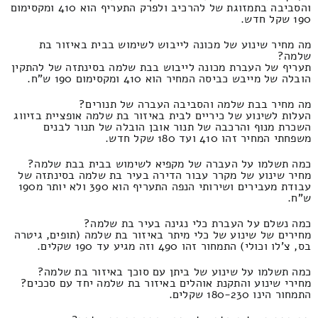
והסביבה בתמזוגת של להרכיב ולפרק התעריף הוא 410 ומקסימום
190 שקל חדש.
מה מחיר שינוע של מכונה לייבוש לשימוש בבית באיזור בת
שלמה?
תעריף של העברת מכונה לייבוש בבת שלמה בסינתזה של להתקין
הובלה של מייבש כביסה המחיר הוא 410 ומקסימום 190 ש"ח.
מה מחיר בבת שלמה והסביבה העברה של תנורים?
העלות לשינוע של כיריים לבית באיזור בת שלמה אופציית בזיווג
השכרת מנוף והרכבה של תנור אובן הובלה של תנור לבנים
משפחתי המחיר זהו 410 ועד 180 שקל חדש.
כמה תשלמו על העברה של מקפיא לשימוש בבית בבת שלמה?
מחיר שינוע של מקרר עבור הדירה בעיר בת שלמה בסינתזה של
עבודת מעבירים ושירותי הנפה התעריף הוא 390 ולא יותר מ190
ש"ח.
כמה נשלם על העברת כלי נגינה בעיר בת שלמה?
מחירים של שינוע של כלי מיתר באיזור בת שלמה (תופים, גיטרה
בס, צ'לו וכולי) התמחור זהו 490 וזה מגיע עד 190 שקלים.
כמה תשלמו על שינוע של ביתן עם סוכך באיזור בת שלמה?
מחירי שינוע והתקנת אוהלים באיזור בת שלמה יחד עם סככים?
התמחור הינו 180-230 שקלים.