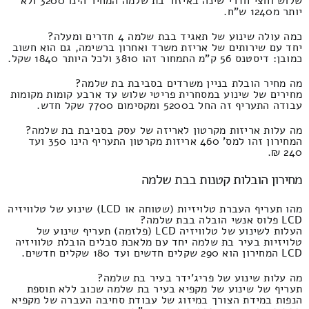
שלוש וחצי חדרי שינה באיזור בת שלמה המחיר הינו 3200 ולא
יותר מ1240 ש"ח.
כמה עולה שינוע של תאגיד בבת שלמה 4 חדרים ומעלה?
יחד עם שירותים של אריזת משרד ואחרון ברשימה, גם הוא חשוב
כמובן: דיסטנס 56 ק"מ התמחור זהו 3810 ולכל היותר 1840 שקל.
מה מחיר הובלת בניין משרדים בסביבת בת שלמה?
מחירים של שינוע במסחרית פריטי שלוש עד ארבע קומות מקומות
עבודה התעריף זה החל ב5200 ומקסימום 7700 שקל חדש.
מה עלות אריזות מקרטון לאריזה של עסק בסביבת בת שלמה?
המחירון זהו למס' 460 אריזות מקרטון התעריף הינו 350 ועד
240 ₪.
מחירון הובלות קטנות בבת שלמה
מהו תעריף העברת טלויזיות (שטוחה או LCD) שינוע של טלוויזיה
LCD פלוס אנשי הובלה בבת שלמה?
העלות לשינוע של טלוויזיה LCD (פלזמה) תעריף שינוע של
טלויזיות בעיר בת שלמה יחד עם מלאכת סבלים הובלת טלוויזיה
LCD המחירון הוא 290 שקלים חדשים ועד 180 שקלים חדשים.
מה עלות שינוע של פריג'ידר בעיר בת שלמה?
תעריף של שינוע של מקפיא בעיר בת שלמה שכוב ללא תוספת
הנפות במידת הצורך במיזוג של עבודת סחיבה העברה של מקפיא