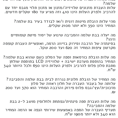
שלמה?
עלות העברת מזנונים טלויזיה/מזנון או מזנון תלוי מגבס יחד עם
להרכיב ולפרק העלות הינו 410 וזה מגיע עד 180 שקלים חדשים.
מהי עלות הובלת מיטות זוגית ו/או לבודד בעיר בת שלמה?
המחיר הינו 350 ולא יותר מ210 שקלים.
מה יעלה בבת שלמה והסביבה שינוע של יסוד מיטת קומותיים
וזהו?
בסינתזה של הרכבה ופירוק בזיווג הרמה, ואופציית העברת קופסה
מקרטון ציפות המחיר זה 620 ועד 200 שקל.
מה עלות הובלת כורסאות וספה של הסלון כשם שהוא בבת שלמה?
המחיר בהוספת מערכת ישיבה + טלוויזיה LCD בתוספת שולחן
מתכת סלון פלוס להרכיב ולפרק העלות הינו 650 ולכל היותר 340
ש"ח.
מה המחיר של הובלת חלונית נגררת לבית בבת שלמה והסביבה?
עלותה של בעבור העברה של חלון ראווה של סלון
מזכוכית/עץ/גבס פלוס פירוק והרכבה המחיר הוא 370 ועד 200
₪.
מה עלות העברת ספה פינתית/נפתחת ולחלופין מושב ל-2 בבת
שלמה והסביבה?
תעריף העברה של הספה באמצעות שירותי הנפה או הרמה המחיר
הוא 340 ולא יותר מ190 ש"ח.