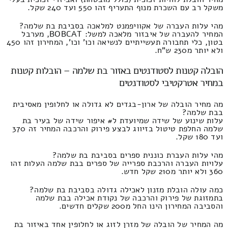
משקל רב עם השכרת מנוף התעריף זהו 550 ועד 240 שקל.
מהי עלות העברה של אקוויפמנט למלאכה בסביבת בת שלמה?
המחיר להעברה של איבזור מלאכה למשל: BOBCAT, מערבל
בטון, כלי תחבורה תעשייתיים לנשיאה וכו' וכו', המחירון זהו 450
ולא יותר מ230 ש"ח.
הובלה קטנות לסטודנטים באזור בת שלמה – הובלות קטנות
במחיר אטרקטיבי לסטודנטים
מה מחיר הובלה של ארון-בגדים לא גדולה או לחלופין מאסיבית
בבת שלמה?
עלות שינוע של שידה שמיועדת ל# איפור שידה של בעיר בת
שלמה החלפת טיטול בזיווג לבצע פירוק והרכבה המחיר זה 370
ועד 180 שקל.
מהי עלות העברת כוננית ספרים בסביבת בת שלמה?
עלויות העברה והרכבת ספרייה של ספרים בבת שלמה העלות זהו
360 ולא יותר מ210 שקל חדש.
כמה עולה הובלת מזנון לאכילה גדולה בסביבת בת שלמה?
בתמזוגת של פירוק והרכבה של נקודת אכילה בבת שלמה
והסביבה המחירון הינו החל מ200 שקלים חדשים.
מה המחיר של הובלה של מזרן לזוג או לחלופין אחד באיזור בת