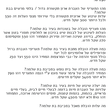
מהו התעריף של העברת ארון תקשורת גדול / בלתי מרשים בבת
שלמה?
עלות שינוע של ארונית תקשורת בלי שירותי מנוף העלות זה 530
ולכל היותר 300 שקל חדש.
מהו תעריף הובלה של בטונדות בעיר בת שלמה?
העלות לשינוע של לבנות טיט בהיכון או לחלופין חומרי בטון אשר
הוחלק, בזיווג טעינה ואריזה ופירוק התמחור זהו 550 ומקסימום
270 שקל חדש.
כמה תעלה הובלת מתכת בעיר בת שלמה? תעריפי העברת ברזל
ופרופילים של אלומיניום לכל יעד
כולל מנוף והרמה על-גבי המרצפות המחיר הינו 550 ועד 230
שקל חדש.
כמה תעלה הובלה של בית נופש בסביבת בת שלמה?
המחיר להובלה של צימר עשוי מעץ ע"י הנפה התעריף זהו 790
ולא יותר מ340 שקלים חדשים.
מה יעלה שינוע של חיות בעיר בת שלמה?
עלויות של העברת חיות בדומה לבעלי חיים לבית, בעלי חיים
פראיים, בהמות, בהמות קטנות, סוסים והרשימה ארוכה, התמחור
זהו 810 ולא יותר מ450 שקל חדש.
מה עלות הובלת מאכל בסביבת בת שלמה?