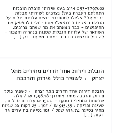
053-7797622 איוב בעמ שירותי הובלה הובלות
התחלתם העברת בית? נצרכים לשירותי סבלות
בכרמיאל? צלצלו למספרנו: רוצים עלויות זולות על
הובלת רהיטים בכרמיאל? אתם יכולים להפסיק את
החיפושים - כבר מצאתם את מה שאתם צריכים.
השוואה של עלויות הובלות קטנות בנהריה והצפון -
להוביל פריטים בודדים במחיר מציאה. רק [...]
הובלת דירות אחד חדרים מחירים מתל
יצחק ← לשפיר כולל פירוק והרכבה
הובלה דירות אחד חדרים מתל יצחק ← לשפיר כולל
פירוק והרכבה מחיר מחירון: 1596.18 ₪ / אלה
שבטווח המחירים 1900 – 1500 ₪ עבודות סבלות ,
טעינה ופריקה : 915.55 ₪ / זמן : 25 דקות 26 שניות
מחיר נסיעה 333.74 שקל / זמן נסיעה בין ערים 33
דקות [...]