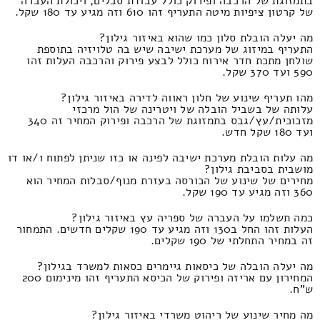
בתמזוגת של הרכבה ופירוק כולל עבודת סבלים, ויכולת העברה
של קרטון ציפיות מיטה התעריף זהו 610 וזה מגיע עד 180 שקל.
מה יעלה הובלת סלון כמו שהוא באיזור גילון?
התעריף במיזוג של מערכת ישיבה שיש בה טלויזיה בתוספת
שולחן מתכת חדר אירוח כולל לבצע פירוק והרכבה העלות זהו
590 ועד 370 שקל.
מהו תעריף שינוע של חלון ראווה לדירה באיזור גילון?
עלותה של בשביל הובלה של ויטרינה של הול מרכזי
מזכוכית/עץ/גבס בתמזוגת של הרכבה ופירוק המחיר זה 340
ועד 180 שקל חדש.
מה עלות הובלת מערכת ישיבה לפינה או כזו שניתן לפתוח ו/או דו
מושבית בסביבת גילון?
מחירים של שינוע של הכורסה בעזרת מנוף/סבלות המחיר הוא
360 וזה מגיע עד 190 שקל.
כמה תשלמו על העברה של ספריה עץ באיזור גילון?
העלות זהו החל ב130 וזה מגיע עד 190 שקלים חדשים. התמחור
זה במחיר התחלתי של 190 שקלים.
מה יעלה הובלה של כיסאות גיימרים כסאות למשרד בגילון?
המחירון עם אריזה ופירוק של הכיסא התעריף זהו מינימום 200
ש"ח.
מה מחיר שינוע של ריהוט משרדי באיזור גילון?