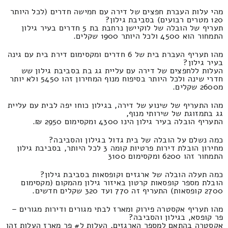
מהי עלות העברת חפצים של דירה עם חמישה חדרים (לכל היותר
120 מטרים רבועים) בסביבת גילון?
תעריף של הובלה של לוקיישן נרחבת בת 5 חדרים בעיר גילון
התמחור הוא 4500 ולכל היותר 1900 שקלים.
מהו תעריף העברת בית של 6 חדרים ומקסימום דירת בית עם גינה
בעיר גילון?
העלות ללחפצים של דירה עם עליית גג בת בסביבת גילון שש
חדרי שינה ולכל היותר בסיפוח מנוף המחירון זהו 5450 ולא יותר
מ2600 שקלים.
מהו התעריף של שינוע של דירה, בגילון כוחו יפה לבית עם עליית
גג בתמזוגת של שירותי מנוף,
התעריף הובלה בעיר גילון הינו 4300 ומקסימום 2950 ₪.
כמה נשלם על הובלה של בית גדול בגילון והסביבה?
מחירון הובלת דירות פרטיות קומה 3 לכל היותר, בסביבת גילון
התמחור זהו 6200 ומקסימום 3100
כמה תעלה הובלה של ארגזים וקופסאות בסביבת גילון?
הובלת מספר קופסאות קרטון באיזור גילון מהמקום (מקסימום
2700 קופסאות) התעריף זה 770 ועד 320 שקלים חדשים.
מהו תעריף אקסטרה פירוק ומארז לבתי מגורים ודירות מגורים –
פר קופסא, בגילון והסביבה?
אקסטרה בהתאם למספר הארגזים, העלות ל# פר מארז העלות זהו