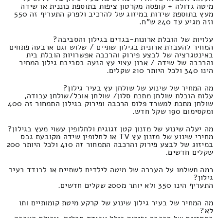
מיטה גדולה + קופסה מקרטון ציפות בתוספת כוננית או שידה
מעץ בתוספת שידות במיזוג של להרכיב ולפרק התעריף זה 550
וזה מגיע עד 240 ש"ח.
עלויות של הובלת ארונות-בגדים בגילון והסביבה?
המחיר להעברת ארונית בגילון שתיים / שלוש וגם ארבעה פתחים
באינטגרציה של לבצע פירוק והרכבה אפשרויות הובלת בית
והרכבה של שידה / ארון עצוי עץ הנעה בסביבת גילון המחיר
הינו 340 ולכל היותר 210 שקלים.
מה המחיר של שינוע של שולחן עץ בעיר גילון?
עלות הובלת שולחן מתכת סלון/ שולחן אוכל/שולחן עבודה,
שולחן מתכת למשרד פלוס הרכבה ופירוק בגילון התמחור זה 400
ומקסימום 190 שקל חדש.
מה יעלה שינוע של מזנון קטן זגוגית ולחלופין עשוי מעץ בגילון?
מחירי שינוע של מזנון עץ TV או לחלופין שידה מקובעת גבס
במיזוג של לבצע פירוק והרכבה התמחור זה 410 ולכל היותר 200
שקלים חדשים.
כמה תשלמו על העברה של מיטה לילדים לשתיים או לבודד בעיר
גילון?
התעריף הינו 350 ולא יותר מ200 שקלים חדשים.
מה המחיר של בעיר גילון שינוע של קרקע מיטת קומותיים ותו
לא?