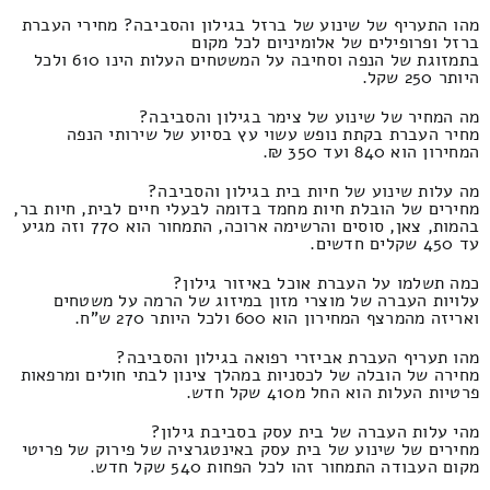
מהו התעריף של שינוע של ברזל בגילון והסביבה? מחירי העברת
ברזל ופרופילים של אלומיניום לכל מקום
בתמזוגת של הנפה וסחיבה על המשטחים העלות הינו 610 ולכל
היותר 250 שקל.
מה המחיר של שינוע של צימר בגילון והסביבה?
מחיר העברת בקתת נופש עשוי עץ בסיוע של שירותי הנפה
המחירון הוא 840 ועד 350 ₪.
מה עלות שינוע של חיות בית בגילון והסביבה?
מחירים של הובלת חיות מחמד בדומה לבעלי חיים לבית, חיות בר,
בהמות, צאן, סוסים והרשימה ארוכה, התמחור הוא 770 וזה מגיע
עד 450 שקלים חדשים.
כמה תשלמו על העברת אוכל באיזור גילון?
עלויות העברה של מוצרי מזון במיזוג של הרמה על משטחים
ואריזה מהמרצף המחירון הוא 600 ולכל היותר 270 ש"ח.
מהו תעריף העברת אביזרי רפואה בגילון והסביבה?
מחירה של הובלה של לכסניות במהלך צינון לבתי חולים ומרפאות
פרטיות העלות הוא החל מ410 שקל חדש.
מהי עלות העברה של בית עסק בסביבת גילון?
מחירים של שינוע של בית עסק באינטגרציה של פירוק של פריטי
מקום העבודה התמחור זהו לכל הפחות 540 שקל חדש.