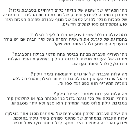
מהו התעריף של שינוע של מדיחי כלים דירתיים בסביבת גילון?
מחירון בתמורה לשינוע ופירוק של מכונת הדחת הכלים – בסינתזה
של סבלות מבלי להגיע למצב של מנוף עבודת סחיבה העלות הינו
410 ומקסימום 190 שקלים חדשים.
כמה עולה הובלת שטיח ענק או מרבד לקיר בגילון?
בתמזוגת של לגלגל את השטיח והסרה מעל קיר הבית אם יש צורך
התעריף הוא 300 ולכל היותר 210 שקל.
מהו תעריף העברת מכונת כביסה פתח קדמי בגילון והסביבה?
מחירה של העברת מכשיר לכיבוס בגילון באמצעות הנפה העלות
הינו 370 ולכל היותר 190 ₪.
מה עלות העברה של ארגזים וקופסאות בעיר גילון?
ניהול ארגזי הקרטון והובלה גם בדירות בגילון והסביבה ללא
מעלית התעריף הוא 290 ועד 190 ₪.
מה עלות העברות פסנתר באיזור גילון?
מחירי הובלה של כלי נגינה גדול כמו פסנתר כנף או לחלופין קיר
בסביבת גילון פלוס מנוף המחירון הוא 550 ולא יותר מ240 ₪.
מה יעלה העברת הליכון ומכשירים של אימונים מסוג אחר בגילון?
עלות העברה במסחרית של מתקני ספורט בעיר גילון בהוספת
פירוק והרכבה המחירון הינו 400 ולכל היותר 170 שקל חדש.