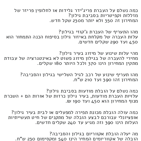
כמה נשלם על העברת פריג'ידר גלידות או לחלופין פריזר של
מזללות וקפיטריות בסביבת גילון?
המחירון זה 350 ולא יותר מ230 שקל חדש.
מהו התעריף של העברת ג'קוזי בגילון?
עלות העברה של מקלחת באיזור גילון בסיפוח הכנה התמחור הוא
450 ועד 290 שקלים חדשים.
מהי עלות שינוע של מיזוג בעיר גילון?
מחירי להעברה של בגילון מיזוג פשוט לא באינטגרציה של עבודת
מתקין המחירון הינו 370 ולכל היותר 180 שקלים.
מהו תעריף שינוע של רכב לגיל השלישי בגילון והסביבה?
המחירון זהו 390 ועד 210 ש"ח.
כמה נשלם על הובלת מודעות בסביבת גילון?
עלויות העברת מודעות, בעיר גילון כרזות של אורות הם + השכרת
מנוף המחירון הוא 450 ועד 190 ₪.
כמה עולה הובלת מכונת תפירה למפעלים או לבית בעיר גילון?
אופציונלי עבורכם לבצע הובלה של מתקנים של חיט תעשייתיות
העלות הינו 390 וזה מגיע עד 240 שקלים חדשים.
מה יעלה הובלת אקווריום בגילון והסביבה?
הובלה של אקווריומים המחיר הינו 540 ומקסימום 230 ש"ח.