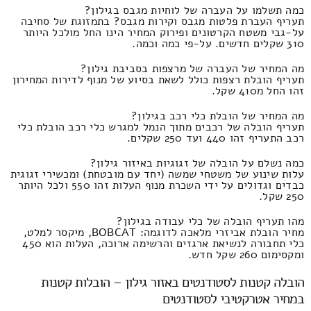
כמה תשלמו על העברה של לוחיות מגבס בגילון?
תעריף העברת פלטות מגבס וקירות מגבס? בתמזוגת של סחיבה
על-גבי משטח הקרטונים ופירוק המחיר הינו החל מולכל היותר
310 שקלים חדשים. על-פי כמה וכמה.
מה המחיר של העברה של מרצפות בסביבת גילון?
תעריף הובלת רצפות כולל לשאת בסיוע של מנוף לדירות המחירון
זהו החל מ410 שקל.
מה המחיר של הובלת כלי רכב בגילון?
תעריף הובלה של רכבים מתוך הנמל למגרש כלי רכב הובלת כלי
רכב התעריף זהו 440 ועד 250 שקלים.
כמה נשלם על הובלה של זגוגיות באיזור גילון?
עלות שינוע של משטחי שמשה (יחד עם מובטחת) ומכשירי זגוגית
כבדים וגדולים על ידי השכרת מנוף העלות זהו 550 ולכל היותר
250 שקל.
מהו תעריף הובלה של כלי עבודה בגילון?
מחיר הובלת אביזרי מלאכה לדוגמה: BOBCAT, מיקסר למלט,
כלי תחבורה לנשיאת ארגזים והרשימה ארוכה, העלות הוא 450
ומקסימום 260 שקל חדש.
הובלה קטנות לסטודנטים באזור גילון – הובלות קטנות
במחיר אטרקטיבי לסטודנטים