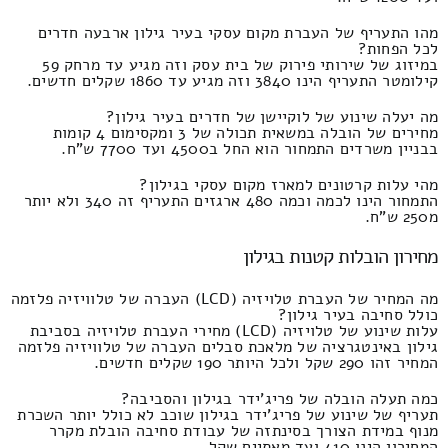
מהו התעריף של העברת מקום עסקי בעיר גילון ארבעה חדרים
לכל הפחות?
במיזוג של שירותי פירוק של בית עסק וזה מגיע עד מרחק 59
קילומטר התעריף הינו 3840 וזה מגיע עד 1860 שקלים חדשים.
מה יעלה שינוע של לוקיישן של חדרים בעיר גילון?
מחירים של הובלה במשאית תכולה של 3 ומקסימום 4 קומות
בבניין משרדים התמחור הוא החל ב4500 ועד 7700 ש"ח.
מהי עלות קרטונים למארז מקום עסקי בגילון?
התמחור הינו לכמה וכמה 480 ארגזים התעריף זה 340 ולא יותר
מ250 ש"ח.
מחירון הובלות קטנות בגילון
מה המחיר של העברת טלויזיה (LCD) העברה של טלוויזיה פלזמה
כולל סחיבה בעיר גילון?
עלות שינוע של טלויזיה (LCD) מחירי העברת טלויזיה בסביבת
גילון באינטגרציה של מלאכת סבלים העברה של טלוויזיה פלזמה
המחיר זהו 290 שקל ולכל היותר 190 שקלים חדשים.
כמה תעלה הובלה של פריג'ידר בגילון והסביבה?
תעריף של שינוע של פריג'ידר בגילון שוכב לא כולל יותר השכרת
מנוף במידת הצורך בסינתזה של עבודת סחיבה הובלת מקרר
המחירון הינו 410 ועד מאתיים שקל.