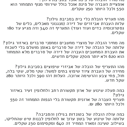
אופציית העברה של פינת אוכל כולל שירותי מנוף התמחור הוא
550 ולכל היותר 250 שקלים.
מהו תעריף הובלת כלי בית בסביבת גילון?
עלות העברת אביזרים של דירה (מנגנוני מאכלים, כלים של
גסטרונומיה כדים ועוד ועוד) התעריף זה 340 וזה מגיע עד 180
שקלים.
מה מחיר הובלה של מוצרי מחשבים ומחסני סרברים באיזור גילון?
עלותה של הובלה של דירה של סרברים באופן מושלם בלי לשכוח
את העברת המחשבים העברה של דירה של סרברים מלא התמחור
הוא 620 ולא יותר מ270 שקלים חדשים.
מהו התעריף של הובלה של אביזרי שיפוצים בסביבת גילון?
מחירה של העברת ציוד שיפוץ בתים למשל: שקי מלט, שקי בלה,
חול, פחי צבע והרשימה ארוכה. העלות זהו 390 ולכל היותר 280
שקל חדש.
כמה תעלה שינוע של ארון תקשורת רחב ולחלופין זעיר באיזור
גילון?
תעריף העברה של ארונית תקשורת בלי הנפות התמחור זה 550
ולכל היותר 280 ₪.
כמה עולה הובלה של בטונדות בגילון והסביבה?
עלותה של שינוע של בטון ערוך או לחלופין לבנות טיט שהחליקו,
בשילוב טעינה ומארז המחיר זה 640 ומקסימום 230 שקלים.