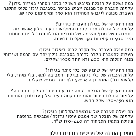
כמה נשלם על הובלת מייבש חשמלי בלתי מסחרי באיזור גילון?
עלויות העברה של מכונת ייבוש כביסה בסביבת גילון פלוס התקנה
העברת מכונה לייבוש המחירון הוא 390 ומקסימום 170 ₪.
מהו התעריף של בגילון העברת כיריים?
עלותה של הובלת תנור לבנים פמיליארי בעיר גילון אפשרויות
בתמזוגת של מנוף והשמה של תנורים הובלת תנור לבית התמחור
הינו 400 ומקסימום 190 שקלים חדשים.
כמה עולה העברה של מקרר לבית באיזור גילון?
העלות להעברת מקרר לדירה בסביבת גילון יחד עם הרמה ושירותי
מנוף העלות הוא 400 ולא יותר מ190 שקלים.
מהו התעריף של שינוע של כלי מיתר בגילון?
עלות העברה של כלי נגינה בגילון והסביבה (תוף, כלי מיתר, כלי
קלאסי וגו') המחירון הוא 520 ולא יותר מ200 שקלים.
מהו התעריף של הובלת בקתה יחד עם סיכוך בגילון והסביבה?
עלויות הובלת דירות והתקנת בקתה בעיר גילון עם סוכך התמחור
הוא 170-250 שקל חדש.
מה יעלה העברה של אבמטיה/מקלחון בגילון?
עלויות של הובלה של אמבט עיסוי גדולה/אמבטיה בהוספת
פעולת מתקין התמחור זה 170-440 ש"ח.
מחירון הובלה של פריטים בודדים בגילון