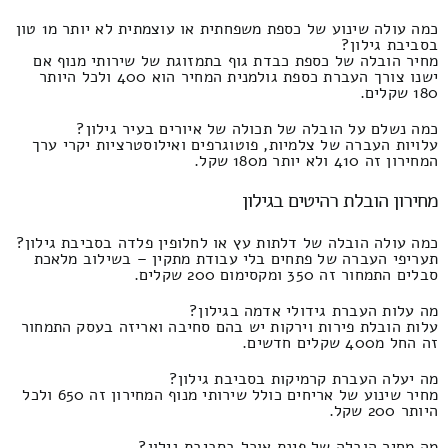
כמה עולה שינוע של כספת משפחתית או עוצמתית לא יותר מ1 טון
בסביבת גילון?
מחיר הובלה של כספת כבדת גוף בתמזוגת של שירותי מנוף אם
ישנו צורך העברת כספת גולמנית המחיר הוא 400 ולכל היותר
180 שקלים.
כמה נשלם על הובלה של תכולה של איורים בעיר גילון?
עלויות העברה של צלמיות, פוטוגרפים ואילוסטרציות יקרי ערך
המחירון זה 410 ולא יותר מ180 שקל.
מחירון הובלת רהיטים בגילון
כמה עולה הובלה של דלתות עץ או לחלופין פלדה בסביבת גילון?
תעריפי העברה של פתחים בלי עבודת מתקין – בשילוב מלאכת
סבלים התמחור זה 350 ומקסימום 200 שקלים.
מה עלות העברת גידולי אדמה בגילון?
עלות הובלת פירות וירקות יש בהם סחיבה ואריזה בעסק התמחור
זה החל מ400 שקלים חדשים.
מה יעלה העברת קרמיקות בסביבת גילון?
מחיר שינוע של אריחים כולל שירותי מנוף המחירון זה 650 ולכל
היותר 200 שקל.
מה מחיר הובלה של פינת אוכל בסביבת גילון?