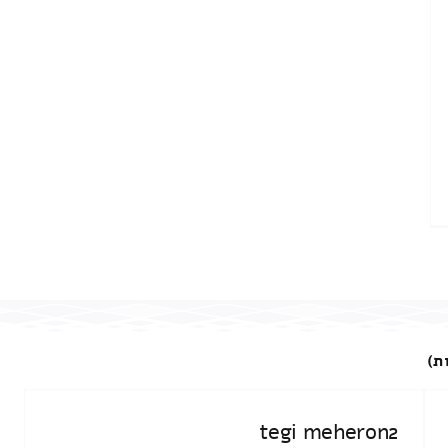
ת)
tegi meheron2