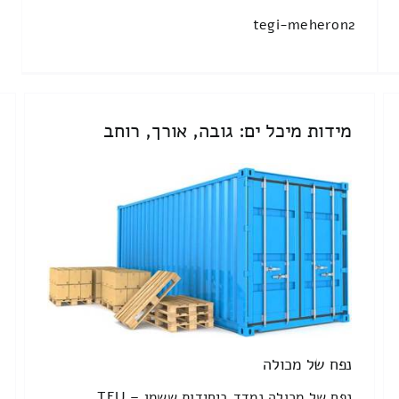
tegi-meheron2
מידות מיכל ים: גובה, אורך, רוחב
נפח של מכולה
נפח של מכולה נמדד ביחידות ששמן TEU –