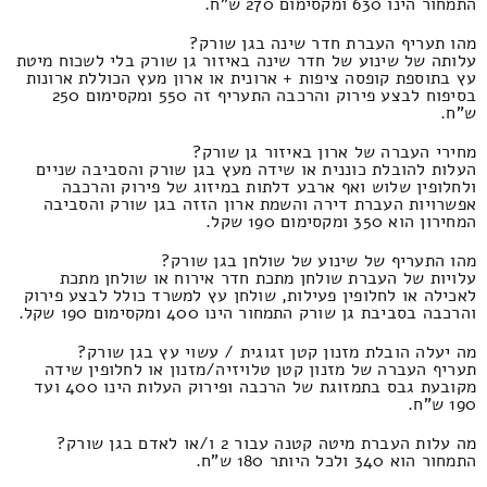
התמחור הינו 630 ומקסימום 270 ש"ח.
מהו תעריף העברת חדר שינה בגן שורק?
עלותה של שינוע של חדר שינה באיזור גן שורק בלי לשכוח מיטת
עץ בתוספת קופסה ציפות + ארונית או ארון מעץ הכוללת ארונות
בסיפוח לבצע פירוק והרכבה התעריף זה 550 ומקסימום 250
ש"ח.
מחירי העברה של ארון באיזור גן שורק?
העלות להובלת כוננית או שידה מעץ בגן שורק והסביבה שניים
ולחלופין שלוש ואף ארבע דלתות במיזוג של פירוק והרכבה
אפשרויות העברת דירה והשמת ארון הזזה בגן שורק והסביבה
המחירון הוא 350 ומקסימום 190 שקל.
מהו התעריף של שינוע של שולחן בגן שורק?
עלויות של העברת שולחן מתכת חדר אירוח או שולחן מתכת
לאכילה או לחלופין פעילות, שולחן עץ למשרד כולל לבצע פירוק
והרכבה בסביבת גן שורק התמחור הינו 400 ומקסימום 190 שקל.
מה יעלה הובלת מזנון קטן זגוגית / עשוי עץ בגן שורק?
תעריף העברה של מזנון קטן טלויזיה/מזנון או לחלופין שידה
מקובעת גבס בתמזוגת של הרכבה ופירוק העלות הינו 400 ועד
190 ש"ח.
מה עלות העברת מיטה קטנה עבור 2 ו/או לאדם בגן שורק?
התמחור הוא 340 ולכל היותר 180 ש"ח.