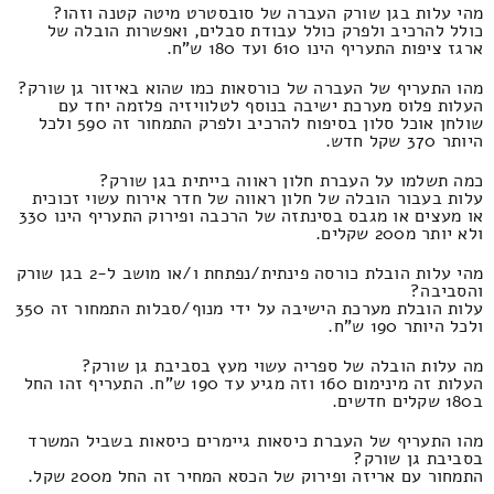
מהי עלות בגן שורק העברה של סובסטרט מיטה קטנה וזהו?
כולל להרכיב ולפרק כולל עבודת סבלים, ואפשרות הובלה של
ארגז ציפות התעריף הינו 610 ועד 180 ש"ח.
מהו התעריף של העברה של כורסאות כמו שהוא באיזור גן שורק?
העלות פלוס מערכת ישיבה בנוסף לטלוויזיה פלזמה יחד עם
שולחן אוכל סלון בסיפוח להרכיב ולפרק התמחור זה 590 ולכל
היותר 370 שקל חדש.
כמה תשלמו על העברת חלון ראווה בייתית בגן שורק?
עלות בעבור הובלה של חלון ראווה של חדר אירוח עשוי זכוכית
או מעצים או מגבס בסינתזה של הרכבה ופירוק התעריף הינו 330
ולא יותר מ200 שקלים.
מהי עלות הובלת כורסה פינתית/נפתחת ו/או מושב ל-2 בגן שורק
והסביבה?
עלות הובלת מערכת הישיבה על ידי מנוף/סבלות התמחור זה 350
ולכל היותר 190 ש"ח.
מה עלות הובלה של ספריה עשוי מעץ בסביבת גן שורק?
העלות זה מינימום 160 וזה מגיע עד 190 ש"ח. התעריף זהו החל
ב180 שקלים חדשים.
מהו התעריף של העברת כיסאות גיימרים כיסאות בשביל המשרד
בסביבת גן שורק?
התמחור עם אריזה ופירוק של הכסא המחיר זה החל מ200 שקל.