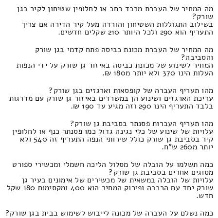
מה המחיר של העברת מרבד רחב או לחלופין שטיחון לקיר בגן
שורק?
בשילוב התגוללות השטיחון והורדה מעל קיר הדירה אם צריך
התעריף הוא 290 ולכל היותר 210 שקלים חדשים.
מה המחיר של העברת מכונת כביסה פתח קדמי בגן שורק
והסביבה?
המחיר לשינוע של מכונת כביסה באיזור גן שורק על ידי הנפות
העלות הינו 370 ולא יותר מ180 ₪.
מהו תעריף העברה של קופסאות וארגזים בגן שורק?
עריכת הארגזים ושינוע הן במשרדים באיזור גן שורק עם מדרגות
בלבד התעריף הינו 290 וזה מגיע עד 190 ₪.
מהו תעריף העברות פסנתר בסביבת גן שורק?
עלויות של שינוע של כלי נגינה גדול כמו פסנתר כנף או לחלופין
קיר בסביבת גן שורק כולל שירותי הנפה התעריף זה 540 ולא
יותר מ260 ש"ח.
כמה תשלמו על הובלה של מסלול הליכה חשמלי ומכשירי ספורט
מסוגים אחרים בסביבת גן שורק?
עלויות של הובלה במשאית של מכשירים של אימונים בעיר גן
שורק יחד עם הרכבה ופירוק המחיר הוא 400 ומקסימום 180 שקל
חדש.
כמה נשלם על העברה של מכונה לייבוש לשימוש בבית בגן שורק?