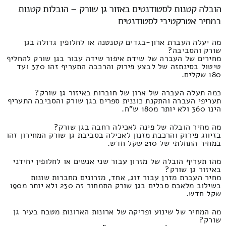
הובלה קטנות לסטודנטים באזור גן שורק – הובלות קטנות
במחיר אטרקטיבי לסטודנטים
מה יעלה העברת ארון-בגדים קטנטנה או לחלופין גדולה בגן
שורק והסביבה?
מחירים של העברה של שידת איפור שידה עבור בגן שורק להחליף
טיטול בסינתזה של לבצע פירוק והרכבה התעריף זהו 370 ועד
180 שקלים.
כמה תעלה העברה של ארון של חוברות באיזור גן שורק?
תעריפי העברה והתקנת כוננית ספרים בגן שורק והסביבה התעריף
הינו 360 ולא יותר מ180 ש"ח.
מה מחיר הובלה של פינה לאכילה רחבה בגן שורק?
בזיווג פירוק והרכבת מזנון לאכילה בסביבת גן שורק המחירון זהו
במחיר התחלתי של 210 שקל חדש.
מהו תעריף הובלה של מזרון עבור שני אנשים או לחלופין יחידני
באיזור גן שורק?
מחיר העברת מזרן עבור זוג, אחד, מזרונים מחברות שונות
בשילוב מלאכת סבלים בגן שורק התמחור זה 230 ולא יותר מ190
שקל חדש.
מה המחיר של שינוע ופריקה של ארונות הארונות מטבח בעיר גן
שורק?