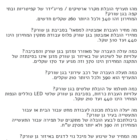
מהו תעריף הובלת מקרר ארטיקים / פריג'ידר של קפיטריות ובתי
קפה בגן שורק?
המחירון זהו 340 ולכל היותר 260 שקלים חדשים.
מה מחיר העברת אמבטיה למסאז' בסביבת גן שורק?
מחירי הובלת אמבטון בגן שורק פלוס עבודת מתקין המחירון הינו
440 ועד 310 שקל.
כמה עולה העברה של מאוורר ומזגן בגן שורק והסביבה?
עלויות של לשינוע של באיזור גן שורק מזגן אינו בסינתזה של
התקנה המחירון הינו 370 וזה מגיע עד 170 שקלים.
כמה תעלה העברה של רכב עירוני בגן שורק?
התעריף הוא 390 ולכל היותר 210 שקלים.
כמה תשלמו על הובלת שלטים בגן שורק?
עלויות העברת כרזות, בסביבת גן שורק שלטי LED כוללים הנפות
המחיר הינו 440 ועד 210 שקל.
מה יעלה הובלת מכונה לעבודת מחט עבור הבית או עבור
התעשייה בעיר גן שורק?
ביכולתכם לבצע הובלה של מתקנים של תפירה עבור התעשייה
המחירון זה 390 ולא יותר מ270 ש"ח.
מה המחיר של שינוע של מיכל נוי לדגים באיזור גן שורק?