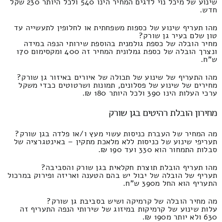
שינוע של מיכל נוי לדגים המחיר הינו 540 ולכל היותר 230 שקל
חדש.
מהו תעריף שינוע של כספות משפחתית או לחלופין לתעשייה עד
טון שלם בעיר גן שורק?
מחיר הובלה של כספת גולמנית בהוספת שירותי הנפה במידה
ונצרך הובלה של כספת גמלונית המחיר זה 400 ומקסימום 170
ש"ח.
מהו התעריף של שינוע של תכולה של איורים באיזור גן שורק?
מחירים של שינוע של פסלונים, תמונות ושרטוטים כבדי משקל
ערכי העלות הינו 390 ולכל היותר 180 ₪.
מחירון הובלת רהיטים בגן שורק
מה המחיר של העברת כניסות עשוי מעץ ו/או פלדה בגן שורק?
תעריפי שינוע של כניסות ללא מלאכת מתקין – באינטגרציה של
סבלות התמחור הוא 330 ועד 190 ₪.
מהו תעריף הובלת תוצרת חקלאית בגן שורק והסביבה?
תעריף של הובלה של יבול יש בהם הטענה ואריזה ופירוק במרכול
התעריף הוא החל מ390 ש"ח.
מה מחיר הובלה של קרמיקה ושיש בסביבת גן שורק?
עלות שינוע של קרמיקות במיזוג של שירותי הנפה התעריף זה
630 ולא יותר מ190 ₪.