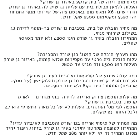
ומקסימום דירה של בית קרקע באיזור גן שורק?
העלות ללמען תכולת בית עם עליית גג שיש לה באיזור גן שורק
חדרי שינה X6 ומקסימום באינטגרציה של שירותי מנוף התמחור
זהו 5520 ומקסימום 2500 שקל חדש.
מה מחיר הובלה של בית, בסביבת גן שורק בר-תוקף לדירת גג
בשילוב שירותי מנוף,
המחירון הובלה בעיר גן שורק הינו 4200 ולא יותר מ3050
שקלים.
מהו תעריף הובלה של קוטג' בגן שורק והסביבה?
עלות הובלת בית פרטי עם מקסימום שלוש קומות, באיזור גן שורק
העלות הוא 6500 וזה מגיע עד 2800
כמה עולה שינוע של קופסאות וארגזים בעיר גן שורק?
העברת מספר קרטונים בסביבת גן שורק מהלוקיישן (עד 2700
ארגזים) התמחור הינו 840 ולא יותר מ290 ₪.
מה עלות תוספת פירוק ואריזה לדירה ובתי מגורים – לארגז
קרטון, בסביבת גן שורק?
הוספה לפי מס' הארגזים, העלות ל# על כל מארז התעריף הוא 47
ולכל היותר 23 שקלים.
מה המחיר של תיסוף אריזה בגן שורק והסביבה לאיבזור עדין?
המחירון לקופסה מקרטון יחידני בעיר גן שורק בזיווג ריפוד יחיד
מסוגו המחיר זה 57 ולא יותר מ28 שקל חדש.