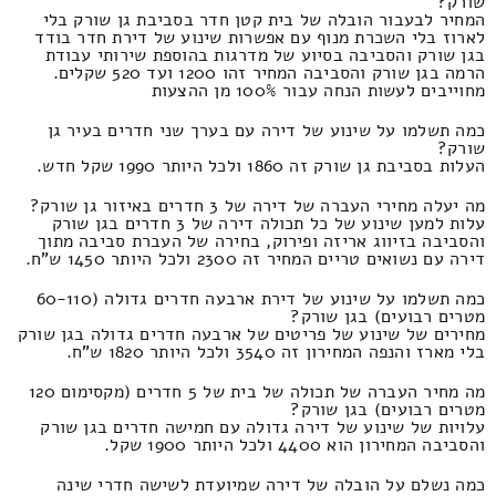
שורק?
המחיר לבעבור הובלה של בית קטן חדר בסביבת גן שורק בלי
לארוז בלי השכרת מנוף עם אפשרות שינוע של דירת חדר בודד
בגן שורק והסביבה בסיוע של מדרגות בהוספת שירותי עבודת
הרמה בגן שורק והסביבה המחיר זהו 1200 ועד 520 שקלים.
מחוייבים לעשות הנחה עבור 100% מן ההצעות
כמה תשלמו על שינוע של דירה עם בערך שני חדרים בעיר גן
שורק?
העלות בסביבת גן שורק זה 1860 ולכל היותר 1990 שקל חדש.
מה יעלה מחירי העברה של דירה של 3 חדרים באיזור גן שורק?
עלות למען שינוע של כל תכולה דירה של 3 חדרים בגן שורק
והסביבה בזיווג אריזה ופירוק, בחירה של העברת סביבה מתוך
דירה עם נשואים טריים המחיר זה 2300 ולכל היותר 1450 ש"ח.
כמה תשלמו על שינוע של דירת ארבעה חדרים גדולה (60-110
מטרים רבועים) בגן שורק?
מחירים של שינוע של פריטים של ארבעה חדרים גדולה בגן שורק
בלי מארז והנפה המחירון זה 3540 ולכל היותר 1820 ש"ח.
מה מחיר העברה של תכולה של בית של 5 חדרים (מקסימום 120
מטרים רבועים) בגן שורק?
עלויות של שינוע של דירה גדולה עם חמישה חדרים בגן שורק
והסביבה המחירון הוא 4400 ולכל היותר 1900 שקל.
כמה נשלם על הובלה של דירה שמיועדת לשישה חדרי שינה