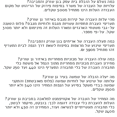
כמה נשלם על הובלת בית עסק בגן שורק והסביבה?
עלויות של העברה של משרד בסיפוח פירוק של הריהוט של מקום
העבודה העלות הינו מתחיל מ500 שקלים.
מהי עלות העברה של קירות מגבס באיזור גן שורק?
תעריפי העברת תחתיות עשויות מגבס ולוחיות מגבס? פלוס הטענה
על-גבי משטחי הארגזים ומארז העלות זה מינימום ולא יותר מ310
שקל. על-פי מספר.
כמה תעלה העברה של אריחים בגן שורק והסביבה?
תעריפי שינוע של מרצפות בסיפוח לשאת דרך הנפה לבית התעריף
זהו מתחיל מ390 ₪.
כמה עולה העברה של מכוניות מסחריות באיזור גן שורק?
מחירון העברת מכוניות מסחריות מתוך הנמל אל משטח כלי
תחבורה העברה של כלי תחבורה התעריף הינו 440 ועד 250 שקל.
מה יעלה הובלה של שמשה בעיר גן שורק?
עלותה של שינוע של לוחיות שמשה (פלוס מאובטחת) והתקני
שמשה כבדי משקל בסיוע של הנפות המחיר הינו 540 ולא יותר
מ250 שקלים.
מה המחיר של העברה של אקוויפמנט למלאכה בסביבת גן שורק?
העלות להעברת כלי עבודה דוגמה לכך: בובקט, מיקסר לבטון,
כלי תחבורה תעשייתיים לנשיאה ועוד, המחירון זה 450 ולא יותר
מ240 שקל.