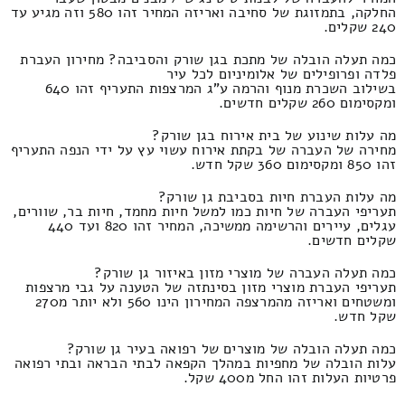
החלקה, בתמזוגת של סחיבה ואריזה המחיר זהו 580 וזה מגיע עד
240 שקלים.
כמה תעלה הובלה של מתכת בגן שורק והסביבה? מחירון העברת
פלדה ופרופילים של אלומיניום לכל עיר
בשילוב השכרת מנוף והרמה ע"ג המרצפות התעריף זהו 640
ומקסימום 260 שקלים חדשים.
מה עלות שינוע של בית אירוח בגן שורק?
מחירה של העברה של בקתת אירוח עשוי עץ על ידי הנפה התעריף
זהו 850 ומקסימום 360 שקל חדש.
מה עלות העברת חיות בסביבת גן שורק?
תעריפי העברה של חיות כמו למשל חיות מחמד, חיות בר, שוורים,
עגלים, עיירים והרשימה ממשיכה, המחיר זהו 820 ועד 440
שקלים חדשים.
כמה תעלה העברה של מוצרי מזון באיזור גן שורק?
תעריפי העברת מוצרי מזון בסינתזה של הטענה על גבי מרצפות
ומשטחים ואריזה מהמרצפה המחירון הינו 560 ולא יותר מ270
שקל חדש.
כמה תעלה הובלה של מוצרים של רפואה בעיר גן שורק?
עלות הובלה של מחפיות במהלך הקפאה לבתי הבראה ובתי רפואה
פרטיות העלות זהו החל מ400 שקל.