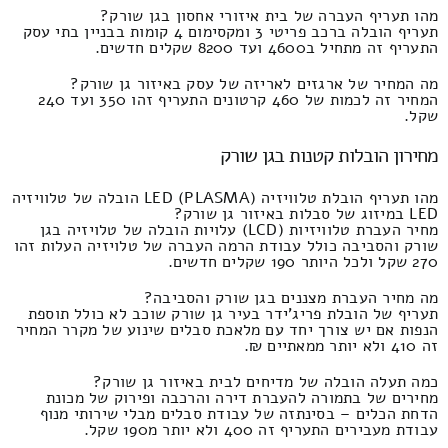
מהו תעריף העברה של בית איזורי אחסון בגן שורק?
תעריף הובלה ברכב פריטי 3 ומקסימום 4 קומות בבניין בתי עסק
התעריף זה מתחיל ב4600 ועד 8200 שקלים חדשים.
מה המחיר של ארגזים לאריזה של עסק באיזור גן שורק?
המחיר זה לכמות של 460 קרטונים התעריף זהו 350 ועד 240
שקל.
מחירון הובלות קטנות בגן שורק
מהו תעריף הובלת טלוויזיה LED (PLASMA) הובלה של טלוויזיה
LED במיזוג של סבלות באיזור גן שורק?
מחיר העברת טלוויזיות (LCD) עלויות הובלה של טלויזיה בגן
שורק והסביבה כולל עבודת הרמה העברה של טלויזיה העלות זהו
270 שקל ולכל היותר 190 שקלים חדשים.
מה מחיר העברת מצננים בגן שורק והסביבה?
תעריף של הובלת פריג'ידר בעיר גן שורק שוכב לא כולל תוספת
הנפות אם יש צורך יחד עם מלאכת סבלים שינוע של מקרר המחיר
זה 410 ולא יותר ממאתיים ₪.
כמה תעלה הובלה של מדיחים לבית באיזור גן שורק?
מחירים של בתמורה להעברת דירה והרכבה ופירוק של מכונת
הדחת הכלים – בסינתזה של עבודת סבלים מבלי שירותי מנוף
עבודת מעבירים התעריף זה 400 ולא יותר מ190 שקל.