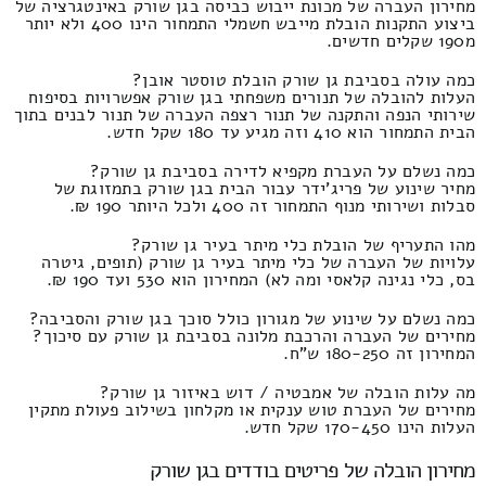
מחירון העברה של מכונת ייבוש כביסה בגן שורק באינטגרציה של
ביצוע התקנות הובלת מייבש חשמלי התמחור הינו 400 ולא יותר
מ190 שקלים חדשים.
כמה עולה בסביבת גן שורק הובלת טוסטר אובן?
העלות להובלה של תנורים משפחתי בגן שורק אפשרויות בסיפוח
שירותי הנפה והתקנה של תנור רצפה העברה של תנור לבנים בתוך
הבית התמחור הוא 410 וזה מגיע עד 180 שקל חדש.
כמה נשלם על העברת מקפיא לדירה בסביבת גן שורק?
מחיר שינוע של פריג'ידר עבור הבית בגן שורק בתמזוגת של
סבלות ושירותי מנוף התמחור זה 400 ולכל היותר 190 ₪.
מהו התעריף של הובלת כלי מיתר בעיר גן שורק?
עלויות של העברה של כלי מיתר בעיר גן שורק (תופים, גיטרה
בס, כלי נגינה קלאסי ומה לא) המחירון הוא 530 ועד 190 ₪.
כמה נשלם על שינוע של מגורון כולל סוכך בגן שורק והסביבה?
מחירים של העברה והרכבת מלונה בסביבת גן שורק עם סיכוך?
המחירון זה 180-250 ש"ח.
מה עלות הובלה של אמבטיה / דוש באיזור גן שורק?
מחירים של העברת טוש ענקית או מקלחון בשילוב פעולת מתקין
העלות הינו 170-450 שקל חדש.
מחירון הובלה של פריטים בודדים בגן שורק