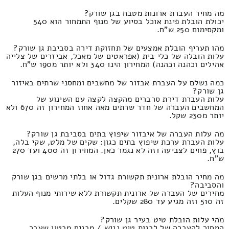
מה מחיר העברת ארונות מטבח בגן שורק?
יכולת הובלת פינת אוכל בסיוע של מנוף התמחור הוא 540
ומקסימום 250 ש"ח.
מהו תעריף הובלת אמצעים של תחזוקת דירה בסביבת גן שורק?
עלות הובלה של כלי בית (אפראטים של מאכל, אביזרים של צלייה
אהילים וכהנה וכהנה) המחירון הינו 340 ולא יותר מ190 ש"ח.
כמה נשלם על העברת אבזור של מחשבים ומחסני שרתים באיזור
גן שורק?
עלות העברת דירת סרברים מהקצה לקצה עם השינוע של
המחשבים העברה של חדר שרתים מאה אחוז המחירון זה 670 ולא
יותר מ230 שקל.
מה עלות העברה של איבזור שיפוץ בתים בסביבת גן שורק?
עלות העברת ערכת שיפוץ בתים כגון: שקים של מלט, שקי בלה,
בוץ, פחים לצביעה וזה לא נגמר כאן. המחירון זה 400 ועד 270
ש"ח.
מה מחיר הובלת ארונית תקשורת גדול או בלתי מרשים בגן שורק
והסביבה?
מחירים של העברה של ארונית תקשורת ללא שירותי מנוף העלות
זה 510 וזה מגיע עד 280 שקלים.
מהי עלות הובלת טיט בעיר גן שורק?
המחיר להעברה של לבנות טיט נגיש / מבנים מבטון שעבר