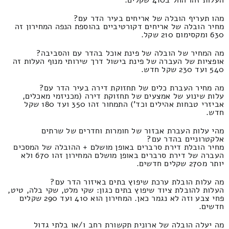
מהו תעריף הובלה של אריחים בעיר הדר עם?
מחיר הובלה של אריחים דקורטיביים בהוספת הנפה המחירון זה
630 ומקסימום 210 שקל.
מה המחיר של הובלה של פינת אוכל בהדר עם והסביבה?
אופציות של העברה של פינת בישול דרך שירותי מנוף העלות זה
540 ועד 230 שקל חדש.
מה מחיר העברת כלים של תחזוקת דירה בעיר הדר עם?
עלות שינוע של אמצעים של תחזוקת דירה (מכניזמי מאכלים,
אביזרי טבחות אהילים וכד') התמחור זהו 350 ועד 180 שקל
חדש.
מהי עלות העברת אבזור של חומרות וחדרים של שרתים
אלקטרוניים בהדר עם?
מחיר הובלת דירת סרברים באופן מושלם + ההובלה של המסכים
העברה של דירת סרברים באופן מושלם המחירון זהו 670 ולא
יותר מ270 שקלים חדשים.
מה עלות הובלת ערכת שיפוץ בתים באיזור הדר עם?
העלות להובלת ציוד שיפוץ בתים כגון: שקי מלט, שקי בלה, טיט,
פחי צבע וזה לא נגמר כאן. המחירון הוא 410 ועד 290 שקלים
חדשים.
מה יעלה הובלה של ארונית תקשורת רחב ו/או בלתי גדול