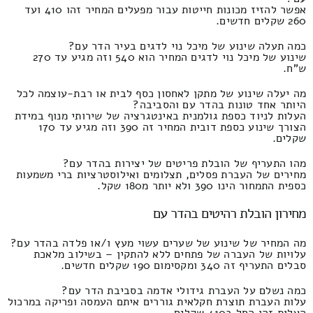
אפשר להזיז מכונות חייטות עבור מפעלים המחיר זהו 410 ועד
260 שקלים חדשים.
כמה תעלה שינוע של מיכל נוי לדגים בעיר הדר עם?
שינוע של מיכל נוי לדגים המחיר הוא 540 וזה מגיע עד 270
ש"ח.
מה יעלה שינוע של מתקן לאחסון כסף לבית או רבת-עוצמה לכל
היותר אחד טונות בהדר עם והסביבה?
העלות לניוד כספת גולמנית באינטגרציה של שירותי מנוף במידת
הצורך שינוע כספת דובית המחיר זה 390 וזה מגיע עד 170
שקלים.
מהו התעריף של הובלת פריטים של יצירות בהדר עם?
מחירים של העברת פסלים, תצלומים ואילוסטרציות ברי משמעות
כספית התמחור הינו 390 ולא יותר מ180 שקל.
מחירון הובלת רהיטים בהדר עם
מה המחיר של שינוע של שערים עשוי מעץ ו/או פלדה בהדר עם?
עלויות של העברה של פתחים ללא להתקין – בשילוב מלאכת
סבלים התעריף זה 340 ומקסימום 190 שקלים חדשים.
כמה נשלם על העברת גידולי אדמה בסביבת הדר עם?
עלות העברת תוצרת חקלאית גוררים איתם העמסה ופריקה במרכול
העלות זהו החל ב410 שקלים.