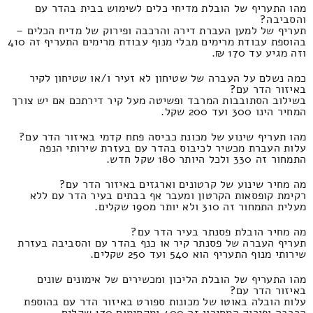
מהו התעריף של הובלת מדיחי כלים לשימוש בבית בהדר עם
והסביבה?
תעריף של למען העברת דירה והרכבה ופירוק של מדיח הכלים –
בהוספת עבודת מרימים מבלי מנוף עבודת מרימים התעריף זה 410
וזה מגיע עד 170 ₪.
כמה נשלם על העברה של שטיחון לא זעיר ו/או שטיחון לקיר
באיזור הדר עם?
בשילוב הסתובבות המרבד ופשיטה מעל קיר דירתכם אם יש צורך
המחיר הינו 300 ועד 200 שקל.
מהו תעריף שינוע של מכונת כביסה פתח קדמי באיזור הדר עם?
עלות העברת מכשיר לכיבוס בהדר עם בעזרת שירותי הנפה
התמחור זה 330 ולכל היותר 180 שקל חדש.
מה מחיר שינוע של קרטונים וארגזים באיזור הדר עם?
רקימת קופסאות הקרטון ומעבר אף בבתים בעיר הדר עם ללא
מעלית התמחור זה 310 ולא יותר מ190 שקלים.
מה מחיר הובלת פסנתר בעיר הדר עם?
תעריף העברה של פסנתר קיר או כנף בהדר עם והסביבה בעזרת
שירותי מנוף התעריף הוא 540 ועד 250 שקלים.
מהו התעריף של הובלת הליכון ומכשירים של אימונים שונים
באיזור הדר עם?
עלות הובלה באוטו של מכונות ספורט באיזור הדר עם בהוספת
הרכבה ופירוק המחירון זה 400 ומקסימום 170 שקלים.