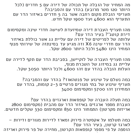
מה המחיר של הובלה של תכולה של דירה עם 5 חדרים (לכל
היותר 120 מטר מרובע) בהדר עם והסביבה?
תעריפי הובלת מקום רחבה אשר בה 5 חדרים באיזור הדר עם
התעריף הוא 4600 ועד 1900 שקל חדש.
מהו תעריף העברת דירה שמיועדת לשישה חדרי שינה ומקסימום
דירת קוטג'? בעיר הדר עם?
עלותה של לפריטים של דירה עם עליית גג אשר כוללת באיזור
הדר עם חדרי שינה X6 וזה מגיע עד בסינתזה של שירותי מנוף
המחיר הינו 5480 ולכל היותר 2600 שקל.
מהו תעריף העברה של לוקיישן, בסביבת הדר עם תקף לדירה עם
עליית גג במיזוג של השכרת מנוף,
העלות הובלה בהדר עם זהו 4600 ולכל היותר 3050 שקל.
כמה נשלם על שינוע של פנטהאוז? בהדר עם והסביבה?
תעריף שינוע של בתי מגורים פרטיים 2-3 קומות, בהדר עם
המחירון זהו 5700 ומקסימום 3400
כמה תעלה העברה של קופסאות וארגזים בהדר עם?
העברת מספר ארגזים באיזור הדר עם מהבית (מקסימום 2800
אריזות מקרטון) התמחור הינו 830 ומקסימום 330 שקלים חדשים.
כמה תשלמו על אקסטרה פירוק ומארז לדירות מגורים ודירות –
לארגז קרטון, בעיר הדר עם?
הוספה על פי מספר קופסאות הקרטון, מחירה של פר פירוק ואריזה