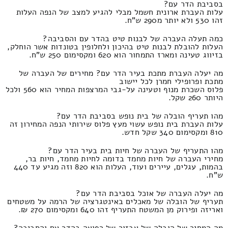
בסביבת הדר עם?
עלות העברת ארונית חשמל מבלי להגיע למצב של הנפה העלות
זהו 530 ולא יותר מ290 ש"ח.
כמה תעלה העברה של לבנות טיט בהדר עם והסביבה?
העלות להובלת לבנות טיט בהיכון ולחלופין בטונדות אשר הוחלק,
בזיווג טעינה ומארז התמחור הוא 620 ומקסימום 250 ש"ח.
מה יעלה העברת מתכת בעיר הדר עם? מחירים של העברה של
מתכת ופרופילי חמרן לכל יישוב
פלוס השכרת מנוף וטעינה על-גבי המרצפות המחיר הוא 560 ולכל
היותר 260 שקל.
מהו תעריף הובלה של בית נופש בסביבת הדר עם?
עלות העברת בית נופש עשוי מעץ פלוס שירותי הנפה המחירון זה
810 ומקסימום 340 שקל חדש.
מהו התעריף של העברה של חיות בית בעיר הדר עם?
מחירי העברה של חיות מחמד בדומה לחיות מחמד, חיות בר,
בהמות, עגלים, עיירים ועוד, העלות הוא 820 וזה מגיע עד 440
ש"ח.
מה יעלה העברה של אוכל בסביבת הדר עם?
תעריף של הובלה של מאכלים באינטגרציה של הרמה על משטחים
ואריזה ופירוק מן המשטח התעריף זהו 640 ומקסימום 270 ₪.
מה המחיר של הובלה של אבזור של רפואה בהדר עם והסביבה?