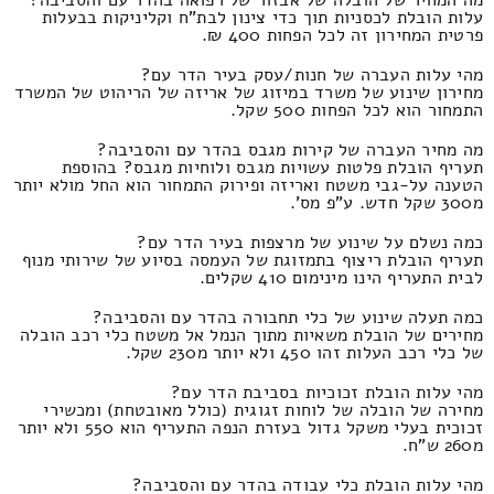
עלות הובלת לכסניות תוך כדי צינון לבת"ח וקליניקות בבעלות
פרטית המחירון זה לכל הפחות 400 ₪.
מהי עלות העברה של חנות/עסק בעיר הדר עם?
מחירון שינוע של משרד במיזוג של אריזה של הריהוט של המשרד
התמחור הוא לכל הפחות 500 שקל.
מה מחיר העברה של קירות מגבס בהדר עם והסביבה?
תעריף הובלת פלטות עשויות מגבס ולוחיות מגבס? בהוספת
הטענה על-גבי משטח ואריזה ופירוק התמחור הוא החל מולא יותר
מ300 שקל חדש. ע"פ מס'.
כמה נשלם על שינוע של מרצפות בעיר הדר עם?
תעריף הובלת ריצוף בתמזוגת של העמסה בסיוע של שירותי מנוף
לבית התעריף הינו מינימום 410 שקלים.
כמה תעלה שינוע של כלי תחבורה בהדר עם והסביבה?
מחירים של הובלת משאיות מתוך הנמל אל משטח כלי רכב הובלה
של כלי רכב העלות זהו 450 ולא יותר מ230 שקל.
מהי עלות הובלת זכוכיות בסביבת הדר עם?
מחירה של הובלה של לוחות זגוגית (כולל מאובטחת) ומכשירי
זכוכית בעלי משקל גדול בעזרת הנפה התעריף הוא 550 ולא יותר
מ260 ש"ח.
מהי עלות הובלת כלי עבודה בהדר עם והסביבה?