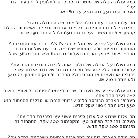
כמה עולה הובלה של מיטה גדולה ל-2 ולחלופין ל-1 בעיר הדר
עם?
העלות הינו 330 וזה מגיע עד 180 ₪.
מה עלות בהדר עם הובלה של מסד מיטה גדולה וזהו?
במיזוג של הרכבה ופירוק בשילוב עבודת סבלים, ואפשרות הובלת
קרטון ציפיות מיטה העלות זהו 630 ולכל היותר 190 ש"ח.
כמה נשלם על שינוע של הול מרכזי AS IS בהדר עם והסביבה?
התמחור בסיפוח ספה בתוספת טלויזיה יחד עם שולחנות חדר
מרכזי פלוס פירוק והרכבה העלות זה 600 ולא יותר מ360 שקל.
כמה נשלם על הובלה של חלון ראווה לדירה בסביבת הדר עם?
עלות בתמורה לשינוע של חלונית נגררת של חדר אירוח עשוי
זכוכית או מעצים או מגבס כולל הרכבה ופירוק המחירון זה 340
ולא יותר מ210 ₪.
כמה עולה שינוע של מערכת ישיבה פינתית/נפתחת ולחלופין מושב
ל-2 בעיר הדר עם?
תעריפי העברת הכורסה פלוס שירותי הנפה או סבלים התמחור הוא
350 ולא יותר מ180 שקל חדש.
מה עלות שינוע של ארון ספרים עשוי עץ בסביבת הדר עם?
העלות זהו לכל הפחות 150 ומקסימום 200 שקל. התמחור זה
מינימום 200 שקל חדש.
מה יעלה העברת כיסאות למחשבים כיסאות משרדיים בהדר עם?