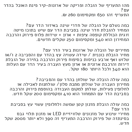
מהו התעריף של הובלה ופריקה של ארונות-קיר פינת האוכל בהדר
עם?
התעריף זהו 630 ומקסימום 260 ₪.
כמה נשלם על הובלה של חדרי שינה באיזור הדר עם?
המחיר להובלת חדר שינה בסביבת הדר עם שיש בתוכו מיטה
זוגית הכוללת קופסה ציפות + ארון + שידות פלוס פירוק והרכבה
המחירון הוא 540 ומקסימום 230 שקלים חדשים.
מחירים של הובלה של ארונות בעיר הדר עם?
מחיר הובלת כוננית / שידה עשויה עץ בהדר עם והסביבה 2 ו/או
שלוש ואף ארבע כניסות בסיפוח פירוק והרכבה בחירה של הובלת
דירות והרכבת ארונית או ארון מעץ העברה בעיר הדר עם העלות
הוא 340 ולכל היותר 180 שקל.
כמה עולה הובלה של שולחן בהדר עם והסביבה?
מחירון העברה של שולחן מתכת סלון/ שולחנות לאכילה או
לחלופין פעילות, שולחן למקום העבודה בהוספת פירוק והרכבה
בסביבת הדר עם התמחור הוא 410 ומקסימום 200 שקל חדש.
כמה עולה הובלת מזנון קטן שמשה ולחלופין עשוי עץ בסביבת
הדר עם?
מחירי שינוע של מזנונים טלוויזיית LED או מזנון תלוי גבס
בסינתזה של פירוק והרכבה התעריף זה 390 ולא יותר מ200 שקל
חדש.