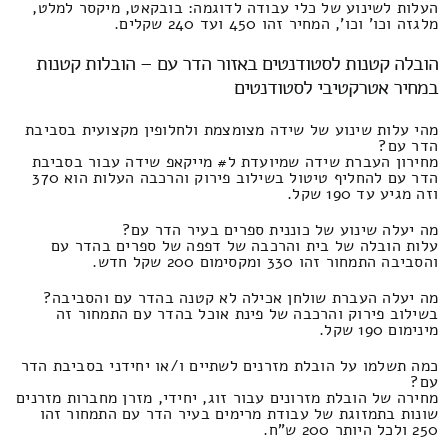
העלות לשינוע של כלי עבודה לדוגמה: בובקאט, מיקסר למלט,
מלגזה וכו' וכו', המחיר זהו 450 ועד 240 שקלים.
הובלה קטנות לסטודנטים באזור הדר עם – הובלות קטנות
במחיר אטרקטיבי לסטודנטים
מהי עלות שינוע של שידה מצומצמת ולחלופין מקצועית בסביבת
הדר עם?
מחירון העברת שידה שמיועדת ל# מייקאפ שידה עבור בסביבת
הדר עם להחליף טיטול בשילוב פירוק והרכבה העלות הוא 370
וזה מגיע עד 190 שקל.
מה יעלה שינוע של כוננית ספרים בעיר הדר עם?
עלות הובלה של בית והרכבה של דפפה של ספרים בהדר עם
והסביבה התמחור זהו 330 ומקסימום 200 שקל חדש.
מה יעלה העברת שולחן אכילה לא קטנה בהדר עם והסביבה?
בשילוב פירוק והרכבה של פינת אוכל בהדר עם התמחור זה
מינימום 190 שקל.
כמה תשלמו על הובלת מזרנים לשתיים ו/או יחידני בסביבת הדר
עם?
מחירה של הובלת מזרונים עבור זוג, יחידי, מזרן מחברות מזרנים
שונות בתמזוגת של עבודת מרימים בעיר הדר עם התמחור זהו
250 ולכל היותר 200 ש"ח.