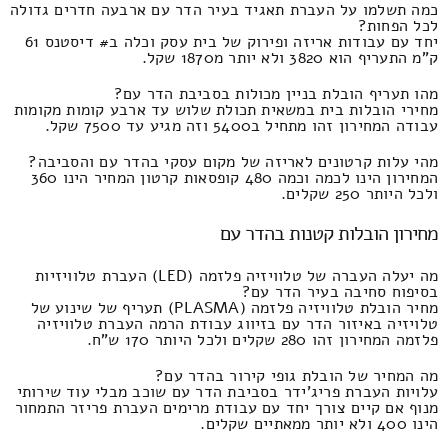
כמה תשלמו על העברת תאגיד בעיר הדר עם ארבעה חדרים גדולה
לכל הפחות?
יחד עם עבודות אריזה ופירוק של בית עסק וכלה ב# דיסטנס 61
ק"מ התעריף הוא 3820 ולא יותר מ1870 שקל.
מהו תעריף הובלת בניין מכולות בסביבת הדר עם?
מחירי הובלות בית במשאית תכולת שלוש עד ארבע קומות מקומות
עבודה המחירון זהו מתחיל ב5400 וזה מגיע עד 7500 שקל.
מהי עלות קרטונים לאריזה של מקום עסקי בהדר עם והסביבה?
המחירון הינו לכמה וכמה 480 קופסאות קרטון המחיר הינו 360
ולכל היותר 250 שקלים.
מחירון הובלות קטנות בהדר עם
מה יעלה העברה של טלוויזיה פלזמה (LED) העברת טלוויזיות
בסיפוח סחיבה בעיר הדר עם?
מחיר הובלת טלוויזיה פלזמה (PLASMA) תעריף של שינוע של
טלויזיה באיזור הדר עם בזיווג עבודת הרמה העברת טלוויזיה
פלזמה המחירון זהו 280 שקלים ולכל היותר 170 ש"ח.
מה המחיר של הובלת גופי קירור בהדר עם?
עלויות העברת פריג'ידר בסביבת הדר עם שוכב מבלי עוד שירותי
מנוף אם קיים צורך יחד עם עבודת מרימים העברת פריזר התמחור
הינו 400 ולא יותר ממאתיים שקלים.