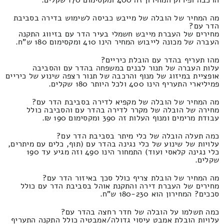
מה המחיר של הובלה של מייבש כביסה לשימוש בדירה בסביבת
הדר עם?
מחירים של העברת מייבש חשמלי בעיר הדר עם בזיווג התקנה
העברה של מכונה לייבוש המחיר הינו 410 ומקסימום 180 ש"ח.
מהו תעריף בהדר עם הובלת כיריים?
עלות העברה של תנור לבנים במשפחה בהדר עם והסביבה
אופציית במיזוג של מנוף והרכבה של תנור רצפה שינוע של כיריים
פמיליארי התעריף הינו 400 ולכל היותר 180 שקלים.
מה המחיר של הובלה של מקפיא לדירה בסביבת הדר עם?
מחירה של הובלה של מקרר לדירה בהדר עם והסביבה כולל
עבודת מרימים ומנוף העלות זה 390 ומקסימום 190 ₪.
כמה תעלה הובלה של כלי מיתר בסביבת הדר עם?
עלויות של שינוע של כלי נגינה בהדר עם (תוף, כלים עם מיתרים,
כלי נגינה קלאסי ועוד) התמחור הינו 490 וזה מגיע עד 190
שקלים.
מה המחיר של הובלת צריף כולל סכך באיזור הדר עם?
מחירים של העברת דירה והתקנת אוהל בסביבת הדר עם כולל
סככים? המחירון הוא 180-230 ש"ח.
כמה תשלמו על הובלה של חדר רחצה בהדר עם?
עלויות הובלת אמבט עיסוי גדולה/אמבטיה כולל התקנה התעריף