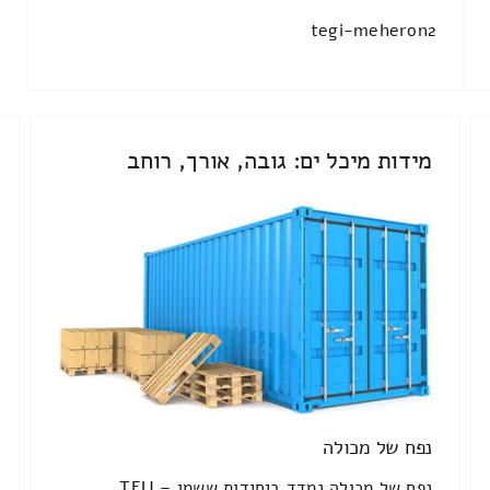
tegi-meheron2
מידות מיכל ים: גובה, אורך, רוחב
נפח של מכולה
נפח של מכולה נמדד ביחידות ששמן TEU –