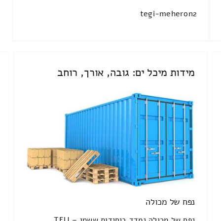
tegi-meheron2
מידות מיכל ים: גובה, אורך, רוחב
נפח של מכולה
נפח של מכולה נמדד ביחידות ששמן TEU –