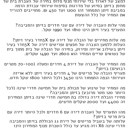
למצב של לארוז בלי שירותי מנוף פלוס בחירה של העברת בית של
מחסן בזיתן בסיוע של מדרגות בסיפוח שירותי עבודת הרמה
בסביבת זיתן התמחור זהו 1200 ועד 450 ₪. מחוייבים להוריד
את המחיר של כלל ההצעות
מהי עלות העברה של דירה עם שני חדרים בזיתן והסביבה?
התעריף בעיר זיתן הינו 1810 ועד 1990 שקל.
מה עלות מחירים של הובלה של דירה עם 3Xחדר בעיר זיתן?
העלות ללמען העברה של חפצים ופריטים דירה של 3Xחדר בעיר
זיתן בשילוב אריזה ופירוק, בחירה של הובלה של בית מתוך בית
של נשואים טריים המחיר הוא 2600 ועד 1490 שקלים.
מה המחיר של העברה של דירת 4 חדרים ומעלה (70-100 מטרים
רבועים) בזיתן?
תעריף הובלה של פריטים של 4 חדרים בעיר זיתן ללא אריזה
ושירותי הנפה התמחור הינו 3450 ולכל היותר 1800 שקל חדש.
מה המחיר של שינוע של תכולת בית של חמישה חדרי שינה (לכל
היותר 120 מטר מרובע) בזיתן והסביבה?
מחירי הובלת דירה גדולה בת חמישה חדרי שינה בזיתן המחירון
זה 4400 ועד 2000 שקלים חדשים.
מהו התעריף של העברת דירה עם 6 חדרים ולכל היותר דירה עם
בית פרטי בזיתן?
עלותה של בשביל פריטים של דירת גג הכוללת בזיתן והסביבה
חדרי שינה X6 וזה מגיע עד כולל השכרת מנוף המחירון הינו