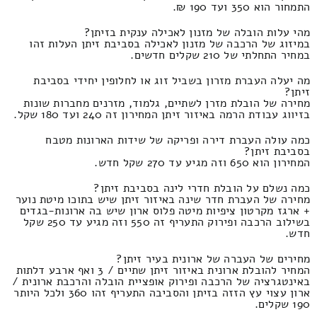
התמחור הוא 350 ועד 190 ₪.
מהי עלות הובלה של מזנון לאכילה ענקית בזיתן?
במיזוג של הרכבה של מזנון לאכילה בסביבת זיתן העלות זהו
במחיר התחלתי של 210 שקלים חדשים.
מה יעלה העברת מזרון בשביל זוג או לחלופין יחידי בסביבת
זיתן?
מחירה של הובלת מזרן לשתיים, גלמוד, מזרנים מחברות שונות
בזיווג עבודת הרמה באיזור זיתן המחירון זה 240 ועד 180 שקל.
כמה עולה העברת דירה ופריקה של שידות הארונות מטבח
בסביבת זיתן?
המחירון הוא 650 וזה מגיע עד 270 שקל חדש.
כמה נשלם על הובלת חדרי לינה בסביבת זיתן?
מחירה של העברת חדר שינה באיזור זיתן שיש בתוכו מיטת נוער
+ ארגז מקרטון ציפיות מיטה פלוס ארון שיש בה ארונות-בגדים
בשילוב הרכבה ופירוק התעריף זה 550 וזה מגיע עד 250 שקל
חדש.
מחירים של העברה של ארונית בעיר זיתן?
המחיר להובלת ארונית באיזור זיתן שתיים / 3 ואף ארבע דלתות
באינטגרציה של הרכבה ופירוק אופציית הובלה והרכבת ארונית /
ארון עצוי עץ הזזה בזיתן והסביבה התעריף זהו 360 ולכל היותר
190 שקלים.