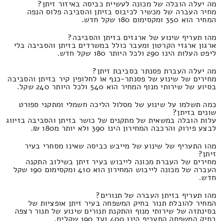
מה יעלה הובלה של מכונה לעשיית כביסה באיזור זיתן?
מחיר העברה של מכשיר לכיבוס בזיתן והסביבה פלוס הנפה
המחיר הוא 350 ומקסימום 180 שקל חדש.
מהו תעריף שינוע של ארגזים בזיתן והסביבה?
ארגון ארגזי הקרטון ומעבר כולל במשרדים בזיתן והסביבה בלי
ליפט העלות הינו 290 ולכל היותר 180 שקל חדש.
מה יעלה העברת פסנתר בסביבת זיתן?
מחירים של שינוע של פסנתר-כנף או לחלופין קיר בזיתן והסביבה
בסיוע של שירותי מנוף המחיר הוא 540 ולכל היותר 240 שקל.
כמה תשלמו על שינוע של מסלול הליכה חשמלי ומתקני ספורט
שונים בזיתן?
עלות הובלה במשאית של מתקנים של כושר בזיתן והסביבה בזיווג
לבצע פירוק והרכבה המחירון הינו 390 ולא יותר מ180 ₪.
מהו התעריף של שינוע של מייבש כביסה שאינו מסחרי בעיר
זיתן?
מחירים של העברת מכונה לייבוש בעיר זיתן בשילוב התקנה
העברה של מכונה לייבוש המחירון הוא 410 ומקסימום 190 שקל
חדש.
מהו תעריף בזיתן העברה של תנורים?
המחיר להובלת תנור בחיק המשפחה בעיר זיתן אופציות של
בסינתזה של שירותי מנוף והתקנת תנורים שינוע של תנור רצפה
בחיק המשפחה התעריף הינו 400 ועד 190 שקלים.