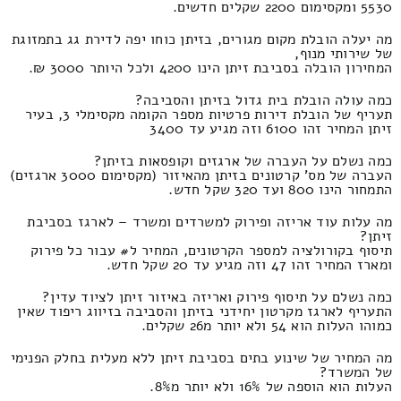
5530 ומקסימום 2200 שקלים חדשים.
מה יעלה הובלת מקום מגורים, בזיתן כוחו יפה לדירת גג בתמזוגת
של שירותי מנוף,
המחירון הובלה בסביבת זיתן הינו 4200 ולכל היותר 3000 ₪.
כמה עולה הובלת בית גדול בזיתן והסביבה?
תעריף של הובלת דירות פרטיות מספר הקומה מקסימלי 3, בעיר
זיתן המחיר זהו 6100 וזה מגיע עד 3400
כמה נשלם על העברה של ארגזים וקופסאות בזיתן?
העברה של מס' קרטונים בזיתן מהאיזור (מקסימום 3000 ארגזים)
התמחור הינו 800 ועד 320 שקל חדש.
מה עלות עוד אריזה ופירוק למשרדים ומשרד – לארגז בסביבת
זיתן?
תיסוף בקורולציה למספר הקרטונים, המחיר ל# עבור כל פירוק
ומארז המחיר זהו 47 וזה מגיע עד 20 שקל חדש.
כמה נשלם על תיסוף פירוק ואריזה באיזור זיתן לציוד עדין?
התעריף לארגז מקרטון יחידני בזיתן והסביבה בזיווג ריפוד שאין
כמוהו העלות הוא 54 ולא יותר מ26 שקלים.
מה המחיר של שינוע בתים בסביבת זיתן ללא מעלית בחלק הפנימי
של המשרד?
העלות הוא הוספה של 16% ולא יותר מ8%.