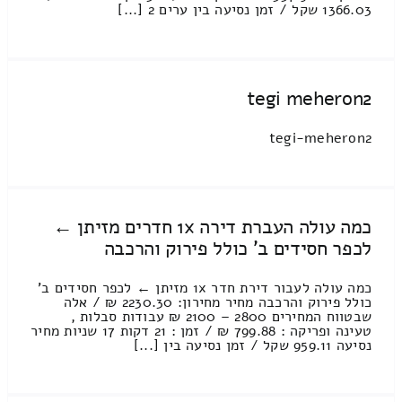
1366.03 שקל / זמן נסיעה בין ערים 2 [...]
tegi meheron2
tegi-meheron2
כמה עולה העברת דירה 1x חדרים מזיתן ←
לכפר חסידים ב' כולל פירוק והרכבה
כמה עולה לעבור דירת חדר 1x מזיתן ← לכפר חסידים ב'
כולל פירוק והרכבה מחיר מחירון: 2230.30 ₪ / אלה
שבטווח המחירים 2800 – 2100 ₪ עבודות סבלות ,
טעינה ופריקה : 799.88 ₪ / זמן : 21 דקות 17 שניות מחיר
נסיעה 959.11 שקל / זמן נסיעה בין [...]