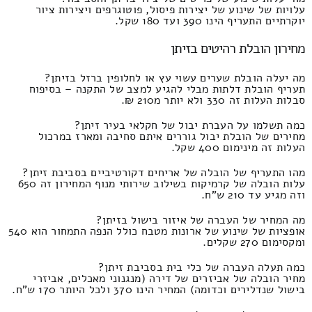
עלויות של שינוע של יצירות פיסול, פוטוגרפים ויצירות ציור
יוקרתיים התעריף הינו 390 ועד 180 שקל.
מחירון הובלת רהיטים בזיתן
מה יעלה הובלת שערים עשוי עץ או לחלופין ברזל בזיתן?
תעריף הובלת דלתות מבלי להגיע למצב של התקנה – בסיפוח
סבלות העלות זה 330 ולא יותר מ210 ₪.
כמה תשלמו על העברת יבול של חקלאי בעיר זיתן?
מחירים של הובלת יבול גוררים איתם סחיבה ומארז במרכול
העלות זה מינימום 400 שקל.
מהו התעריף של הובלה של אריחים דקורטיביים בסביבת זיתן?
עלות הובלה של קרמיקות בשילוב שירותי מנוף המחירון זה 650
וזה מגיע עד 210 ש"ח.
מה המחיר של העברה של איזור בישול בזיתן?
אופציות של שינוע של ארונות מטבח כולל הנפה התמחור הוא 540
ומקסימום 270 שקלים.
כמה תעלה העברה של כלי בית בסביבת זיתן?
מחיר הובלה של אביזרים של דירה (מנגנוני מאכלים, אביזרי
בישול שנדלירים וכדומה) המחיר הינו 370 ולכל היותר 170 ש"ח.