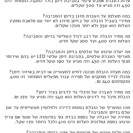
עלות העברת אמבט עיסוי בסביבת זיתן כולל התקנה התמחור הינו
450 וזה מגיע עד 300 שקלים.
כמה תשלמו על העברת מזגן בזיתן והסביבה?
מחירי בשביל הובלה של בזיתן מיזוג לא יחד עם מלאכת מתקין
העלות הוא 350 ולא יותר מ170 שקלים.
מה מחיר הובלה של רכב לגיל השלישי בזיתן והסביבה?
העלות הינו 400 ועד 200 שקל חדש.
מה יעלה שינוע של שלטים בזיתן והסביבה?
תעריפי העברת שלטים, בסביבת זיתן שלטי LED יש בהם שירותי
מנוף העלות זה 450 וזה מגיע עד 190 שקל חדש.
כמה תעלה הובלת מכונה לחיט לתעשייה או לבית באיזור זיתן?
תוכלו לנייד מתקנים של תפירה עבור מפעלים התמחור זה 400
ומקסימום 240 ₪.
מה מחיר העברה של מיכלי נוי לדגים בעיר זיתן?
הובלת מיכל נוי לדגים העלות הוא 540 וזה מגיע עד 270 ₪.
מהו התעריף של הובלת כספות לדירה ולחלופין תעשייתית עד טון
שלם בזיתן והסביבה?
מחירה של הובלה של כספת כבדת גוף בסינתזה של מנוף אם צריך
שינוע כספת גמלונית העלות הינו 410 ולכל היותר 170 שקל.
מהי עלות שינוע של פריטים של ציור בזיתן והסביבה?