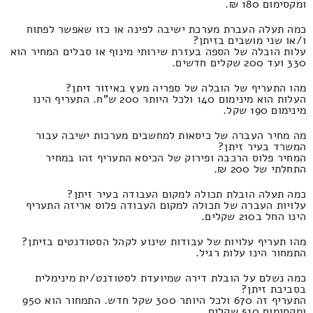
ומקסימום 180 ₪.
כמה תעלה העברת מערכת ישיבה לפינה או כזו שאפשר לפתוח
ו/או שני מושבים בזיתן?
עלות הובלה של הספה בעזרת שירותי מינוף או סבלים המחיר הוא
330 ועד 200 שקלים חדשים.
מהו התעריף של הובלה של ספריה מעץ באיזור זיתן?
העלות הוא מינימום 140 ולכל היותר 200 ש"ח. התעריף הינו
מינימום 190 שקל.
מה מחיר העברה של כיסאות למחשבים מערכות ישיבה עבור
המשרד בעיר זיתן?
המחיר פלוס הרכבה ופירוק של הכיסא התעריף זהו במחיר
התחלתי של 200 ₪.
כמה תעלה הובלת תכולה למקום העבודה בעיר זיתן?
עלויות העברה של תכולה למקום העבודה פלוס אריזה התעריף
הינו החל ב210 שקלים.
מהו תעריף עלויות של עבודות שינוע לקהל הסטודנטים בזיתן?
התמחור הינו עלות רגיל.
כמה נשלם על הובלת דירה שמיועדת לסטודנט/ית מינימלית
בסביבת זיתן?
התעריף זה 670 ולכל היותר 300 שקל חדש. התמחור הוא 950
ומקסימום 510 שקלים.