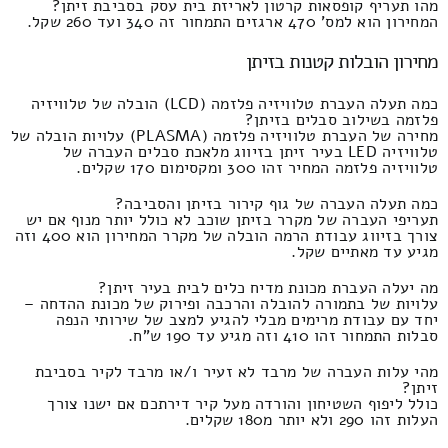
מהו תעריף קופסאות קרטון לאריזת בית עסק בסביבת זיתן?
המחירון הוא למס' 470 ארגזים התמחור זה 340 ועד 260 שקל.
מחירון הובלות קטנות בזיתן
כמה תעלה העברת טלוויזיה פלזמה (LCD) הובלה של טלוויזיה
פלזמה בשילוב סבלים בזיתן?
מחירה של העברת טלוויזיה פלזמה (PLASMA) עלויות הובלה של
טלוויזיה LED בעיר זיתן בזיווג מלאכת סבלים העברה של
טלוויזיה פלזמה המחיר זהו 300 ומקסימום 170 שקלים.
כמה תעלה העברה של גוף קירור בזיתן והסביבה?
תעריפי העברה של מקרר בזיתן שוכב לא כולל יותר מנוף אם יש
צורך בזיווג עבודת הרמה הובלה של מקרר המחירון הוא 400 וזה
מגיע עד מאתיים שקל.
מה יעלה העברת מכונת מדיח כלים לבית בעיר זיתן?
עלויות של בתמורה להובלה והרכבה ופירוק של מכונת ההדחה –
יחד עם עבודת מרימים מבלי להגיע למצב של שירותי הנפה
סבלות התמחור זהו 410 וזה מגיע עד 190 ש"ח.
מהי עלות העברה של מרבד לא זעיר ו/או מרבד לקיר בסביבת
זיתן?
כולל ליפוף השטיחון והורדה מעל קיר דירתכם אם ישנו צורך
העלות זהו 290 ולא יותר מ180 שקלים.