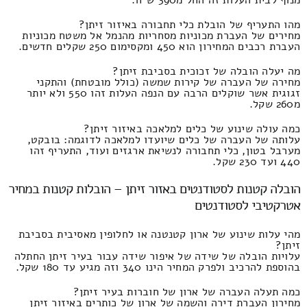
מהו התעריף של הובלת כלי תחבורה באיזור זיתן?
מחירים של העברת מכוניות מסחריות מהנמל אל משטח מכוניות
העברת רכבים המחירון הוא 450 ומקסימום 250 שקלים חדשים.
מה יעלה הובלה של זכוכית בסביבת זיתן?
מחירה של העברה של קירות שמשה (כולל מובטחת) והתקני
זגוגית אשר שוקלים הרבה עם הנפה העלות זהו 550 ולא יותר
מ260 שקל.
כמה עולה שינוע של כלים למלאכה באיזור זיתן?
עלותה של העברה של כלים שיועדו למלאכה לדוגמה: בובקט,
מערבל בטון, כלי תחבורה לנשיאת ארגזים ועוד, התעריף זהו
440 ועד 230 שקל.
הובלה קטנות לסטודנטים באזור זיתן – הובלות קטנות במחיר
אטרקטיבי לסטודנטים
מהי עלות שינוע של ארון קטנטנה או לחלופין מאסיבית בסביבת
זיתן?
עלויות הובלה של שידה של איפור שידה עבור בעיר זיתן החתלה
בהוספת להרכיב ולפרק המחיר הינו 340 וזה מגיע עד 180 שקל.
כמה תעלה העברה של ארון של חוברות בעיר זיתן?
מחירון העברת דירה והשמה של ארון של כותרים באיזור זיתן