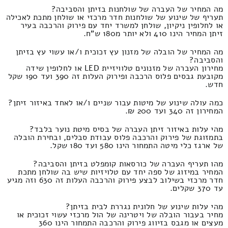
מה המחיר של העברה של שולחנות בזיתן והסביבה?
תעריף של שינוע של שולחנות חדר מרכזי או שולחן מתכת לאכילה
או לחלופין ניקיון, שולחן למשרד יחד עם פירוק והרכבה בעיר
זיתן המחיר הינו 410 ולא יותר מ180 ש"ח.
מה המחיר של הובלה של מזנון עץ זכוכית ו/או עשוי עץ בזיתן
והסביבה?
מחירון העברה של מזנונים טלוויזיית LED או לחלופין שידה
מקובעת גבסים פלוס הרכבה ופירוק העלות זה 390 ועד 190 שקל
חדש.
כמה עולה שינוע של מיטות עבור שניים ו/או לאחד באיזור זיתן?
המחירון זה 340 ועד 200 ₪.
מהי עלות באיזור זיתן העברה של בסיס מיטת נוער בלבד?
בתמזוגת של פירוק והרכבה פלוס עבודת סבלים, ובחירת הובלה
של ארגז כלי מיטה התמחור הינו 580 ועד 180 שקל.
מהו תעריף העברה של כורסאות קומפלט בזיתן והסביבה?
המחיר במיזוג של ספה יחד עם טלויזיות שיש בה שולחן מתכת
חדר מרכזי בשילוב לבצע פירוק והרכבה העלות זה 630 וזה מגיע
עד 370 שקלים.
מהי עלות שינוע של חלונית נגררת לבית בזיתן?
מחיר בעבור הובלה של ויטרינה של הול מרכזי עשוי זכוכית או
מעצים או מגבס בזיווג פירוק והרכבה התמחור הינו 360