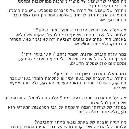
מה המחיר של שינוע של מוצרי מערכות ממוחשבות ומחסני
סרברים בעיר זיתן?
מחירה של שינוע של דירה של סרברים קומפלט שיש בה הובלת
החומרות הובלת חדר שרתים בשלמות המחירון הינו 620 ולכל
היותר 250 ₪.
מה יעלה העברה של איבזור שיפוץ בתים בזיתן?
עלותה של העברת ציוד שיפוץ בתים למשל: שקים של מלט,
באלות, חול, פחים עם גוונים לצביעה וזה לא נגמר כאן. המחיר
הינו 410 ולא יותר מ280 ₪.
כמה עולה הובלת ארונית חשמל נרחב / קטן בעיר זיתן?
תעריף הובלה של ארונית חשמל בלי מנוף התעריף זה 550
ומקסימום 270 שקלים חדשים.
כמה תעלה העברת בטון בסביבת זיתן?
מחירה של העברה של בטון זמין או לחלופין חומרי בטון שעבר
החלקה, בשילוב סחיבה ומארז העלות זהו 550 ולא יותר מ250
שקלים.
מהי עלות העברת מתכת בעיר זיתן? עלות הובלת פלדה ופרופילים
של חמרן לכל איזור
במיזוג של שירותי הנפה והעמסה על גבי המרצפות התעריף הוא
550 ולא יותר מ260 ש"ח.
מה יעלה הובלה של בקתת נופש בזיתן והסביבה?
עלותה של הובלה של בקתת נופש עץ דרך הנפות המחירון הינו