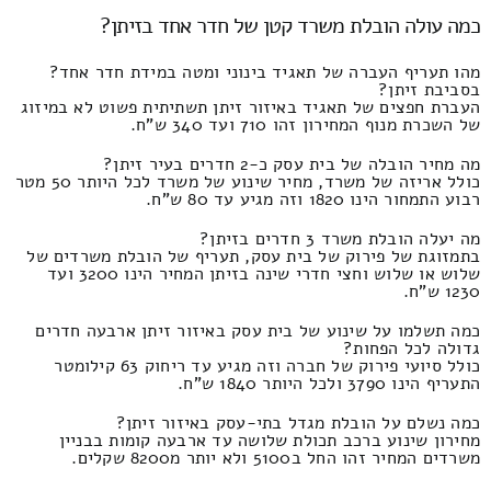
כמה עולה הובלת משרד קטן של חדר אחד בזיתן?
מהו תעריף העברה של תאגיד בינוני ומטה במידת חדר אחד?
בסביבת זיתן?
העברת חפצים של תאגיד באיזור זיתן תשתיתית פשוט לא במיזוג
של השכרת מנוף המחירון זהו 710 ועד 340 ש"ח.
מה מחיר הובלה של בית עסק כ-2 חדרים בעיר זיתן?
כולל אריזה של משרד, מחיר שינוע של משרד לכל היותר 50 מטר
רבוע התמחור הינו 1820 וזה מגיע עד 80 ש"ח.
מה יעלה הובלת משרד 3 חדרים בזיתן?
בתמזוגת של פירוק של בית עסק, תעריף של הובלת משרדים של
שלוש או שלוש וחצי חדרי שינה בזיתן המחיר הינו 3200 ועד
1230 ש"ח.
כמה תשלמו על שינוע של בית עסק באיזור זיתן ארבעה חדרים
גדולה לכל הפחות?
כולל סיועי פירוק של חברה וזה מגיע עד ריחוק 63 קילומטר
התעריף הינו 3790 ולכל היותר 1840 ש"ח.
כמה נשלם על הובלת מגדל בתי-עסק באיזור זיתן?
מחירון שינוע ברכב תכולת שלושה עד ארבעה קומות בבניין
משרדים המחיר זהו החל ב5100 ולא יותר מ8200 שקלים.