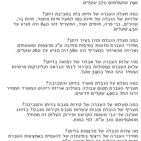
790 ומקסימום 370 שקלים.
כמה תעלה העברה של חיות בית בסביבת זיתן?
עלויות של הובלה של חיות כמו למשל חיות מחמד, חיות בר,
שוורים, בני פרה, סוסים ועוד, התעריף זהו 840 וזה מגיע עד
450 שקלים.
כמה תעלה הובלת מזון בעיר זיתן?
מחירי העברת מזונות בסיפוח סחיבה ע"ג מרצפות ומשטחים
ואריזה מהאיזור התעריף זהו 580 וזה מגיע עד 260 שקלים.
מהי עלות העברה של אבזור של רפואה בזיתן?
עלות העברת קפסולות בקירור לבתי הבראה וקליניקות פרטיות
המחיר הינו החל ב390 שקל.
כמה נשלם על הובלת משרד בזיתן והסביבה?
תעריף העברת מקום עבודה בשילוב אריזת ריהוט המשרד המחיר
הינו החל ב490 שקלים חדשים.
כמה תשלמו על העברה של קירות מגבס בזיתן והסביבה?
תעריף של הובלת פנכות עשויות מגבס וקירות מגבס? בזיווג
טעינה על-גבי משטח הקרטון ופירוק העלות זה מתחיל
מומקסימום 310 ש"ח. לפי כמות.
מה עלות הובלה של מרצפות בזיתן?
מחירי העברה של ריצוף בסינתזה של להעמיס באמצעות השכרת
מנוף לבית העלות זה החל מ390 ש"ח.