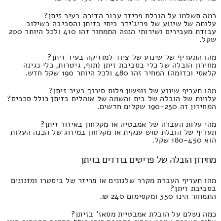
כמה תשלמו על הובלת פריזר עבור הדירה בעיר זיתן?
עלותה של שינוע של פריג'ידר ביתי בזיתן והסביבה בשילוב
עבודת מעבירים ושירותי הנפה התמחור זהו 410 ולכל היותר 200
שקל.
מהו התעריף של שינוע של ציוד למוזיקה בעיר זיתן?
מחירון הובלה של כלי בסביבת זיתן (תוף, גיטרות, כלי נגינה
קלאסי וכדומה) המחיר זהו 480 ולכל היותר 190 שקל חדש.
מהו תעריף שינוע של נופשון פלוס סיכוך בעיר זיתן?
עלויות של הובלה של בית והשמה של אוהלים בזיתן כולל סככים?
המחירון זה 190-250 שקלים חדשים.
מהי עלות העברה של אמבטיה או מקלחון באיזור זיתן?
תעריף של הובלת טוש ענקית או מקלחון במיזוג של הכנה העלות
הוא 180-450 שקל.
מחירון הובלה של פריטים בודדים בזיתן
מהו תעריף העברת מקרר שלגונים או פריזר של ביסטרו ומזנונים
בסביבת זיתן?
התמחור הינו 350 ומקסימום 240 ₪.
כמה נשלם על הובלת אמבטיית מסאז' בזיתן?