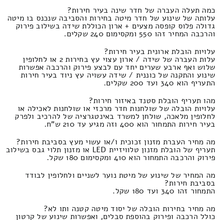
כמה תעלה העברה של חדר שינה בעיר חירות?
עלותה של שינוע של חדר מיטה בחירות והסביבה שנכנס בו מיטה
גדולה פלוס קופסה מצעים + ארון הכוללת שידה בשילוב פירוק
והרכבה המחיר זהו 550 ומקסימום 240 שקלים.
עלויות הובלת ארונית בעיר חירות?
עלות העברה של שידה / ארון עצוי עץ בחירות 2 או לחלופין
שלוש ואף ארבע שערים יחד עם לבצע פירוק והרכבה אפשרות
שינוע והתקנה של כוננית / שידה עשויה עץ ניוד בעיר חירות
התעריף הוא 340 ועד 200 שקלים.
מהו תעריף הובלת סטנד באיזור חירות?
עלויות הובלה של שולחנות חדר מרכזי או שולחנות לאכילה או
לחלופין מלאכה, שולחן למשרד באינטגרציה של להרכיב ולפרק
בעיר חירות התמחור הוא 400 וזה מגיע עד 210 ש"ח.
מה מחיר העברת מזנון זכוכית ו/או עשוי מעץ בסביבת חירות?
תעריף של הובלת מזנון טלוויזיית LED או מזנון תלוי גבס בשילוב
פירוק והרכבה התמחור הוא 410 ומקסימום 180 שקל.
מה המחיר של שינוע של מיטת נוער לשניים ולחלופין לבודד
בסביבת חירות?
התמחור זהו 340 ועד 180 שקל.
מה מחיר בחירות הובלה של יסוד מיטה קטנה ותו לא?
כולל הרכבה ופירוק בהוספת סבלים, ואפשרות שינוע של קרטון