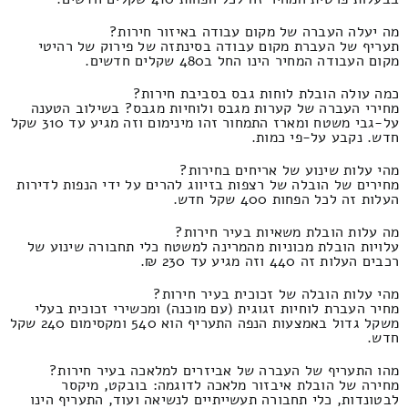
מה יעלה העברה של מקום עבודה באיזור חירות?
תעריף של העברת מקום עבודה בסינתזה של פירוק של רהיטי
מקום העבודה המחיר הינו החל ב480 שקלים חדשים.
כמה עולה הובלת לוחות גבס בסביבת חירות?
מחירי העברה של קערות מגבס ולוחיות מגבס? בשילוב הטענה
על-גבי משטח ומארז התמחור זהו מינימום וזה מגיע עד 310 שקל
חדש. נקבע על-פי כמות.
מהי עלות שינוע של אריחים בחירות?
מחירים של הובלה של רצפות בזיווג להרים על ידי הנפות לדירות
העלות זה לכל הפחות 400 שקל חדש.
מה עלות הובלת משאיות בעיר חירות?
עלויות הובלת מכוניות מהמרינה למשטח כלי תחבורה שינוע של
רכבים העלות זה 440 וזה מגיע עד 230 ₪.
מהי עלות הובלה של זכוכית בעיר חירות?
מחיר העברת לוחיות זגוגית (עם מוכנה) ומכשירי זכוכית בעלי
משקל גדול באמצעות הנפה התעריף הוא 540 ומקסימום 240 שקל
חדש.
מהו התעריף של העברה של אביזרים למלאכה בעיר חירות?
מחירה של הובלת איבזור מלאכה לדוגמה: בובקט, מיקסר
לבטונדות, כלי תחבורה תעשייתיים לנשיאה ועוד, התעריף הינו