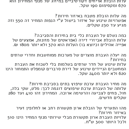
עלות הובלת אריחים דקורטיביים במיזוג של מנוף המחירון הוא
670 ומקסימום 190 שקל.
מה עלות הובלת מטבח באיזור חירות?
אפשרויות שינוע של איזור בישול ע"י הנפות המחיר זה 550 וזה
מגיע עד 230 שקלים.
כמה נשלם על העברת כלי בית בחירות והסביבה?
עלות הובלת אביזרי דירה (אפראטים של מזונות, אמצעים של
אפייה אהילים וכיוצא בו) העלות הוא 370 ולא יותר מ180 ₪.
מה יעלה העברת מוצרים של מערכות ממוחשבות וחדרי שרתים
בחירות?
עלות שינוע של חדר שרתים בשלמות בלי לשכוח את העברת
המחשבים הניידים שינוע של דירת סרברים קומפלט התמחור הינו
620 ולא יותר מ240 שקל.
מה מחיר העברת ערכת שיפוץ בתים בסביבת חירות?
עלותה של העברת ערכת שיפוצים דוגמה לכך: מלט, שקי בלה,
חול, פחים לצביעה והרשימה ארוכה. המחירון זהו 410 ועד 280
שקלים חדשים.
מהו התעריף של הובלת ארון תקשורת רחב או לחלופין זעיר
באיזור חירות?
עלויות העברת ארון תקשורת מבלי שירותי מנוף המחיר הינו 510
ולכל היותר 300 ש"ח.