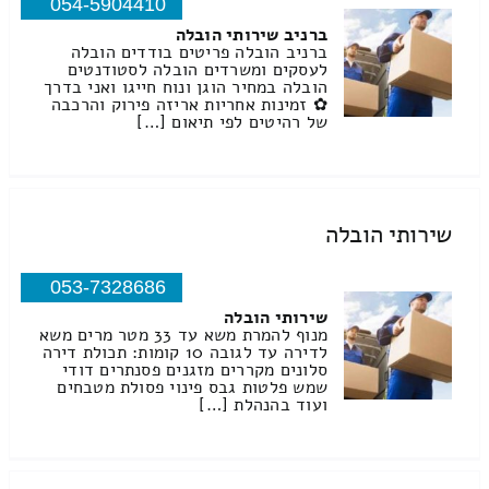
054-5904410
ברניב שירותי הובלה
ברניב הובלה פריטים בודדים הובלה
לעסקים ומשרדים הובלה לסטודנטים
הובלה במחיר הוגן ונוח חייגו ואני בדרך
✿ זמינות אחריות אריזה פירוק והרכבה
של רהיטים לפי תיאום […]
שירותי הובלה
053-7328686
שירותי הובלה
מנוף להמרת משא עד 33 מטר מרים משא
לדירה עד לגובה 10 קומות: תכולת דירה
סלונים מקררים מזגנים פסנתרים דודי
שמש פלטות גבס פינוי פסולת מטבחים
ועוד בהנהלת […]