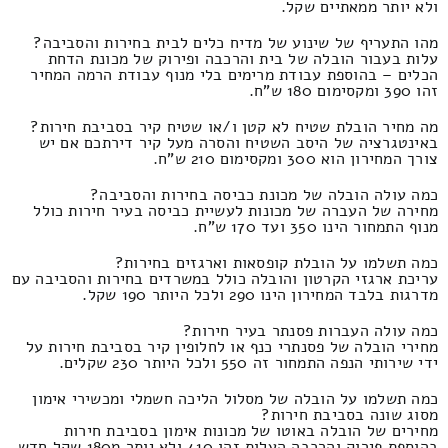
ולא יותר ממאתיים שקל.
מהו התעריף של שינוע של מדיח כלים לבית בחירות והסביבה?
עלות בעבור הובלה של בית והרכבה ופירוק של מכונת הדחת
הכלים – בהוספת עבודת מרימים בלי מנוף עבודת הרמה המחיר
זהו 390 ומקסימום 180 ש"ח.
מה מחיר הובלת שטיח לא קטן ו/או שטיח קיר בסביבת חירות?
באינטגרציה של היסב השטיח והסרה מעל קיר דירתכם אם יש
צורך המחירון הוא 300 ומקסימום 210 ש"ח.
כמה עולה הובלה של מכונת כביסה בחירות והסביבה?
מחירה של העברה של מכונות לעשיית כביסה בעיר חירות כולל
מנוף התמחור הינו 350 ועד 170 ש"ח.
כמה תשלמו על הובלת קופסאות וארגזים בחירות?
עריכת ארגזי הקרטון והובלה כולל במשרדים בחירות והסביבה עם
מדרגות בלבד המחירון הינו 290 ולכל היותר 190 שקל.
כמה עולה העברות פסנתר בעיר חירות?
מחירי הובלה של פסנתרי כנף או לחלופין קיר בסביבת חירות על
ידי שירותי הנפה התמחור זה 550 ולכל היותר 230 שקלים.
כמה תשלמו על הובלה של מסלול הליכה חשמלי ומכשירי אימון
מסוג שונה בסביבת חירות?
מחירים של הובלה באוטו של מכונות אימון בסביבת חירות
בהוספת פירוק והרכבה העלות זהו 410 ולא יותר מ180 שקל חדש.