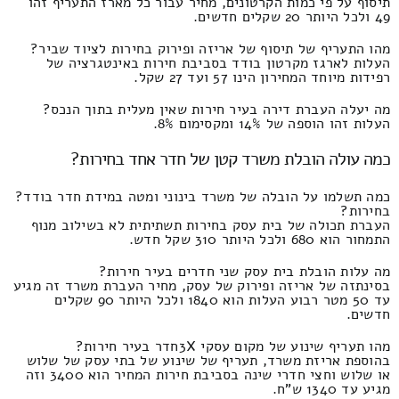
תיסוף על פי כמות הקרטונים, מחיר עבור כל מארז התעריף זהו
49 ולכל היותר 20 שקלים חדשים.
מהו התעריף של תיסוף של אריזה ופירוק בחירות לציוד שביר?
העלות לארגז מקרטון בודד בסביבת חירות באינטגרציה של
רפידות מיוחד המחירון הינו 57 ועד 27 שקל.
מה יעלה העברת דירה בעיר חירות שאין מעלית בתוך הנכס?
העלות זהו הוספה של 14% ומקסימום 8%.
כמה עולה הובלת משרד קטן של חדר אחד בחירות?
כמה תשלמו על הובלה של משרד בינוני ומטה במידת חדר בודד?
בחירות?
העברת תכולה של בית עסק בחירות תשתיתית לא בשילוב מנוף
התמחור הוא 680 ולכל היותר 310 שקל חדש.
מה עלות הובלת בית עסק שני חדרים בעיר חירות?
בסינתזה של אריזה ופירוק של עסק, מחיר העברת משרד זה מגיע
עד 50 מטר רבוע העלות הוא 1840 ולכל היותר 90 שקלים
חדשים.
מהו תעריף שינוע של מקום עסקי 3Xחדר בעיר חירות?
בהוספת אריזת משרד, תעריף של שינוע של בתי עסק של שלוש
או שלוש וחצי חדרי שינה בסביבת חירות המחיר הוא 3400 וזה
מגיע עד 1340 ש"ח.