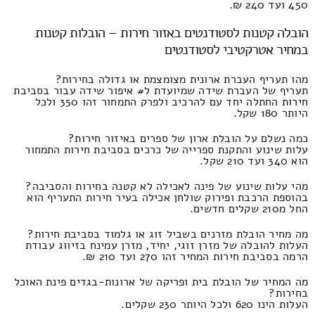
450 ועד 240 ₪.
הובלה קטנות לסטודנטים באזור חירות – הובלות קטנות
במחיר אטרקטיבי לסטודנטים
מהו תעריף העברת ארונית מצומצמת או גדולה בחירות?
תעריף של העברת שידה שמיועדת ל# איפור שידה עבור בסביבת
חירות החתלה יחד עם להרכיב ולפרק התמחור זהו 350 ולכל
היותר 180 שקל.
כמה נשלם על הובלת ארון של ספרים באיזור חירות?
עלות שינוע והתקנת ספרייה של כרכים בסביבת חירות התמחור
הוא 340 ועד 210 שקל.
מהי עלות שינוע של פינה לאכילה לא קטנה בחירות והסביבה?
בהוספת הרכבת ופירוק שולחן אכילה בעיר חירות התעריף הוא
החל מ210 שקלים חדשים.
מה מחיר הובלת מזרנים בשביל זוג או גלמוד בסביבת חירות?
העלות להובלה של מזרן זוגי, יחיד, מזרן עמינח בזיווג עבודת
הרמה בסביבת חירות המחיר זהו 270 ועד 210 ₪.
מה המחיר של הובלת בית ופריקה של ארונות-בגדים פינת האוכל
בחירות?
העלות הינו 620 ולכל היותר 230 שקלים.