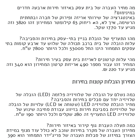
מה מחיר העברה של בית עסק באיזור חירות ארבעה חדרים
במינימום?
באינטגרציה של שירותי אריזה ופירוק של חברה ובתחתית
הרשימה, איך לא, ה# ריחוק 63 קילומטר המחירון זהו 3820 וזה
מגיע עד 1770 שקל.
מהו התעריף של הובלת בניין בתי-עסק בחירות והסביבה?
עלות הובלה של בית ברכב תכולה של שלוש עד ארבע קומות בתי
עסקים התמחור הינו החל מ5300 ולכל היותר 7800 ש"ח.
מהי עלות קרטונים לאריזת בית עסק בעיר חירות?
המחיר זהו עבור מספר 490 אריזות קרטון המחירון הוא 340 וזה
מגיע עד 220 ₪.
מחירון הובלות קטנות בחירות
כמה נשלם על הובלה של טלוויזיה פלזמה (LED) הובלה של
טלויזיה יחד עם סבלים בחירות והסביבה?
מחיר הובלת טלוויזיה LED (שטוחה או LCD) עלויות של הובלה
של טלויזיות בסביבת חירות בזיווג עבודת סחיבה שינוע של
טלוויזיה LED התעריף זה 280 שקלים ולכל היותר 190 ש"ח.
כמה תעלה העברת גוף קירור באיזור חירות?
מחירון העברה של מקרר בחירות שוכב לא כולל עוד מנוף במידת
הצורך במיזוג של סבלות העברה של פריג'ידר התמחור הוא 390