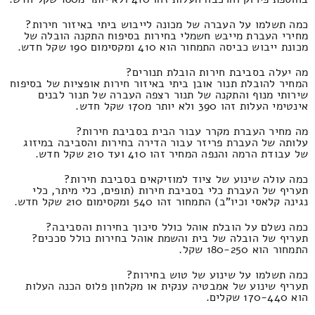
כמה תשלמו על העברה של מכונה לייבוש ביתי באיזור חירות?
מחירי העברת מייבש חשמלי בחירות בסיפוח התקנה הובלה של
מכונת ייבוש כביסה התמחור הוא 410 ומקסימום 190 שקל חדש.
מה יעלה בסביבת חירות הובלת תנורים?
המחיר להובלת תנור אובן ביתי באיזור חירות אופציות של בסיפוח
שירותי מנוף והתקנה של תנור רצפה העברה של תנור לבנים
אינטימי העלות זהו 390 ולא יותר מ170 שקל חדש.
מה מחיר העברת מקרר עבור הבית בסביבת חירות?
עלותה של העברת פריזר עבור הדירה בחירות והסביבה במיזוג
של עבודת הרמה והנפה המחיר זהו 410 ועד 210 שקל חדש.
כמה עולה שינוע של ציוד למוזיקאים בסביבת חירות?
תעריף של העברת כלי בסביבת חירות (תופים, כלי מיתר, כלי
נגינה קלאסי וכיו"ב) התמחור זהו 540 ומקסימום 210 שקל חדש.
כמה נשלם על הובלת אוהל כולל סיכוך בחירות והסביבה?
תעריף של הובלה של בית והשמת אוהל בחירות כולל סככים?
התמחור הוא 180-250 שקל.
כמה תשלמו על שינוע של טוש בחירות?
תעריף שינוע של אמבטיה ענקית או מקלחון פלוס הכנה העלות
הוא 170-440 שקלים.