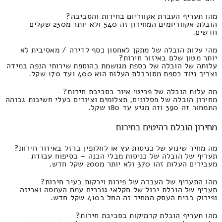
מהו תעריף העברת אקווריום בחירות והסביבה?
הובלת אקווריומים המחירון זה 540 ולא יותר מ230 שקלים
חדשים.
מהי עלות הובלה של מתקן לאחסון כסף לדירה / מאסיבית לא
יותר מטון שלם באיזור חירות?
עלותה של הובלה של כספת מגושמת בהוספת שירותי הנפה במידה
וצריך ניוד כספת מסורבלת העלות הוא 400 ועד 170 שקל.
מה עלות הובלה של פריטי איור בסביבת חירות?
מחירון הובלה של פסלונים, תצלומים וציורים בעלי חשיבות גבוהה
התמחור זה 390 וזה מגיע עד 180 שקל.
מחירון הובלת רהיטים בחירות
מה מחיר שינוע של כניסות עץ או לחלופין ברזל באיזור חירות?
תעריף של הובלה של כניסות מבלי הכנה – בסיפוח עבודת
מעבירים העלות זהו 370 ולא יותר מ200 שקל חדש.
מהו התעריף של העברה של פירות וירקות בעיר חירות?
תעריף של הובלת יבול של חקלאי גוררים עמם העמסה ואריזה
ופירוק בבית העסק המחיר זה החל ב410 שקל חדש.
מהו תעריף הובלת קרמיקות בסביבת חירות?