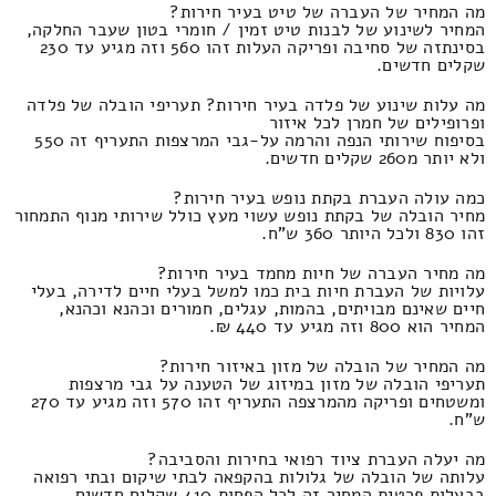
מה המחיר של העברה של טיט בעיר חירות?
המחיר לשינוע של לבנות טיט זמין / חומרי בטון שעבר החלקה,
בסינתזה של סחיבה ופריקה העלות זהו 560 וזה מגיע עד 230
שקלים חדשים.
מה עלות שינוע של פלדה בעיר חירות? תעריפי הובלה של פלדה
ופרופילים של חמרן לכל איזור
בסיפוח שירותי הנפה והרמה על-גבי המרצפות התעריף זה 550
ולא יותר מ260 שקלים חדשים.
כמה עולה העברת בקתת נופש בעיר חירות?
מחיר הובלה של בקתת נופש עשוי מעץ כולל שירותי מנוף התמחור
זהו 830 ולכל היותר 360 ש"ח.
מה מחיר העברה של חיות מחמד בעיר חירות?
עלויות של העברת חיות בית כמו למשל בעלי חיים לדירה, בעלי
חיים שאינם מבויתים, בהמות, עגלים, חמורים וכהנא וכהנא,
המחיר הוא 800 וזה מגיע עד 440 ₪.
מה המחיר של הובלה של מזון באיזור חירות?
תעריפי הובלה של מזון במיזוג של הטענה על גבי מרצפות
ומשטחים ופריקה מהמרצפה התעריף זהו 570 וזה מגיע עד 270
ש"ח.
מה יעלה העברת ציוד רפואי בחירות והסביבה?
עלותה של הובלה של גלולות בהקפאה לבתי שיקום ובתי רפואה
בבעלות פרטית המחיר זה לכל הפחות 410 שקלים חדשים.