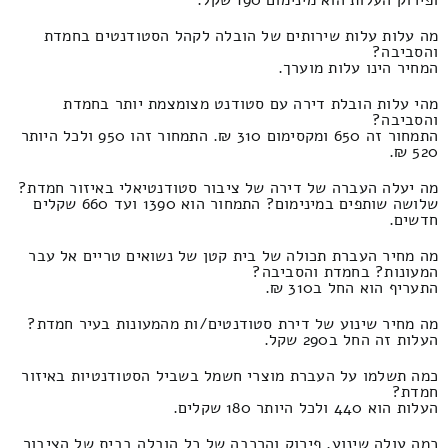
ופירוק העלות הוא מינימום 190 שקל.
מה עלות עלות שירותים של הובלה לקהל הסטודנטים בחמדת
והסביבה?
המחיר הינו עלות מוערך.
מהי עלות הובלת דירה עם סטודנט מצומצמת יותר בחמדת
והסביבה?
התמחור זה 650 ומקסימום 310 ₪. התמחור זהו 950 ולכל היותר
520 ₪.
מה יעלה העברה של דירה של ציבור סטודנטיאלי באיזור חמדת?
שלושה שותפים במינימום? התמחור הוא 1390 ועד 660 שקלים
חדשים.
מה מחיר העברת תכולה של בית קטן של נשואים טריים אל עבר
המעונות? בחמדת והסביבה?
התעריף הוא החל ב310 ₪.
מה מחיר שינוע של דירת סטודנטים/ות מהמעונות בעיר חמדת?
העלות זה החל ב290 שקל.
כמה תשלמו על העברת מוצרי חשמל בשביל הסטודנטיות באיזור
חמדת?
העלות הוא 440 ולכל היותר 180 שקלים.
כמה עולה שינוע, פירוק והרכבה של כל הובלה בבית של הציבור