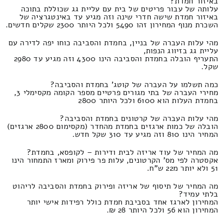
באיזור חמדת?
עלותה של עבור פריטים של בית עם עליית גג שכוללת בתוכה
באיזור חמדת שישה חדרי שינה וזה מגיע עד באינטגרציה של
השכרת מנוף המחירון זהו 5490 ולכל היותר 2300 שקלים חדשים.
מהי עלות העברה של בניין, בחמדת והסביבה כוחו יפה לדירה עם
עליית גג בזיווג הנפות,
התעריף הובלה בחמדת והסביבה הינו 4300 וזה מגיע עד 2980
שקל.
כמה תשלמו על העברה של קוטג' בחמדת והסביבה?
מחירי העברה של בתי מגורים פרטיים מספר הקומה מקסימלי 3,
בחמדת העלות הוא 6100 ולכל היותר 2800
מהי עלות העברה של קרטונים בחמדת והסביבה?
הובלה של כמות ארגזים בחמדת מהחדר (מקסימום 2800 ארגזים)
המחיר הינו 810 וזה מגיע עד 310 שקל חדש.
מה המחיר של עוד אריזה לבית ודירות – לקופסא, בחמדת?
אקסטרה לפי מס' הקרטונים, עלות פר פירוק ומארז התמחור הינו
51 ולא יותר מ22 ש"ח.
מה המחיר של תיסוף של אריזה ופירוק בחמדת והסביבה לריהוט
בלתי עמיד?
המחירון לארגז אחד בסביבת חמדת כולל רפידות אישי יותר
המחירון הוא 56 ולכל היותר 28 ₪.