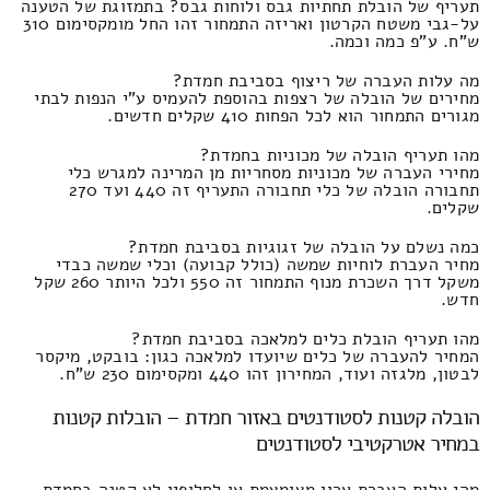
תעריף של הובלת תחתיות גבס ולוחות גבס? בתמזוגת של הטענה
על-גבי משטח הקרטון ואריזה התמחור זהו החל מומקסימום 310
ש"ח. ע"פ כמה וכמה.
מה עלות העברה של ריצוף בסביבת חמדת?
מחירים של הובלה של רצפות בהוספת להעמיס ע"י הנפות לבתי
מגורים התמחור הוא לכל הפחות 410 שקלים חדשים.
מהו תעריף הובלה של מכוניות בחמדת?
מחירי העברה של מכוניות מסחריות מן המרינה למגרש כלי
תחבורה הובלה של כלי תחבורה התעריף זה 440 ועד 270
שקלים.
כמה נשלם על הובלה של זגוגיות בסביבת חמדת?
מחיר העברת לוחיות שמשה (כולל קבועה) וכלי שמשה כבדי
משקל דרך השכרת מנוף התמחור זה 550 ולכל היותר 260 שקל
חדש.
מהו תעריף הובלת כלים למלאכה בסביבת חמדת?
המחיר להעברה של כלים שיועדו למלאכה כגון: בובקט, מיקסר
לבטון, מלגזה ועוד, המחירון זהו 440 ומקסימום 230 ש"ח.
הובלה קטנות לסטודנטים באזור חמדת – הובלות קטנות
במחיר אטרקטיבי לסטודנטים