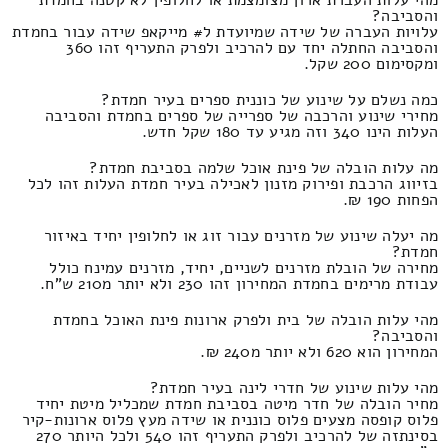
מהי עלות העברת ארון מצומצמת או לחלופין לא קטנה בחמדת
והסביבה?
עלויות העברה של שידה שמיועדת ל# מייקאפ שידה עבור בחמדת
והסביבה החתלה יחד עם להרכיב ולפרק התעריף זהו 360
ומקסימום 200 שקל.
כמה נשלם על שינוע של כוננית ספרים בעיר חמדת?
מחירי שינוע והרכבה של ספרייה של ספרים בחמדת והסביבה
העלות הינו 340 וזה מגיע עד 180 שקל חדש.
מה עלות הובלה של פינת אוכל שלמה בסביבת חמדת?
בזיווג הרכבת ופירוק מזנון לאכילה בעיר חמדת העלות זהו לכל
הפחות 190 ₪.
מה יעלה שינוע של מזרנים עבור זוג או לחלופין יחיד באיזור
חמדת?
מחירה של הובלת מזרנים לשניים, יחיד, מזרנים עמינח כולל
עבודת מרימים בחמדת המחירון זהו 230 ולא יותר מ210 ש"ח.
מהי עלות הובלה של בית ולפרק ארונות פינת האוכל בחמדת
והסביבה?
המחירון הוא 620 ולא יותר מ240 ₪.
מהי עלות שינוע של חדרי לינה בעיר חמדת?
מחיר הובלה של חדר מיטה בסביבת חמדת שמכליל מיטת יחיד
פלוס קופסה מצעים פלוס כוננית או שידה מעץ פלוס ארונות-קיר
בסינתזה של להרכיב ולפרק התעריף זהו 540 ולכל היותר 270