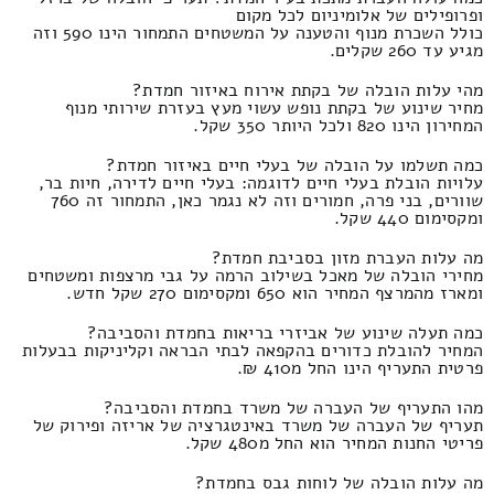
ופרופילים של אלומיניום לכל מקום
כולל השכרת מנוף והטענה על המשטחים התמחור הינו 590 וזה
מגיע עד 260 שקלים.
מהי עלות הובלה של בקתת אירוח באיזור חמדת?
מחיר שינוע של בקתת נופש עשוי מעץ בעזרת שירותי מנוף
המחירון הינו 820 ולכל היותר 350 שקל.
כמה תשלמו על הובלה של בעלי חיים באיזור חמדת?
עלויות הובלת בעלי חיים לדוגמה: בעלי חיים לדירה, חיות בר,
שוורים, בני פרה, חמורים וזה לא נגמר כאן, התמחור זה 760
ומקסימום 440 שקל.
מה עלות העברת מזון בסביבת חמדת?
מחירי הובלה של מאכל בשילוב הרמה על גבי מרצפות ומשטחים
ומארז מהמרצף המחיר הוא 650 ומקסימום 270 שקל חדש.
כמה תעלה שינוע של אביזרי בריאות בחמדת והסביבה?
המחיר להובלת כדורים בהקפאה לבתי הבראה וקליניקות בבעלות
פרטית התעריף הינו החל מ410 ₪.
מהו התעריף של העברה של משרד בחמדת והסביבה?
תעריף של העברה של משרד באינטגרציה של אריזה ופירוק של
פריטי החנות המחיר הוא החל מ480 שקל.
מה עלות הובלה של לוחות גבס בחמדת?