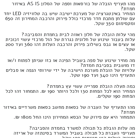
מהו תעריף הובלה של כורסאות וספה של הסלון AS IS באיזור
חמדת?
המחיר באינטגרציה של מערכת ישיבה שיש בה טלוויזיה LED יחד
עם שולחן מתכת חדר מרכזי כולל פירוק והרכבה המחירון זה 650
ומקסימום 350 שקל.
מהי עלות הובלה של חלון ראווה לבית בחמדת והסביבה?
עלות בעבור שינוע של חלונית נגררת של הול מרכזי עשוי זכוכית
או עצים או גבס בשילוב פירוק והרכבה העלות זהו 360 ועד 200
שקל.
מה מחיר שינוע של ספה בשביל הפינה או כזו שניתן לפתוח ו/או
דו מושבית בסביבת חמדת?
עלויות של הובלת מערכת הישיבה על ידי שירותי הנפה או סבלים
התעריף הינו 340 ועד 190 שקל.
כמה תעלה הובלת ספרייה עשוי עץ בחמדת?
המחיר הוא לכל הפחות 130 ולכל היותר 190 ₪. התמחור זהו לכל
הפחות 190 שקלים.
מהו התעריף של העברה של כסאות מחשב כסאות משרדיים באיזור
חמדת?
התמחור היא עם פירוק של הכסא המחירון הינו החל מ180 ₪.
מה עלות הובלת כל תכולה למשרד בחמדת והסביבה?
תעריפי העברת כל תכולה בשביל המשרד בסינתזה של אריזה