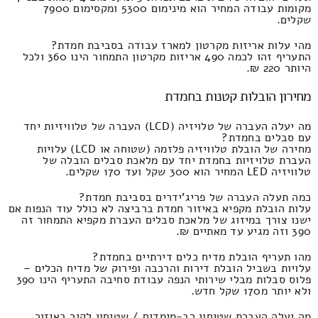
מקומות עבודה המחיר הוא מינימום 5300 ומקסימום 7900
שקלים.
מהי עלות אריזות מקרטון למארז עבודה בסביבת חמדת?
התעריף זהו לכמה 490 אריזות מקרטון התמחור הינו 360 ולכל
היותר 220 ₪.
מחירון הובלות קטנות בחמדת
מה יעלה העברה של טלויזיה (LCD) העברה של טלוויזיות יחד
עם סבלים בחמדת?
מחירה של הובלת טלוויזיה פלזמה (שטוחה או LCD) עלויות
העברת טלויזיות בחמדת יחד עם מלאכת סבלים הובלה של
טלוויזיה LED המחיר הוא 300 שקל ועד 170 שקלים.
כמה תעלה העברה של פריג'ידרים בסביבת חמדת?
עלות הובלת מקפיא באיזור חמדת ברביצה לא כולל עוד הנפות אם
ישנו צורך במיזוג של מלאכת סבלים העברת מקפיא התמחור זה
390 וזה מגיע עד מאתיים ₪.
מהו תעריף הובלת מדיח כלים דירתיים בחמדת?
עלויות בשביל הובלת דירות והרכבה ופירוק של מדיח הכלים –
פלוס סבלות מבלי שירותי הנפה עבודת סחיבה התעריף הינו 390
ולא יותר מ170 שקל חדש.
מה יעלה העברת שטיחון רב-מימדים / שטיחון לקיר באיזור