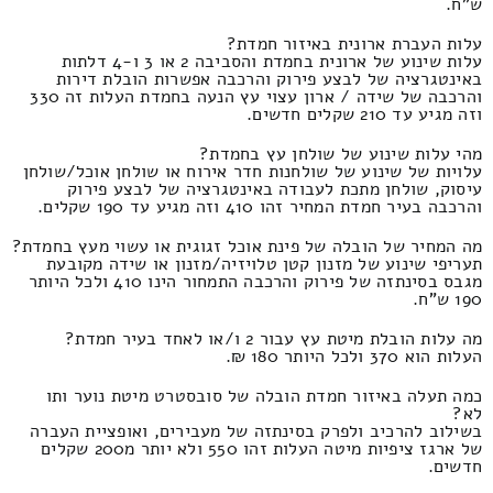
ש"ח.
עלות העברת ארונית באיזור חמדת?
עלות שינוע של ארונית בחמדת והסביבה 2 או 3 ו-4 דלתות
באינטגרציה של לבצע פירוק והרכבה אפשרות הובלת דירות
והרכבה של שידה / ארון עצוי עץ הנעה בחמדת העלות זה 330
וזה מגיע עד 210 שקלים חדשים.
מהי עלות שינוע של שולחן עץ בחמדת?
עלויות של שינוע של שולחנות חדר אירוח או שולחן אוכל/שולחן
עיסוק, שולחן מתכת לעבודה באינטגרציה של לבצע פירוק
והרכבה בעיר חמדת המחיר זהו 410 וזה מגיע עד 190 שקלים.
מה המחיר של הובלה של פינת אוכל זגוגית או עשוי מעץ בחמדת?
תעריפי שינוע של מזנון קטן טלויזיה/מזנון או שידה מקובעת
מגבס בסינתזה של פירוק והרכבה התמחור הינו 410 ולכל היותר
190 ש"ח.
מה עלות הובלת מיטת עץ עבור 2 ו/או לאחד בעיר חמדת?
העלות הוא 370 ולכל היותר 180 ₪.
כמה תעלה באיזור חמדת הובלה של סובסטרט מיטת נוער ותו
לא?
בשילוב להרכיב ולפרק בסינתזה של מעבירים, ואופציית העברה
של ארגז ציפיות מיטה העלות זהו 550 ולא יותר מ200 שקלים
חדשים.