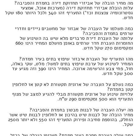
מה מחיר הובלה של אביזרי תחזוקת דירה בחמדת והסביבה?
עלות הובלת אביזרי תחזוקת דירה (מערכות אוכל, אמצעי
גסטרונומיה צנצנות וכד') התעריף זהו 340 ולכל היותר 180 שקל
חדש.
כמה תשלמו על העברה של אבזור של מחשבים ניידים וחדרי
שרתים בחמדת והסביבה?
עלותה של העברת דירת סרברים מלא שיש בה השינוע של
החומרות העברת חדר שרתים באופן מושלם המחיר הינו 660
ומקסימום 270 שקל חדש.
מהו התעריף של העברת איבזור שיפוץ בתים בעיר חמדת?
המחיר לשינוע של ערכת שיפוץ בתים למשל: מלט, שקי באלה,
חול, פחי צבע והרשימה ארוכה. המחיר הינו 390 וזה מגיע עד
300 שקל חדש.
כמה נשלם על העברה של ארונית תקשורת לא קטן או לחלופין
קטן בחמדת?
עלויות שינוע של ארונית תקשורת מבלי להגיע למצב של מנוף
התעריף הוא 500 ומקסימום 290 ש"ח.
מה יעלה העברה של לבנות מבטון בחמדת והסביבה?
מחיר הובלה של לבנות טיט בהיכון או לחלופין לבנות טיט אשר
הוחלק, בהוספת סחיבה ופירוק התעריף זהו 550 ולא יותר מ250
שקל.
כמה עולה העברת מתכת בעיר חמדת? תעריפי הובלה של ברזל