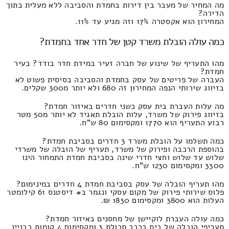
מה המחיר של מעבר בין דירות בחמדת והסביבה ללא מעלית בתוך
הדירה?
המחירון הוא אקסטרה 17% וזה מגיע עד 11%.
כמה עולה הובלת משרד קטן של חדר אחד בחמדת?
מהו התעריף של שינוע של חברה זעיר במידת חדר בודד? בעיר
חמדת?
העברה של פריטים של עסק בחמדת והסביבה בסיסית פשוט לא
בזיווג שירותי הנפה המחירון זה 680 ולא יותר מ300 שקלים.
מה עלות העברת בית עסק כשני חדרים באיזור חמדת?
בזיווג פירוק של משרד, עלות הובלת תאגיד לא יותר מ50 מטר
רבוע התעריף הוא 1770 ומקסימום 80 ש"ח.
כמה תשלמו על הובלת משרד 3 חדרים בסביבת חמדת?
בהוספת הרכבה ופירוק של משרד, תעריף של הובלה של משרדי
שלוש עד שלוש וחצי חדרי שינה בסביבת חמדת התמחור הינו
3300 ומקסימום 1230 ש"ח.
מהו תעריף הובלה של עסק בסביבת חמדת 4 חדרים במינימום?
פלוס שירותי פירוק של מקום עסקי ונגמר ב# דיסטנס 61 קילומטר
העלות הוא 3800 ומקסימום 1830 ₪.
כמה עולה העברת לוקיישן של מחסנים באיזור חמדת?
תעריפי הובלה של בית ברכב תכולת 3 ומקסימום 4 קומות בבניין