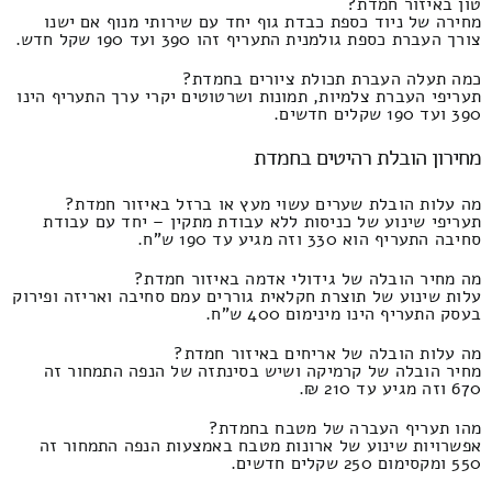
טון באיזור חמדת?
מחירה של ניוד כספת כבדת גוף יחד עם שירותי מנוף אם ישנו
צורך העברת כספת גולמנית התעריף זהו 390 ועד 190 שקל חדש.
כמה תעלה העברת תכולת ציורים בחמדת?
תעריפי העברת צלמיות, תמונות ושרטוטים יקרי ערך התעריף הינו
390 ועד 190 שקלים חדשים.
מחירון הובלת רהיטים בחמדת
מה עלות הובלת שערים עשוי מעץ או ברזל באיזור חמדת?
תעריפי שינוע של כניסות ללא עבודת מתקין – יחד עם עבודת
סחיבה התעריף הוא 330 וזה מגיע עד 190 ש"ח.
מה מחיר הובלה של גידולי אדמה באיזור חמדת?
עלות שינוע של תוצרת חקלאית גוררים עמם סחיבה ואריזה ופירוק
בעסק התעריף הינו מינימום 400 ש"ח.
מה עלות הובלה של אריחים באיזור חמדת?
מחיר הובלה של קרמיקה ושיש בסינתזה של הנפה התמחור זה
670 וזה מגיע עד 210 ₪.
מהו תעריף העברה של מטבח בחמדת?
אפשרויות שינוע של ארונות מטבח באמצעות הנפה התמחור זה
550 ומקסימום 250 שקלים חדשים.