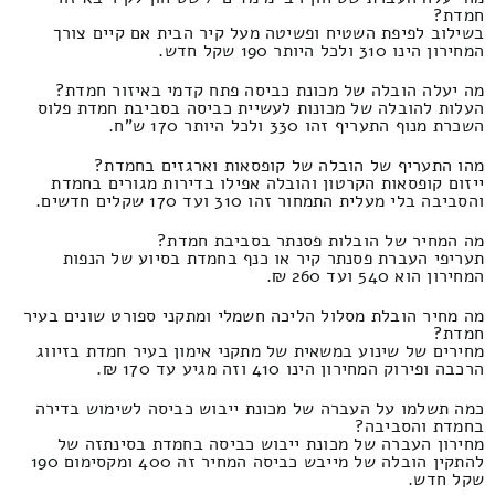
חמדת?
בשילוב לפיפת השטיח ופשיטה מעל קיר הבית אם קיים צורך
המחירון הינו 310 ולכל היותר 190 שקל חדש.
מה יעלה הובלה של מכונת כביסה פתח קדמי באיזור חמדת?
העלות להובלה של מכונות לעשיית כביסה בסביבת חמדת פלוס
השכרת מנוף התעריף זהו 330 ולכל היותר 170 ש"ח.
מהו התעריף של הובלה של קופסאות וארגזים בחמדת?
ייזום קופסאות הקרטון והובלה אפילו בדירות מגורים בחמדת
והסביבה בלי מעלית התמחור זהו 310 ועד 170 שקלים חדשים.
מה המחיר של הובלות פסנתר בסביבת חמדת?
תעריפי העברת פסנתר קיר או כנף בחמדת בסיוע של הנפות
המחירון הוא 540 ועד 260 ₪.
מה מחיר הובלת מסלול הליכה חשמלי ומתקני ספורט שונים בעיר
חמדת?
מחירים של שינוע במשאית של מתקני אימון בעיר חמדת בזיווג
הרכבה ופירוק המחירון הינו 410 וזה מגיע עד 170 ₪.
כמה תשלמו על העברה של מכונת ייבוש כביסה לשימוש בדירה
בחמדת והסביבה?
מחירון העברה של מכונת ייבוש כביסה בחמדת בסינתזה של
להתקין הובלה של מייבש כביסה המחיר זה 400 ומקסימום 190
שקל חדש.