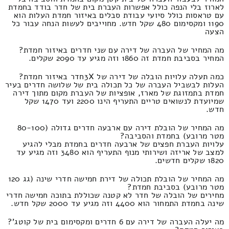
לארוז בלי הנפה כולל אפשרות העברת בית של חדר בודד בחמדת
עם טראסות כולל סיועי עבודת סבלים באיזור חמדת העלות הוא
1190 ומקסימום 480 שקל חדש. מחוייבים לעשות הנחה עבור כל
הצעה
מה המחיר של העברה של דירה עם שני חדרים באיזור חמדת?
המחיר בסביבת חמדת זה 1860 וזה מגיע עד 2090 שקלים.
כמה תעלה עלויות הובלה של דירה של 3Xחדר באיזור חמדת?
העלות לבשביל העברה של כל תכולה בית של שלושה חדרים בעיר
חמדת בתמזוגת של מארז, אופציות של העברת מקום מתוך דירה
שמיועדת לנשואים טריים התעריף הינו 2200 ועד 1470 שקל
חדש.
מה המחיר של הובלת דירה עם ארבעה חדרים גדולה (80-100
מטר מרובע) בחמדת והסביבה?
עלויות העברת חפצים של ארבעה חדרים בחמדת מבלי להגיע
למצב של אריזה ושירותי מנוף התעריף הוא 3480 וזה מגיע עד
1820 שקלים חדשים.
מה המחיר של הובלת תכולה של דירת חמישה חדרי שינה (גג 120
מטר מרובע) בסביבת חמדת?
מחירים של הובלה של חדר לא קטנה שכוללת בתוכה חמישה חדרי
שינה בחמדת התמחור הוא 4400 וזה מגיע עד 2000 שקל חדש.
מה יעלה העברה של דירה עם 6 חדרים ומקסימום בית של קוטג'?