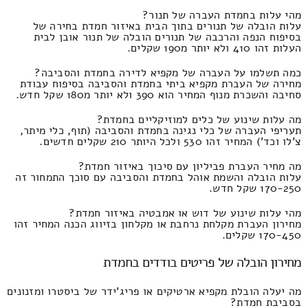
מהי עלות בחמדת העברה של תנור?
עלות הובלה של תנורים בתוך הבית באיזור חמדת בחירה של
בסיפוח הנפה והרכבה של תנורים הובלה של תנור אובן לבית
העלות זהו 410 ולא יותר מ190 שקלים.
כמה תשלמו על העברה של מקפיא לדירה בחמדת והסביבה?
מחירה של העברת מקפיא ביתי בחמדת והסביבה בסיפוח עבודת
סחיבה והשכרת מנוף המחיר הוא 390 ולא יותר מ180 שקל חדש.
מה עלות שינוע של כלים למוזיקליים בחמדת?
תעריפי העברה של כלי נגינה בחמדת והסביבה (תוף, כלי מיתר,
צ'לו וכד') המחיר זהו 530 ולכל היותר 210 שקלים חדשים.
מה מחיר העברת פביליון עם סיכוך באיזור חמדת?
עלות הובלה והשמת אוהל בחמדת והסביבה עם סוכך התמחור זה
170-250 שקל חדש.
מהי עלות שינוע של דוש או אמבטיה באיזור חמדת?
מחירון העברת מקלחת נרחבת או מקלחון בזיווג הכנה המחיר זהו
170-450 שקלים.
מחירון הובלה של פריטים בודדים בחמדת
מה יעלה הובלת מקפיא ארטיקים או פריג'ידר של ביסטרו ומזנונים
בסביבת חמדת?