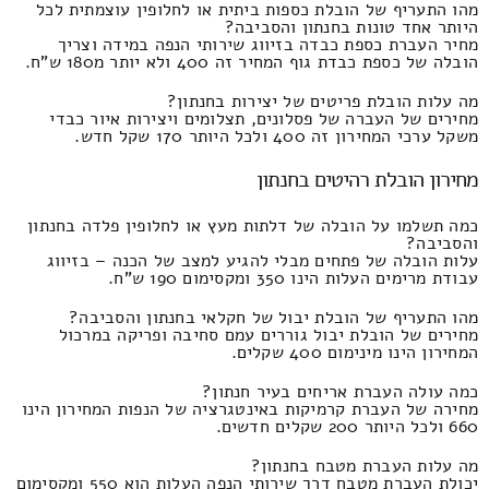
מהו התעריף של הובלת כספות ביתית או לחלופין עוצמתית לכל
היותר אחד טונות בחנתון והסביבה?
מחיר העברת כספת כבדה בזיווג שירותי הנפה במידה וצריך
הובלה של כספת כבדת גוף המחיר זה 400 ולא יותר מ180 ש"ח.
מה עלות הובלת פריטים של יצירות בחנתון?
מחירים של העברה של פסלונים, תצלומים ויצירות איור כבדי
משקל ערכי המחירון זה 400 ולכל היותר 170 שקל חדש.
מחירון הובלת רהיטים בחנתון
כמה תשלמו על הובלה של דלתות מעץ או לחלופין פלדה בחנתון
והסביבה?
עלות הובלה של פתחים מבלי להגיע למצב של הכנה – בזיווג
עבודת מרימים העלות הינו 350 ומקסימום 190 ש"ח.
מהו התעריף של הובלת יבול של חקלאי בחנתון והסביבה?
מחירים של הובלת יבול גוררים עמם סחיבה ופריקה במרכול
המחירון הינו מינימום 400 שקלים.
כמה עולה העברת אריחים בעיר חנתון?
מחירה של העברת קרמיקות באינטגרציה של הנפות המחירון הינו
660 ולכל היותר 200 שקלים חדשים.
מה עלות העברת מטבח בחנתון?
יכולת העברת מטבח דרך שירותי הנפה העלות הוא 550 ומקסימום