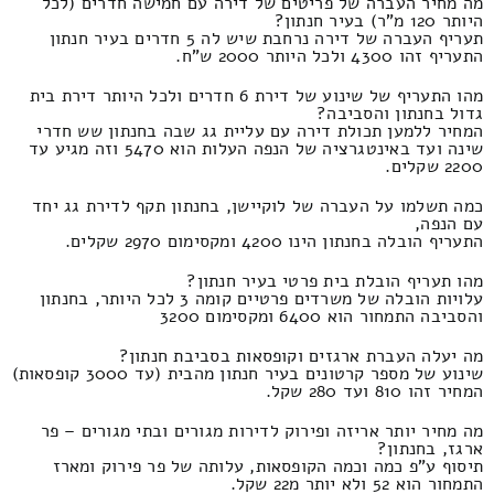
מה מחיר העברה של פריטים של דירה עם חמישה חדרים (לכל
היותר 120 מ"ר) בעיר חנתון?
תעריף העברה של דירה נרחבת שיש לה 5 חדרים בעיר חנתון
התעריף זהו 4300 ולכל היותר 2000 ש"ח.
מהו התעריף של שינוע של דירת 6 חדרים ולכל היותר דירת בית
גדול בחנתון והסביבה?
המחיר ללמען תכולת דירה עם עליית גג שבה בחנתון שש חדרי
שינה ועד באינטגרציה של הנפה העלות הוא 5470 וזה מגיע עד
2200 שקלים.
כמה תשלמו על העברה של לוקיישן, בחנתון תקף לדירת גג יחד
עם הנפה,
התעריף הובלה בחנתון הינו 4200 ומקסימום 2970 שקלים.
מהו תעריף הובלת בית פרטי בעיר חנתון?
עלויות הובלה של משרדים פרטיים קומה 3 לכל היותר, בחנתון
והסביבה התמחור הוא 6400 ומקסימום 3200
מה יעלה העברת ארגזים וקופסאות בסביבת חנתון?
שינוע של מספר קרטונים בעיר חנתון מהבית (עד 3000 קופסאות)
המחיר זהו 810 ועד 280 שקל.
מה מחיר יותר אריזה ופירוק לדירות מגורים ובתי מגורים – פר
ארגז, בחנתון?
תיסוף ע"פ כמה וכמה הקופסאות, עלותה של פר פירוק ומארז
התמחור הוא 52 ולא יותר מ22 שקל.