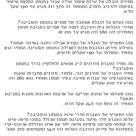
מחירון הובלה של שידת איפור שידה עבור בחנתון החלפת טיטול
בסיפוח להרכיב ולפרק התמחור זה 370 וזה מגיע עד 190 שקל
חדש.
כמה נשלם על הובלת אצטבה של ספרים בחנתון והסביבה?
מחירי הובלות בית והרכבת דפפה של ספרים בסביבת חנתון
המחירון זהו 360 וזה מגיע עד 210 ₪.
מהו התעריף של הובלה של נקודת אכילה רחבה באיזור חנתון?
בשילוב פירוק והרכבת מזנון לאכילה בחנתון והסביבה המחיר הוא
במחיר התחלתי של 190 שקלים חדשים.
מה מחיר העברת מזרונים ל-2 אנשים ולחלופין בודד בחנתון
והסביבה?
מחיר העברה של מזרנים זוגי, גלמוד, מזרנים מחברות שונות
באינטגרציה של עבודת סחיבה בעיר חנתון המחיר הוא 260 וזה
מגיע עד 200 שקלים.
כמה תשלמו על שינוע ופריקה של ארונות הארונות מטבח בסביבת
חנתון?
המחיר זה 670 ועד 240 שקל חדש.
מהו התעריף של העברת חדרי שינה בחנתון והסביבה?
עלות העברת חדר מיטה בסביבת חנתון שכולל בתוכו מיטה שיש
בה קופסה מקרטון ציפיות מיטה יחד עם ארון הכוללת ארונות-קיר
בתמזוגת של פירוק והרכבה העלות זהו 540 ומקסימום 270 שקל.