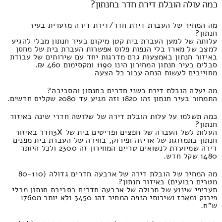
כמה עולה הובלת דירת חדר בחנתון?
מה המחיר של העברת דירת חדר/דירת דירה מזערית בעיר
חנתון?
עלותה של למען העברת בית קטן מיקום בעיר חנתון מבלי להגיע
למצב של מארז בלי הנפות פלוס אפשרות העברת בית של מחסן
באיזור חנתון באמצעות גרם מדרגות יחד עם שירותים של עבודת
סבלים בעיר חנתון המחירון הינו 1190 ומקסימום 460 ₪.
מחוייבים לעשות הנחה עבור כל הצעה
מה יעלה הובלת דירת כשני חדרים בחנתון והסביבה?
התמחור בעיר חנתון זהו 1820 וזה מגיע עד 2080 שקלים חדשים.
כמה תשלמו על עלות הובלת דירה של שלושה חדרי שינה באיזור
חנתון?
העלות לשל העברה של חפצים ופריטים בית של 3Xחדר באיזור
חנתון בתמזוגת של אריזה ופירוק, בחירה של העברת בית מפנים
דירה שמיועדת לנשואים טריים המחירון זה 2300 ולכל היותר
1480 שקל חדש.
מה המחיר של הובלת דירה של ארבעה חדרים גדולה (80-110
מטרים רבועים) באיזור חנתון?
תעריפי שינוע של תכולה של ארבעה חדרים בסביבת חנתון מבלי
פירוק ומארז ושירותי הנפה המחיר זהו 3450 ולא יותר מ1760
ש"ח.