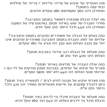
מהו התעריף של שינוע של פריזר גלידות / פריזר של מזללות
ובתי קפה בחנתון?
המחירון הינו 360 ומקסימום 260 שקלים חדשים.
מה יעלה הובלת אמבטיה למסאז' בחנתון והסביבה?
מחירי העברה של טוש באיזור חנתון באינטגרציה של התקנה
המחירון זהו 440 ולכל היותר 310 שקל חדש.
כמה נשלם על הובלה של מאווררים ומזגנים בחנתון והסביבה?
עלויות של לסוג העברת בחנתון והסביבה מאווררים ומזגנים אינו
יחד עם הכנה העלות הוא 330 וזה מגיע עד 180 שקלים.
כמה תשלמו על הובלת רכב עירוני בסביבת חנתון?
העלות הינו 400 ועד 210 ₪.
כמה עולה העברה של מודעות באיזור חנתון?
תעריף של שינוע של שלטים, בסביבת חנתון מודעות של לד הם +
שירותי מנוף העלות זהו 440 ולא יותר מ190 שקלים.
מהו תעריף שינוע של מכונה לחיט לבית / לתעשייה בעיר חנתון?
ניתן להוביל מתקנים של חייטות תעשייתיות המחיר זהו 410 ולכל
היותר 270 ש"ח.
כמה תשלמו על העברת מיכלי נוי לדגים בעיר חנתון?
הובלת מיכל נוי לדגים העלות זה 540 ועד 260 שקל חדש.