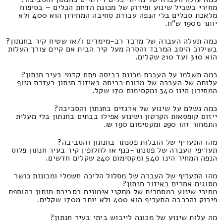
מחירי בשביל שינוע ופירוק של מכונת הדחת הכלים – בסיפוח
מלאכת סבלים בלי הנפה עבודת סחיבה המחירון הוא 400 ולא
יותר מ190 ש"ח.
כמה תעלה העברה של מרבד רב-מימדים ו/או שטיח קיר בחנתון?
בשילוב היסב המרבד והסרה מעל קיר הבית אם קיים צורך העלות
הוא 310 ועד 210 שקלים.
כמה תשלמו על העברת מכונת כביסה פתח קדמי בעיר חנתון?
עלותה של העברה של מכונת כביסה באיזור חנתון בעזרת מנוף
המחירון הינו 340 ומקסימום 170 שקל.
כמה נשלם על שינוע של ארגזים בחנתון והסביבה?
ייזום קופסאות הקרטון ושינוע אפילו בבתים בחנתון בלי מעלית
התמחור זהו 290 ומקסימום 190 ₪.
מהו התעריף של הובלות פסנתר בחנתון והסביבה?
תעריפי העברה של פסנתר-כנף או לחלופין קיר בעיר חנתון פלוס
הנפה המחיר הינו 540 ומקסימום 240 שקלים חדשים.
מהו התעריף של העברה של מסלול הליכה חשמלי ומכונות כושר
מסוגים אחרים באיזור חנתון?
מחירי שינוע במסחרית של מתקני אימונים בסביבת חנתון בהוספת
פירוק והרכבה התעריף הוא 400 ולא יותר מ170 שקלים.
מה עלות שינוע של מכונה לייבוש ביתי בעיר חנתון?