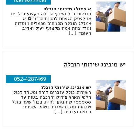
050-9244456
א אמזלג שירותי הובלה
הובלות בכל הארץ הובלה מקצועית לבית
או לעסק הגעתם למקום הנכון ✿ א
אמזלג הובלה מתמחים מפעלים מוסדות
ועוד צוות אמין מקצועי יעיל ואדיב
העומד […]
יש מובינג שירותי הובלה
052-4287469
יש מובינג שירותי הובלה
השירות כולל עוברים דירה ומשרד לכול
חלקי הארץ פירוק והרכבה בטוח עד
100000 שח ניתן לחייג בכול שעה כולל
שבתות וחגים שירות בשתי השפות:
רוסית ועברית […]