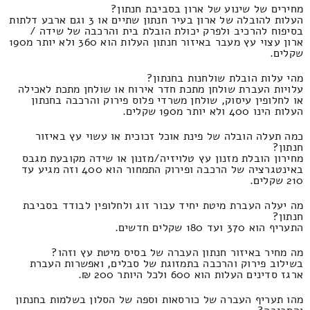
מחירים של שינוע של ארון בסביבת חנתון?
העלות להובלה של ארון בעיר חנתון שתיים או 3 וגם ארבע דלתות
בסיפוח להרכיב ולפרק יכולת הובלת בית והרכבה של שידה /
ארון עצוי עץ מעבר באיזור חנתון העלות הוא 360 ולא יותר מ190
שקלים.
מהי עלות הובלת שולחנות בחנתון?
עלויות העברת שולחן מתכת חדר אירוח או שולחן מתכת לאכילה
או לחלופין עיסוק, שולחן משרדי פלוס פירוק והרכבה בחנתון
העלות הינו 400 ולא יותר מ190 שקלים.
כמה תעלה הובלה של פינת אוכל זכוכית או עשוי עץ באיזור
חנתון?
מחירון הובלת מזנון עץ טלויזיה/מזנון או שידה מקובעת מגבס
באינטגרציה של הרכבה ופירוק התמחור הוא 400 וזה מגיע עד
210 שקלים.
מה יעלה העברת מיטת יחיד עבור זוג ולחלופין לבודד בסביבת
חנתון?
התעריף הוא 370 ועד 180 שקלים חדשים.
מה מחיר באיזור חנתון העברה של בסיס מיטת עץ וזהו?
בשילוב פירוק והרכבה בתמזוגת של סבלים, ואפשרות העברת
ארגז סדינים העלות הוא 600 ולכל היותר 200 ₪.
מהו תעריף העברה של כורסאות וספה של הסלון בשלמות בחנתון