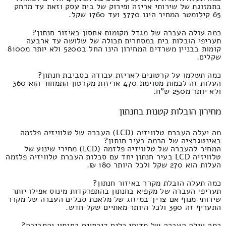
בתמזוגת של שירותי אריזה ופירוק של בית עסק וזאת עד מרחק
65 קילומטר המחיר הינו 3770 ועד 1760 שקל.
כמה עולה העברה של מגדל מקומות אחסון באיזור חנתון?
תעריפי הובלות בית במסחרית תכולה של שלושה עד ארבעה
קומות בבניין משרדים המחירון הינו החל ב5200 ולא יותר מ8100
שקלים.
כמה תשלמו על קרטונים לאריזת עבודה בסביבת חנתון?
העלות זה לכמות מסוימת 470 אריזות מקרטון התמחור הוא 360
ולא יותר מ250 ש"ח.
מחירון הובלות קטנות בחנתון
מה יעלה העברת טלוויזיה (LCD) העברה של טלוויזיה פלזמה
באינטגרציה של הרמה בעיר חנתון?
המחיר להעברה של טלוויזיה פלזמה (LCD) מחירי שינוע של
טלוויזיה LCD בעיר חנתון יחד עם סבלות העברת טלוויזיה פלזמה
העלות הוא 270 שקל ולכל היותר 180 ₪.
כמה תעלה הובלת מקרר באיזור חנתון?
תעריפי העברה של מקפיא בחנתון בהתפרקדות מינוס אפילו יותר
שירותי מנוף אם צריך במיזוג של מלאכת סבלים העברה של מקרר
התעריף זה 390 ולכל היותר מאתיים שקל חדש.
כמה עולה העברה של מדיחי כלים דירתיים בחנתון והסביבה?