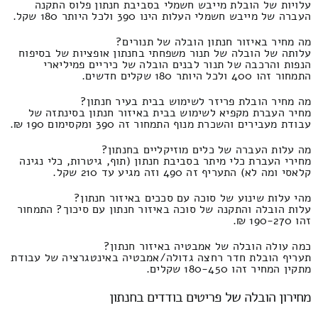
עלויות של הובלת מייבש חשמלי בסביבת חנתון פלוס התקנה
העברה של מייבש חשמלי העלות הינו 390 ולכל היותר 180 שקל.
מה מחיר באיזור חנתון הובלה של תנורים?
עלותה של הובלה של תנור משפחתי בחנתון אופציות של בסיפוח
הנפות והרכבה של תנור לבנים הובלה של כיריים פמיליארי
התמחור זהו 400 ולכל היותר 180 שקלים חדשים.
מה מחיר הובלת פריזר לשימוש בבית בעיר חנתון?
מחיר העברת מקפיא לשימוש בבית באיזור חנתון בסינתזה של
עבודת מעבירים והשכרת מנוף התמחור זה 390 ומקסימום 190 ₪.
מה עלות העברה של כלים מוזיקליים בחנתון?
מחירי העברת כלי מיתר בסביבת חנתון (תוף, גיטרות, כלי נגינה
קלאסי ומה לא) התעריף זה 490 וזה מגיע עד 210 שקל.
מהי עלות שינוע של סוכה עם סככים באיזור חנתון?
עלות הובלה והתקנה של סוכה באיזור חנתון עם סיכוך? התמחור
זהו 190-270 ₪.
כמה עולה הובלה של אמבטיה באיזור חנתון?
תעריף הובלת חדר רחצה גדולה/אמבטיה באינטגרציה של עבודת
מתקין המחיר זהו 180-450 שקלים.
מחירון הובלה של פריטים בודדים בחנתון