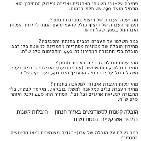
סחיבה על-גבי משטחי הארגזים ואריזה ופירוק המחירון הוא
מתחיל מועד 290 ₪. תלוי בכמות.
מה יעלה העברה של ריצוף בסביבת חנתון?
תעריף העברה של ריצוף כולל להעמיס עם הנפה לדירות העלות
הינו החל ב390 שקל חדש.
כמה תשלמו על העברת רכבים בחנתון והסביבה?
מחירון הובלה של מכוניות מסחריות מהמרינה למשטח כלי רכב
הובלת כלי תחבורה המחירון זה 440 ומקסימום 270 ש"ח.
מהי עלות הובלת זכוכיות באיזור חנתון?
מחיר הובלת קירות שמשה (עם מקובעת) ואביזרי זכוכית בעלי
משקל גדול על ידי הנפה התעריף הינו 540 ועד 240 ש"ח.
מהי עלות העברת איבזור למלאכה בחנתון?
מחיר העברת כלים למלאכה למשל: בובקאט, מיקסר לבטון, כלי
תחבורה לנשיאת ארגזים וכו' וכו', המחיר הוא 440 ולכל היותר
230 ש"ח.
הובלה קטנות לסטודנטים באזור חנתון – הובלות קטנות
במחיר אטרקטיבי לסטודנטים
כמה נשלם על הובלה של ארון-בגדים מצומצמת ו/או מקצועית
בחנתון?