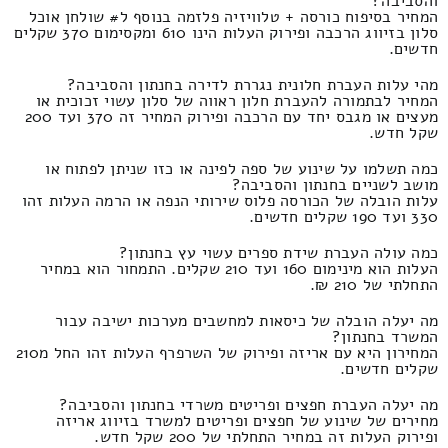
והסביבה?
המחיר בסיפוח כורסה + טלוויזיה פלזמה בנוסף ל# שולחן אוכל
סלון בזיווג הרכבה ופירוק העלות הינו 610 ומקסימום 370 שקלים
חדשים.
מהי עלות העברת חלונית נגררת לדירה בחנתון והסביבה?
המחיר לבתמורה להעברת חלון ראווה של סלון עשוי זכוכית או
מעצים או מגבס יחד עם הרכבה ופירוק המחיר זה 370 ועד 200
שקל חדש.
כמה תשלמו על שינוע של ספה לפינה או כזו שניתן לפתוח או
מושב לשניים בחנתון והסביבה?
עלות הובלה של הכורסה פלוס שירותי הנפה או הרמה העלות זהו
330 ועד 190 שקלים חדשים.
כמה עולה העברת שידת ספרים עשוי עץ בחנתון?
העלות הוא מינימום 160 ועד 210 שקלים. התמחור הוא במחיר
התחלתי של 210 ₪.
מה יעלה הובלה של כיסאות למחשבים מערכות ישיבה עבור
המשרד בחנתון?
המחירון היא עם אריזה ופירוק של השרפרף העלות זהו החל מ210
שקלים חדשים.
מה יעלה העברת חפצים ופריטים משרדי בחנתון והסביבה?
מחירים של שינוע של חפצים ופריטים למשרד בזיווג אריזה
ופירוק העלות זה במחיר התחלתי של 200 שקל חדש.