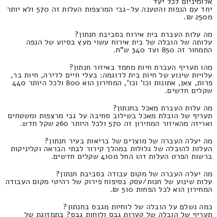
אלומיניום לכל יעד
יחד עם הנפות והטענה על-גבי המרצפות העלות זה 570 ולא יותר
מ250 ₪.
מה עלות העברת בית אירוח בסביבת חנתון?
עלותה של הובלה של בית אירוח עשוי מעץ בסיוע של הנפה
התמחור זה 850 ועד 340 ש"ח.
מהו תעריף העברת חיות מחמד באיזור חנתון?
עלויות שינוע של חיות בית לדוגמה: בעלי חיים לדירה, חיות בר,
פרות, צאן, אתונות וכו' וכו', המחירון הוא 800 ולכל היותר 440
שקלים חדשים.
מה עלות העברת מאכל בחנתון?
תעריף של הובלת מאכל בשילוב סחיבה על גבי מרצפות ומשטחים
ואריזה מהאיזור המחירון זה 570 ולכל היותר 260 שקל חדש.
מה יעלה העברה של מוצרים של בריאות בעיר חנתון?
העלות להובלה של גלולות במהלך קירור לבתי הבראה וקליניקות
ברשות הפרט העלות זהו החל מ410 שקלים חדשים.
מה יעלה העברה של מקום עבודה בסביבת חנתון?
עלות שינוע של חנות/עסק בסיפוח פירוק של רהיטי מקום העבודה
המחירון הוא לכל הפחות 510 ₪.
כמה נשלם על הובלה של לוחיות מגבס בחנתון?
תעריף של הובלה של קערות גבס ולוחות גבס? בתמזוגת של