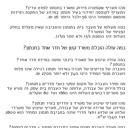
מהו תעריף אקסטרה פירוק ומארז בחנתון לפחץ עדין?
התעריף לקופסה יחידני בעיר חנתון במיזוג של התקנת רפידות
מותאם התמחור הינו 56 ולכל היותר 26 ₪.
כמה תשלמו על מעבר בית בחנתון והסביבה שאין מעלית בחלק
הפנימי של המשרד?
העלות זהו הוספת 15% ולא יותר מ11%.
כמה עולה הובלת משרד קטן של חדר אחד בחנתון?
כמה עולה שינוע של תאגיד בינוני ומטה במידת חדר אחד?
בחנתון?
העברה של פריטים של חברה באיזור חנתון רגילה אינו פלוס
השכרת מנוף המחיר הינו 740 ולא יותר מ270 ₪.
מה מחיר העברה של מקום עסקי כשני חדרים בחנתון?
כולל פירוק של עבודה, עלותה של העברת בית עסק זה מגיע עד
50 מטרים רבועים העלות הינו 1860 ועד 80 שקלים.
מהו תעריף שינוע של משרד 3 חדרים בעיר חנתון?
במיזוג של אריזה ופירוק של עבודה, תעריף שינוע של משרדי
שלוש או שלוש וחצי חדרי שינה בסביבת חנתון המחיר הוא 2800
ועד 1340 ש"ח.
כמה תעלה העברת מקום עסקי בסביבת חנתון 4 חדרים לפחות?