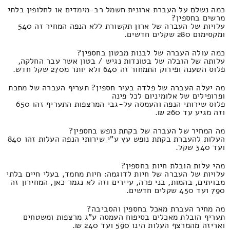
כמה נשלם על העברת ארונית חשמל רב-מימדים או לחלופין בלתי
מרשים בחספין?
עלויות של העברה של ארון תקשורת ללא הנפה המחיר זה 540
ומקסימום 280 שקלים חדשים.
כמה עולה העברה של לבנות מבטון בחספין?
עלותה של הובלה של בטונדות נגיש / בטון אשר עבר החלקה,
פלוס הטענה ופירוק התמחור זה 640 ולא יותר מ270 שקל חדש.
מה יעלה העברה של פלדה בעיר חספין? תעריף העברה של מתכת
ופרופילים של אלומיניום לכל פינה
פלוס שירותי הנפה והעמסה על-גבי המרצפות התעריף זהו 650
וזה מגיע עד 260 ₪.
מה המחיר של העברה של בקתת נופש בחספין?
העלות להעברת בקתת נופש עץ ע"י שירותי הנפה העלות זהו 840
ועד 340 שקל.
מהי עלות הובלת חיות בחספין?
עלויות של העברה של חיות לדוגמה: חיות מחמד, בעלי חיים בלתי
מבויתים, בהמות, בני פרה, עיירים וזה לא נגמר כאן, המחירון זה
790 ועד 450 שקלים חדשים.
מה מחיר העברת מאכל בחספין והסביבה?
תעריף הובלת מאכלים בסיפוח העמסה ע"ג מרצפות ומשטחים
ואריזה מהמרצף העלות הינו 590 ועד 240 ₪.