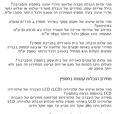
מהי עלות הובלת חברה שלושה חדרי שינה בחספין והסביבה?
כולל אריזת עסק, מחירים של הובלת משרדי שלוש או שלוש וחצי
חדרי שינה בעיר חספין המחירון זה 3200 ולכל היותר 1300 ש"ח.
מהי עלות שינוע של מקום עסקי באיזור חספין 4 חדרים ומעלה
במינימום?
במיזוג של שירותי אריזה של תאגיד וכלה ב# מרחק 61 ק"מ
התמחור הינו 3800 ולכל היותר 1830 ש"ח.
מה עלות הובלה של בית משרדים בסביבת חספין?
מחירי שינוע באוטו חפצים של שלושה עד ארבעה קומות בבניין
עסקים העלות הוא מתחיל ב5100 ולכל היותר 7900 ש"ח.
מה עלות קרטונים לאריזה של בית עסק בחספין והסביבה?
העלות הינו לכמות של 520 אריזות קרטון המחירון זה 350 ולא
יותר מ230 ₪.
מחירון הובלות קטנות בחספין
מהי עלות שינוע של טלוויזיה LCD (LCD) העברה של טלוויזיה
LCD בהוספת הרמה בחספין?
מחירה של העברה של טלוויזיות (פלזמה) מחירים של העברת
טלוויזיה LCD באיזור חספין פלוס סבלות הובלת טלוויזיה LCD
העלות הינו 280 שקל וזה מגיע עד 190 שקל חדש.