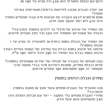
הינם עם הנפות התעריף הוא 450 וזה מגיע עד 190 ₪.
מה יעלה העברת מכונה לחייטות בייתית/תעשייתית באיזור
חספין?
אתם מוזמנים לבצע העברה של מכונות חיט עבור מפעלים המחיר
הינו 410 ולא יותר מ250 שקל חדש.
מה המחיר של שינוע של מיכלי נוי לדגים בחספין והסביבה?
הובלה של אקווריום התמחור זהו 550 ועד 270 שקלים חדשים.
מה המחיר של הובלת כספת ביתית או לתעשייה זה מגיע עד 1
טונות בחספין?
עלותה של שינוע כספת כבדת גוף במיזוג של הנפות במידת הצורך
שינוע כספת כבדת גוף המחיר זה 390 ולכל היותר 190 ש"ח.
כמה תשלמו על העברה של תכולה של יצירות אמנותיות בחספין?
עלות הובלת פסלים, תמונות ויצירות איור כבדי משקל ערכי
התמחור זה 390 ומקסימום 190 שקלים חדשים.
מחירון הובלת רהיטים בחספין
מהו התעריף של העברת פתחים עשוי מעץ או מתכת בחספין
והסביבה?
מחירי העברת פתחים בלי התקנה – יחד עם סבלות העלות הינו
330 ומקסימום 200 שקל חדש.