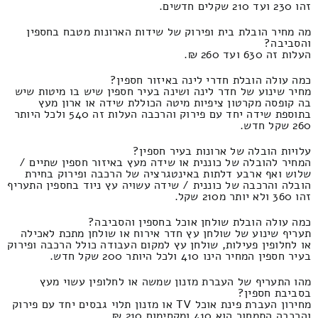
זהו 230 ועד 210 שקלים חדשים.
מה מחיר הובלת בית ופירוק של שידות הארונות מטבח בחספין
והסביבה?
העלות זה 630 ועד 260 ₪.
כמה עולה הובלת חדרי לינה באיזור חספין?
מחיר שינוע של חדר לינה ושינה בעיר חספין שיש בו מיטות שיש
בה קופסה מקרטון ציפיות מיטה הכוללת שידה או ארון מעץ
בתוספת שידה יחד עם פירוק והרכבה העלות זה 540 ולכל היותר
260 שקל חדש.
עלויות הובלה של ארונות בעיר חספין?
המחיר להובלה של כוננית או שידה מעץ באיזור חספין שתיים /
שלוש ואף ארבע דלתות באינטגרציה של הרכבה ופירוק בחירת
הובלה והרכבה של כוננית / שידה עשויה עץ ניוד בחספין התעריף
זהו 360 ולא יותר מ210 שקל.
כמה עולה הובלת שולחן אוכל בחספין והסביבה?
תעריף שינוע של שולחן עץ חדר אירוח או שולחן מתכת לאכילה
או לחלופין פעילות, שולחן עץ למקום העבודה כולל הרכבה ופירוק
בעיר חספין המחיר הינו 410 ולכל היותר 200 שקל חדש.
מהו התעריף של העברת מזנון שמשה או לחלופין עשוי מעץ
בסביבת חספין?
מחירון העברת פינת אוכל TV או מזנון תלוי גבסים יחד עם פירוק
והרכבה התמחור הוא 410 ומקסימום 210 ₪.