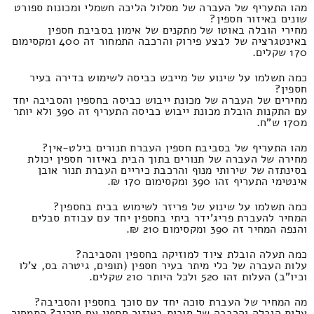
מהו התעריף של העברה של מסלול הליכה חשמלי ומכונות ספורט
שונים באיזור חספין?
מחירי הובלה באוטו של מתקנים של אימון בסביבת חספין
באינטגרציה של לבצע פירוק והרכבה התמחור זה 400 ומקסימום
170 שקלים.
כמה תשלמו על שינוע של מייבש כביסה לשימוש בדירה בעיר
חספין?
מחירים של העברה של מכונת ייבוש כביסה בחספין והסביבה יחד
עם התקנות הובלת מכונת ייבוש כביסה התעריף זה 390 ולא יותר
מ170 ש"ח.
מהו התעריף של בסביבת חספין העברת תנורים בילט-אין?
מחירה של העברה של תנורים בתוך הבית באיזור חספין יכולת
בסינתזה של שירותי מנוף והרכבת כיריים העברת תנור אובן
אינטימי התעריף זהו 390 ומקסימום 170 ₪.
כמה תשלמו על שינוע של פריזר לשימוש בבית בחספין?
המחיר להעברת פריג'ידר ביתי בחספין יחד עם עבודת סבלים
והנפה המחיר זה 390 ומקסימום 210 ₪.
כמה תעלה הובלת ציוד למוזיקה בחספין והסביבה?
עלות העברה של כלי מיתר בעיר חספין (תופים, גיטרה בס, צ'לו
וכיו"ב) העלות זהו 520 ולכל היותר 210 שקלים.
מה המחיר של העברת סוכה יחד עם סוכך בחספין והסביבה?
עלות הובלה והרכבה של סוכות באיזור חספין עם סיכוך? התמחור