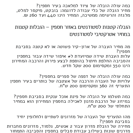
כמה עולה הובלה של ציוד למלאכה בעיר חספין?
מחיר הובלה של כלי עבודה לדוגמה: בובקט, מיקסר למלט,
מלגזה והרשימה ממשיכה, המחיר הינו 440 ועד 260 ₪.
הובלה קטנות לסטודנטים באזור חספין – הובלות קטנות
במחיר אטרקטיבי לסטודנטים
מה מחיר העברה של ארון-קיר פשוטה או לא קטנה בסביבת
חספין?
עלות העברת שידה שמיועדת ל# איפור שידה עבור בחספין
והסביבה החלפת חיתול בהוספת לבצע פירוק והרכבה המחירון
הינו 350 ומקסימום 200 שקל חדש.
כמה עולה הובלה של דפפה של ספרים בחספין?
עלויות של העברה והרכבה של אצטבה של כותרים בעיר חספין
התעריף זה 360 ומקסימום 200 ש"ח.
כמה תשלמו על הובלה של פינת אוכל ענקית בסביבת חספין?
במיזוג של הרכבת מזנון לאכילה בחספין המחירון הוא במחיר
התחלתי של 200 ש"ח.
מהו התעריף של העברה של מזרונים לשתיים ולחלופין יחיד
בסביבת חספין?
מחירה של הובלת מזרון עבור 2 אנשים, גלמוד, מזרונים מחברות
מזרנים שונות בשילוב עבודת סבלים בחספין והסביבה התמחור