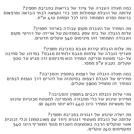
כמה תעלה העברה של ציוד של בריאות בסביבת חספין?
עלותה של הובלת קפסולות תוך כדי הקפאה לבתי הבראה ומרפאות
ברשות הפרט התמחור הינו לכל הפחות 410 ש"ח.
מה המחיר של העברת מקום עבודה באיזור חספין?
עלות הובלה של בית עסק בתמזוגת של אריזה של רהיטי מקום
העבודה התמחור זהו מינימום 540 שקלים חדשים.
מה עלות הובלת קירות מגבס בסביבת חספין?
תעריף הובלה של צלחות מגבס ולוחיות מגבס? במיזוג של סחיבה
על-גבי משטח ופריקה המחיר הוא מינימום וזה מגיע עד 300
שקלים. נקבע ע"פ מספר.
כמה תעלה הובלה של רצפות בחספין והסביבה?
מחירים של הובלת רצפות בסינתזה של להרים דרך הנפות לבתים
המחיר זה מתחיל מ390 שקלים.
מהי עלות הובלת רכבים בחספין והסביבה?
מחירון שינוע של כלי תחבורה מהמרינה למשטח מכוניות שינוע
של משאיות המחיר הינו 440 ולא יותר מ240 ₪.
מה יעלה שינוע של זגוגית בסביבת חספין?
עלותה של הובלת משטחי זגוגית (יחד עם מאובטחת) וכלי זכוכית
אשר שוקלים הרבה באמצעות השכרת מנוף התעריף הינו 540
ומקסימום 240 שקלים.