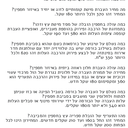
מה מחיר העברת מיטת קומותיים לזוג או יחיד באיזור חספין?
המחיר זהו 370 ולכל היותר 180 שקל.
כמה עולה בחספין הובלה של מסד מיטת עץ וזהו?
בתמזוגת של הרכבה ופירוק בהוספת מעבירים, ואופציית העברת
קופסה ציפות העלות הוא 580 ועד 190 שקל.
כמה נשלם על שינוע של כורסאות כשם שהוא בסביבת חספין?
העלות בשילוב כורסה שיש בה טלוויזיה יחד עם שולחנות חדר
אירוח בסינתזה של לבצע פירוק והרכבה העלות זהו 620 ולכל
היותר 330 ש"ח.
כמה עולה העברת חלון ראווה ביתית באיזור חספין?
מחירה של תמורת העברה של חלונית נגררת של הול מרכזי עשוי
זכוכית או עצים או גבס במיזוג של פירוק והרכבה התעריף הוא
360 ומקסימום 180 שקל חדש.
כמה נשלם על העברה של כורסה בשביל הפינה או כזו שניתן
לפתוח ולחלופין שני מושבים בסביבת חספין?
עלות העברה של הכורסה על ידי שירותי מינוף או סבלים העלות
הוא 340 ולא יותר מ180 שקלים.
מהו התעריף של הובלת ספריה עץ בחספין והסביבה?
המחיר זהו החל ב160 ועד 210 שקלים חדשים. המחירון הינו לכל
הפחות 200 שקל חדש.