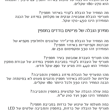
הוא 180-270 שקלים.
מה המחיר של הובלת ג'קוזי באיזור חספין?
תעריפי הובלת אמבטיה ענקית או מקלחון במיזוג של הכנה
המחירון הינו 170-450 שקל.
מחירון הובלה של פריטים בודדים בחספין
מה המחיר של הובלת פריג'ידר שלגונים ולחלופין מקפיא של
טברנות וקפיטריות באיזור חספין?
המחירון זהו 330 ומקסימום 230 ₪.
מהו תעריף העברת אמבטון בעיר חספין?
תעריף של העברת ג'קוזי בסביבת חספין במיזוג של עבודת מתקין
המחיר הוא 440 וזה מגיע עד 290 שקל חדש.
מהו התעריף של הובלת מיזוג בחספין והסביבה?
עלויות של להובלת באיזור חספין מזגנים פשוט לא בסינתזה של
הכנה המחיר הינו 350 ולכל היותר 180 שקלים.
כמה עולה הובלה של קלנועית בחספין והסביבה?
התמחור הינו 390 ועד 210 ש"ח.
כמה תשלמו על שינוע של כרזות בסביבת חספין?
תעריף של הובלה של כרזות, בחספין והסביבה שלטים של LED