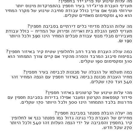
מה עלות שינוע של פריג'ידר בחספין?
תעריף העברת פריג'ידר בעיר חספין בהתפרקדות מינוס יותר
שירותי מנוף אם צריך כולל עבודת סחיבה שינוע של מקרר המחיר
הוא 410 ומקסימום מאתיים שקלים.
מה עלות הובלת מדיחי כלים דירתיים בסביבת חספין?
תעריף למען הובלת בית ואריזה ופירוק של המדיח – כולל עבודת
מעבירים מבלי מנוף עבודת סבלים המחיר הינו 390 ולכל היותר
190 ₪.
כמה עולה העברת מרבד רחב ולחלופין שטיח קיר באיזור חספין?
בסיפוח סיבוב המרבד והסרה מהקיר אם קיים צורך התמחור הוא
310 ומקסימום 190 שקלים.
כמה תשלמו על הובלה של מכונות לכביסה בעיר חספין?
מחיר העברת מכונת כביסה באיזור חספין עם הנפה המחיר זהו
340 ועד 170 שקלים.
מהי עלות שינוע של קרטונים באיזור חספין?
סידור קופסאות הקרטון ומעבר אפילו בדירות בסביבת חספין עם
מדרגות בלבד התמחור הינו 300 ולכל היותר 170 שקלים.
מה יעלה הובלת פסנתר בסביבת חספין?
מחירים של העברת כלי נגינה גדול כמו פסנתר כנף או לחלופין
קיר בחספין והסביבה על ידי הנפה העלות זהו 540 ולכל היותר
270 שקל חדש.