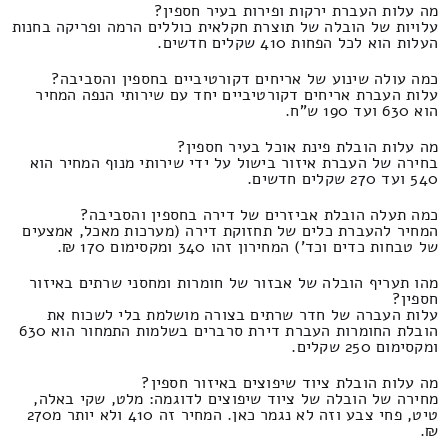
מה עלות העברת ירקות ופירות בעיר חספין?
עלויות של הובלה של תוצרת חקלאית כוללים הרמה ופריקה בחנות
העלות הוא לכל הפחות 410 שקלים חדשים.
כמה עולה שינוע של אריחים דקורטיביים בחספין והסביבה?
עלות העברת אריחים דקורטיביים יחד עם שירותי הנפה המחיר
הוא 630 ועד 190 ש"ח.
מה עלות הובלת פינת אוכל בעיר חספין?
בחירה של העברת איזור בישול על ידי שירותי מנוף המחיר הוא
540 ועד 270 שקלים חדשים.
כמה תעלה הובלת אביזרים של דירה בחספין והסביבה?
המחיר להעברת כלים של תחזוקת דירה (מערכות מאכל, אמצעים
של טבחות כדים וכד') המחירון זהו 340 ומקסימום 170 ₪.
מהו תעריף הובלה של אבזור של חומרות ומחסני שרתים באיזור
חספין?
עלות העברה של חדר שרתים בצורה מושלמת בלי לשכוח את
הובלת החומרות העברת דירת סרברים בשלמות התמחור הוא 630
ומקסימום 250 שקלים.
מה עלות הובלת ציוד שיפוצים באיזור חספין?
מחירה של הובלה של ציוד שיפוצים לדוגמה: מלט, שקי באלה,
טיט, פחי צבע וזה לא נגמר כאן. המחיר זה 410 ולא יותר מ270
₪.