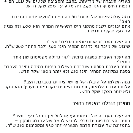
תעריף העברה של מודעות, בחצב והסביבה שלטים של LED הם +
הנפות התעריף הינו 440 וזה מגיע עד 200 שקל חדש.
כמה עולה שינוע של מכונת תפירה בייתית/תעשייתית בסביבת
חצב?
אתם יכולים לשנע מתקני חיט לתעשייה המחיר הוא 400 וזה מגיע
עד 250 שקלים חדשים.
מה יעלה העברת אקווריומים בסביבת חצב?
שינוע של מיכל נוי לדגים המחיר הינו 540 ולכל היותר 260 ש"ח.
מה יעלה העברת כספות ביתית ו/או גדולה מקסימום טון אחד
בחצב?
מחיר העברת כספת משוכבדת בשילוב הנפות במידה וחייב העברת
כספת גמלונית המחיר הינו 410 ולא יותר מ180 שקל חדש.
כמה תשלמו על הובלה של פריטי ציורים בסביבת חצב?
עלות העברת צלמיות, תמונות וציורים יוקרתיים התעריף הוא 410
ולא יותר מ170 שקל חדש.
מחירון הובלת רהיטים בחצב
מה יעלה העברה של כניסות עץ או לחלופין ברזל בעיר חצב?
מחירי העברת פתחים מבלי להגיע למצב של עבודת מתקין –
בתמזוגת של עבודת הרמה התעריף זהו 330 ומקסימום 210 ש"ח.