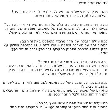
עד 210 שקל חדש.
מהו תעריף שינוע של מיטת עץ לשניים או ל-1 באיזור חצב?
העלות זה 360 ולא יותר מ210 שקלים חדשים.
מה מחיר בחצב והסביבה הובלה של תשתית מיטת יחיד וזה הכל?
בסיפוח להרכיב ולפרק בתמזוגת של סחיבה, ואופציה של העברת
קופסה מקרטון סדינים המחירון הינו 550 ולא יותר מ210 שקל.
כמה עולה הובלה של חדר מרכזי קומפלט באיזור חצב?
המחיר יחד עם מערכת ישיבה + טלוויזיה LCD בתוספת שולחן עץ
סלון בזיווג הרכבה ופירוק התעריף זהו 570 ולכל היותר 350
שקל.
כמה תעלה הובלה של ויטרינה לבית בחצב?
מחירה של בתמורה להעברה של חלון ראווה של הול מרכזי עשוי
זכוכית או מעצים או מגבס בזיווג לבצע פירוק והרכבה התעריף
זהו 360 ולכל היותר 200 שקלים חדשים.
כמה תשלמו על הובלה של ספה פינתית/נפתחת ו/או מושב לשניים
בחצב והסביבה?
מחירים של שינוע של מערכת הישיבה ע"י שירותי מינוף או סבלים
התמחור זהו 330 ולכל היותר 200 ₪.
מה יעלה שינוע של ספריה עשוי מעץ בחצב?
המחיר הינו החל מ150 ומקסימום 190 ש"ח. התעריף הינו החל