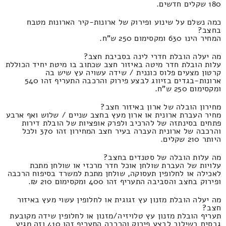
180 שקלים חדשים.
כמה נשלם על שינוע ופירוק של ארונות-קיר הארונות מטבח
בחצב?
המחיר הינו 630 ומקסימום 250 ש"ח.
מה יעלה הובלת חדרי לינה בסביבת חצב?
עלות הובלת חדר מיטה באיזור חצב שכתוב בו מיטת יחיד הכוללת
קרטון מצעים פלוס כוננית / שידה עשויה עץ שיש בה
ארונות-בגדים בזיווג לבצע פירוק והרכבה התעריף זהו 540
ומקסימום 250 ש"ח.
מחירון הובלה של ארון באיזור חצב?
מחיר העברת ארונית או ארון מעץ בחצב שניים / שלוש ואף ארבע
פתחים בסינתזה של להרכיב ולפרק אופציות של הובלת דירות
והרכבה של ארונית העברה בעיר חצב המחירון זהו 370 ולכל
היותר 210 שקלים.
מה עלות הובלה של סטנדים בחצב?
עלויות של העברת שולחן אוכל חדר מרכזי או שולחן מתכת
לאכילה או לחלופין תעסוקה, שולחן מתכת למשרד בסיפוח הרכבה
ופירוק בחצב והסביבה התעריף זהו 400 ומקסימום 210 ₪.
מה יעלה הובלת מזנון עץ זגוגית או לחלופין עשוי מעץ באיזור
חצב?
תעריף הובלת מזנון עץ טלויזיה/מזנון או לחלופין שידה מקובעת
גבסים בשילוב לבצע פירוק והרכבה התעריף זהו 410 וזה מגיע