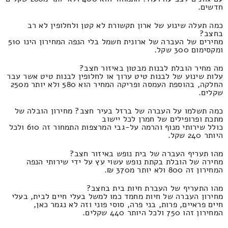
חדשים.
כמה תעלה שינוע של ארון תקשורת לא קטן ולחלופין לא רב
בחצב?
מחירים של העברה של ארונית חשמל בלי הנפה המחירון הינו 510
ומקסימום 300 שקל.
מה מחיר הובלת לבנות מבטון באיזור חצב?
עלות שינוע של לבנות טיט ערוך או לחלופין לבנות טיט אשר עבר
החלקה, בהוספת העמסה ופריקה המחיר הוא 580 ולא יותר מ250
שקלים.
כמה תשלמו על העברה של ברזל בעיר חצב? מחירון הובלה של
מתכת ופרופילים של חמרן לכל יישוב
כולל שירותי מנוף והרמה על-גבי המרצפות התמחור זה 610 ולכל
היותר 240 שקל.
מהו תעריף העברה של בית נופש באיזור חצב?
מחירה של הובלת בקתת נופש עשוי עץ על ידי שירותי הנפה
המחירון זה 800 ולא יותר מ370 ₪.
מהו התעריף של העברת חיות בית בחצב?
מחירון העברה של חיות מחמד כמו למשל בעלי חיים לבית, בעלי
חיים פראיים, פרות, בני פרה, סוסי פוני וזה לא נגמר כאן,
המחירון זהו 750 ולכל היותר 440 שקלים.