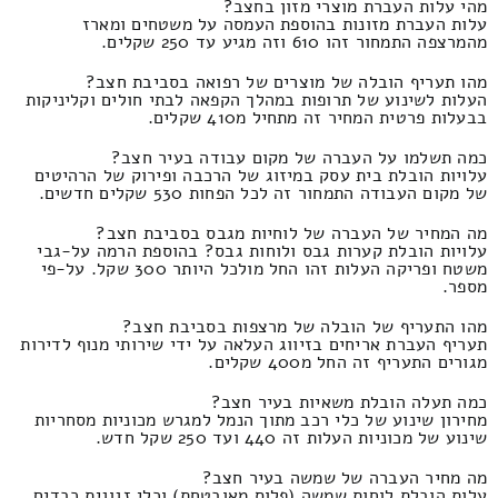
מהי עלות העברת מוצרי מזון בחצב?
עלות העברת מזונות בהוספת העמסה על משטחים ומארז
מהמרצפה התמחור זהו 610 וזה מגיע עד 250 שקלים.
מהו תעריף הובלה של מוצרים של רפואה בסביבת חצב?
העלות לשינוע של תרופות במהלך הקפאה לבתי חולים וקליניקות
בבעלות פרטית המחיר זה מתחיל מ410 שקלים.
כמה תשלמו על העברה של מקום עבודה בעיר חצב?
עלויות הובלת בית עסק במיזוג של הרכבה ופירוק של הרהיטים
של מקום העבודה התמחור זה לכל הפחות 530 שקלים חדשים.
מה המחיר של העברה של לוחיות מגבס בסביבת חצב?
עלויות הובלת קערות גבס ולוחות גבס? בהוספת הרמה על-גבי
משטח ופריקה העלות זהו החל מולכל היותר 300 שקל. על-פי
מספר.
מהו התעריף של הובלה של מרצפות בסביבת חצב?
תעריף העברת אריחים בזיווג העלאה על ידי שירותי מנוף לדירות
מגורים התעריף זה החל מ400 שקלים.
כמה תעלה הובלת משאיות בעיר חצב?
מחירון שינוע של כלי רכב מתוך הנמל למגרש מכוניות מסחריות
שינוע של מכוניות העלות זה 440 ועד 250 שקל חדש.
מה מחיר העברה של שמשה בעיר חצב?
עלות הובלת לוחות שמשה (פלוס מאובטחת) וכלי זגוגית כבדים