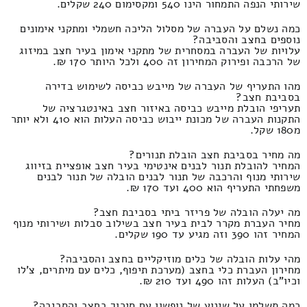
שירותי הנפה התמחור הינו 540 ומקסימום 240 שקלים.
כמה נשלם על העברה של מסלול הליכה חשמלי ומתקני אימונים
נוספים בחצב והסביבה?
עלויות של העברה במסחרית של מתקני אימון בעיר חצב במיזוג
של הרכבה ופירוק המחירון זה 400 ולכל היותר 170 ₪.
מהו התעריף של העברה של מייבש כביסה לשימוש בדירה
בסביבת חצב?
תעריפי הובלת מייבש כביסה באיזור חצב באינטגרציה של
התקנות העברה של מכונת ייבוש כביסה העלות הוא 410 ולא יותר
מ180 שקל.
מה מחיר בסביבת חצב הובלת תנורים?
המחיר להובלת תנור לבנים אינטימי בעיר חצב אופציית בזיווג
שירותי מנוף והרכבה של תנור לבנים הובלה של תנור לבנים
משפחתי התעריף הוא 400 ועד 170 ₪.
מה יעלה הובלה של פריזר ביתי בסביבת חצב?
מחיר העברת מקרר לבית בעיר חצב בשילוב סבלות ושירותי מנוף
המחיר זהו 390 וזה מגיע עד 190 שקלים.
מהי עלות הובלה של כלים מוזיקליים בחצב והסביבה?
מחירון העברת כלי בחצב (מערכת תיפוף, כלים עם מיתרים, צ'לו
וכיו"ב) העלות זהו 490 ועד 210 ₪.
כמה תשלמו על שינוע של נופשון עם סיכוך בחצב והסביבה?