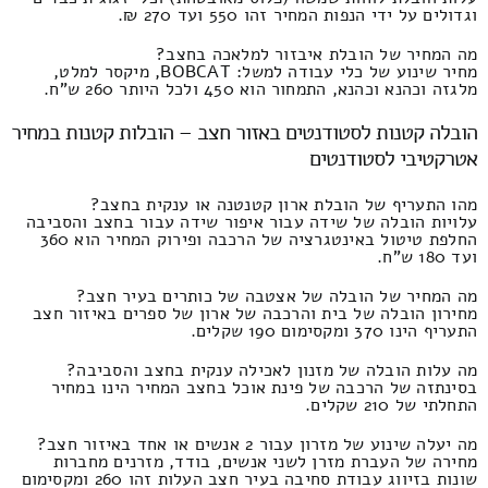
וגדולים על ידי הנפות המחיר זהו 550 ועד 270 ₪.
מה המחיר של הובלת איבזור למלאכה בחצב?
מחיר שינוע של כלי עבודה למשל: BOBCAT, מיקסר למלט,
מלגזה וכהנא וכהנא, התמחור הוא 450 ולכל היותר 260 ש"ח.
הובלה קטנות לסטודנטים באזור חצב – הובלות קטנות במחיר
אטרקטיבי לסטודנטים
מהו התעריף של הובלת ארון קטנטנה או ענקית בחצב?
עלויות הובלה של שידה עבור איפור שידה עבור בחצב והסביבה
החלפת טיטול באינטגרציה של הרכבה ופירוק המחיר הוא 360
ועד 180 ש"ח.
מה המחיר של הובלה של אצטבה של כותרים בעיר חצב?
מחירון הובלה של בית והרכבה של ארון של ספרים באיזור חצב
התעריף הינו 370 ומקסימום 190 שקלים.
מה עלות הובלה של מזנון לאכילה ענקית בחצב והסביבה?
בסינתזה של הרכבה של פינת אוכל בחצב המחיר הינו במחיר
התחלתי של 210 שקלים.
מה יעלה שינוע של מזרון עבור 2 אנשים או אחד באיזור חצב?
מחירה של העברת מזרן לשני אנשים, בודד, מזרנים מחברות
שונות בזיווג עבודת סחיבה בעיר חצב העלות זהו 260 ומקסימום