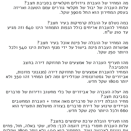
מה המחיר של העברת גידולים חקלאיים בסביבת חצב?
עלות העברה של יבול של חקלאי גוררים עמם הטענה ואריזה
בעסק המחירון הוא החל מ390 שקל.
כמה נשלם על הובלת קרמיקות בעיר חצב?
המחיר להעברת אריחים כולל הנפות התמחור הינו 640 וזה מגיע
עד 210 ש"ח.
מה המחיר של הובלה של פינת אוכל בעיר חצב?
אפשרות העברת פינת בישול על ידי מנוף העלות הינו 540 ולכל
היותר 250 שקל.
מהו תעריף העברה של אמצעים של תחזוקת דירה בחצב
והסביבה?
המחיר להעברת אמצעים של תחזוקת דירה (מנגנוני מזונות,
אביזרים של גסטרונומיה שנדלירים ומה לא) המחיר זהו 350 ולא
יותר מ180 שקל חדש.
מה יעלה העברה של אביזרים של כלי מחשוב ודירות של סרברים
בסביבת חצב?
מחיר הובלת דירה של סרברים מאה אחוז + העברת המחשבים
הניידים שינוע של דירת סרברים בצורה מושלמת התעריף הוא
660 ולכל היותר 270 שקל חדש.
מהו תעריף הובלת ערכת שיפוצים בחצב?
עלות העברת חומרי בניין דוגמה לכך: מלט, שקי באלה, חול, פחים
עם גוונים לצביעה ועוד. התמחור הוא 400 ולא יותר מ280 שקלים