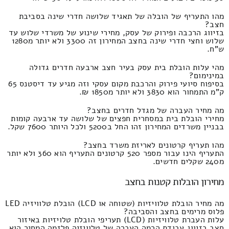
מהו התעריף של הובלה של תאגיד שלושה חדרי שינה בסביבת
חצב?
בזיווג הרכבה ופירוק של עסק, מחירי שינוע של משרדי שלוש עד
שלוש וחצי חדרי שינה בחצב המחירון זה 3300 ולא יותר מ1280
ש"ח.
מהי עלות הובלת בית עסק בעיר חצב ארבעה חדרים גדולה
במינימום?
בסיפוח סיועי פירוק והרכבת מקום עסקי וזה מגיע עד דיסטנס 65
ק"מ התמחור הוא 3830 ולא יותר מ1850 ₪.
מה מחיר העברה של מגדל חדרים בחצב?
מחירי הובלת בית במסחרית חפצים של שלושה עד ארבעה קומות
בבניין משרדים המחירון זהו החל ב5200 ולכל היותר 7600 שקל.
מהו תעריף קרטונים לאריזת משרד בחצב?
התעריף הינו עבור מספר 520 קרטונים התעריף הוא 360 ולא יותר
מ240 שקלים חדשים.
מחירון הובלות קטנות בחצב
מה מחיר הובלת טלוויזיות (שטוחה או LCD) הובלת טלוויזיה LED
פלוס מרימים בחצב והסביבה?
עלות העברת טלוויזיות (LCD) תעריפי הובלת טלויזיות באיזור
חצב בזיווג עבודת הרמה העברה של טלוויזיה פלזמה המחיר הוא