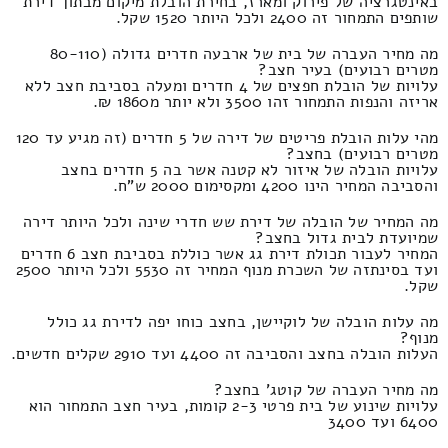
באינטגרציה של פירוק ומארז, בחירת הובלת מיקום מבתוך דירת
שותפים התמחור זה 2400 ולכל היותר 1520 שקל.
מה מחיר העברה של בית של ארבעה חדרים גדולה (80-110
מטרים רבועים) בעיר חצב?
עלויות של הובלת חפצים של 4 חדרים ומעלה בסביבת חצב ללא
אריזה והנפות התמחור זהו 3500 ולא יותר מ1860 ₪.
מהי עלות הובלת פריטים של דירה של 5 חדרים (זה מגיע עד 120
מטרים רבועים) בחצב?
עלויות הובלה של איזור לא קטנה אשר בה 5 חדרים בחצב
והסביבה המחיר הינו 4200 ומקסימום 2000 ש"ח.
מה המחיר של הובלה של דירת שש חדרי שינה ולכל היותר דירה
שמיועדת לבית גדול בחצב?
המחיר לעבור תכולת דירת גג אשר כוללת בסביבת חצב 6 חדרים
ועד בסינתזה של השכרת מנוף המחיר זה 5530 ולכל היותר 2500
שקל.
מה עלות הובלה של לוקיישן, בחצב כוחו יפה לדירת גג כולל
מנוף?
העלות הובלה בחצב והסביבה זה 4400 ועד 2910 שקלים חדשים.
מה מחיר העברה של קוטג' בחצב?
עלויות שינוע של בית פרטי 2-3 קומות, בעיר חצב התמחור הוא
6400 ועד 3400