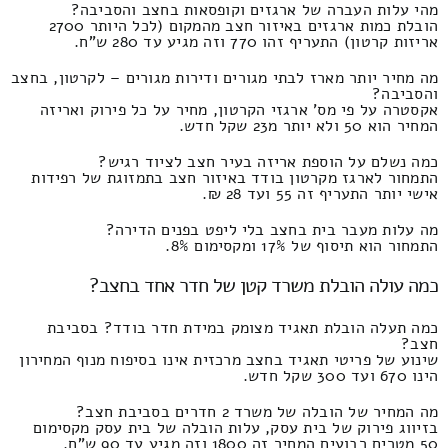
מהי עלות העברה של ארגזים וקופסאות בחצב והסביבה?
הובלת כמות ארגזים באיזור חצב מהמקום (לכל היותר 2700
אריזות קרטון) התעריף זהו 770 וזה מגיע עד 280 ש"ח.
מה מחיר יותר מארז לבתי מגורים ודירות מגורים – לקרטון, בחצב
והסביבה?
אקסטרה על פי מס' ארגזי הקרטון, מחיר על כל פירוק ואריזה
המחיר הוא 50 ולא יותר מ23 שקל חדש.
כמה נשלם על הוספת אריזה בעיר חצב לציוד רגיש?
התמחור לארגז מקרטון בודד באיזור חצב בתמזוגת של רפידות
אישי יותר התעריף זה 55 ועד 28 ₪.
מה עלות מעבר בית בחצב בלי ליפט בפנים הדירה?
התמחור הוא תיסוף של 17% ומקסימום 8%.
כמה עולה הובלת משרד קטן של חדר אחד בחצב?
כמה תעלה הובלת תאגיד מצומק במידת חדר בודד? בסביבת
חצב?
שינוע של פריטי תאגיד בחצב מרכזית אינו בסיפוח מנוף המחירון
הינו 670 ועד 300 שקל חדש.
מה המחיר של הובלה של משרד 2 חדרים בסביבת חצב?
בזיווג פירוק של בית עסק, עלות הובלה של בית עסק מקסימום
50 מטרים רבועים המחיר זה 1800 וזה מגיע עד 90 ש"ח.