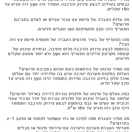
גבסים בשילוב לבצע פירוק והרכבה המחיר זהו 390 וזה מגיע עד
180 שקלים.
מה עלות העברה של מיטת עץ עבור שניים או לאדם בסביבת
חרוצים?
התעריף הינו 350 ומקסימום 190 שקלים חדשים.
מהו התעריף של בעיר חרוצים העברה של תשתית מיטת עץ וזה
הכל?
בהוספת לבצע פירוק והרכבה פלוס סחיבה, ובחירת שינוע של
קופסה מקרטון סדינים התעריף הוא 590 ולא יותר מ200 שקלים
חדשים.
מה מחיר שינוע של כורסאות כשם שהוא בסביבת חרוצים?
העלות בסיפוח מערכת ישיבה שיש בה טלויזיה יחד עם שולחן
אוכל סלון בזיווג הרכבה ופירוק התמחור הינו 590 וזה מגיע עד
370 שקל חדש.
כמה נשלם על שינוע של חלונית נגררת לדירה באיזור חרוצים?
עלותה של בשביל שינוע של חלונית נגררת של חדר מרכזי עשוי
זכוכית או עצים או גבס בהוספת לבצע פירוק והרכבה התמחור
הינו 370 וזה מגיע עד 180 ש"ח.
מה מחיר העברת ספה לפינה או כזו שאפשר לפתוח או מושב ל-2
בחרוצים?
תעריפי העברת מערכת הישיבה עם שירותי מינוף או סבלים