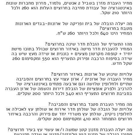
מחיר העברת מזרן בשביל 2 אנשים, גלמוד, מזרון מחברות שונות
באינטגרציה של עבודת סחיבה בחרוצים העלות הוא 260 ולכל
היותר 210 שקל.
מה יעלה הובלה של בית ופריקה של ארונות-בגדים הארונות
מטבח בחרוצים?
המחיר הינו 640 ולכל היותר 260 ש"ח.
מהו התעריף של הובלת חדר שינה בחרוצים?
המחיר להעברת חדר מיטה באיזור חרוצים שכולל בתוכו מיטת
יחיד + קופסה מקרטון מצעים + כוננית או שידה מעץ שיש בה
שידה בסיפוח הרכבה ופירוק התעריף הוא 550 ומקסימום 260
שקל חדש.
עלויות שינוע של ארונות באיזור חרוצים?
מחיר העברה של ארונית / ארון עצוי עץ בחרוצים והסביבה
שתיים ולחלופין שלושה וגם ארבעה פתחים באינטגרציה של
להרכיב ולפרק אופציות של הובלת דירות והשמה של ארון העברה
בסביבת חרוצים התעריף הוא 340 ולכל היותר 200 שקלים.
מה מחיר העברת סטנד בחרוצים והסביבה?
עלויות של הובלה של שולחן חדר אירוח או שולחן עץ לאכילה או
לחלופין ניקיון, שולחן עץ משרדי יחד עם פירוק והרכבה באיזור
חרוצים התמחור הוא 410 ומקסימום 200 שקלים.
מה יעלה העברת מזנון קטן שמשה ו/או עשוי עץ בעיר חרוצים?
מחירי הובלה של מזנון קטן טלויזיה/מזנון או שידה מקובעת