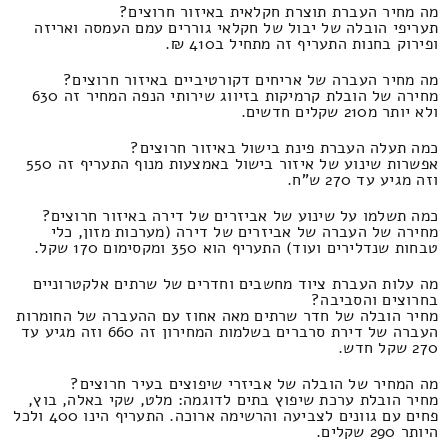
מה מחיר העברת תוצרת חקלאית באיזור חרוצים?
תעריפי הובלה של יבול של חקלאי גוררים עמם העמסה ואריזה
ופירוק בחנות התעריף זה מתחיל ב410 ₪.
מה מחיר העברה של אריחים דקורטיביים באיזור חרוצים?
מחירה של הובלת קרמיקות בזיווג שירותי הנפה המחיר זה 630
ולא יותר מ210 שקלים חדשים.
כמה תעלה העברת פינת בישול באיזור חרוצים?
אפשרות שינוע של איזור בישול באמצעות מנוף התעריף זה 550
וזה מגיע עד 270 ש"ח.
כמה תשלמו על שינוע של אביזרים של דירה באיזור חרוצים?
מחירה של העברה של אביזרים של דירה (מערכות מזון, כלי
טבחות שנדלירים ועוד) התעריף הוא 350 ומקסימום 170 שקל.
מה עלות העברת ציוד מחשבים וחדרים של שרתים אלקטרוניים
בחרוצים והסביבה?
מחיר הובלה של חדר שרתים מאה אחוז עם ההעברה של החומרות
העברה של דירת סרברים בשלמות המחירון זה 660 וזה מגיע עד
270 שקל חדש.
מה המחיר של הובלה של אביזרי שיפוצים בעיר חרוצים?
מחיר הובלת ערכת שיפוץ בתים לדוגמה: מלט, שקי באלה, בוץ,
פחים עם גוונים לצביעה והרשימה ארוכה. התעריף הינו 400 ולכל
היותר 290 שקלים.