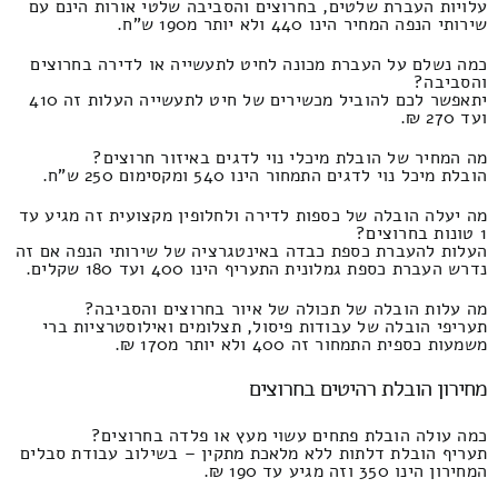
עלויות העברת שלטים, בחרוצים והסביבה שלטי אורות הינם עם
שירותי הנפה המחיר הינו 440 ולא יותר מ190 ש"ח.
כמה נשלם על העברת מכונה לחיט לתעשייה או לדירה בחרוצים
והסביבה?
יתאפשר לכם להוביל מכשירים של חיט לתעשייה העלות זה 410
ועד 270 ₪.
מה המחיר של הובלת מיכלי נוי לדגים באיזור חרוצים?
הובלת מיכל נוי לדגים התמחור הינו 540 ומקסימום 250 ש"ח.
מה יעלה הובלה של כספות לדירה ולחלופין מקצועית זה מגיע עד
1 טונות בחרוצים?
העלות להעברת כספת כבדה באינטגרציה של שירותי הנפה אם זה
נדרש העברת כספת גמלונית התעריף הינו 400 ועד 180 שקלים.
מה עלות הובלה של תכולה של איור בחרוצים והסביבה?
תעריפי הובלה של עבודות פיסול, תצלומים ואילוסטרציות ברי
משמעות כספית התמחור זה 400 ולא יותר מ170 ₪.
מחירון הובלת רהיטים בחרוצים
כמה עולה הובלת פתחים עשוי מעץ או פלדה בחרוצים?
תעריף הובלת דלתות ללא מלאכת מתקין – בשילוב עבודת סבלים
המחירון הינו 350 וזה מגיע עד 190 ₪.