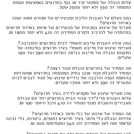
עלות הובלה של פסנתר קיר או כנף בחרוצים באמצעות הנפות
התמחור זה 550 ולא יותר מ250 שקל.
כמה נשלם על העברת הליכון ומכשירים של ספורט מסוג שונה
באיזור חרוצים?
תעריף של שינוע במכונית של מכשירים של אימון באיזור חרוצים
בסינתזה של להרכיב ולפרק המחירון זה 410 ולא יותר מ190 ₪.
כמה עולה העברת מייבש חשמלי לבית בחרוצים והסביבה?
תעריפי שינוע של מייבש חשמלי בעיר חרוצים בסינתזה של
התקנות הובלה של מייבש כביסה העלות הוא 390 ועד 190
שקלים.
מה המחיר של בחרוצים הובלת תנור רצפה?
המחיר להובלת תנור אובן בחיק המשפחה בחרוצים אפשרויות
בהוספת הנפה והרכבה של כיריים שינוע של תנור לבנים לבית
התעריף זה 390 ולא יותר מ170 שקלים.
מהו תעריף שינוע של מקפיא לדירה בעיר חרוצים?
עלות העברת פריג'ידר עבור הבית בחרוצים יחד עם עבודת
מעבירים והשכרת מנוף המחיר זה 410 ולכל היותר 190 ₪.
מה המחיר של שינוע של כלי מיתר באיזור חרוצים?
עלויות הובלת כלי מיתר בעיר חרוצים (תופים, גיטרות, כלי נגינה
קלאסי ומה לא) המחירון זהו 540 ומקסימום 200 ₪.
מהו התעריף של הובלת צריף יחד עם סיכוך בחרוצים?