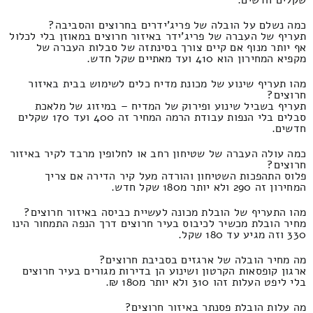
כמה נשלם על הובלה של פריג'ידרים בחרוצים והסביבה?
תעריף של העברה של פריג'ידר באיזור חרוצים במאוזן בלי לכלול
אף יותר מנוף אם קיים צורך בסינתזה של סבלות העברה של
מקפיא המחירון הוא 410 ועד מאתיים שקל חדש.
מהו תעריף שינוע של מכונת מדיח כלים לשימוש בבית באיזור
חרוצים?
תעריף בשביל שינוע ופירוק של המדיח – במיזוג של מלאכת
סבלים בלי הנפות עבודת הרמה המחיר זה 400 ועד 170 שקלים
חדשים.
כמה עולה העברה של שטיחון רחב או לחלופין מרבד לקיר באיזור
חרוצים?
פלוס התהפכות השטיחון והורדה מעל קיר הדירה אם צריך
המחירון זה 290 ולא יותר מ180 שקל חדש.
מהו התעריף של הובלת מכונה לעשיית כביסה באיזור חרוצים?
מחיר הובלת מכשיר לכיבוס בעיר חרוצים דרך הנפה התמחור הינו
330 וזה מגיע עד 180 שקל.
מה מחיר הובלה של ארגזים בסביבת חרוצים?
ארגון קופסאות הקרטון ושינוע הן בדירות מגורים בעיר חרוצים
בלי ליפט העלות זהו 310 ולא יותר מ180 ₪.
מה עלות הובלת פסנתר באיזור חרוצים?