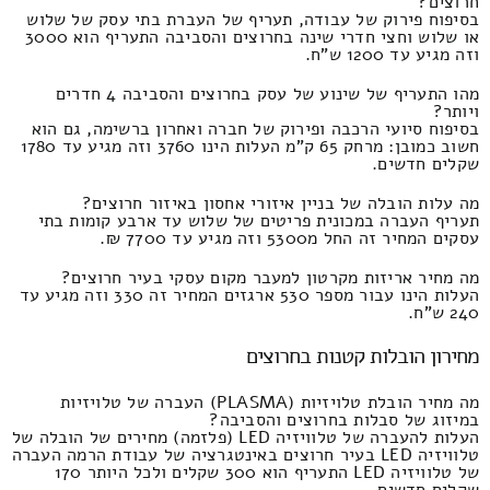
חרוצים?
בסיפוח פירוק של עבודה, תעריף של העברת בתי עסק של שלוש
או שלוש וחצי חדרי שינה בחרוצים והסביבה התעריף הוא 3000
וזה מגיע עד 1200 ש"ח.
מהו התעריף של שינוע של עסק בחרוצים והסביבה 4 חדרים
ויותר?
בסיפוח סיועי הרכבה ופירוק של חברה ואחרון ברשימה, גם הוא
חשוב כמובן: מרחק 65 ק"מ העלות הינו 3760 וזה מגיע עד 1780
שקלים חדשים.
מה עלות הובלה של בניין איזורי אחסון באיזור חרוצים?
תעריף העברה במכונית פריטים של שלוש עד ארבע קומות בתי
עסקים המחיר זה החל מ5300 וזה מגיע עד 7700 ₪.
מה מחיר אריזות מקרטון למעבר מקום עסקי בעיר חרוצים?
העלות הינו עבור מספר 530 ארגזים המחיר זה 330 וזה מגיע עד
240 ש"ח.
מחירון הובלות קטנות בחרוצים
מה מחיר הובלת טלויזיות (PLASMA) העברה של טלויזיות
במיזוג של סבלות בחרוצים והסביבה?
העלות להעברה של טלוויזיה LED (פלזמה) מחירים של הובלה של
טלוויזיה LED בעיר חרוצים באינטגרציה של עבודת הרמה העברה
של טלוויזיה LED התעריף הוא 300 שקלים ולכל היותר 170
שקלים חדשים.