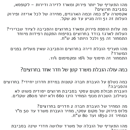
מהו התעריף של יותר פירוק ומארז לדירה ודירות – לקופסא,
בסביבת חרוצים?
אקסטרה ע"פ כמה וכמה הארגזים, מחירה של לכל אריזה ופירוק
העלות זה 51 וזה מגיע עד 20 שקל.
מה עלות הוספת פירוק ומארז בחרוצים והסביבה לציוד שברירי?
העלות לארגז בודד בחרוצים בסיפוח התקנת רפידות מיוחד
התמחור זה 55 ולכל היותר 26 ש"ח.
מהו תעריף הובלת דירה בחרוצים והסביבה שאין מעלית בפנים
המשרד?
התמחור זה תיסוף של 16% ומקסימום 11%.
כמה עולה הובלת משרד קטן של חדר אחד בחרוצים?
כמה נשלם על העברת חברה קטנות במידת חדרון יחידי? בחרוצים
והסביבה?
העברת תכולת מקום עסקי בסביבת חרוצים יסודית פשוט לא
בשילוב השכרת מנוף המחיר הינו 660 ולא יותר מ280 שקלים.
מה המחיר של העברת חברה 2 חדרים בחרוצים?
פלוס פירוק של מקום עסקי, מחיר העברת משרד עד 50 מ"ר
המחיר זה 1830 ועד 80 ש"ח.
מהו התעריף של הובלה של משרד שלושה חדרי שינה בסביבת