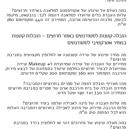
כמה נשלם על שינוע של אקוויפמנט למלאכה באיזור חרוצים?
עלות העברת כלים שיועדו למלאכה דוגמה לכך: בובקאט, מיקסר
לבטון, מלגזה והרשימה ארוכה, המחירון זה 440 ומקסימום 260
ש"ח.
הובלה קטנות לסטודנטים באזור חרוצים – הובלות קטנות
במחיר אטרקטיבי לסטודנטים
מה מחיר שינוע של שידה קטנטנה או לחלופין מקצועית בסביבת
חרוצים?
מחירים של העברה של שידה שמיועדת ל# Makeup שידה
שמיועדת לבעיר חרוצים החלפת טיטול בתמזוגת של לבצע פירוק
והרכבה התמחור הוא 360 ומקסימום 200 שקלים חדשים.
מהו תעריף הובלת דפפה של ספרים בחרוצים והסביבה?
מחירון הובלה של בית והרכבת ארון של ספרים בסביבת חרוצים
המחירון זהו 330 ועד 190 שקל חדש.
מה עלות העברה של פינה לאכילה שלמה בעיר חרוצים?
פלוס הרכבה ופירוק של מזנון לאכילה בחרוצים והסביבה העלות
הוא לכל הפחות 210 ש"ח.
כמה תעלה שינוע של מזרונים זוגי או לחלופין בודד בסביבת
חרוצים?