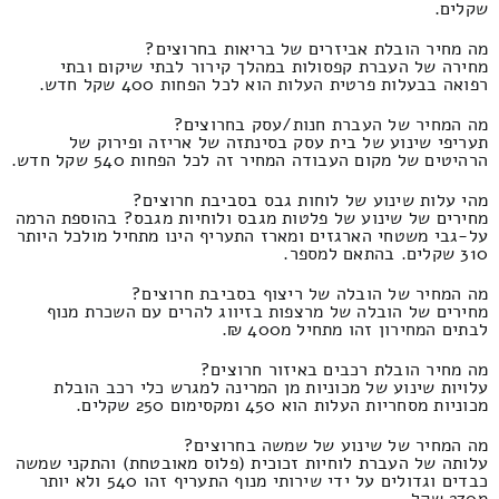
שקלים.
מה מחיר הובלת אביזרים של בריאות בחרוצים?
מחירה של העברת קפסולות במהלך קירור לבתי שיקום ובתי
רפואה בבעלות פרטית העלות הוא לכל הפחות 400 שקל חדש.
מה המחיר של העברת חנות/עסק בחרוצים?
תעריפי שינוע של בית עסק בסינתזה של אריזה ופירוק של
הרהיטים של מקום העבודה המחיר זה לכל הפחות 540 שקל חדש.
מהי עלות שינוע של לוחות גבס בסביבת חרוצים?
מחירים של שינוע של פלטות מגבס ולוחיות מגבס? בהוספת הרמה
על-גבי משטחי הארגזים ומארז התעריף הינו מתחיל מולכל היותר
310 שקלים. בהתאם למספר.
מה המחיר של הובלה של ריצוף בסביבת חרוצים?
מחירים של הובלה של מרצפות בזיווג להרים עם השכרת מנוף
לבתים המחירון זהו מתחיל מ400 ₪.
מה מחיר הובלת רכבים באיזור חרוצים?
עלויות שינוע של מכוניות מן המרינה למגרש כלי רכב הובלת
מכוניות מסחריות העלות הוא 450 ומקסימום 250 שקלים.
מה המחיר של שינוע של שמשה בחרוצים?
עלותה של העברת לוחיות זכוכית (פלוס מאובטחת) והתקני שמשה
כבדים וגדולים על ידי שירותי מנוף התעריף זהו 540 ולא יותר
מ270 שקל.