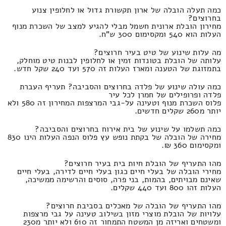
כמה תעלה הובלה של ארון תקשורת גדול או לחלופין צנוע
בחרוצים?
מחירון הובלת ארונית חשמל מבלי להגיע למצב של השכרת מנוף
העלות הוא 540 ומקסימום 300 ש"ח.
מה עלות שינוע של טיט בעיר חרוצים?
עלותה של הובלת בטונדות זמין או לחלופין לבנות טיט מוחלק,
בתמזוגת של הטענה ומארז העלות זה 570 ועד 240 שקל חדש.
כמה עולה שינוע של פלדה בחרוצים והסביבה? תעריף העברת
פלדה ופרופילים של חמרן לכל עיר
פלוס השכרת מנוף וטעינה על-גבי המרצפות המחירון זה 580 ולא
יותר מ260 שקלים חדשים.
כמה תשלמו על שינוע של בית אירוח בחרוצים והסביבה?
מחירה של הובלה של בקתת נופש עץ פלוס הנפה העלות הינו 830
ומקסימום 360 ₪.
מהו התעריף של הובלת חיות בית בעיר חרוצים?
מחירי הובלה של בעלי חיים כגון בעלי חיים לדירה, בעלי חיים
שאינם מבויתים, בהמות, בני פרה, סוסים והרשימה ממשיכה,
העלות זהו 800 ועד 440 שקלים.
מהו התעריף של הובלה של מאכלים בסביבת חרוצים?
עלויות של הובלת מוצרי מזון בשילוב טעינה על גבי מרצפות
ומשטחים ואריזה מן המשטח התמחור זה 610 ולא יותר מ230