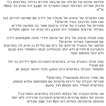
עלויות שינוע של תכולה של ארבעה חדרים גדולה בחרוצים בלי
פירוק ואריזה ושירותי הנפה התעריף זה 3490 וזה מגיע עד 1800
ש"ח.
מהו התעריף של שינוע של תכולה של דירה עם חמישה חדרים (עד
120 מטר מרובע) בעיר חרוצים?
מחירים של העברה של איזור נרחבת אשר בה חמישה חדרים
באיזור חרוצים התמחור זהו 4300 וזה מגיע עד 1900 שקלים.
כמה תעלה שינוע של בית של שישה חדרי שינה ומקסימום דירה
עם פנטהאוז באיזור חרוצים?
עלותה של בשביל פריטים של בית עם עליית גג שיש לה בחרוצים
והסביבה 6 חדרים ולא יותר מבשילוב הנפה התמחור הוא 5530
ולא יותר מ2200 שקל.
כמה עולה העברת בניין, בחרוצים והסביבה תקף לדירת גג יחד
עם מנוף?
התמחור הובלה בחרוצים הינו 4200 ולכל היותר 3050 ₪.
מה מחיר הובלת פנטהאוז? בחרוצים?
תעריפי הובלה של דירות פרטיות עם מקסימום שלוש קומות,
בחרוצים המחיר הוא 6000 ועד 3400
מה עלות העברה של עגלות להובלה בחרוצים והסביבה?
שינוע של כמות ארגזים בחרוצים והסביבה מהדירה (לא יותר
מ2700 קרטונים) העלות זהו 820 ועד 290 שקלים.